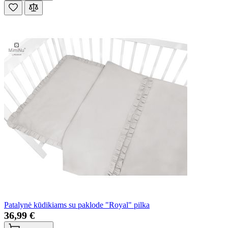
Patalynė kūdikiams su paklode "Royal" pilka
36,99 €