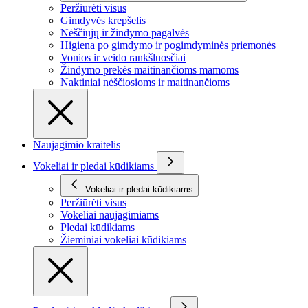
Peržiūrėti visus
Gimdyvės krepšelis
Nėščiųjų ir žindymo pagalvės
Higiena po gimdymo ir pogimdyminės priemonės
Vonios ir veido rankšluosčiai
Žindymo prekės maitinančioms mamoms
Naktiniai nėščiosioms ir maitinančioms
Naujagimio kraitelis
Vokeliai ir pledai kūdikiams
Vokeliai ir pledai kūdikiams
Peržiūrėti visus
Vokeliai naujagimiams
Pledai kūdikiams
Žieminiai vokeliai kūdikiams