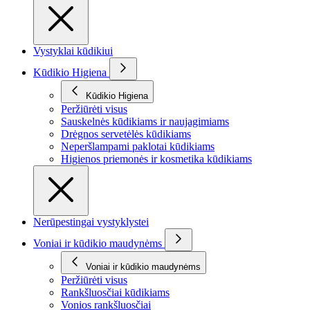
Vystyklai kūdikiui
Kūdikio Higiena
Kūdikio Higiena
Peržiūrėti visus
Sauskelnės kūdikiams ir naujagimiams
Drėgnos servetėlės kūdikiams
Neperšlampami paklotai kūdikiams
Higienos priemonės ir kosmetika kūdikiams
Nerūpestingai vystyklystei
Voniai ir kūdikio maudynėms
Voniai ir kūdikio maudynėms
Peržiūrėti visus
Rankšluosčiai kūdikiams
Vonios rankšluosčiai