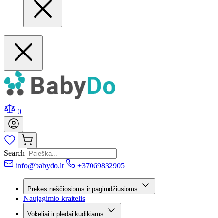
0
Search
info@babydo.lt
+37069832905
Prekės nėščiosioms ir pagimdžiusioms
Naujagimio kraitelis
Vokeliai ir pledai kūdikiams