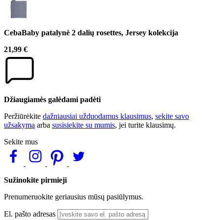
CebaBaby patalynė 2 dalių rosettes, Jersey kolekcija
21,99 €
Džiaugiamės galėdami padėti
Peržiūrėkite
dažniausiai užduodamus klausimus
,
sekite savo
užsakymą
arba
susisiekite su mumis
, jei turite klausimų.
Sekite mus
Sužinokite pirmieji
Prenumeruokite geriausius mūsų pasiūlymus.
El. pašto adresas