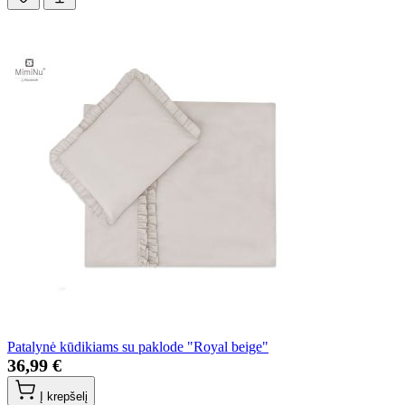
Patalynė kūdikiams su paklode "Royal beige"
36,99 €
Į krepšelį