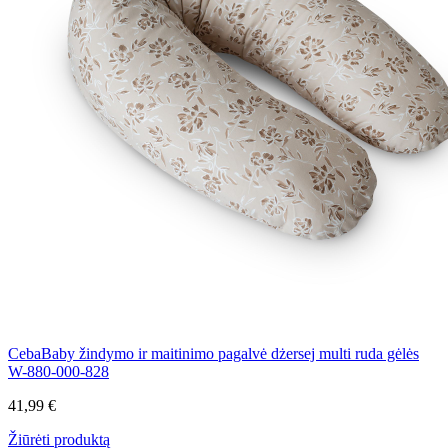
CebaBaby žindymo ir maitinimo pagalvė dżersej multi ruda gėlės
W-880-000-828
41,99 €
Žiūrėti produktą