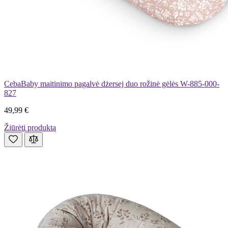
CebaBaby maitinimo pagalvė dżersej duo rožinė gėlės W-885-000-
827
49,99 €
Žiūrėti produktą