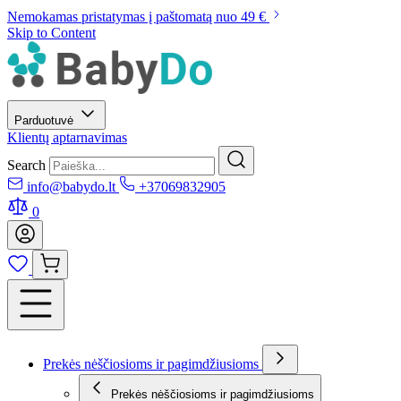
Nemokamas pristatymas į paštomatą nuo 49 €
Skip to Content
Parduotuvė
Klientų aptarnavimas
Search
info@babydo.lt
+37069832905
0
Prekės nėščiosioms ir pagimdžiusioms
Prekės nėščiosioms ir pagimdžiusioms