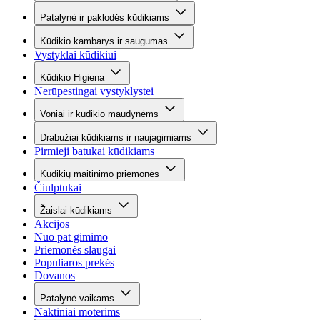
Patalynė ir paklodės kūdikiams
Kūdikio kambarys ir saugumas
Vystyklai kūdikiui
Kūdikio Higiena
Nerūpestingai vystyklystei
Voniai ir kūdikio maudynėms
Drabužiai kūdikiams ir naujagimiams
Pirmieji batukai kūdikiams
Kūdikių maitinimo priemonės
Čiulptukai
Žaislai kūdikiams
Akcijos
Nuo pat gimimo
Priemonės slaugai
Populiaros prekės
Dovanos
Patalynė vaikams
Naktiniai moterims