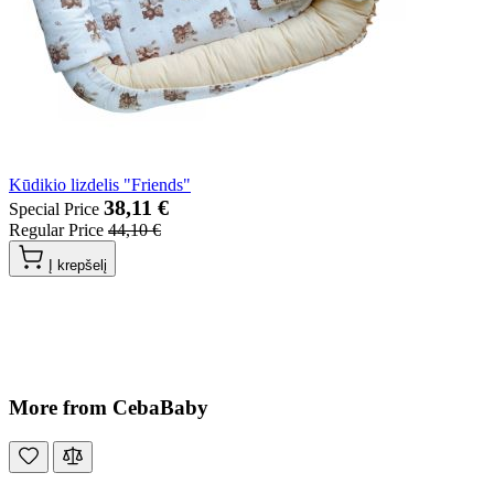
Kūdikio lizdelis "Friends"
38,11 €
Special Price
Regular Price
44,10 €
Į krepšelį
More from CebaBaby