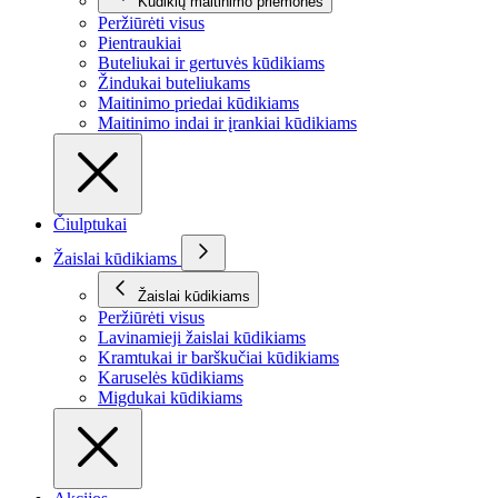
Kūdikių maitinimo priemonės
Peržiūrėti visus
Pientraukiai
Buteliukai ir gertuvės kūdikiams
Žindukai buteliukams
Maitinimo priedai kūdikiams
Maitinimo indai ir įrankiai kūdikiams
Čiulptukai
Žaislai kūdikiams
Žaislai kūdikiams
Peržiūrėti visus
Lavinamieji žaislai kūdikiams
Kramtukai ir barškučiai kūdikiams
Karuselės kūdikiams
Migdukai kūdikiams