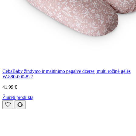
CebaBaby žindymo ir maitinimo pagalvė dżersej multi rožinė gėlės
W-880-000-827
41,99 €
Žiūrėti produktą