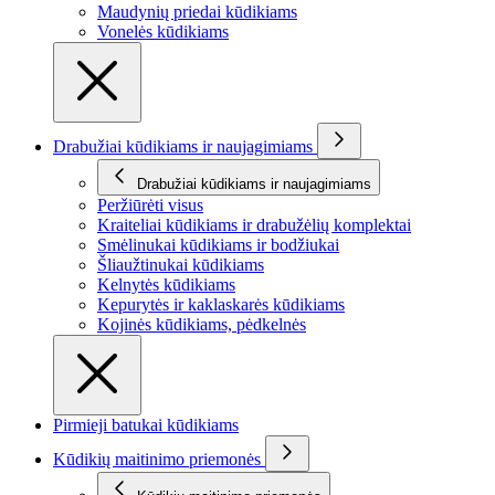
Maudynių priedai kūdikiams
Vonelės kūdikiams
Drabužiai kūdikiams ir naujagimiams
Drabužiai kūdikiams ir naujagimiams
Peržiūrėti visus
Kraiteliai kūdikiams ir drabužėlių komplektai
Smėlinukai kūdikiams ir bodžiukai
Šliaužtinukai kūdikiams
Kelnytės kūdikiams
Kepurytės ir kaklaskarės kūdikiams
Kojinės kūdikiams, pėdkelnės
Pirmieji batukai kūdikiams
Kūdikių maitinimo priemonės