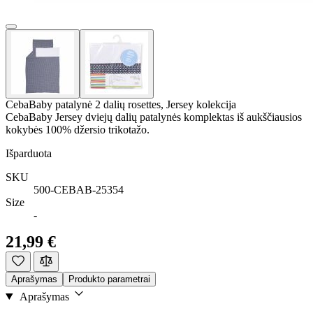
CebaBaby patalynė 2 dalių rosettes, Jersey kolekcija
CebaBaby Jersey dviejų dalių patalynės komplektas iš aukščiausios
kokybės 100% džersio trikotažo.
Išparduota
SKU
500-CEBAB-25354
Size
-
21,99 €
Aprašymas
Produkto parametrai
Aprašymas