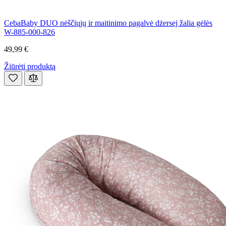
CebaBaby DUO nėščiųjų ir maitinimo pagalvė dżersej žalia gėlės
W-885-000-826
49,99 €
Žiūrėti produktą