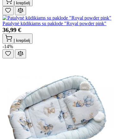
Į krepšelį
Patalynė kūdikiams su paklode "Royal powder pink"
36,99 €
Į krepšelį
-14%