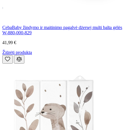
CebaBaby žindymo ir maitinimo pagalvė dżersej multi balta gėlės
W-880-000-829
41,99 €
Žiūrėti produktą