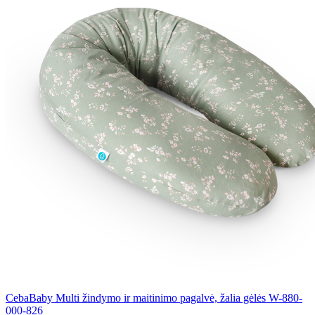
CebaBaby Multi žindymo ir maitinimo pagalvė, žalia gėlės W-880-
000-826