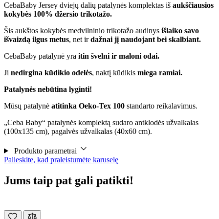
CebaBaby Jersey dviejų dalių patalynės komplektas iš
aukščiausios
kokybės 100% džersio trikotažo.
Šis aukštos kokybės medvilninio trikotažo audinys
išlaiko savo
išvaizdą ilgus metus
, net ir
dažnai jį naudojant bei skalbiant.
CebaBaby patalynė yra
itin švelni ir maloni odai.
Ji
nedirgina kūdikio odelės
, naktį kūdikis
miega ramiai.
Patalynės nebūtina lyginti!
Mūsų patalynė
atitinka Oeko-Tex 100
standarto reikalavimus.
„Ceba Baby“ patalynės komplektą sudaro antklodės užvalkalas
(100x135 cm), pagalvės užvalkalas (40x60 cm).
Produkto parametrai
Palieskite, kad praleistumėte karuselę
Jums taip pat gali patikti!