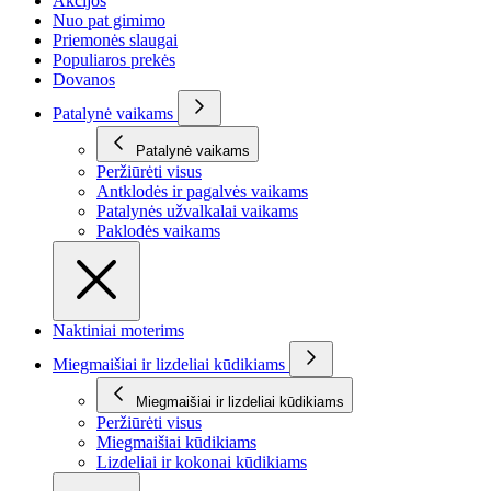
Akcijos
Nuo pat gimimo
Priemonės slaugai
Populiaros prekės
Dovanos
Patalynė vaikams
Patalynė vaikams
Peržiūrėti visus
Antklodės ir pagalvės vaikams
Patalynės užvalkalai vaikams
Paklodės vaikams
Naktiniai moterims
Miegmaišiai ir lizdeliai kūdikiams
Miegmaišiai ir lizdeliai kūdikiams
Peržiūrėti visus
Miegmaišiai kūdikiams
Lizdeliai ir kokonai kūdikiams