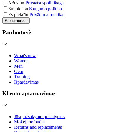
Nõustun
Privaatsuspoliitikaga
Sutinku su
Saugumo politika
Es piekrītu
Privātuma politikai
Prenumeruoti
Parduotuvė
What's new
Women
Men
Gear
Training
Išpardavimas
Klientų aptarnavimas
Jūsų užsakymo pristatymas
Mokėjimo būdai
Returns and replacements