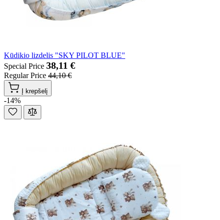
Kūdikio lizdelis "SKY PILOT BLUE"
38,11 €
Special Price
Regular Price
44,10 €
Į krepšelį
-14%