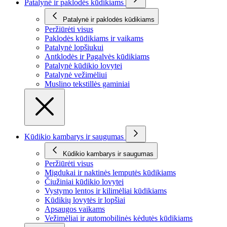
Patalynė ir paklodės kūdikiams
Patalynė ir paklodės kūdikiams
Peržiūrėti visus
Paklodės kūdikiams ir vaikams
Patalynė lopšiukui
Antklodės ir Pagalvės kūdikiams
Patalynė kūdikio lovytei
Patalynė vežimėliui
Muslino tekstillės gaminiai
Kūdikio kambarys ir saugumas
Kūdikio kambarys ir saugumas
Peržiūrėti visus
Migdukai ir naktinės lemputės kūdikiams
Čiužiniai kūdikio lovytei
Vystymo lentos ir kilimėliai kūdikiams
Kūdikių lovytės ir lopšiai
Apsaugos vaikams
Vežimėliai ir automobilinės kėdutės kūdikiams