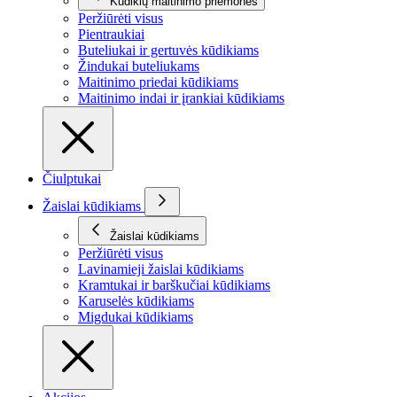
Kūdikių maitinimo priemonės
Peržiūrėti visus
Pientraukiai
Buteliukai ir gertuvės kūdikiams
Žindukai buteliukams
Maitinimo priedai kūdikiams
Maitinimo indai ir įrankiai kūdikiams
Čiulptukai
Žaislai kūdikiams
Žaislai kūdikiams
Peržiūrėti visus
Lavinamieji žaislai kūdikiams
Kramtukai ir barškučiai kūdikiams
Karuselės kūdikiams
Migdukai kūdikiams