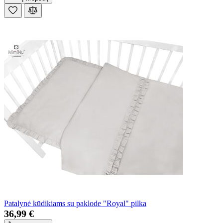
Patalynė kūdikiams su paklode "Royal" pilka
36,99 €