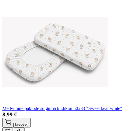
Medvilninė paklodė su guma kūdikiui 50x83 "Sweet bear white"
8,99 €
Į krepšelį