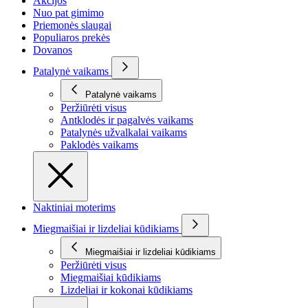
Akcijos
Nuo pat gimimo
Priemonės slaugai
Populiaros prekės
Dovanos
Patalynė vaikams
Patalynė vaikams
Peržiūrėti visus
Antklodės ir pagalvės vaikams
Patalynės užvalkalai vaikams
Paklodės vaikams
Naktiniai moterims
Miegmaišiai ir lizdeliai kūdikiams
Miegmaišiai ir lizdeliai kūdikiams
Peržiūrėti visus
Miegmaišiai kūdikiams
Lizdeliai ir kokonai kūdikiams