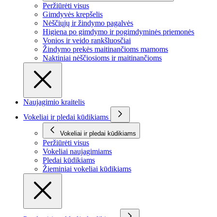
Peržiūrėti visus
Gimdyvės krepšelis
Nėščiųjų ir žindymo pagalvės
Higiena po gimdymo ir pogimdyminės priemonės
Vonios ir veido rankšluosčiai
Žindymo prekės maitinančioms mamoms
Naktiniai nėščiosioms ir maitinančioms
Naujagimio kraitelis
Vokeliai ir pledai kūdikiams
Vokeliai ir pledai kūdikiams
Peržiūrėti visus
Vokeliai naujagimiams
Pledai kūdikiams
Žieminiai vokeliai kūdikiams