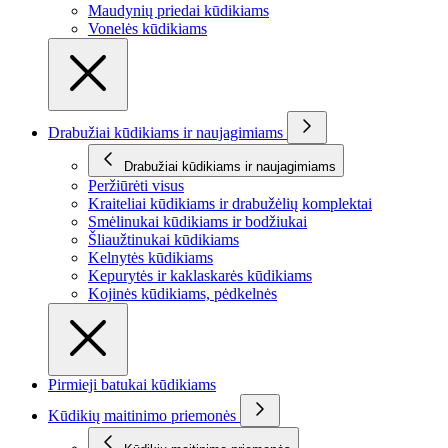
Maudynių priedai kūdikiams
Vonelės kūdikiams
Drabužiai kūdikiams ir naujagimiams
Drabužiai kūdikiams ir naujagimiams
Peržiūrėti visus
Kraiteliai kūdikiams ir drabužėlių komplektai
Smėlinukai kūdikiams ir bodžiukai
Šliaužtinukai kūdikiams
Kelnytės kūdikiams
Kepurytės ir kaklaskarės kūdikiams
Kojinės kūdikiams, pėdkelnės
Pirmieji batukai kūdikiams
Kūdikių maitinimo priemonės