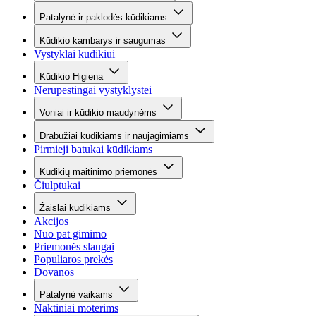
Patalynė ir paklodės kūdikiams
Kūdikio kambarys ir saugumas
Vystyklai kūdikiui
Kūdikio Higiena
Nerūpestingai vystyklystei
Voniai ir kūdikio maudynėms
Drabužiai kūdikiams ir naujagimiams
Pirmieji batukai kūdikiams
Kūdikių maitinimo priemonės
Čiulptukai
Žaislai kūdikiams
Akcijos
Nuo pat gimimo
Priemonės slaugai
Populiaros prekės
Dovanos
Patalynė vaikams
Naktiniai moterims