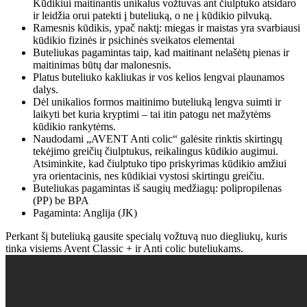
Kūdikiui maitinantis unikalus vožtuvas ant čiulptuko atsidaro
ir leidžia orui patekti į buteliuką, o ne į kūdikio pilvuką.
Ramesnis kūdikis, ypač naktį: miegas ir maistas yra svarbiausi
kūdikio fizinės ir psichinės sveikatos elementai
Buteliukas pagamintas taip, kad maitinant nelašėtų pienas ir
maitinimas būtų dar malonesnis.
Platus buteliuko kakliukas ir vos kelios lengvai plaunamos
dalys.
Dėl unikalios formos maitinimo buteliuką lengva suimti ir
laikyti bet kuria kryptimi – tai itin patogu net mažytėms
kūdikio rankytėms.
Naudodami „AVENT Anti colic“ galėsite rinktis skirtingų
tekėjimo greičių čiulptukus, reikalingus kūdikio augimui.
Atsiminkite, kad čiulptuko tipo priskyrimas kūdikio amžiui
yra orientacinis, nes kūdikiai vystosi skirtingu greičiu.
Buteliukas pagamintas iš saugių medžiagų: polipropilenas
(PP) be BPA
Pagaminta: Anglija (JK)
Perkant šį buteliuką gausite specialų vožtuvą nuo diegliukų, kuris
tinka visiems Avent Classic + ir Anti colic buteliukams.