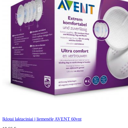
Įklotai laktaciniai į liemenėlę AVENT 60vnt