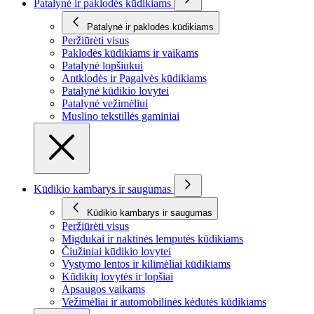
Patalynė ir paklodės kūdikiams
Patalynė ir paklodės kūdikiams
Peržiūrėti visus
Paklodės kūdikiams ir vaikams
Patalynė lopšiukui
Antklodės ir Pagalvės kūdikiams
Patalynė kūdikio lovytei
Patalynė vežimėliui
Muslino tekstillės gaminiai
Kūdikio kambarys ir saugumas
Kūdikio kambarys ir saugumas
Peržiūrėti visus
Migdukai ir naktinės lemputės kūdikiams
Čiužiniai kūdikio lovytei
Vystymo lentos ir kilimėliai kūdikiams
Kūdikių lovytės ir lopšiai
Apsaugos vaikams
Vežimėliai ir automobilinės kėdutės kūdikiams