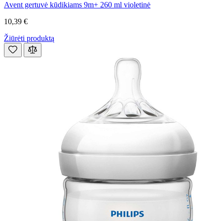
Avent gertuvė kūdikiams 9m+ 260 ml violetinė
10,39 €
Žiūrėti produktą