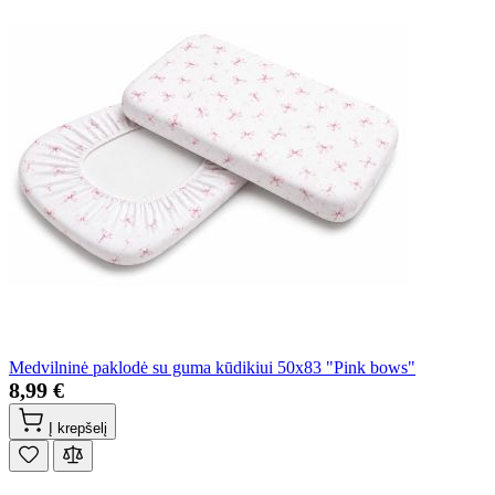
Medvilninė paklodė su guma kūdikiui 50x83 "Pink bows"
8,99 €
Į krepšelį