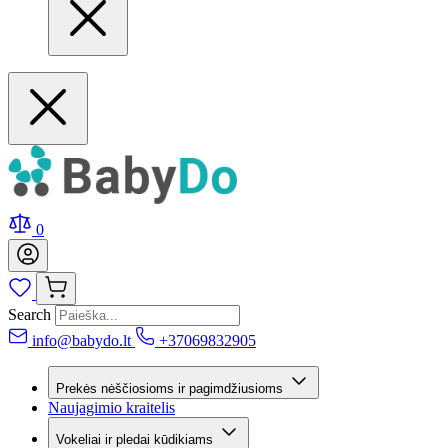
0
Search
info@babydo.lt
+37069832905
Prekės nėščiosioms ir pagimdžiusioms
Naujagimio kraitelis
Vokeliai ir pledai kūdikiams