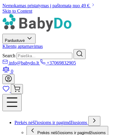
Nemokamas pristatymas į paštomatą nuo 49 €
Skip to Content
Parduotuvė
Klientų aptarnavimas
Search
info@babydo.lt
+37069832905
0
Prekės nėščiosioms ir pagimdžiusioms
Prekės nėščiosioms ir pagimdžiusioms