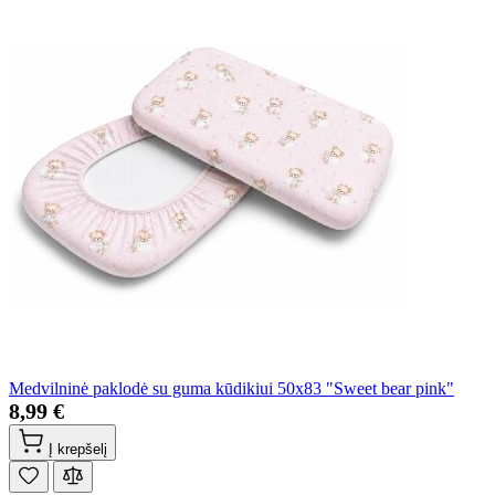
Medvilninė paklodė su guma kūdikiui 50x83 "Sweet bear pink"
8,99 €
Į krepšelį