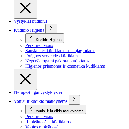
Vystyklai kūdikiui
Kūdikio Higiena
Kūdikio Higiena
Peržiūrėti visus
Sauskelnės kūdikiams ir naujagimiams
Drėgnos servetėlės kūdikiams
Neperšlampami paklotai kūdikiams
Higienos priemonės ir kosmetika kūdikiams
Nerūpestingai vystyklystei
Voniai ir kūdikio maudynėms
Voniai ir kūdikio maudynėms
Peržiūrėti visus
Rankšluosčiai kūdikiams
Vonios rankšluosčiai