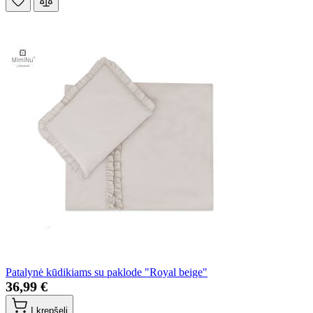
Patalynė kūdikiams su paklode "Royal beige"
36,99 €
Į krepšelį