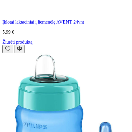
Įklotai laktaciniai į liemenėlę AVENT 24vnt
5,99 €
Žiūrėti produktą