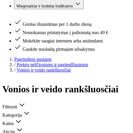
Miegmaišiai ir lizdeliai kūdikiams
Greitas išsiuntimas per 1 darbo dieną
Nemokamas pristatymas į paštomatą nuo 49 €
Mokėkite saugiai internetu arba atsiimdami
Gaukite nuolaidą pirmajam užsakymui
Pagrindinis puslapis
/
Prekės nėščiosioms ir pagimdžiusioms
/
Vonios ir veido rankšluosčiai
Vonios ir veido rankšluosčiai
Filtruoti
Kategorija
Kaina
Akcija