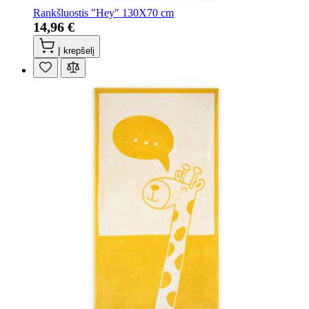
Rankšluostis "Hey" 130X70 cm
14,96 €
Į krepšelį