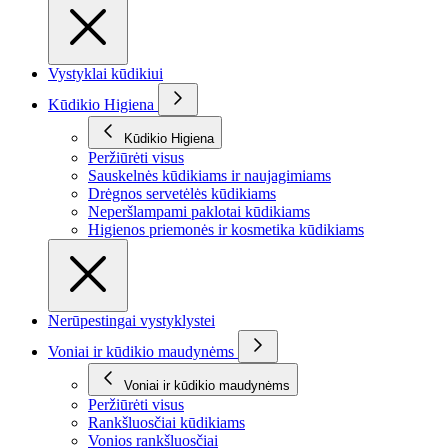
Vystyklai kūdikiui
Kūdikio Higiena
Kūdikio Higiena
Peržiūrėti visus
Sauskelnės kūdikiams ir naujagimiams
Drėgnos servetėlės kūdikiams
Neperšlampami paklotai kūdikiams
Higienos priemonės ir kosmetika kūdikiams
Nerūpestingai vystyklystei
Voniai ir kūdikio maudynėms
Voniai ir kūdikio maudynėms
Peržiūrėti visus
Rankšluosčiai kūdikiams
Vonios rankšluosčiai