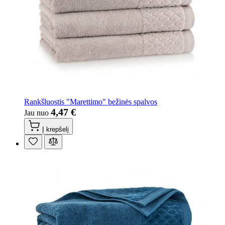
Rankšluostis "Marettimo" bežinės spalvos
4,47 €
Jau nuo
Į krepšelį