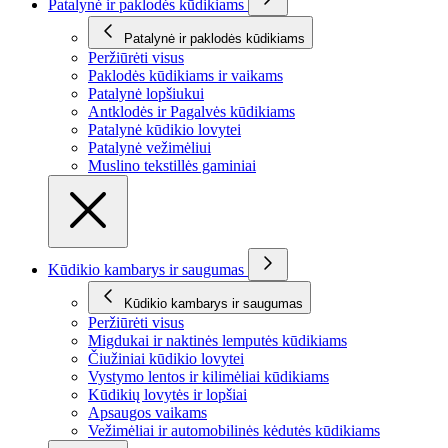
Patalynė ir paklodės kūdikiams
Patalynė ir paklodės kūdikiams
Peržiūrėti visus
Paklodės kūdikiams ir vaikams
Patalynė lopšiukui
Antklodės ir Pagalvės kūdikiams
Patalynė kūdikio lovytei
Patalynė vežimėliui
Muslino tekstillės gaminiai
Kūdikio kambarys ir saugumas
Kūdikio kambarys ir saugumas
Peržiūrėti visus
Migdukai ir naktinės lemputės kūdikiams
Čiužiniai kūdikio lovytei
Vystymo lentos ir kilimėliai kūdikiams
Kūdikių lovytės ir lopšiai
Apsaugos vaikams
Vežimėliai ir automobilinės kėdutės kūdikiams