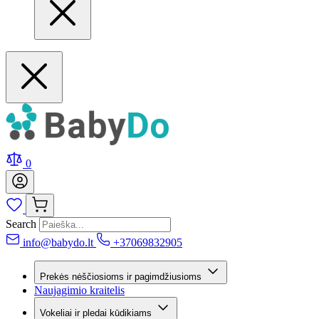
0
Search
info@babydo.lt
+37069832905
Prekės nėščiosioms ir pagimdžiusioms
Naujagimio kraitelis
Vokeliai ir pledai kūdikiams