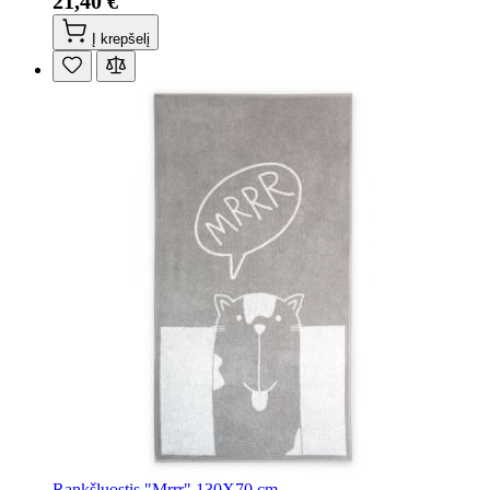
21,40 €
Į krepšelį
Rankšluostis "Mrrr" 130X70 cm