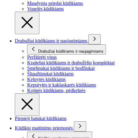
Maudynių priedai kūdikiams
Vonelės kūdikiams
Drabužiai kūdikiams ir naujagimiams
Drabužiai kūdikiams ir naujagimiams
Peržiūrėti visus
Kraiteliai kūdikiams ir drabužėlių komplektai
Smėlinukai kūdikiams ir bodžiukai
Šliaužtinukai kūdikiams
Kelnytės kūdikiams
Kepurytės ir kaklaskarės kūdikiams
Kojinės kūdikiams, pėdkelnės
Pirmieji batukai kūdikiams
Kūdikių maitinimo priemonės