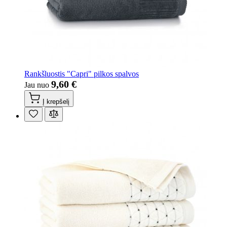
Rankšluostis "Capri" pilkos spalvos
9,60 €
Jau nuo
Į krepšelį