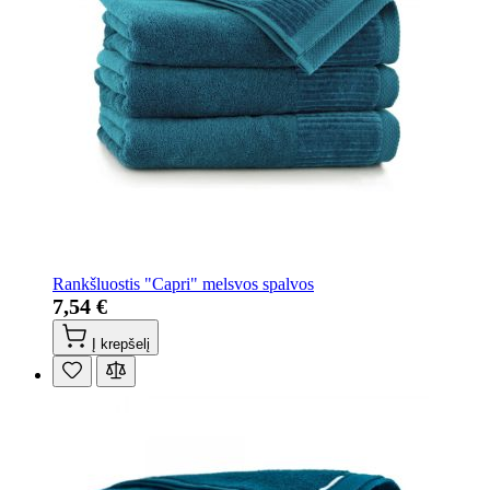
Rankšluostis "Capri" melsvos spalvos
7,54 €
Į krepšelį