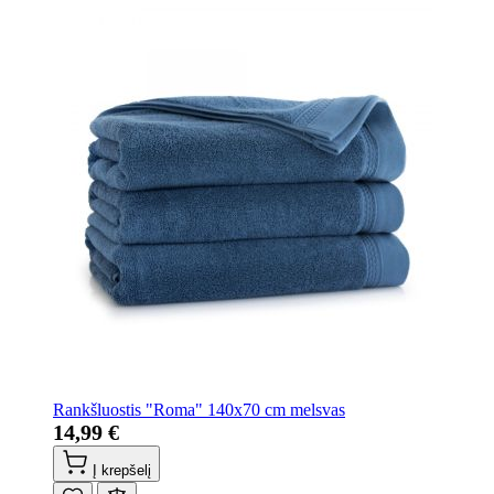
Rankšluostis "Roma" 140x70 cm melsvas
14,99 €
Į krepšelį