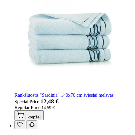
Rankšluostis "Sardinia" 140x70 cm šviesiai melsvas
12,48 €
Special Price
Regular Price
14,59 €
Į krepšelį