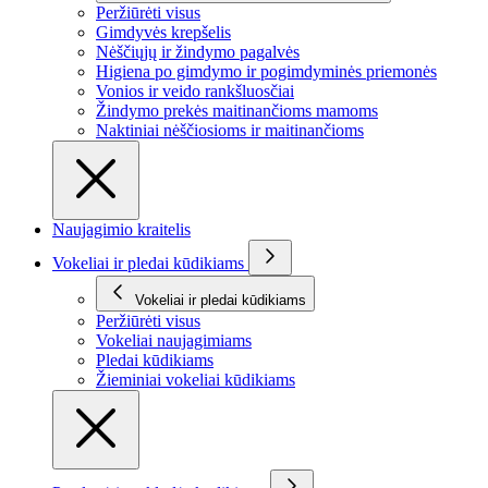
Peržiūrėti visus
Gimdyvės krepšelis
Nėščiųjų ir žindymo pagalvės
Higiena po gimdymo ir pogimdyminės priemonės
Vonios ir veido rankšluosčiai
Žindymo prekės maitinančioms mamoms
Naktiniai nėščiosioms ir maitinančioms
Naujagimio kraitelis
Vokeliai ir pledai kūdikiams
Vokeliai ir pledai kūdikiams
Peržiūrėti visus
Vokeliai naujagimiams
Pledai kūdikiams
Žieminiai vokeliai kūdikiams