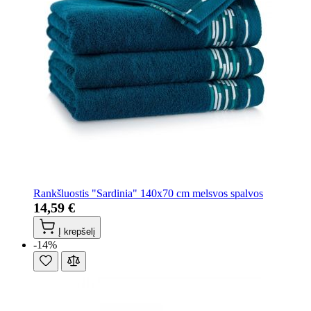
Rankšluostis "Sardinia" 140x70 cm melsvos spalvos
14,59 €
Į krepšelį
-14%