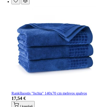
Rankšluostis "Ischia" 140x70 cm melsvos spalvos
17,54 €
Į krepšelį