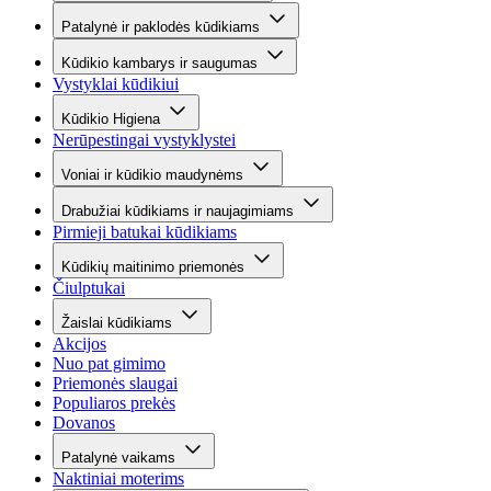
Patalynė ir paklodės kūdikiams
Kūdikio kambarys ir saugumas
Vystyklai kūdikiui
Kūdikio Higiena
Nerūpestingai vystyklystei
Voniai ir kūdikio maudynėms
Drabužiai kūdikiams ir naujagimiams
Pirmieji batukai kūdikiams
Kūdikių maitinimo priemonės
Čiulptukai
Žaislai kūdikiams
Akcijos
Nuo pat gimimo
Priemonės slaugai
Populiaros prekės
Dovanos
Patalynė vaikams
Naktiniai moterims