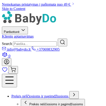
Nemokamas pristatymas į paštomatą nuo 49 €
Skip to Content
Parduotuvė
Klientų aptarnavimas
Search
info@babydo.lt
+37069832905
0
Prekės nėščiosioms ir pagimdžiusioms
Prekės nėščiosioms ir pagimdžiusioms