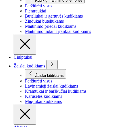
Kūdikių maitinimo priemonės
Peržiūrėti visus
Pientraukiai
Buteliukai ir gertuvės kūdikiams
Žindukai buteliukams
Maitinimo priedai kūdikiams
Maitinimo indai ir įrankiai kūdikiams
Čiulptukai
Žaislai kūdikiams
Žaislai kūdikiams
Peržiūrėti visus
Lavinamieji žaislai kūdikiams
Kramtukai ir barškučiai kūdikiams
Karuselės kūdikiams
Migdukai kūdikiams