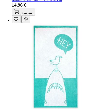
14,96 €
Į krepšelį