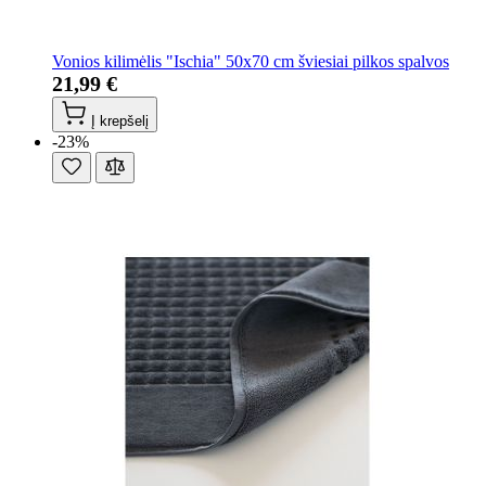
Vonios kilimėlis "Ischia" 50x70 cm šviesiai pilkos spalvos
21,99 €
Į krepšelį
-23%