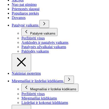
Akcijos
Nuo pat gimimo
Priemonės slaugai
Populiaros prekės
Dovanos
Patalynė vaikams
Patalynė vaikams
Peržiūrėti visus
Antklodės ir pagalvės vaikams
Patalynės užvalkalai vaikams
Paklodės vaikams
Naktiniai moterims
Miegmaišiai ir lizdeliai kūdikiams
Miegmaišiai ir lizdeliai kūdikiams
Peržiūrėti visus
Miegmaišiai kūdikiams
Lizdeliai ir kokonai kūdikiams