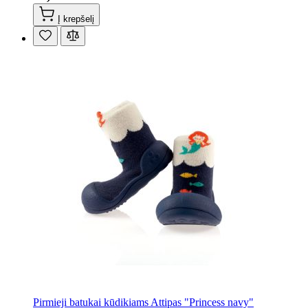
Į krepšelį
Pirmieji batukai kūdikiams Attipas "Princess navy"