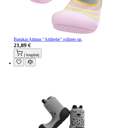
Batukai Attipas "Attibebe" rožinės sp.
21,89 €
Į krepšelį