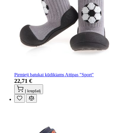
Pirmieji batukai kūdikiams Attipas "Sport"
22,71 €
Į krepšelį