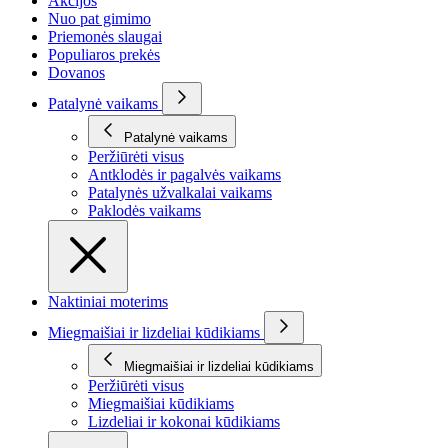
Akcijos
Nuo pat gimimo
Priemonės slaugai
Populiaros prekės
Dovanos
Patalynė vaikams
Patalynė vaikams
Peržiūrėti visus
Antklodės ir pagalvės vaikams
Patalynės užvalkalai vaikams
Paklodės vaikams
Naktiniai moterims
Miegmaišiai ir lizdeliai kūdikiams
Miegmaišiai ir lizdeliai kūdikiams
Peržiūrėti visus
Miegmaišiai kūdikiams
Lizdeliai ir kokonai kūdikiams