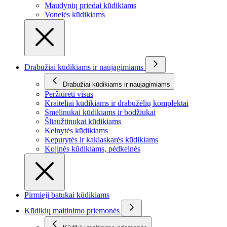
Maudynių priedai kūdikiams
Vonelės kūdikiams
Drabužiai kūdikiams ir naujagimiams
Drabužiai kūdikiams ir naujagimiams
Peržiūrėti visus
Kraiteliai kūdikiams ir drabužėlių komplektai
Smėlinukai kūdikiams ir bodžiukai
Šliaužtinukai kūdikiams
Kelnytės kūdikiams
Kepurytės ir kaklaskarės kūdikiams
Kojinės kūdikiams, pėdkelnės
Pirmieji batukai kūdikiams
Kūdikių maitinimo priemonės