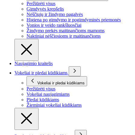
Peržiūrėti visus
Gimdyvės krepšelis
Nėščiųjų ir žindymo pagalvės
Higiena po gimdymo ir pogimdyminės priemonės
Vonios ir veido rankšluosčiai
Žindymo prekės maitinančioms mamoms
Naktiniai nėščiosioms ir maitinančioms
Naujagimio kraitelis
Vokeliai ir pledai kūdikiams
Vokeliai ir pledai kūdikiams
Peržiūrėti visus
Vokeliai naujagimiams
Pledai kūdikiams
Žieminiai vokeliai kūdikiams