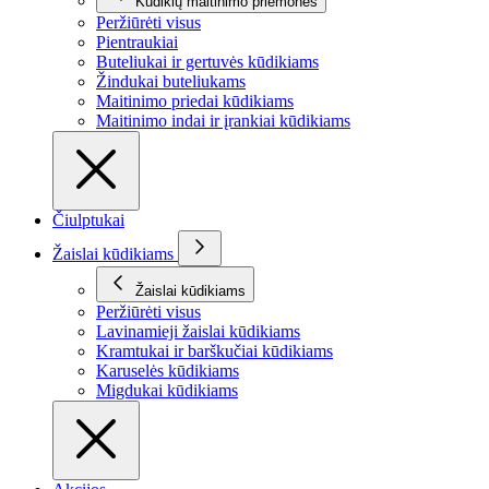
Kūdikių maitinimo priemonės
Peržiūrėti visus
Pientraukiai
Buteliukai ir gertuvės kūdikiams
Žindukai buteliukams
Maitinimo priedai kūdikiams
Maitinimo indai ir įrankiai kūdikiams
Čiulptukai
Žaislai kūdikiams
Žaislai kūdikiams
Peržiūrėti visus
Lavinamieji žaislai kūdikiams
Kramtukai ir barškučiai kūdikiams
Karuselės kūdikiams
Migdukai kūdikiams