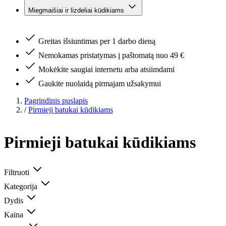
Miegmaišiai ir lizdeliai kūdikiams
Greitas išsiuntimas per 1 darbo dieną
Nemokamas pristatymas į paštomatą nuo 49 €
Mokėkite saugiai internetu arba atsiimdami
Gaukite nuolaidą pirmajam užsakymui
Pagrindinis puslapis
/
Pirmieji batukai kūdikiams
Pirmieji batukai kūdikiams
Filtruoti
Kategorija
Dydis
Kaina