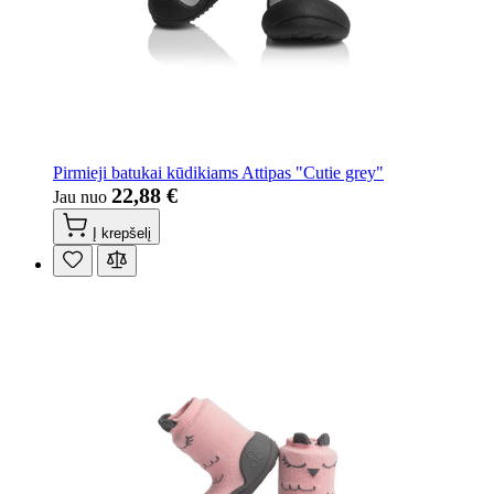
Pirmieji batukai kūdikiams Attipas "Cutie grey"
22,88 €
Jau nuo
Į krepšelį