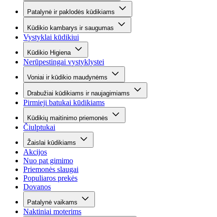
Patalynė ir paklodės kūdikiams
Kūdikio kambarys ir saugumas
Vystyklai kūdikiui
Kūdikio Higiena
Nerūpestingai vystyklystei
Voniai ir kūdikio maudynėms
Drabužiai kūdikiams ir naujagimiams
Pirmieji batukai kūdikiams
Kūdikių maitinimo priemonės
Čiulptukai
Žaislai kūdikiams
Akcijos
Nuo pat gimimo
Priemonės slaugai
Populiaros prekės
Dovanos
Patalynė vaikams
Naktiniai moterims