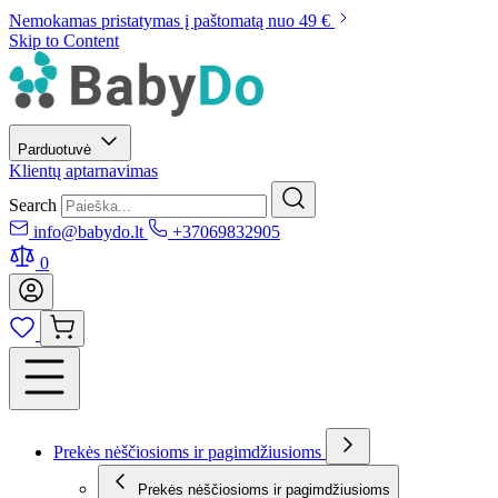
Nemokamas pristatymas į paštomatą nuo 49 €
Skip to Content
Parduotuvė
Klientų aptarnavimas
Search
info@babydo.lt
+37069832905
0
Prekės nėščiosioms ir pagimdžiusioms
Prekės nėščiosioms ir pagimdžiusioms