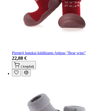
Pirmieji batukai kūdikiams Attipas "Bear wine"
22,88 €
Į krepšelį