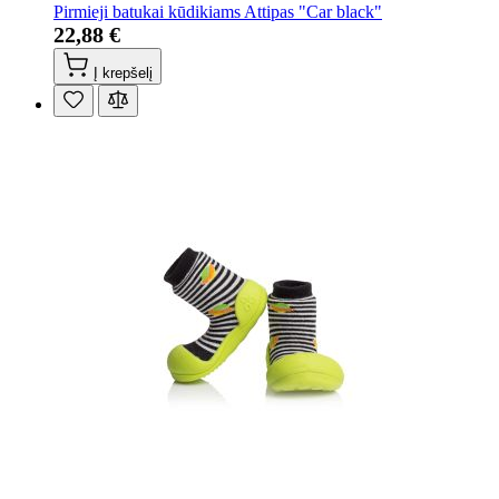
Pirmieji batukai kūdikiams Attipas "Car black"
22,88 €
Į krepšelį