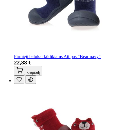
Pirmieji batukai kūdikiams Attipas "Bear navy"
22,88 €
Į krepšelį