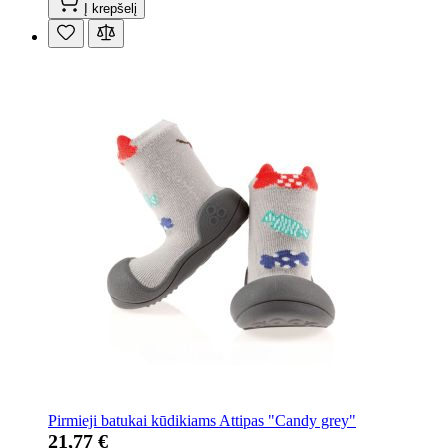
Į krepšelį
Pirmieji batukai kūdikiams Attipas "Candy grey"
21,77 €