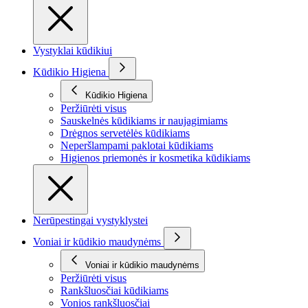
Vystyklai kūdikiui
Kūdikio Higiena
Kūdikio Higiena
Peržiūrėti visus
Sauskelnės kūdikiams ir naujagimiams
Drėgnos servetėlės kūdikiams
Neperšlampami paklotai kūdikiams
Higienos priemonės ir kosmetika kūdikiams
Nerūpestingai vystyklystei
Voniai ir kūdikio maudynėms
Voniai ir kūdikio maudynėms
Peržiūrėti visus
Rankšluosčiai kūdikiams
Vonios rankšluosčiai