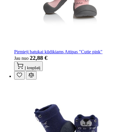
Pirmieji batukai kūdikiams Attipas "Cutie pink"
22,88 €
Jau nuo
Į krepšelį