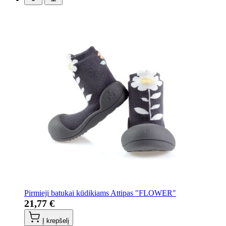
Pirmieji batukai kūdikiams Attipas "FLOWER"
21,77 €
Į krepšelį