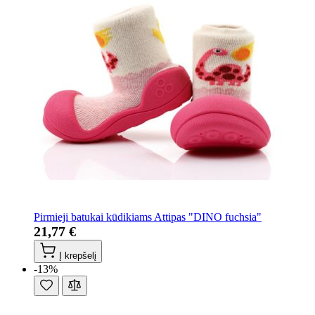
Pirmieji batukai kūdikiams Attipas "DINO fuchsia"
21,77 €
Į krepšelį
-13%