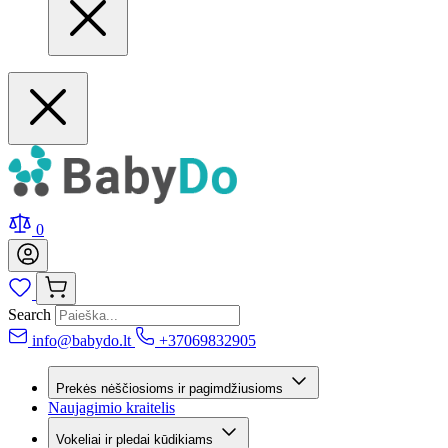
0
Search
info@babydo.lt
+37069832905
Prekės nėščiosioms ir pagimdžiusioms
Naujagimio kraitelis
Vokeliai ir pledai kūdikiams