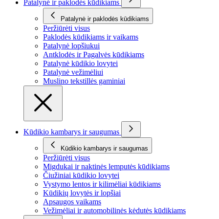
Patalynė ir paklodės kūdikiams
Patalynė ir paklodės kūdikiams
Peržiūrėti visus
Paklodės kūdikiams ir vaikams
Patalynė lopšiukui
Antklodės ir Pagalvės kūdikiams
Patalynė kūdikio lovytei
Patalynė vežimėliui
Muslino tekstillės gaminiai
Kūdikio kambarys ir saugumas
Kūdikio kambarys ir saugumas
Peržiūrėti visus
Migdukai ir naktinės lemputės kūdikiams
Čiužiniai kūdikio lovytei
Vystymo lentos ir kilimėliai kūdikiams
Kūdikių lovytės ir lopšiai
Apsaugos vaikams
Vežimėliai ir automobilinės kėdutės kūdikiams