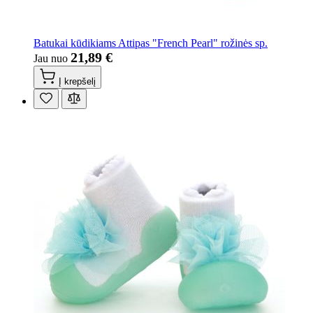
Batukai kūdikiams Attipas "French Pearl" rožinės sp.
21,89 €
Jau nuo
Į krepšelį