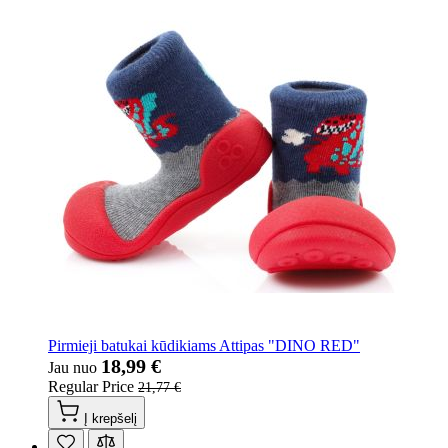
Pirmieji batukai kūdikiams Attipas "DINO RED"
18,99 €
Jau nuo
Regular Price
21,77 €
Į krepšelį