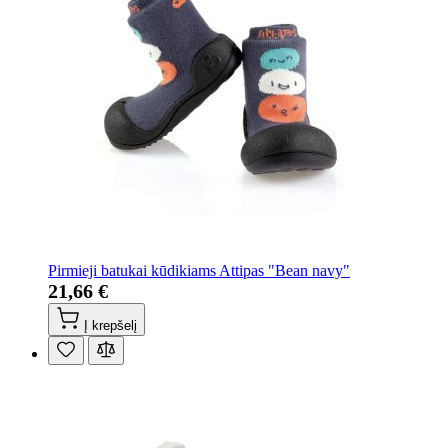
Pirmieji batukai kūdikiams Attipas "Bean navy"
21,66 €
Į krepšelį