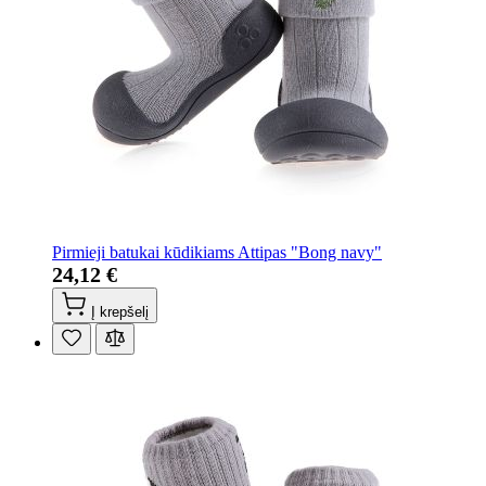
Pirmieji batukai kūdikiams Attipas "Bong navy"
24,12 €
Į krepšelį