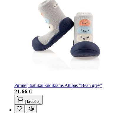
Pirmieji batukai kūdikiams Attipas "Bean grey"
21,66 €
Į krepšelį