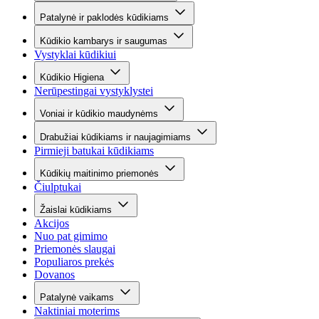
Patalynė ir paklodės kūdikiams
Kūdikio kambarys ir saugumas
Vystyklai kūdikiui
Kūdikio Higiena
Nerūpestingai vystyklystei
Voniai ir kūdikio maudynėms
Drabužiai kūdikiams ir naujagimiams
Pirmieji batukai kūdikiams
Kūdikių maitinimo priemonės
Čiulptukai
Žaislai kūdikiams
Akcijos
Nuo pat gimimo
Priemonės slaugai
Populiaros prekės
Dovanos
Patalynė vaikams
Naktiniai moterims