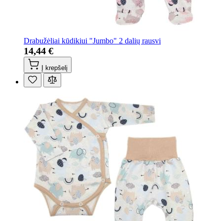
Drabužėliai kūdikiui "Jumbo" 2 dalių rausvi
14,44 €
Į krepšelį