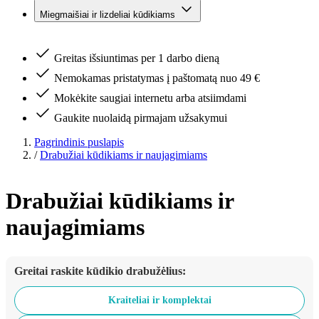
Miegmaišiai ir lizdeliai kūdikiams
Greitas išsiuntimas per 1 darbo dieną
Nemokamas pristatymas į paštomatą nuo 49 €
Mokėkite saugiai internetu arba atsiimdami
Gaukite nuolaidą pirmajam užsakymui
Pagrindinis puslapis
/
Drabužiai kūdikiams ir naujagimiams
Drabužiai kūdikiams ir
naujagimiams
Greitai raskite kūdikio drabužėlius:
Kraiteliai ir komplektai