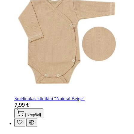
Smėlinukas kūdikiui "Natural Beige"
7,99 €
Į krepšelį