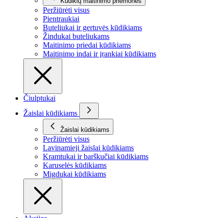
Kūdikių maitinimo priemonės
Peržiūrėti visus
Pientraukiai
Buteliukai ir gertuvės kūdikiams
Žindukai buteliukams
Maitinimo priedai kūdikiams
Maitinimo indai ir įrankiai kūdikiams
Čiulptukai
Žaislai kūdikiams
Žaislai kūdikiams
Peržiūrėti visus
Lavinamieji žaislai kūdikiams
Kramtukai ir barškučiai kūdikiams
Karuselės kūdikiams
Migdukai kūdikiams