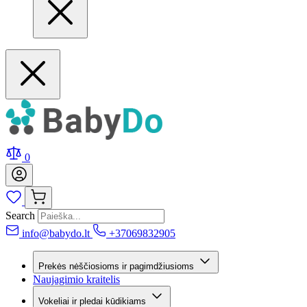
0
Search
info@babydo.lt
+37069832905
Prekės nėščiosioms ir pagimdžiusioms
Naujagimio kraitelis
Vokeliai ir pledai kūdikiams