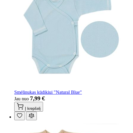
Smėlinukas kūdikiui "Natural Blue"
7,99 €
Jau nuo
Į krepšelį