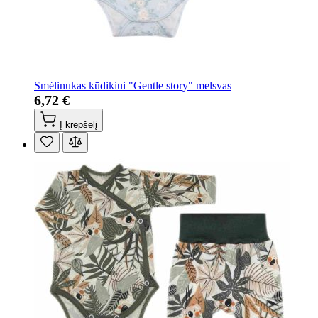
Smėlinukas kūdikiui "Gentle story" melsvas
6,72 €
Į krepšelį