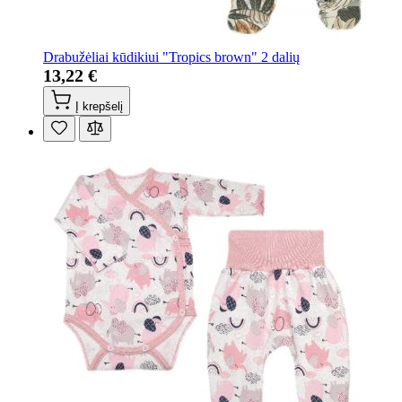
Drabužėliai kūdikiui "Tropics brown" 2 dalių
13,22 €
Į krepšelį