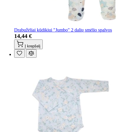
Drabužėliai kūdikiui "Jumbo" 2 dalių smėlio spalvos
14,44 €
Į krepšelį