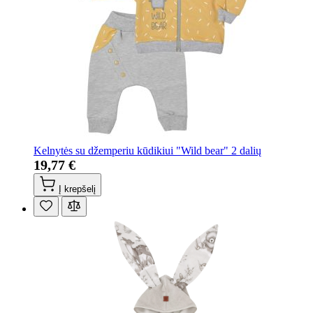
Kelnytės su džemperiu kūdikiui "Wild bear" 2 dalių
19,77 €
Į krepšelį