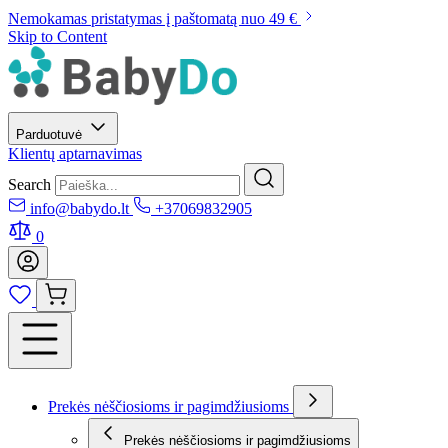
Nemokamas pristatymas į paštomatą nuo 49 €
Skip to Content
Parduotuvė
Klientų aptarnavimas
Search
info@babydo.lt
+37069832905
0
Prekės nėščiosioms ir pagimdžiusioms
Prekės nėščiosioms ir pagimdžiusioms