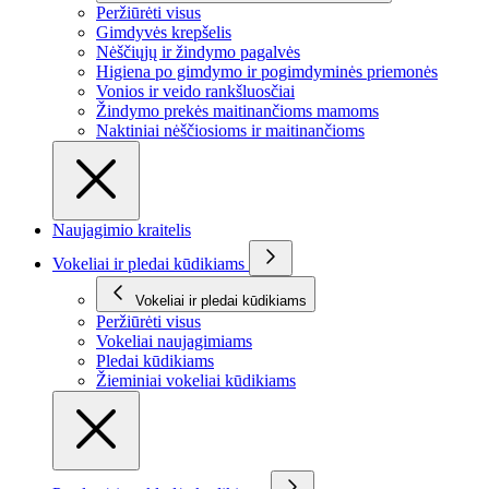
Peržiūrėti visus
Gimdyvės krepšelis
Nėščiųjų ir žindymo pagalvės
Higiena po gimdymo ir pogimdyminės priemonės
Vonios ir veido rankšluosčiai
Žindymo prekės maitinančioms mamoms
Naktiniai nėščiosioms ir maitinančioms
Naujagimio kraitelis
Vokeliai ir pledai kūdikiams
Vokeliai ir pledai kūdikiams
Peržiūrėti visus
Vokeliai naujagimiams
Pledai kūdikiams
Žieminiai vokeliai kūdikiams