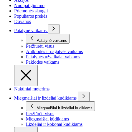
Akcijos
Nuo pat gimimo
Priemonės slaugai
Populiaros prekės
Dovanos
Patalynė vaikams
Patalynė vaikams
Peržiūrėti visus
Antklodės ir pagalvės vaikams
Patalynės užvalkalai vaikams
Paklodės vaikams
Naktiniai moterims
Miegmaišiai ir lizdeliai kūdikiams
Miegmaišiai ir lizdeliai kūdikiams
Peržiūrėti visus
Miegmaišiai kūdikiams
Lizdeliai ir kokonai kūdikiams