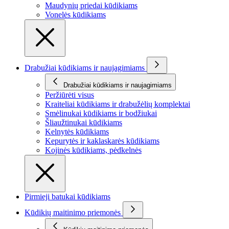
Maudynių priedai kūdikiams
Vonelės kūdikiams
Drabužiai kūdikiams ir naujagimiams
Drabužiai kūdikiams ir naujagimiams
Peržiūrėti visus
Kraiteliai kūdikiams ir drabužėlių komplektai
Smėlinukai kūdikiams ir bodžiukai
Šliaužtinukai kūdikiams
Kelnytės kūdikiams
Kepurytės ir kaklaskarės kūdikiams
Kojinės kūdikiams, pėdkelnės
Pirmieji batukai kūdikiams
Kūdikių maitinimo priemonės