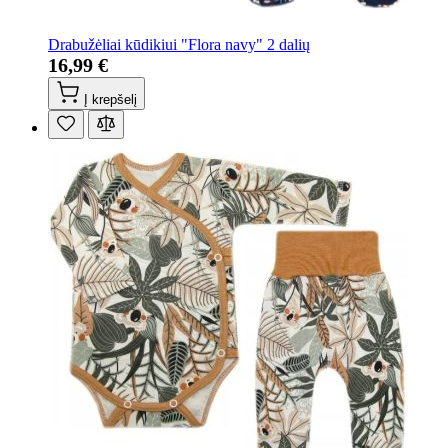
Drabužėliai kūdikiui "Flora navy" 2 dalių
16,99 €
Į krepšelį