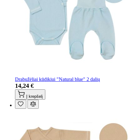
Drabužėliai kūdikiui "Natural blue" 2 dalių
14,24 €
Į krepšelį