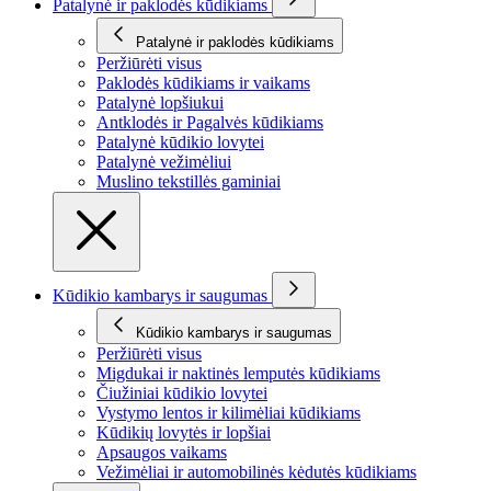
Patalynė ir paklodės kūdikiams
Patalynė ir paklodės kūdikiams
Peržiūrėti visus
Paklodės kūdikiams ir vaikams
Patalynė lopšiukui
Antklodės ir Pagalvės kūdikiams
Patalynė kūdikio lovytei
Patalynė vežimėliui
Muslino tekstillės gaminiai
Kūdikio kambarys ir saugumas
Kūdikio kambarys ir saugumas
Peržiūrėti visus
Migdukai ir naktinės lemputės kūdikiams
Čiužiniai kūdikio lovytei
Vystymo lentos ir kilimėliai kūdikiams
Kūdikių lovytės ir lopšiai
Apsaugos vaikams
Vežimėliai ir automobilinės kėdutės kūdikiams