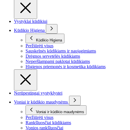
Vystyklai kūdikiui
Kūdikio Higiena
Kūdikio Higiena
Peržiūrėti visus
Sauskelnės kūdikiams ir naujagimiams
Drėgnos servetėlės kūdikiams
Neperšlampami paklotai kūdikiams
Higienos priemonės ir kosmetika kūdikiams
Nerūpestingai vystyklystei
Voniai ir kūdikio maudynėms
Voniai ir kūdikio maudynėms
Peržiūrėti visus
Rankšluosčiai kūdikiams
Vonios rankšluosčiai