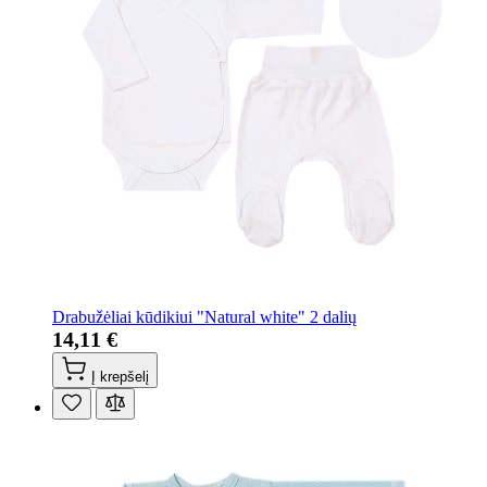
Drabužėliai kūdikiui "Natural white" 2 dalių
14,11 €
Į krepšelį