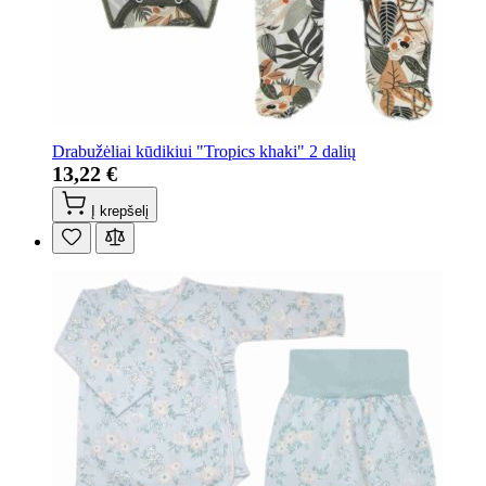
Drabužėliai kūdikiui "Tropics khaki" 2 dalių
13,22 €
Į krepšelį