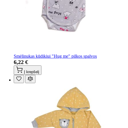
Smėlinukas kūdikiui "Hug me" pilkos spalvos
6,22 €
Į krepšelį