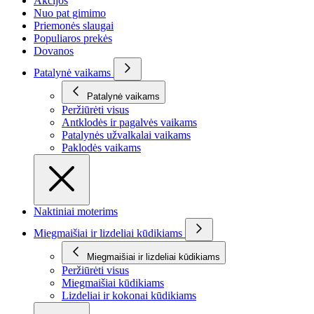
Akcijos
Nuo pat gimimo
Priemonės slaugai
Populiaros prekės
Dovanos
Patalynė vaikams
Patalynė vaikams
Peržiūrėti visus
Antklodės ir pagalvės vaikams
Patalynės užvalkalai vaikams
Paklodės vaikams
Naktiniai moterims
Miegmaišiai ir lizdeliai kūdikiams
Miegmaišiai ir lizdeliai kūdikiams
Peržiūrėti visus
Miegmaišiai kūdikiams
Lizdeliai ir kokonai kūdikiams