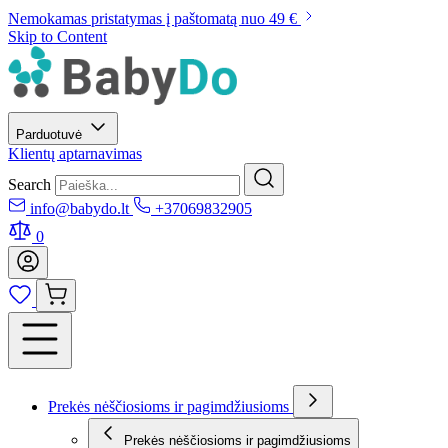
Nemokamas pristatymas į paštomatą nuo 49 €
Skip to Content
Parduotuvė
Klientų aptarnavimas
Search
info@babydo.lt
+37069832905
0
Prekės nėščiosioms ir pagimdžiusioms
Prekės nėščiosioms ir pagimdžiusioms