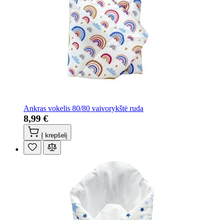
Ankras vokelis 80/80 vaivorykštė ruda
8,99 €
Į krepšelį