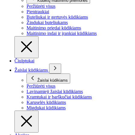
Kūdikių maitinimo priemonės
Peržiūrėti visus
Pientraukiai
Buteliukai ir gertuvės kūdikiams
Žindukai buteliukams
Maitinimo priedai kūdikiams
Maitinimo indai ir įrankiai kūdikiams
Čiulptukai
Žaislai kūdikiams
Žaislai kūdikiams
Peržiūrėti visus
Lavinamieji žaislai kūdikiams
Kramtukai ir barškučiai kūdikiams
Karuselės kūdikiams
Migdukai kūdikiams