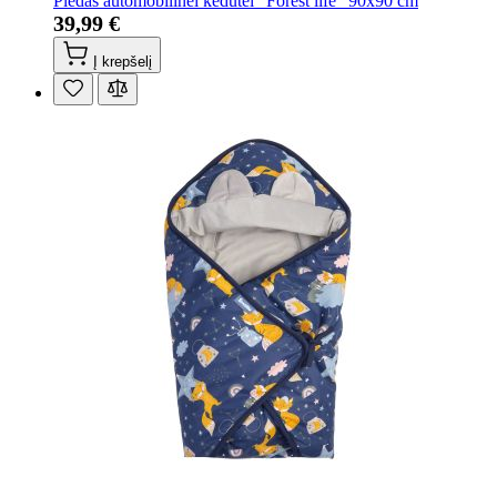
Pledas automobilinei kėdutei "Forest life" 90x90 cm
39,99 €
Į krepšelį