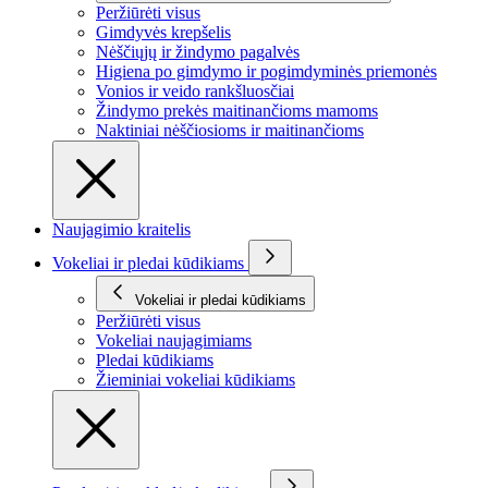
Peržiūrėti visus
Gimdyvės krepšelis
Nėščiųjų ir žindymo pagalvės
Higiena po gimdymo ir pogimdyminės priemonės
Vonios ir veido rankšluosčiai
Žindymo prekės maitinančioms mamoms
Naktiniai nėščiosioms ir maitinančioms
Naujagimio kraitelis
Vokeliai ir pledai kūdikiams
Vokeliai ir pledai kūdikiams
Peržiūrėti visus
Vokeliai naujagimiams
Pledai kūdikiams
Žieminiai vokeliai kūdikiams