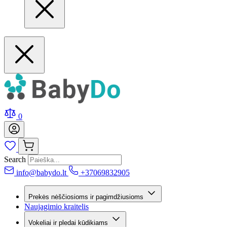
0
Search
info@babydo.lt
+37069832905
Prekės nėščiosioms ir pagimdžiusioms
Naujagimio kraitelis
Vokeliai ir pledai kūdikiams