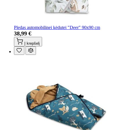
Pledas automobilinei kėdutei "Deer" 90x90 cm
38,99 €
Į krepšelį