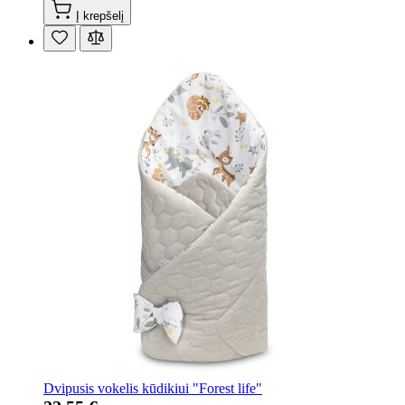
Į krepšelį
Dvipusis vokelis kūdikiui "Forest life"