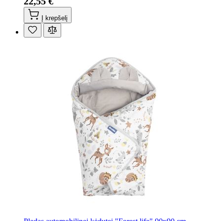
22,55 €
Į krepšelį