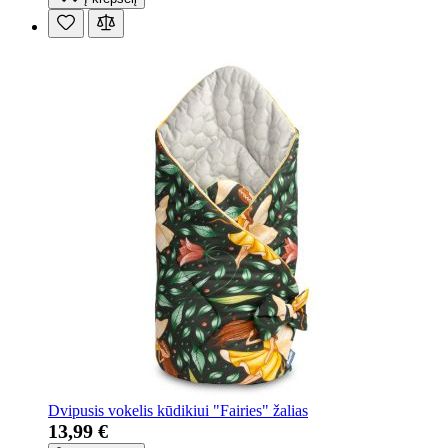
Dvipusis vokelis kūdikiui "Fairies" žalias
13,99 €