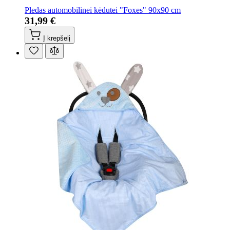
Pledas automobilinei kėdutei "Foxes" 90x90 cm
31,99 €
Į krepšelį