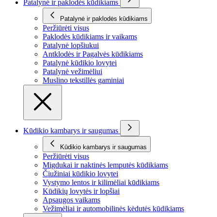
Patalynė ir paklodės kūdikiams
Patalynė ir paklodės kūdikiams
Peržiūrėti visus
Paklodės kūdikiams ir vaikams
Patalynė lopšiukui
Antklodės ir Pagalvės kūdikiams
Patalynė kūdikio lovytei
Patalynė vežimėliui
Muslino tekstillės gaminiai
Kūdikio kambarys ir saugumas
Kūdikio kambarys ir saugumas
Peržiūrėti visus
Migdukai ir naktinės lemputės kūdikiams
Čiužiniai kūdikio lovytei
Vystymo lentos ir kilimėliai kūdikiams
Kūdikių lovytės ir lopšiai
Apsaugos vaikams
Vežimėliai ir automobilinės kėdutės kūdikiams