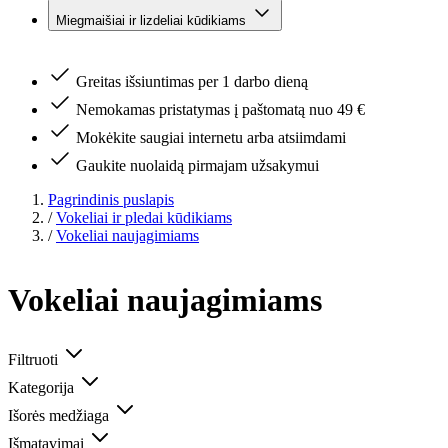
Miegmaišiai ir lizdeliai kūdikiams
Greitas išsiuntimas per 1 darbo dieną
Nemokamas pristatymas į paštomatą nuo 49 €
Mokėkite saugiai internetu arba atsiimdami
Gaukite nuolaidą pirmajam užsakymui
Pagrindinis puslapis
/
Vokeliai ir pledai kūdikiams
/
Vokeliai naujagimiams
Vokeliai naujagimiams
Filtruoti
Kategorija
Išorės medžiaga
Išmatavimai