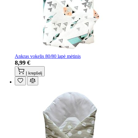
Ankras vokelis 80/80 lapė mėtinis
8,99 €
Į krepšelį