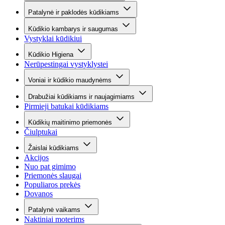
Patalynė ir paklodės kūdikiams
Kūdikio kambarys ir saugumas
Vystyklai kūdikiui
Kūdikio Higiena
Nerūpestingai vystyklystei
Voniai ir kūdikio maudynėms
Drabužiai kūdikiams ir naujagimiams
Pirmieji batukai kūdikiams
Kūdikių maitinimo priemonės
Čiulptukai
Žaislai kūdikiams
Akcijos
Nuo pat gimimo
Priemonės slaugai
Populiaros prekės
Dovanos
Patalynė vaikams
Naktiniai moterims