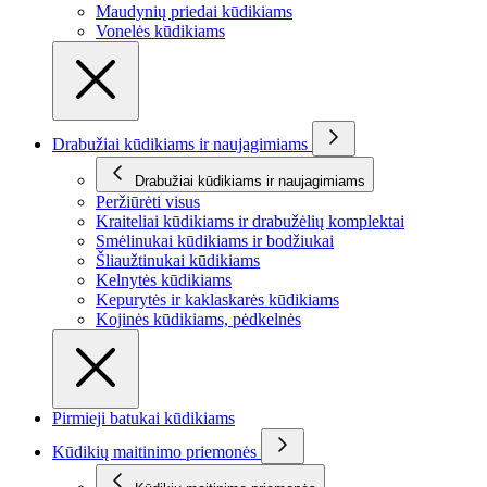
Maudynių priedai kūdikiams
Vonelės kūdikiams
Drabužiai kūdikiams ir naujagimiams
Drabužiai kūdikiams ir naujagimiams
Peržiūrėti visus
Kraiteliai kūdikiams ir drabužėlių komplektai
Smėlinukai kūdikiams ir bodžiukai
Šliaužtinukai kūdikiams
Kelnytės kūdikiams
Kepurytės ir kaklaskarės kūdikiams
Kojinės kūdikiams, pėdkelnės
Pirmieji batukai kūdikiams
Kūdikių maitinimo priemonės