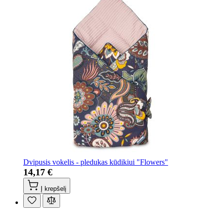
Dvipusis vokelis - pledukas kūdikiui "Flowers"
14,17 €
Į krepšelį