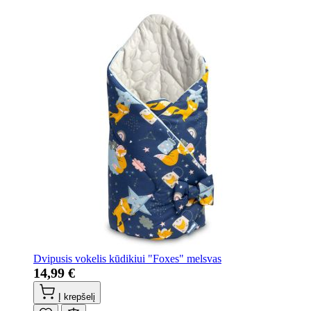
Dvipusis vokelis kūdikiui "Foxes" melsvas
14,99 €
Į krepšelį