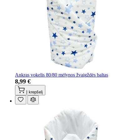
Ankras vokelis 80/80 mėlynos žvaigždės baltas
8,99 €
Į krepšelį