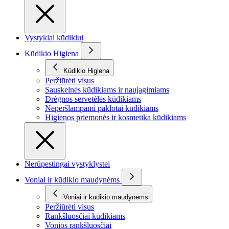
Vystyklai kūdikiui
Kūdikio Higiena
Kūdikio Higiena
Peržiūrėti visus
Sauskelnės kūdikiams ir naujagimiams
Drėgnos servetėlės kūdikiams
Neperšlampami paklotai kūdikiams
Higienos priemonės ir kosmetika kūdikiams
Nerūpestingai vystyklystei
Voniai ir kūdikio maudynėms
Voniai ir kūdikio maudynėms
Peržiūrėti visus
Rankšluosčiai kūdikiams
Vonios rankšluosčiai