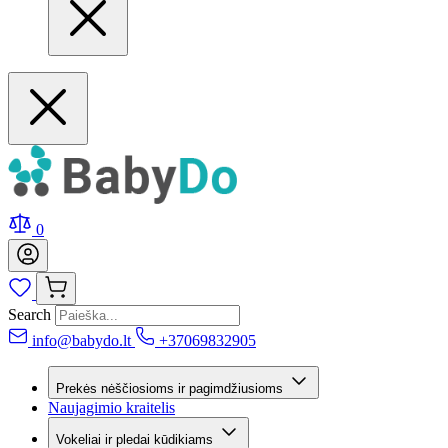
0
Search
info@babydo.lt
+37069832905
Prekės nėščiosioms ir pagimdžiusioms
Naujagimio kraitelis
Vokeliai ir pledai kūdikiams