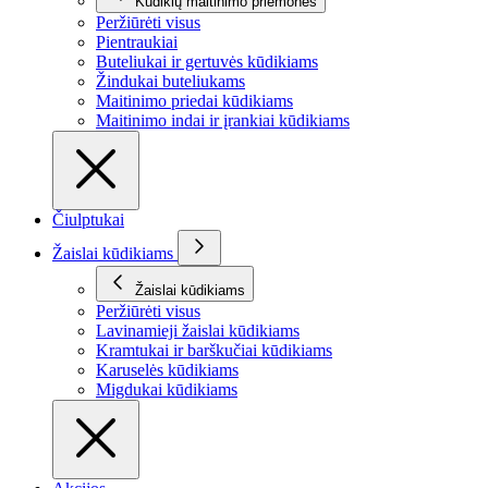
Kūdikių maitinimo priemonės
Peržiūrėti visus
Pientraukiai
Buteliukai ir gertuvės kūdikiams
Žindukai buteliukams
Maitinimo priedai kūdikiams
Maitinimo indai ir įrankiai kūdikiams
Čiulptukai
Žaislai kūdikiams
Žaislai kūdikiams
Peržiūrėti visus
Lavinamieji žaislai kūdikiams
Kramtukai ir barškučiai kūdikiams
Karuselės kūdikiams
Migdukai kūdikiams