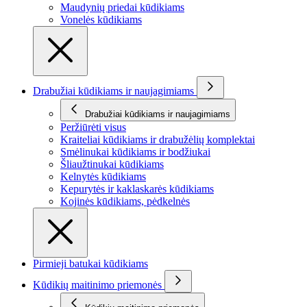
Maudynių priedai kūdikiams
Vonelės kūdikiams
Drabužiai kūdikiams ir naujagimiams
Drabužiai kūdikiams ir naujagimiams
Peržiūrėti visus
Kraiteliai kūdikiams ir drabužėlių komplektai
Smėlinukai kūdikiams ir bodžiukai
Šliaužtinukai kūdikiams
Kelnytės kūdikiams
Kepurytės ir kaklaskarės kūdikiams
Kojinės kūdikiams, pėdkelnės
Pirmieji batukai kūdikiams
Kūdikių maitinimo priemonės