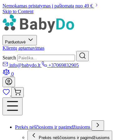
Nemokamas pristatymas į paštomatą nuo 49 €
Skip to Content
Parduotuvė
Klientų aptarnavimas
Search
info@babydo.lt
+37069832905
0
Prekės nėščiosioms ir pagimdžiusioms
Prekės nėščiosioms ir pagimdžiusioms