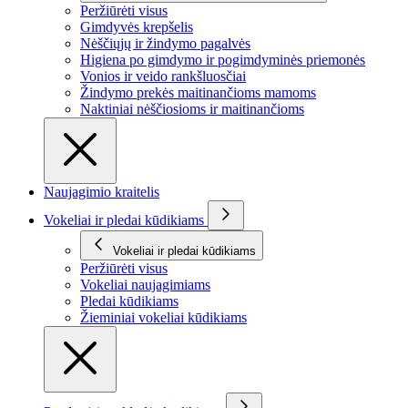
Peržiūrėti visus
Gimdyvės krepšelis
Nėščiųjų ir žindymo pagalvės
Higiena po gimdymo ir pogimdyminės priemonės
Vonios ir veido rankšluosčiai
Žindymo prekės maitinančioms mamoms
Naktiniai nėščiosioms ir maitinančioms
Naujagimio kraitelis
Vokeliai ir pledai kūdikiams
Vokeliai ir pledai kūdikiams
Peržiūrėti visus
Vokeliai naujagimiams
Pledai kūdikiams
Žieminiai vokeliai kūdikiams