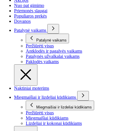
Akcijos
Nuo pat gimimo
Priemonės slaugai
Populiaros prekės
Dovanos
Patalynė vaikams
Patalynė vaikams
Peržiūrėti visus
Antklodės ir pagalvės vaikams
Patalynės užvalkalai vaikams
Paklodės vaikams
Naktiniai moterims
Miegmaišiai ir lizdeliai kūdikiams
Miegmaišiai ir lizdeliai kūdikiams
Peržiūrėti visus
Miegmaišiai kūdikiams
Lizdeliai ir kokonai kūdikiams