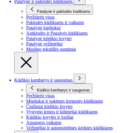
Patalynė ir paklodės kūdikiams
Patalynė ir paklodės kūdikiams
Peržiūrėti visus
Paklodės kūdikiams ir vaikams
Patalynė lopšiukui
Antklodės ir Pagalvės kūdikiams
Patalynė kūdikio lovytei
Patalynė vežimėliui
Muslino tekstillės gaminiai
Kūdikio kambarys ir saugumas
Kūdikio kambarys ir saugumas
Peržiūrėti visus
Migdukai ir naktinės lemputės kūdikiams
Čiužiniai kūdikio lovytei
Vystymo lentos ir kilimėliai kūdikiams
Kūdikių lovytės ir lopšiai
Apsaugos vaikams
Vežimėliai ir automobilinės kėdutės kūdikiams