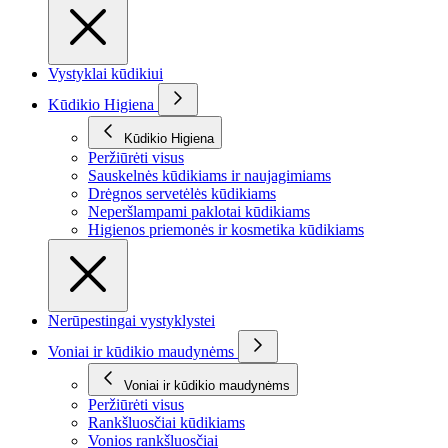
Vystyklai kūdikiui
Kūdikio Higiena
Kūdikio Higiena
Peržiūrėti visus
Sauskelnės kūdikiams ir naujagimiams
Drėgnos servetėlės kūdikiams
Neperšlampami paklotai kūdikiams
Higienos priemonės ir kosmetika kūdikiams
Nerūpestingai vystyklystei
Voniai ir kūdikio maudynėms
Voniai ir kūdikio maudynėms
Peržiūrėti visus
Rankšluosčiai kūdikiams
Vonios rankšluosčiai