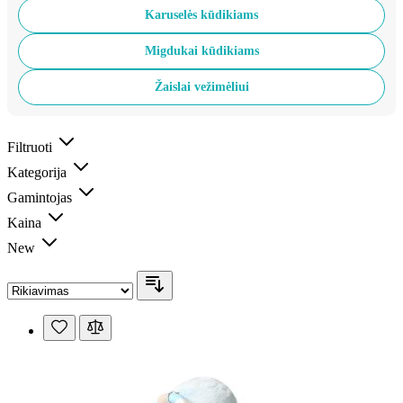
Karuselės kūdikiams
Migdukai kūdikiams
Žaislai vežimėliui
Filtruoti
Kategorija
Gamintojas
Kaina
New