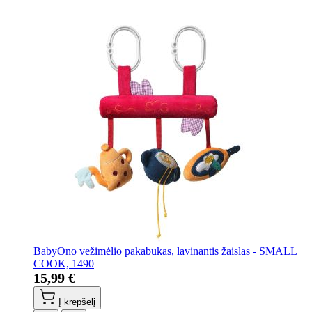
BabyOno vežimėlio pakabukas, lavinantis žaislas - SMALL
COOK, 1490
15,99 €
Į krepšelį