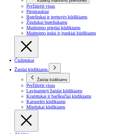
Kūdikių maitinimo priemonės
Peržiūrėti visus
Pientraukiai
Buteliukai ir gertuvės kūdikiams
Žindukai buteliukams
Maitinimo priedai kūdikiams
Maitinimo indai ir įrankiai kūdikiams
Čiulptukai
Žaislai kūdikiams
Žaislai kūdikiams
Peržiūrėti visus
Lavinamieji žaislai kūdikiams
Kramtukai ir barškučiai kūdikiams
Karuselės kūdikiams
Migdukai kūdikiams