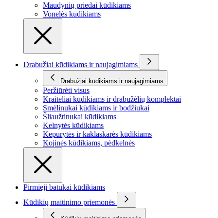
Maudynių priedai kūdikiams
Vonelės kūdikiams
Drabužiai kūdikiams ir naujagimiams
Drabužiai kūdikiams ir naujagimiams
Peržiūrėti visus
Kraiteliai kūdikiams ir drabužėlių komplektai
Smėlinukai kūdikiams ir bodžiukai
Šliaužtinukai kūdikiams
Kelnytės kūdikiams
Kepurytės ir kaklaskarės kūdikiams
Kojinės kūdikiams, pėdkelnės
Pirmieji batukai kūdikiams
Kūdikių maitinimo priemonės