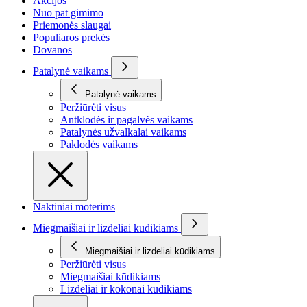
Akcijos
Nuo pat gimimo
Priemonės slaugai
Populiaros prekės
Dovanos
Patalynė vaikams
Patalynė vaikams
Peržiūrėti visus
Antklodės ir pagalvės vaikams
Patalynės užvalkalai vaikams
Paklodės vaikams
Naktiniai moterims
Miegmaišiai ir lizdeliai kūdikiams
Miegmaišiai ir lizdeliai kūdikiams
Peržiūrėti visus
Miegmaišiai kūdikiams
Lizdeliai ir kokonai kūdikiams