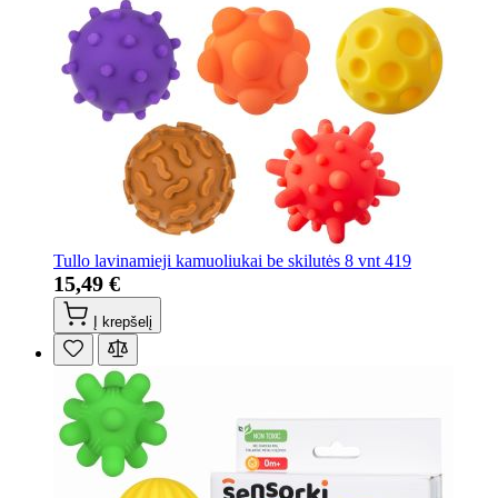
Tullo lavinamieji kamuoliukai be skilutės 8 vnt 419
15,49 €
Į krepšelį