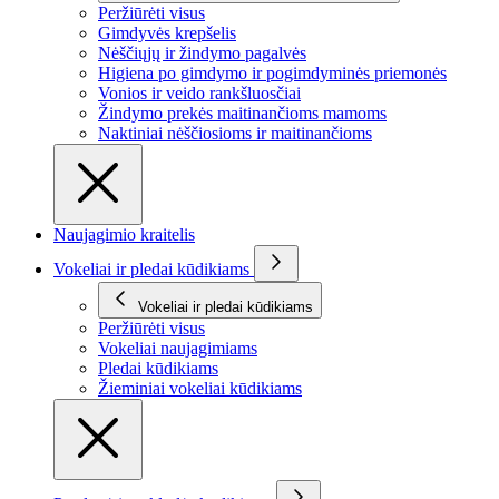
Peržiūrėti visus
Gimdyvės krepšelis
Nėščiųjų ir žindymo pagalvės
Higiena po gimdymo ir pogimdyminės priemonės
Vonios ir veido rankšluosčiai
Žindymo prekės maitinančioms mamoms
Naktiniai nėščiosioms ir maitinančioms
Naujagimio kraitelis
Vokeliai ir pledai kūdikiams
Vokeliai ir pledai kūdikiams
Peržiūrėti visus
Vokeliai naujagimiams
Pledai kūdikiams
Žieminiai vokeliai kūdikiams