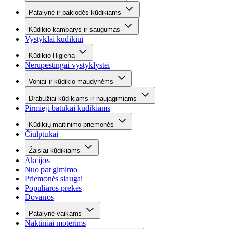
Patalynė ir paklodės kūdikiams
Kūdikio kambarys ir saugumas
Vystyklai kūdikiui
Kūdikio Higiena
Nerūpestingai vystyklystei
Voniai ir kūdikio maudynėms
Drabužiai kūdikiams ir naujagimiams
Pirmieji batukai kūdikiams
Kūdikių maitinimo priemonės
Čiulptukai
Žaislai kūdikiams
Akcijos
Nuo pat gimimo
Priemonės slaugai
Populiaros prekės
Dovanos
Patalynė vaikams
Naktiniai moterims