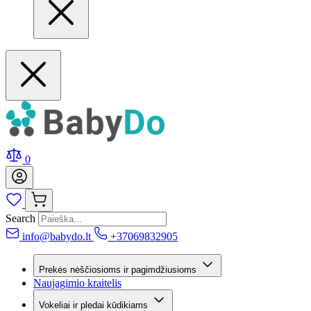
0
Search
info@babydo.lt
+37069832905
Prekės nėščiosioms ir pagimdžiusioms
Naujagimio kraitelis
Vokeliai ir pledai kūdikiams