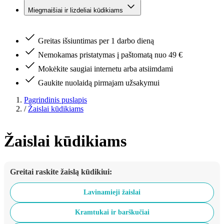
Miegmaišiai ir lizdeliai kūdikiams
Greitas išsiuntimas per 1 darbo dieną
Nemokamas pristatymas į paštomatą nuo 49 €
Mokėkite saugiai internetu arba atsiimdami
Gaukite nuolaidą pirmajam užsakymui
Pagrindinis puslapis
/
Žaislai kūdikiams
Žaislai kūdikiams
Greitai raskite žaislą kūdikiui:
Lavinamieji žaislai
Kramtukai ir barškučiai