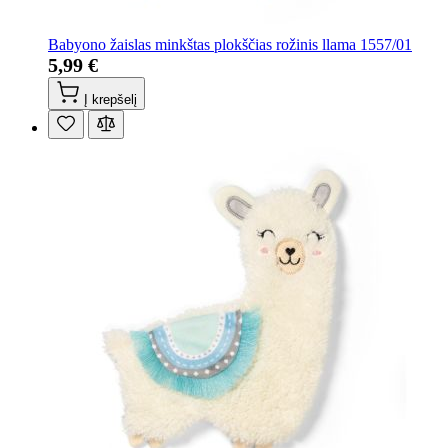
Babyono žaislas minkštas plokščias rožinis llama 1557/01
5,99 €
Į krepšelį