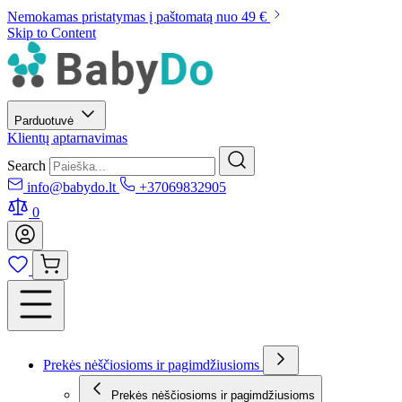
Nemokamas pristatymas į paštomatą nuo 49 €
Skip to Content
Parduotuvė
Klientų aptarnavimas
Search
info@babydo.lt
+37069832905
0
Prekės nėščiosioms ir pagimdžiusioms
Prekės nėščiosioms ir pagimdžiusioms