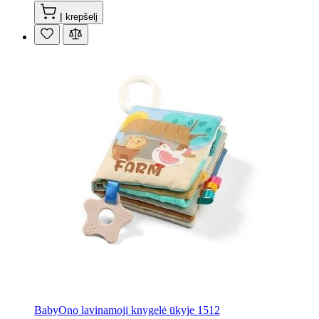
Į krepšelį
BabyOno lavinamoji knygelė ūkyje 1512