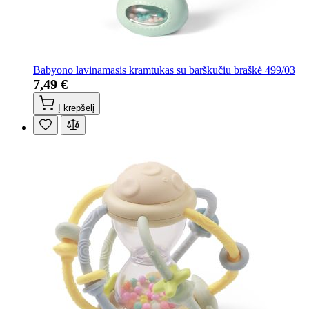
Babyono lavinamasis kramtukas su barškučiu braškė 499/03
7,49 €
Į krepšelį