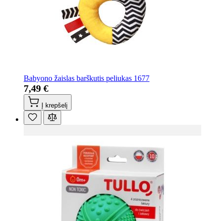
Babyono žaislas barškutis peliukas 1677
7,49 €
Į krepšelį