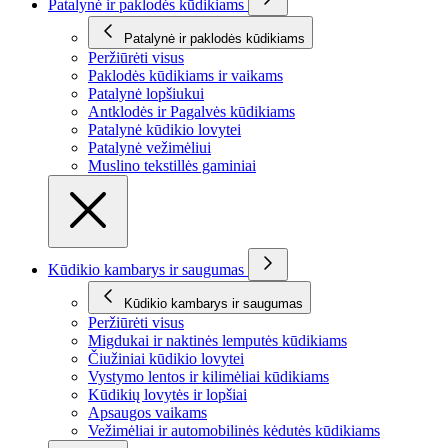
Patalynė ir paklodės kūdikiams
Patalynė ir paklodės kūdikiams
Peržiūrėti visus
Paklodės kūdikiams ir vaikams
Patalynė lopšiukui
Antklodės ir Pagalvės kūdikiams
Patalynė kūdikio lovytei
Patalynė vežimėliui
Muslino tekstillės gaminiai
Kūdikio kambarys ir saugumas
Kūdikio kambarys ir saugumas
Peržiūrėti visus
Migdukai ir naktinės lemputės kūdikiams
Čiužiniai kūdikio lovytei
Vystymo lentos ir kilimėliai kūdikiams
Kūdikių lovytės ir lopšiai
Apsaugos vaikams
Vežimėliai ir automobilinės kėdutės kūdikiams