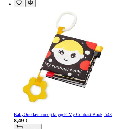
BabyOno lavinamoji knygelė My Contrast Book, 543
8,49 €