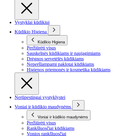
Vystyklai kūdikiui
Kūdikio Higiena
Kūdikio Higiena
Peržiūrėti visus
Sauskelnės kūdikiams ir naujagimiams
Drėgnos servetėlės kūdikiams
Neperšlampami paklotai kūdikiams
Higienos priemonės ir kosmetika kūdikiams
Nerūpestingai vystyklystei
Voniai ir kūdikio maudynėms
Voniai ir kūdikio maudynėms
Peržiūrėti visus
Rankšluosčiai kūdikiams
Vonios rankšluosčiai