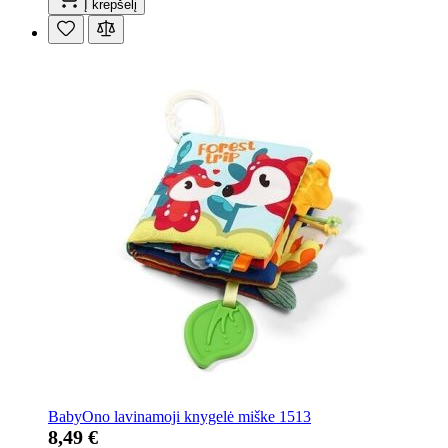
Į krepšelį
BabyOno lavinamoji knygelė miške 1513
8,49 €