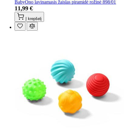
BabyOno lavinamasis žaislas piramidė rožinė 898/01
11,99 €
Į krepšelį