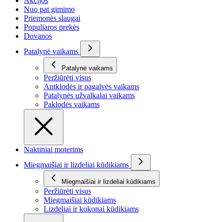
Akcijos
Nuo pat gimimo
Priemonės slaugai
Populiaros prekės
Dovanos
Patalynė vaikams
Patalynė vaikams
Peržiūrėti visus
Antklodės ir pagalvės vaikams
Patalynės užvalkalai vaikams
Paklodės vaikams
Naktiniai moterims
Miegmaišiai ir lizdeliai kūdikiams
Miegmaišiai ir lizdeliai kūdikiams
Peržiūrėti visus
Miegmaišiai kūdikiams
Lizdeliai ir kokonai kūdikiams