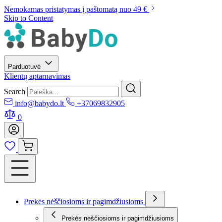
Nemokamas pristatymas į paštomatą nuo 49 €
Skip to Content
Parduotuvė
Klientų aptarnavimas
Search
info@babydo.lt
+37069832905
0
Prekės nėščiosioms ir pagimdžiusioms
Prekės nėščiosioms ir pagimdžiusioms