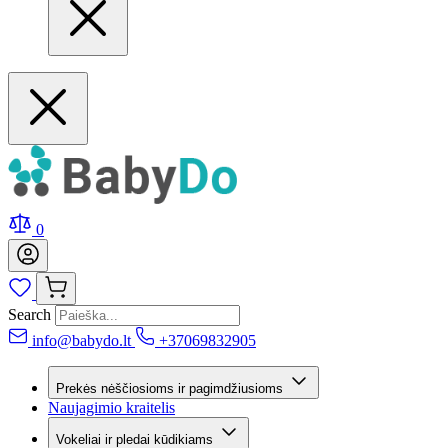
0
Search
info@babydo.lt
+37069832905
Prekės nėščiosioms ir pagimdžiusioms
Naujagimio kraitelis
Vokeliai ir pledai kūdikiams