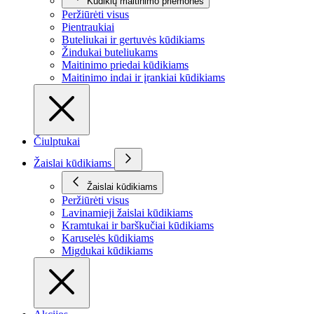
Kūdikių maitinimo priemonės
Peržiūrėti visus
Pientraukiai
Buteliukai ir gertuvės kūdikiams
Žindukai buteliukams
Maitinimo priedai kūdikiams
Maitinimo indai ir įrankiai kūdikiams
Čiulptukai
Žaislai kūdikiams
Žaislai kūdikiams
Peržiūrėti visus
Lavinamieji žaislai kūdikiams
Kramtukai ir barškučiai kūdikiams
Karuselės kūdikiams
Migdukai kūdikiams