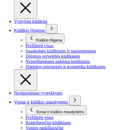
Vystyklai kūdikiui
Kūdikio Higiena
Kūdikio Higiena
Peržiūrėti visus
Sauskelnės kūdikiams ir naujagimiams
Drėgnos servetėlės kūdikiams
Neperšlampami paklotai kūdikiams
Higienos priemonės ir kosmetika kūdikiams
Nerūpestingai vystyklystei
Voniai ir kūdikio maudynėms
Voniai ir kūdikio maudynėms
Peržiūrėti visus
Rankšluosčiai kūdikiams
Vonios rankšluosčiai