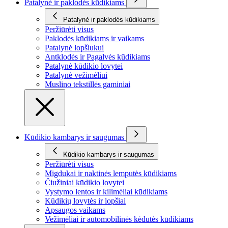
Patalynė ir paklodės kūdikiams
Patalynė ir paklodės kūdikiams
Peržiūrėti visus
Paklodės kūdikiams ir vaikams
Patalynė lopšiukui
Antklodės ir Pagalvės kūdikiams
Patalynė kūdikio lovytei
Patalynė vežimėliui
Muslino tekstillės gaminiai
Kūdikio kambarys ir saugumas
Kūdikio kambarys ir saugumas
Peržiūrėti visus
Migdukai ir naktinės lemputės kūdikiams
Čiužiniai kūdikio lovytei
Vystymo lentos ir kilimėliai kūdikiams
Kūdikių lovytės ir lopšiai
Apsaugos vaikams
Vežimėliai ir automobilinės kėdutės kūdikiams