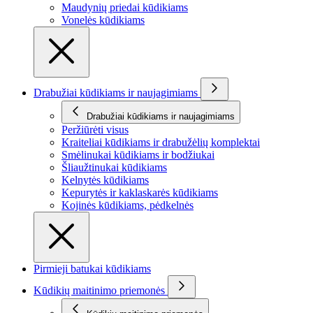
Maudynių priedai kūdikiams
Vonelės kūdikiams
Drabužiai kūdikiams ir naujagimiams
Drabužiai kūdikiams ir naujagimiams
Peržiūrėti visus
Kraiteliai kūdikiams ir drabužėlių komplektai
Smėlinukai kūdikiams ir bodžiukai
Šliaužtinukai kūdikiams
Kelnytės kūdikiams
Kepurytės ir kaklaskarės kūdikiams
Kojinės kūdikiams, pėdkelnės
Pirmieji batukai kūdikiams
Kūdikių maitinimo priemonės