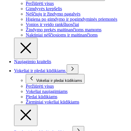
Peržiūrėti visus
Gimdyvės krepšelis
Nėščiųjų ir žindymo pagalvės
Higiena po gimdymo ir pogimdyminės priemonės
Vonios ir veido rankšluosčiai
Žindymo prekės maitinančioms mamoms
Naktiniai nėščiosioms ir maitinančioms
Naujagimio kraitelis
Vokeliai ir pledai kūdikiams
Vokeliai ir pledai kūdikiams
Peržiūrėti visus
Vokeliai naujagimiams
Pledai kūdikiams
Žieminiai vokeliai kūdikiams