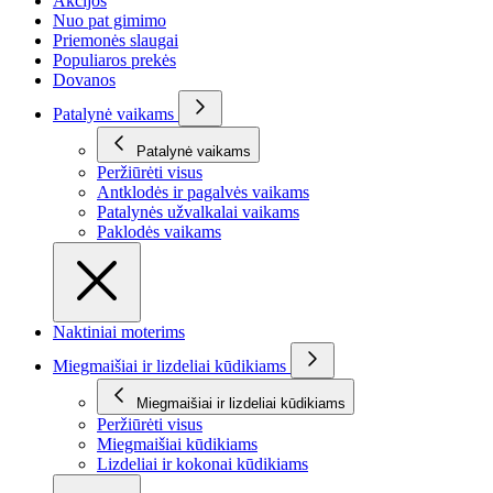
Akcijos
Nuo pat gimimo
Priemonės slaugai
Populiaros prekės
Dovanos
Patalynė vaikams
Patalynė vaikams
Peržiūrėti visus
Antklodės ir pagalvės vaikams
Patalynės užvalkalai vaikams
Paklodės vaikams
Naktiniai moterims
Miegmaišiai ir lizdeliai kūdikiams
Miegmaišiai ir lizdeliai kūdikiams
Peržiūrėti visus
Miegmaišiai kūdikiams
Lizdeliai ir kokonai kūdikiams