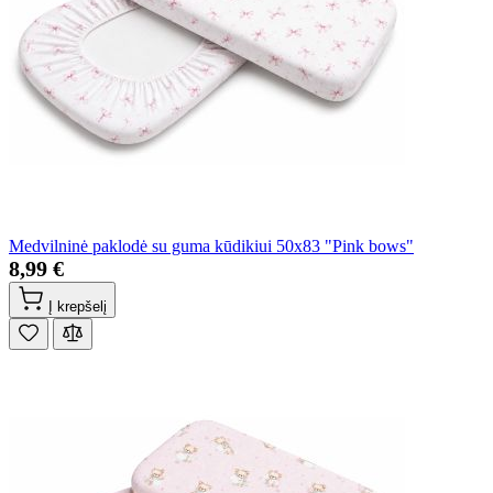
Medvilninė paklodė su guma kūdikiui 50x83 "Pink bows"
8,99 €
Į krepšelį