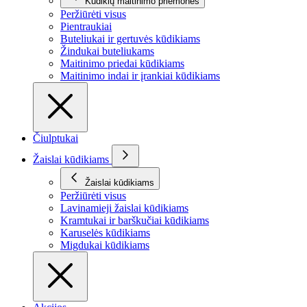
Kūdikių maitinimo priemonės
Peržiūrėti visus
Pientraukiai
Buteliukai ir gertuvės kūdikiams
Žindukai buteliukams
Maitinimo priedai kūdikiams
Maitinimo indai ir įrankiai kūdikiams
Čiulptukai
Žaislai kūdikiams
Žaislai kūdikiams
Peržiūrėti visus
Lavinamieji žaislai kūdikiams
Kramtukai ir barškučiai kūdikiams
Karuselės kūdikiams
Migdukai kūdikiams