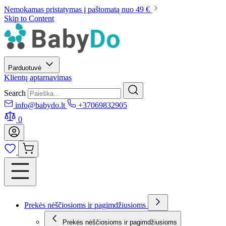
Nemokamas pristatymas į paštomatą nuo 49 €
Skip to Content
Parduotuvė
Klientų aptarnavimas
Search
info@babydo.lt
+37069832905
0
Prekės nėščiosioms ir pagimdžiusioms
Prekės nėščiosioms ir pagimdžiusioms