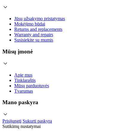
Jūsų užsakymo pristatymas
Mokėjimo būdai
Returns and replacements
Warranty and repairs
Susisiekite su mumis
Mūsų įmonė
Apie mus
Tinklaraštis
Mūsų parduotuvės
Tvarumas
Mano paskyra
Prisijungti
Sukurti paskyrą
Sutikimų nustatymai