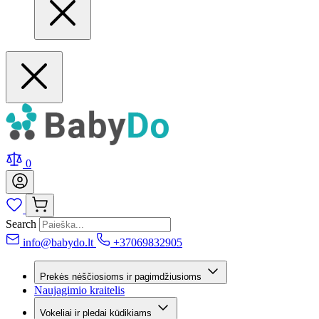
0
Search
info@babydo.lt
+37069832905
Prekės nėščiosioms ir pagimdžiusioms
Naujagimio kraitelis
Vokeliai ir pledai kūdikiams