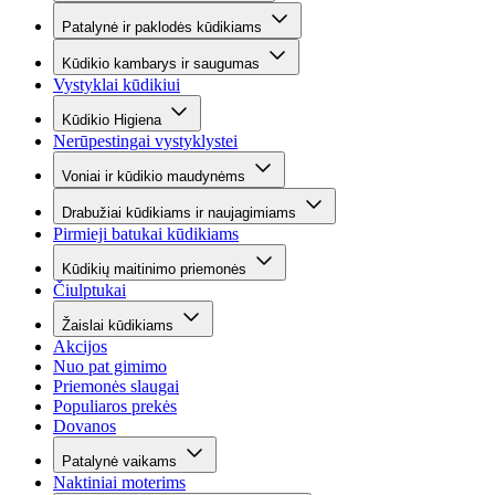
Patalynė ir paklodės kūdikiams
Kūdikio kambarys ir saugumas
Vystyklai kūdikiui
Kūdikio Higiena
Nerūpestingai vystyklystei
Voniai ir kūdikio maudynėms
Drabužiai kūdikiams ir naujagimiams
Pirmieji batukai kūdikiams
Kūdikių maitinimo priemonės
Čiulptukai
Žaislai kūdikiams
Akcijos
Nuo pat gimimo
Priemonės slaugai
Populiaros prekės
Dovanos
Patalynė vaikams
Naktiniai moterims