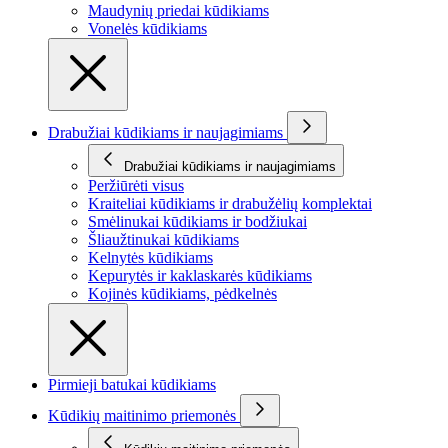
Maudynių priedai kūdikiams
Vonelės kūdikiams
Drabužiai kūdikiams ir naujagimiams
Drabužiai kūdikiams ir naujagimiams
Peržiūrėti visus
Kraiteliai kūdikiams ir drabužėlių komplektai
Smėlinukai kūdikiams ir bodžiukai
Šliaužtinukai kūdikiams
Kelnytės kūdikiams
Kepurytės ir kaklaskarės kūdikiams
Kojinės kūdikiams, pėdkelnės
Pirmieji batukai kūdikiams
Kūdikių maitinimo priemonės