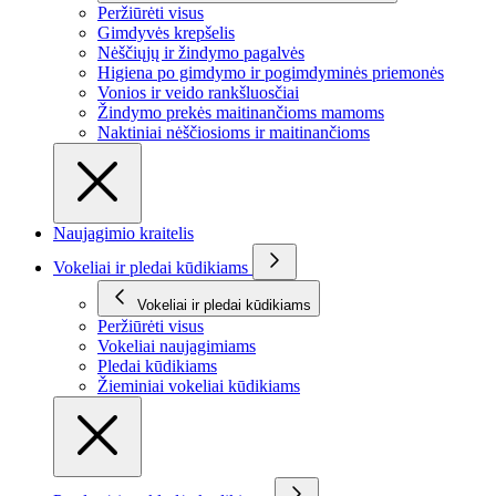
Peržiūrėti visus
Gimdyvės krepšelis
Nėščiųjų ir žindymo pagalvės
Higiena po gimdymo ir pogimdyminės priemonės
Vonios ir veido rankšluosčiai
Žindymo prekės maitinančioms mamoms
Naktiniai nėščiosioms ir maitinančioms
Naujagimio kraitelis
Vokeliai ir pledai kūdikiams
Vokeliai ir pledai kūdikiams
Peržiūrėti visus
Vokeliai naujagimiams
Pledai kūdikiams
Žieminiai vokeliai kūdikiams