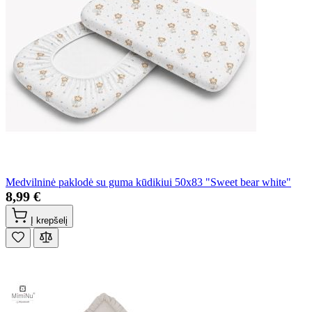
Medvilninė paklodė su guma kūdikiui 50x83 "Sweet bear white"
8,99 €
Į krepšelį