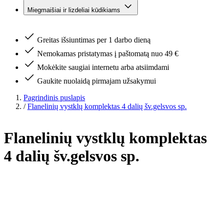
Miegmaišiai ir lizdeliai kūdikiams
Greitas išsiuntimas per 1 darbo dieną
Nemokamas pristatymas į paštomatą nuo 49 €
Mokėkite saugiai internetu arba atsiimdami
Gaukite nuolaidą pirmajam užsakymui
Pagrindinis puslapis
/
Flanelinių vystklų komplektas 4 dalių šv.gelsvos sp.
Flanelinių vystklų komplektas
4 dalių šv.gelsvos sp.