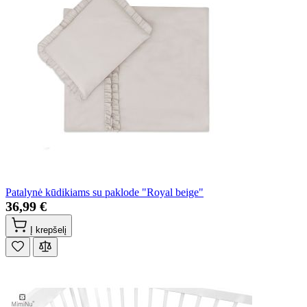
Patalynė kūdikiams su paklode "Royal beige"
36,99 €
Į krepšelį