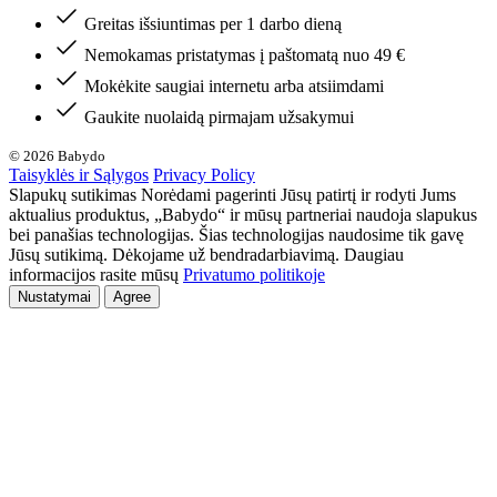
Greitas išsiuntimas per 1 darbo dieną
Nemokamas pristatymas į paštomatą nuo 49 €
Mokėkite saugiai internetu arba atsiimdami
Gaukite nuolaidą pirmajam užsakymui
© 2026 Babydo
Taisyklės ir Sąlygos
Privacy Policy
Slapukų sutikimas Norėdami pagerinti Jūsų patirtį ir rodyti Jums
aktualius produktus, „Babydo“ ir mūsų partneriai naudoja slapukus
bei panašias technologijas. Šias technologijas naudosime tik gavę
Jūsų sutikimą. Dėkojame už bendradarbiavimą. Daugiau
informacijos rasite mūsų
Privatumo politikoje
Nustatymai
Agree