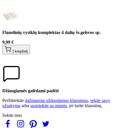
Flanelinių vystklų komplektas 4 dalių šv.gelsvos sp.
9,99 €
Į krepšelį
Džiaugiamės galėdami padėti
Peržiūrėkite
dažniausiai užduodamus klausimus
,
sekite savo
užsakymą
arba
susisiekite su mumis
, jei turite klausimų.
Sekite mus