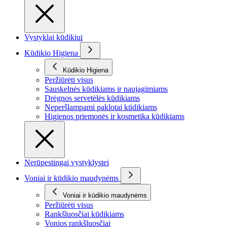
Vystyklai kūdikiui
Kūdikio Higiena
Kūdikio Higiena
Peržiūrėti visus
Sauskelnės kūdikiams ir naujagimiams
Drėgnos servetėlės kūdikiams
Neperšlampami paklotai kūdikiams
Higienos priemonės ir kosmetika kūdikiams
Nerūpestingai vystyklystei
Voniai ir kūdikio maudynėms
Voniai ir kūdikio maudynėms
Peržiūrėti visus
Rankšluosčiai kūdikiams
Vonios rankšluosčiai