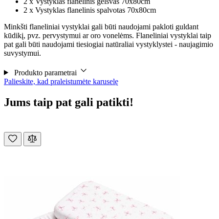
2 x Vystyklas flanelinis gelsvas 70x80cm
2 x Vystyklas flanelinis spalvotas 70x80cm
Minkšti flaneliniai vystyklai gali būti naudojami pakloti guldant
kūdikį, pvz. pervystymui ar oro vonelėms. Flaneliniai vystyklai taip
pat gali būti naudojami tiesiogiai natūraliai vystyklystei - naujagimio
suvystymui.
Produkto parametrai
Palieskite, kad praleistumėte karuselę
Jums taip pat gali patikti!