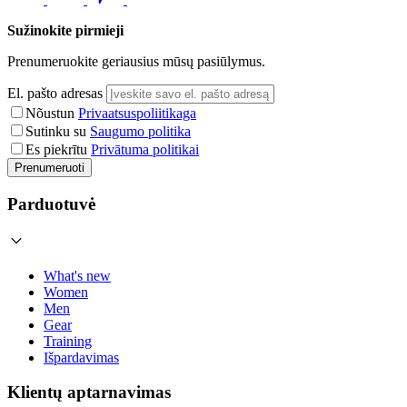
Sužinokite pirmieji
Prenumeruokite geriausius mūsų pasiūlymus.
El. pašto adresas
Nõustun
Privaatsuspoliitikaga
Sutinku su
Saugumo politika
Es piekrītu
Privātuma politikai
Prenumeruoti
Parduotuvė
What's new
Women
Men
Gear
Training
Išpardavimas
Klientų aptarnavimas