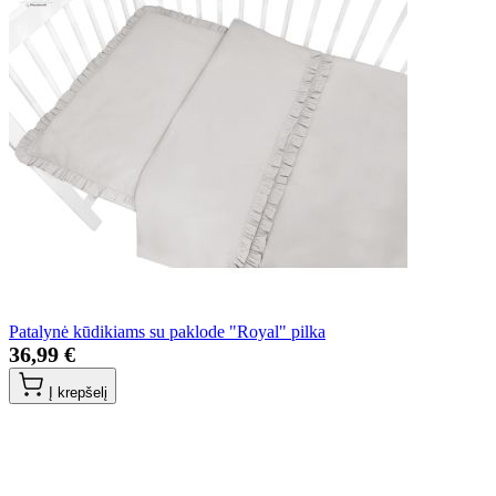
Patalynė kūdikiams su paklode "Royal" pilka
36,99 €
Į krepšelį