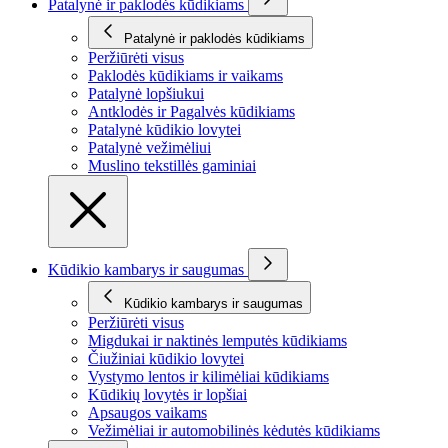
Patalynė ir paklodės kūdikiams
Patalynė ir paklodės kūdikiams
Peržiūrėti visus
Paklodės kūdikiams ir vaikams
Patalynė lopšiukui
Antklodės ir Pagalvės kūdikiams
Patalynė kūdikio lovytei
Patalynė vežimėliui
Muslino tekstillės gaminiai
Kūdikio kambarys ir saugumas
Kūdikio kambarys ir saugumas
Peržiūrėti visus
Migdukai ir naktinės lemputės kūdikiams
Čiužiniai kūdikio lovytei
Vystymo lentos ir kilimėliai kūdikiams
Kūdikių lovytės ir lopšiai
Apsaugos vaikams
Vežimėliai ir automobilinės kėdutės kūdikiams