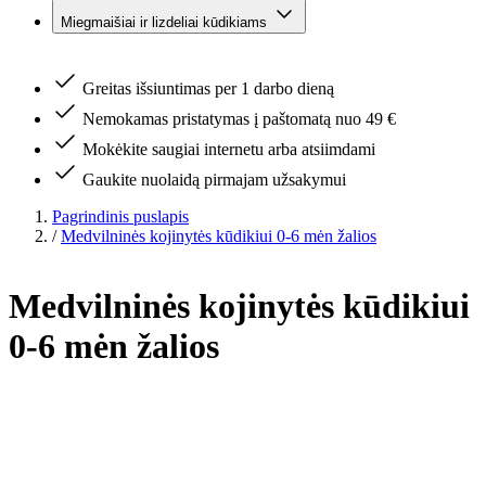
Miegmaišiai ir lizdeliai kūdikiams
Greitas išsiuntimas per 1 darbo dieną
Nemokamas pristatymas į paštomatą nuo 49 €
Mokėkite saugiai internetu arba atsiimdami
Gaukite nuolaidą pirmajam užsakymui
Pagrindinis puslapis
/
Medvilninės kojinytės kūdikiui 0-6 mėn žalios
Medvilninės kojinytės kūdikiui
0-6 mėn žalios