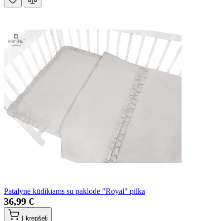
Patalynė kūdikiams su paklode "Royal" pilka
36,99 €
Į krepšelį