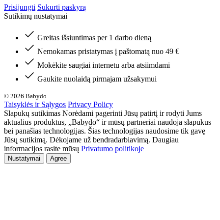
Prisijungti
Sukurti paskyrą
Sutikimų nustatymai
Greitas išsiuntimas per 1 darbo dieną
Nemokamas pristatymas į paštomatą nuo 49 €
Mokėkite saugiai internetu arba atsiimdami
Gaukite nuolaidą pirmajam užsakymui
© 2026 Babydo
Taisyklės ir Sąlygos
Privacy Policy
Slapukų sutikimas Norėdami pagerinti Jūsų patirtį ir rodyti Jums
aktualius produktus, „Babydo“ ir mūsų partneriai naudoja slapukus
bei panašias technologijas. Šias technologijas naudosime tik gavę
Jūsų sutikimą. Dėkojame už bendradarbiavimą. Daugiau
informacijos rasite mūsų
Privatumo politikoje
Nustatymai
Agree