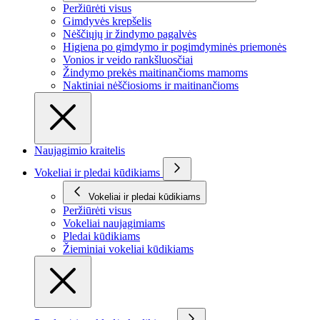
Peržiūrėti visus
Gimdyvės krepšelis
Nėščiųjų ir žindymo pagalvės
Higiena po gimdymo ir pogimdyminės priemonės
Vonios ir veido rankšluosčiai
Žindymo prekės maitinančioms mamoms
Naktiniai nėščiosioms ir maitinančioms
Naujagimio kraitelis
Vokeliai ir pledai kūdikiams
Vokeliai ir pledai kūdikiams
Peržiūrėti visus
Vokeliai naujagimiams
Pledai kūdikiams
Žieminiai vokeliai kūdikiams