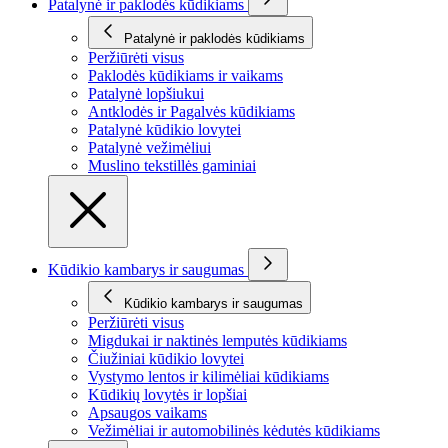
Patalynė ir paklodės kūdikiams
Patalynė ir paklodės kūdikiams
Peržiūrėti visus
Paklodės kūdikiams ir vaikams
Patalynė lopšiukui
Antklodės ir Pagalvės kūdikiams
Patalynė kūdikio lovytei
Patalynė vežimėliui
Muslino tekstillės gaminiai
Kūdikio kambarys ir saugumas
Kūdikio kambarys ir saugumas
Peržiūrėti visus
Migdukai ir naktinės lemputės kūdikiams
Čiužiniai kūdikio lovytei
Vystymo lentos ir kilimėliai kūdikiams
Kūdikių lovytės ir lopšiai
Apsaugos vaikams
Vežimėliai ir automobilinės kėdutės kūdikiams