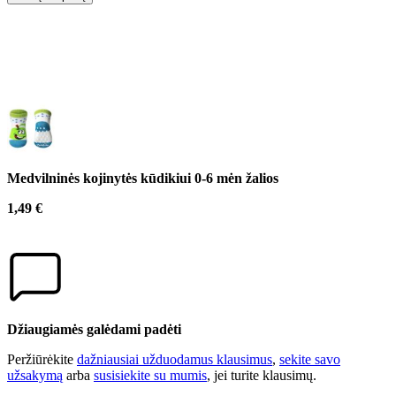
Medvilninės kojinytės kūdikiui 0-6 mėn žalios
1,49 €
Džiaugiamės galėdami padėti
Peržiūrėkite
dažniausiai užduodamus klausimus
,
sekite savo
užsakymą
arba
susisiekite su mumis
, jei turite klausimų.