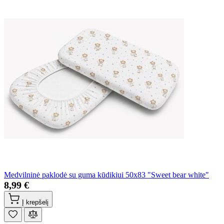
Medvilninė paklodė su guma kūdikiui 50x83 "Sweet bear white"
8,99 €
Į krepšelį