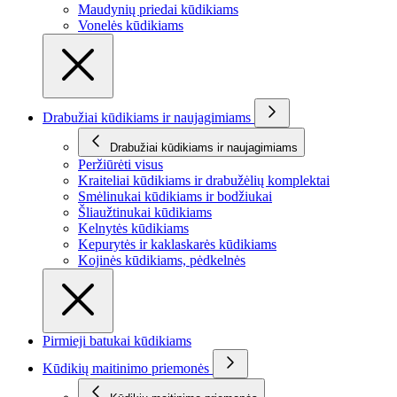
Maudynių priedai kūdikiams
Vonelės kūdikiams
Drabužiai kūdikiams ir naujagimiams
Drabužiai kūdikiams ir naujagimiams
Peržiūrėti visus
Kraiteliai kūdikiams ir drabužėlių komplektai
Smėlinukai kūdikiams ir bodžiukai
Šliaužtinukai kūdikiams
Kelnytės kūdikiams
Kepurytės ir kaklaskarės kūdikiams
Kojinės kūdikiams, pėdkelnės
Pirmieji batukai kūdikiams
Kūdikių maitinimo priemonės