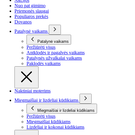
Akcijos
Nuo pat gimimo
Priemonės slaugai
Populiaros prekės
Dovanos
Patalynė vaikams
Patalynė vaikams
Peržiūrėti visus
Antklodės ir pagalvės vaikams
Patalynės užvalkalai vaikams
Paklodės vaikams
Naktiniai moterims
Miegmaišiai ir lizdeliai kūdikiams
Miegmaišiai ir lizdeliai kūdikiams
Peržiūrėti visus
Miegmaišiai kūdikiams
Lizdeliai ir kokonai kūdikiams