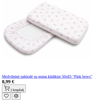
Medvilninė paklodė su guma kūdikiui 50x83 "Pink bows"
8,99 €
Į krepšelį