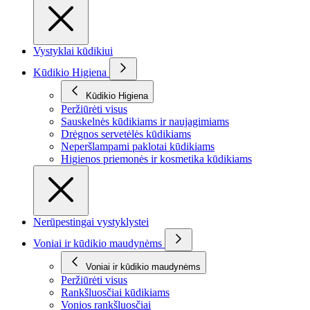
Vystyklai kūdikiui
Kūdikio Higiena
Kūdikio Higiena
Peržiūrėti visus
Sauskelnės kūdikiams ir naujagimiams
Drėgnos servetėlės kūdikiams
Neperšlampami paklotai kūdikiams
Higienos priemonės ir kosmetika kūdikiams
Nerūpestingai vystyklystei
Voniai ir kūdikio maudynėms
Voniai ir kūdikio maudynėms
Peržiūrėti visus
Rankšluosčiai kūdikiams
Vonios rankšluosčiai