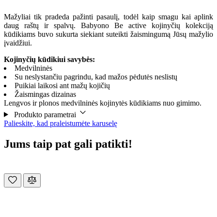
Mažyliai tik pradeda pažinti pasaulį, todėl kaip smagu kai aplink
daug raštų ir spalvų. Babyono Be active kojinyčių kolekciją
kūdikiams buvo sukurta siekiant suteikti žaismingumą Jūsų mažylio
įvaidžiui.
Kojinyčių kūdikiui savybės:
Medvilninės
Su neslystančiu pagrindu, kad mažos pėdutės neslistų
Puikiai laikosi ant mažų kojičių
Žaismingas dizainas
Lengvos ir plonos medvilninės kojinytės kūdikiams nuo gimimo.
Produkto parametrai
Palieskite, kad praleistumėte karuselę
Jums taip pat gali patikti!