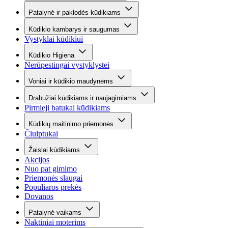
Patalynė ir paklodės kūdikiams
Kūdikio kambarys ir saugumas
Vystyklai kūdikiui
Kūdikio Higiena
Nerūpestingai vystyklystei
Voniai ir kūdikio maudynėms
Drabužiai kūdikiams ir naujagimiams
Pirmieji batukai kūdikiams
Kūdikių maitinimo priemonės
Čiulptukai
Žaislai kūdikiams
Akcijos
Nuo pat gimimo
Priemonės slaugai
Populiaros prekės
Dovanos
Patalynė vaikams
Naktiniai moterims