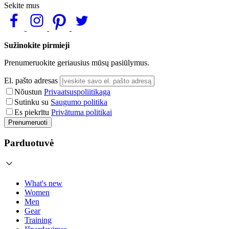
Sekite mus
Sužinokite pirmieji
Prenumeruokite geriausius mūsų pasiūlymus.
El. pašto adresas
Nõustun
Privaatsuspoliitikaga
Sutinku su
Saugumo politika
Es piekrītu
Privātuma politikai
Prenumeruoti
Parduotuvė
What's new
Women
Men
Gear
Training