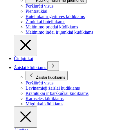
Kūdikių maitinimo priemonės
Peržiūrėti visus
Pientraukiai
Buteliukai ir gertuvės kūdikiams
Žindukai buteliukams
Maitinimo priedai kūdikiams
Maitinimo indai ir įrankiai kūdikiams
Čiulptukai
Žaislai kūdikiams
Žaislai kūdikiams
Peržiūrėti visus
Lavinamieji žaislai kūdikiams
Kramtukai ir barškučiai kūdikiams
Karuselės kūdikiams
Migdukai kūdikiams