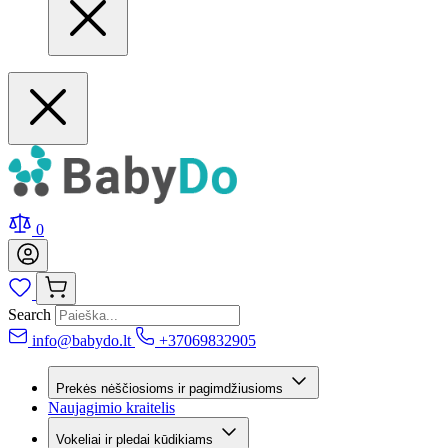
0
Search
info@babydo.lt
+37069832905
Prekės nėščiosioms ir pagimdžiusioms
Naujagimio kraitelis
Vokeliai ir pledai kūdikiams