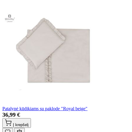
Patalynė kūdikiams su paklode "Royal beige"
36,99 €
Į krepšelį