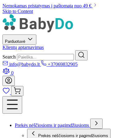
Nemokamas pristatymas į paštomatą nuo 49 €
Skip to Content
Parduotuvė
Klientų aptarnavimas
Search
info@babydo.lt
+37069832905
0
Prekės nėščiosioms ir pagimdžiusioms
Prekės nėščiosioms ir pagimdžiusioms