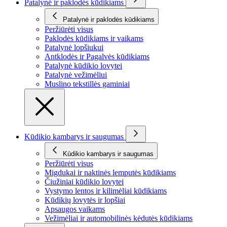
Patalynė ir paklodės kūdikiams
Patalynė ir paklodės kūdikiams
Peržiūrėti visus
Paklodės kūdikiams ir vaikams
Patalynė lopšiukui
Antklodės ir Pagalvės kūdikiams
Patalynė kūdikio lovytei
Patalynė vežimėliui
Muslino tekstillės gaminiai
Kūdikio kambarys ir saugumas
Kūdikio kambarys ir saugumas
Peržiūrėti visus
Migdukai ir naktinės lemputės kūdikiams
Čiužiniai kūdikio lovytei
Vystymo lentos ir kilimėliai kūdikiams
Kūdikių lovytės ir lopšiai
Apsaugos vaikams
Vežimėliai ir automobilinės kėdutės kūdikiams