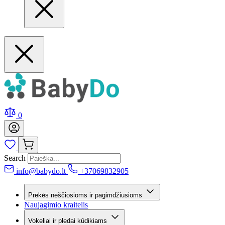
0
Search
info@babydo.lt
+37069832905
Prekės nėščiosioms ir pagimdžiusioms
Naujagimio kraitelis
Vokeliai ir pledai kūdikiams