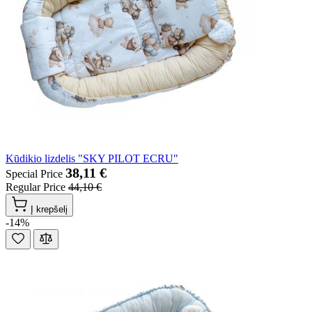
Kūdikio lizdelis "SKY PILOT ECRU"
38,11 €
Special Price
Regular Price
44,10 €
Į krepšelį
-14%