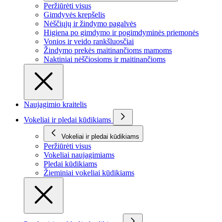
Peržiūrėti visus
Gimdyvės krepšelis
Nėščiųjų ir žindymo pagalvės
Higiena po gimdymo ir pogimdyminės priemonės
Vonios ir veido rankšluosčiai
Žindymo prekės maitinančioms mamoms
Naktiniai nėščiosioms ir maitinančioms
Naujagimio kraitelis
Vokeliai ir pledai kūdikiams
Vokeliai ir pledai kūdikiams
Peržiūrėti visus
Vokeliai naujagimiams
Pledai kūdikiams
Žieminiai vokeliai kūdikiams