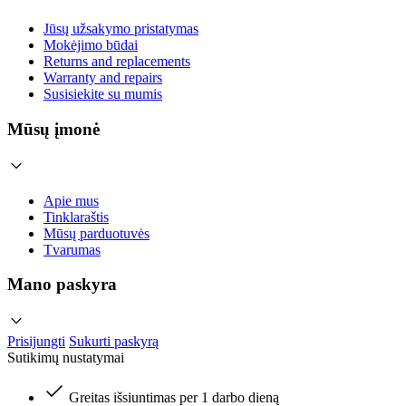
Jūsų užsakymo pristatymas
Mokėjimo būdai
Returns and replacements
Warranty and repairs
Susisiekite su mumis
Mūsų įmonė
Apie mus
Tinklaraštis
Mūsų parduotuvės
Tvarumas
Mano paskyra
Prisijungti
Sukurti paskyrą
Sutikimų nustatymai
Greitas išsiuntimas per 1 darbo dieną