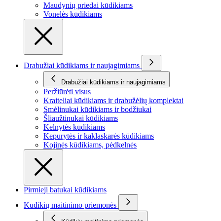
Maudynių priedai kūdikiams
Vonelės kūdikiams
Drabužiai kūdikiams ir naujagimiams
Drabužiai kūdikiams ir naujagimiams
Peržiūrėti visus
Kraiteliai kūdikiams ir drabužėlių komplektai
Smėlinukai kūdikiams ir bodžiukai
Šliaužtinukai kūdikiams
Kelnytės kūdikiams
Kepurytės ir kaklaskarės kūdikiams
Kojinės kūdikiams, pėdkelnės
Pirmieji batukai kūdikiams
Kūdikių maitinimo priemonės