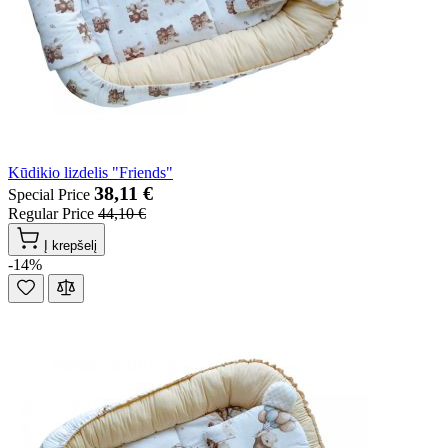
Kūdikio lizdelis "Friends"
38,11 €
Special Price
Regular Price
44,10 €
Į krepšelį
-14%