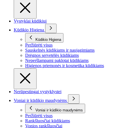
Vystyklai kūdikiui
Kūdikio Higiena
Kūdikio Higiena
Peržiūrėti visus
Sauskelnės kūdikiams ir naujagimiams
Drėgnos servetėlės kūdikiams
Neperšlampami paklotai kūdikiams
Higienos priemonės ir kosmetika kūdikiams
Nerūpestingai vystyklystei
Voniai ir kūdikio maudynėms
Voniai ir kūdikio maudynėms
Peržiūrėti visus
Rankšluosčiai kūdikiams
Vonios rankšluosčiai