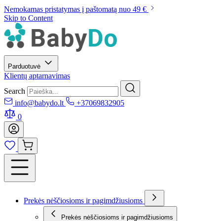
Nemokamas pristatymas į paštomatą nuo 49 €
Skip to Content
Parduotuvė
Klientų aptarnavimas
Search
info@babydo.lt
+37069832905
0
Prekės nėščiosioms ir pagimdžiusioms
Prekės nėščiosioms ir pagimdžiusioms