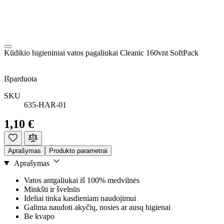
Kūdikio higieniniai vatos pagaliukai Cleanic 160vnt SoftPack
Išparduota
SKU
635-HAR-01
1,10 €
Aprašymas
Produkto parametrai
Aprašymas
Vatos antgaliukai iš 100% medvilnės
Minkšti ir švelnūs
Ideliai tinka kasdieniam naudojimui
Galima naudoti akyčių, nosies ar ausų higienai
Be kvapo