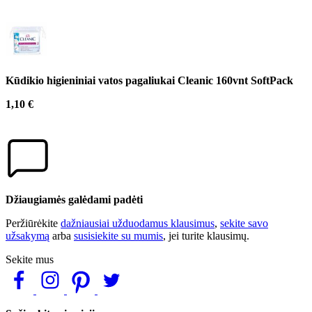
Kūdikio higieniniai vatos pagaliukai Cleanic 160vnt SoftPack
1,10 €
Džiaugiamės galėdami padėti
Peržiūrėkite
dažniausiai užduodamus klausimus
,
sekite savo
užsakymą
arba
susisiekite su mumis
, jei turite klausimų.
Sekite mus