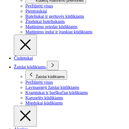
Kūdikių maitinimo priemonės
Peržiūrėti visus
Pientraukiai
Buteliukai ir gertuvės kūdikiams
Žindukai buteliukams
Maitinimo priedai kūdikiams
Maitinimo indai ir įrankiai kūdikiams
Čiulptukai
Žaislai kūdikiams
Žaislai kūdikiams
Peržiūrėti visus
Lavinamieji žaislai kūdikiams
Kramtukai ir barškučiai kūdikiams
Karuselės kūdikiams
Migdukai kūdikiams