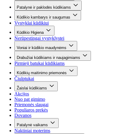
Patalynė ir paklodės kūdikiams
Kūdikio kambarys ir saugumas
Vystyklai kūdikiui
Kūdikio Higiena
Nerūpestingai vystyklystei
Voniai ir kūdikio maudynėms
Drabužiai kūdikiams ir naujagimiams
Pirmieji batukai kūdikiams
Kūdikių maitinimo priemonės
Čiulptukai
Žaislai kūdikiams
Akcijos
Nuo pat gimimo
Priemonės slaugai
Populiaros prekės
Dovanos
Patalynė vaikams
Naktiniai moterims