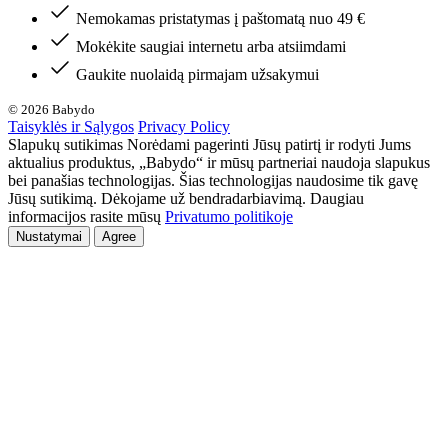
Nemokamas pristatymas į paštomatą nuo 49 €
Mokėkite saugiai internetu arba atsiimdami
Gaukite nuolaidą pirmajam užsakymui
© 2026 Babydo
Taisyklės ir Sąlygos
Privacy Policy
Slapukų sutikimas Norėdami pagerinti Jūsų patirtį ir rodyti Jums
aktualius produktus, „Babydo“ ir mūsų partneriai naudoja slapukus
bei panašias technologijas. Šias technologijas naudosime tik gavę
Jūsų sutikimą. Dėkojame už bendradarbiavimą. Daugiau
informacijos rasite mūsų
Privatumo politikoje
Nustatymai
Agree