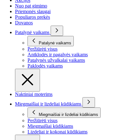
Akcijos
Nuo pat gimimo
Priemonės slaugai
Populiaros prekės
Dovanos
Patalynė vaikams
Patalynė vaikams
Peržiūrėti visus
Antklodės ir pagalvės vaikams
Patalynės užvalkalai vaikams
Paklodės vaikams
Naktiniai moterims
Miegmaišiai ir lizdeliai kūdikiams
Miegmaišiai ir lizdeliai kūdikiams
Peržiūrėti visus
Miegmaišiai kūdikiams
Lizdeliai ir kokonai kūdikiams