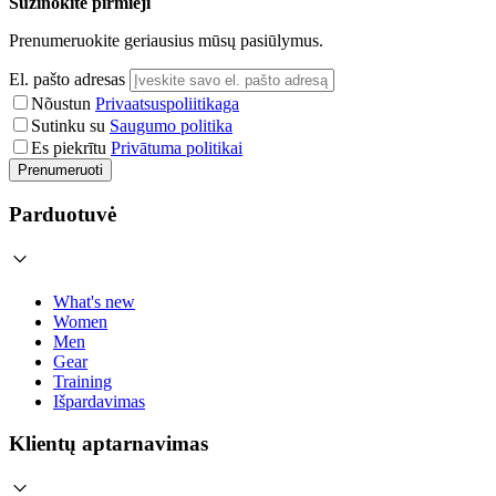
Sužinokite pirmieji
Prenumeruokite geriausius mūsų pasiūlymus.
El. pašto adresas
Nõustun
Privaatsuspoliitikaga
Sutinku su
Saugumo politika
Es piekrītu
Privātuma politikai
Prenumeruoti
Parduotuvė
What's new
Women
Men
Gear
Training
Išpardavimas
Klientų aptarnavimas