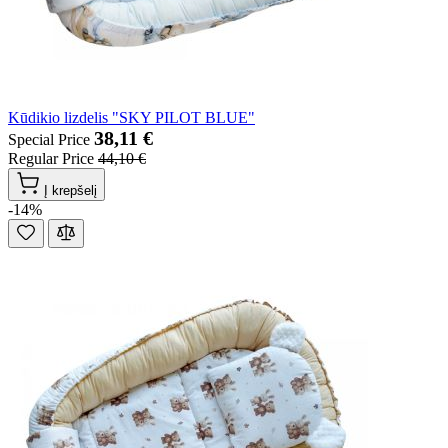
Kūdikio lizdelis "SKY PILOT BLUE"
38,11 €
Special Price
Regular Price
44,10 €
Į krepšelį
-14%