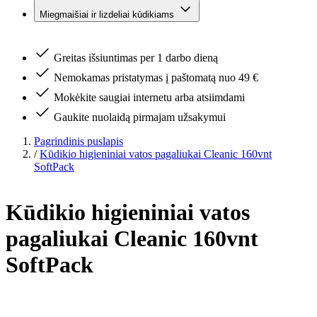
Miegmaišiai ir lizdeliai kūdikiams
Greitas išsiuntimas per 1 darbo dieną
Nemokamas pristatymas į paštomatą nuo 49 €
Mokėkite saugiai internetu arba atsiimdami
Gaukite nuolaidą pirmajam užsakymui
Pagrindinis puslapis
/
Kūdikio higieniniai vatos pagaliukai Cleanic 160vnt
SoftPack
Kūdikio higieniniai vatos
pagaliukai Cleanic 160vnt
SoftPack