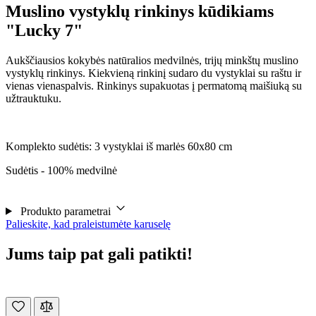
Muslino vystyklų rinkinys kūdikiams
"Lucky 7"
Aukščiausios kokybės natūralios medvilnės, trijų minkštų muslino
vystyklų rinkinys. Kiekvieną rinkinį sudaro du vystyklai su raštu ir
vienas vienaspalvis. Rinkinys supakuotas į permatomą maišiuką su
užtrauktuku.
Komplekto sudėtis: 3 vystyklai iš marlės 60x80 cm
Sudėtis - 100% medvilnė
Produkto parametrai
Palieskite, kad praleistumėte karuselę
Jums taip pat gali patikti!