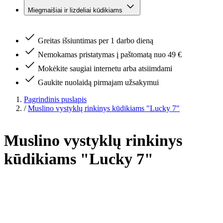
Miegmaišiai ir lizdeliai kūdikiams
Greitas išsiuntimas per 1 darbo dieną
Nemokamas pristatymas į paštomatą nuo 49 €
Mokėkite saugiai internetu arba atsiimdami
Gaukite nuolaidą pirmajam užsakymui
Pagrindinis puslapis
/
Muslino vystyklų rinkinys kūdikiams "Lucky 7"
Muslino vystyklų rinkinys
kūdikiams "Lucky 7"