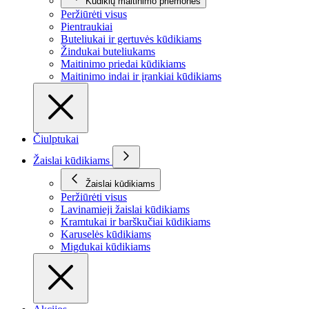
Kūdikių maitinimo priemonės
Peržiūrėti visus
Pientraukiai
Buteliukai ir gertuvės kūdikiams
Žindukai buteliukams
Maitinimo priedai kūdikiams
Maitinimo indai ir įrankiai kūdikiams
Čiulptukai
Žaislai kūdikiams
Žaislai kūdikiams
Peržiūrėti visus
Lavinamieji žaislai kūdikiams
Kramtukai ir barškučiai kūdikiams
Karuselės kūdikiams
Migdukai kūdikiams