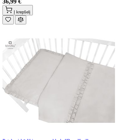
36,99 €
Į krepšelį