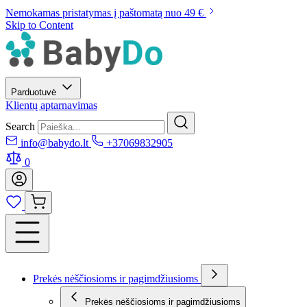
Nemokamas pristatymas į paštomatą nuo 49 €
Skip to Content
Parduotuvė
Klientų aptarnavimas
Search
info@babydo.lt
+37069832905
0
Prekės nėščiosioms ir pagimdžiusioms
Prekės nėščiosioms ir pagimdžiusioms