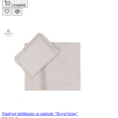
Į krepšelį
Patalynė kūdikiams su paklode "Royal beige"