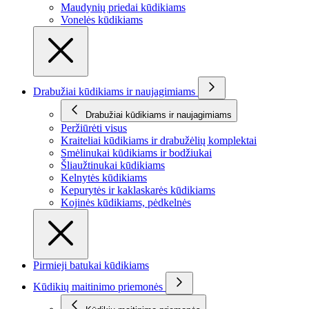
Maudynių priedai kūdikiams
Vonelės kūdikiams
Drabužiai kūdikiams ir naujagimiams
Drabužiai kūdikiams ir naujagimiams
Peržiūrėti visus
Kraiteliai kūdikiams ir drabužėlių komplektai
Smėlinukai kūdikiams ir bodžiukai
Šliaužtinukai kūdikiams
Kelnytės kūdikiams
Kepurytės ir kaklaskarės kūdikiams
Kojinės kūdikiams, pėdkelnės
Pirmieji batukai kūdikiams
Kūdikių maitinimo priemonės