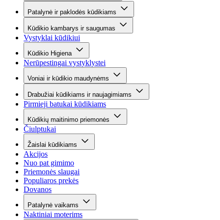
Patalynė ir paklodės kūdikiams
Kūdikio kambarys ir saugumas
Vystyklai kūdikiui
Kūdikio Higiena
Nerūpestingai vystyklystei
Voniai ir kūdikio maudynėms
Drabužiai kūdikiams ir naujagimiams
Pirmieji batukai kūdikiams
Kūdikių maitinimo priemonės
Čiulptukai
Žaislai kūdikiams
Akcijos
Nuo pat gimimo
Priemonės slaugai
Populiaros prekės
Dovanos
Patalynė vaikams
Naktiniai moterims