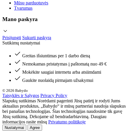
Mūsų parduotuvės
Tvarumas
Mano paskyra
Prisijungti
Sukurti paskyrą
Sutikimų nustatymai
Greitas išsiuntimas per 1 darbo dieną
Nemokamas pristatymas į paštomatą nuo 49 €
Mokėkite saugiai internetu arba atsiimdami
Gaukite nuolaidą pirmajam užsakymui
© 2026 Babydo
Taisyklės ir Sąlygos
Privacy Policy
Slapukų sutikimas Norėdami pagerinti Jūsų patirtį ir rodyti Jums
aktualius produktus, „Babydo“ ir mūsų partneriai naudoja slapukus
bei panašias technologijas. Šias technologijas naudosime tik gavę
Jūsų sutikimą. Dėkojame už bendradarbiavimą. Daugiau
informacijos rasite mūsų
Privatumo politikoje
Nustatymai
Agree