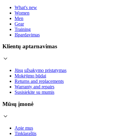
What's new
Women
Men
Gear
Training
Išpardavimas
Klientų aptarnavimas
Jūsų užsakymo pristatymas
Mokėjimo būdai
Returns and replacements
Warranty and repairs
Susisiekite su mumis
Mūsų įmonė
Apie mus
Tinklaraštis