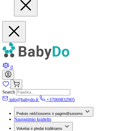
0
Search
info@babydo.lt
+37069832905
Prekės nėščiosioms ir pagimdžiusioms
Naujagimio kraitelis
Vokeliai ir pledai kūdikiams