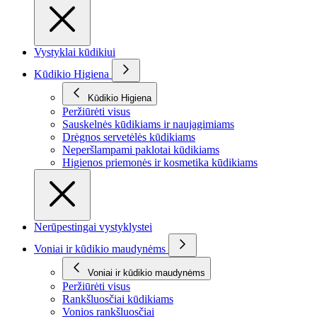
Vystyklai kūdikiui
Kūdikio Higiena
Kūdikio Higiena
Peržiūrėti visus
Sauskelnės kūdikiams ir naujagimiams
Drėgnos servetėlės kūdikiams
Neperšlampami paklotai kūdikiams
Higienos priemonės ir kosmetika kūdikiams
Nerūpestingai vystyklystei
Voniai ir kūdikio maudynėms
Voniai ir kūdikio maudynėms
Peržiūrėti visus
Rankšluosčiai kūdikiams
Vonios rankšluosčiai