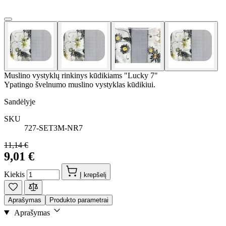
Muslino vystyklų rinkinys kūdikiams "Lucky 7"
Ypatingo švelnumo muslino vystyklas kūdikiui.
Sandėlyje
SKU
727-SET3M-NR7
11,14 €
9,01 €
Kiekis
Į krepšelį
Aprašymas
Produkto parametrai
Aprašymas