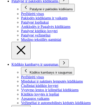
Patalynė ir paklodės kūdikiams
Patalynė ir paklodės kūdikiams
Peržiūrėti visus
Paklodės kūdikiams ir vaikams
Patalynė lopšiukui
Antklodės ir Pagalvės kūdikiams
Patalynė kūdikio lovytei
Patalynė vežimėliui
Muslino tekstillės gaminiai
Kūdikio kambarys ir saugumas
Kūdikio kambarys ir saugumas
Peržiūrėti visus
Migdukai ir naktinės lemputės kūdikiams
Čiužiniai kūdikio lovytei
Vystymo lentos ir kilimėliai kūdikiams
Kūdikių lovytės ir lopšiai
Apsaugos vaikams
Vežimėliai ir automobilinės kėdutės kūdikiams