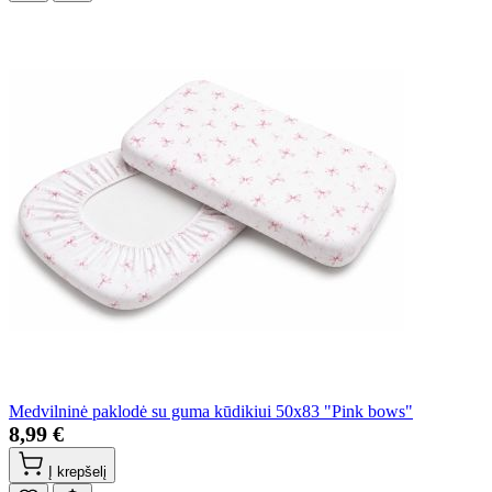
Medvilninė paklodė su guma kūdikiui 50x83 "Pink bows"
8,99 €
Į krepšelį