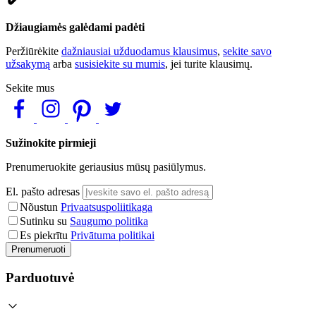
Džiaugiamės galėdami padėti
Peržiūrėkite
dažniausiai užduodamus klausimus
,
sekite savo
užsakymą
arba
susisiekite su mumis
, jei turite klausimų.
Sekite mus
Sužinokite pirmieji
Prenumeruokite geriausius mūsų pasiūlymus.
El. pašto adresas
Nõustun
Privaatsuspoliitikaga
Sutinku su
Saugumo politika
Es piekrītu
Privātuma politikai
Prenumeruoti
Parduotuvė