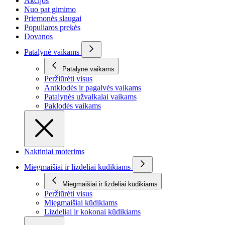
Akcijos
Nuo pat gimimo
Priemonės slaugai
Populiaros prekės
Dovanos
Patalynė vaikams
Patalynė vaikams
Peržiūrėti visus
Antklodės ir pagalvės vaikams
Patalynės užvalkalai vaikams
Paklodės vaikams
Naktiniai moterims
Miegmaišiai ir lizdeliai kūdikiams
Miegmaišiai ir lizdeliai kūdikiams
Peržiūrėti visus
Miegmaišiai kūdikiams
Lizdeliai ir kokonai kūdikiams