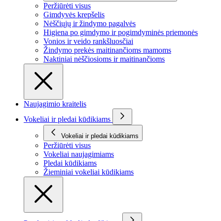
Peržiūrėti visus
Gimdyvės krepšelis
Nėščiųjų ir žindymo pagalvės
Higiena po gimdymo ir pogimdyminės priemonės
Vonios ir veido rankšluosčiai
Žindymo prekės maitinančioms mamoms
Naktiniai nėščiosioms ir maitinančioms
Naujagimio kraitelis
Vokeliai ir pledai kūdikiams
Vokeliai ir pledai kūdikiams
Peržiūrėti visus
Vokeliai naujagimiams
Pledai kūdikiams
Žieminiai vokeliai kūdikiams