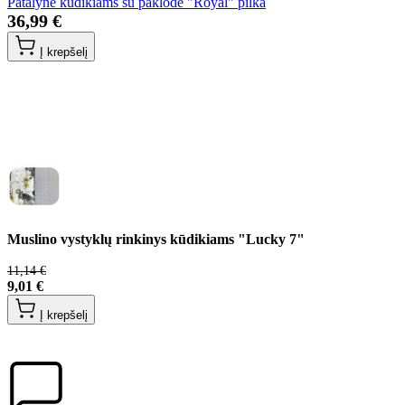
Patalynė kūdikiams su paklode "Royal" pilka
36,99 €
Į krepšelį
Muslino vystyklų rinkinys kūdikiams "Lucky 7"
11,14 €
9,01 €
Į krepšelį