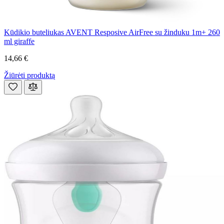
Kūdikio buteliukas AVENT Resposive AirFree su žinduku 1m+ 260
ml giraffe
14,66 €
Žiūrėti produktą