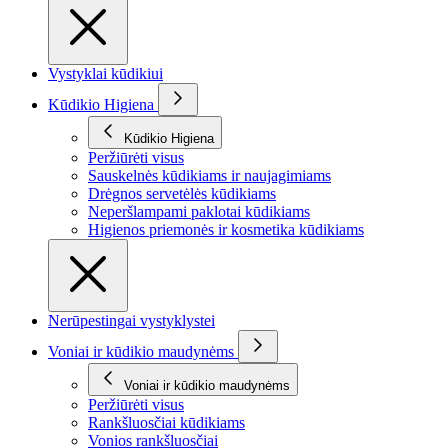
Vystyklai kūdikiui
Kūdikio Higiena
Kūdikio Higiena
Peržiūrėti visus
Sauskelnės kūdikiams ir naujagimiams
Drėgnos servetėlės kūdikiams
Neperšlampami paklotai kūdikiams
Higienos priemonės ir kosmetika kūdikiams
Nerūpestingai vystyklystei
Voniai ir kūdikio maudynėms
Voniai ir kūdikio maudynėms
Peržiūrėti visus
Rankšluosčiai kūdikiams
Vonios rankšluosčiai