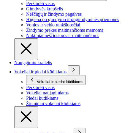
Peržiūrėti visus
Gimdyvės krepšelis
Nėščiųjų ir žindymo pagalvės
Higiena po gimdymo ir pogimdyminės priemonės
Vonios ir veido rankšluosčiai
Žindymo prekės maitinančioms mamoms
Naktiniai nėščiosioms ir maitinančioms
Naujagimio kraitelis
Vokeliai ir pledai kūdikiams
Vokeliai ir pledai kūdikiams
Peržiūrėti visus
Vokeliai naujagimiams
Pledai kūdikiams
Žieminiai vokeliai kūdikiams