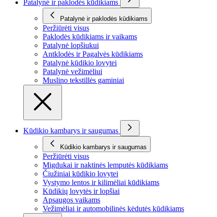
Patalynė ir paklodės kūdikiams
Patalynė ir paklodės kūdikiams
Peržiūrėti visus
Paklodės kūdikiams ir vaikams
Patalynė lopšiukui
Antklodės ir Pagalvės kūdikiams
Patalynė kūdikio lovytei
Patalynė vežimėliui
Muslino tekstillės gaminiai
Kūdikio kambarys ir saugumas
Kūdikio kambarys ir saugumas
Peržiūrėti visus
Migdukai ir naktinės lemputės kūdikiams
Čiužiniai kūdikio lovytei
Vystymo lentos ir kilimėliai kūdikiams
Kūdikių lovytės ir lopšiai
Apsaugos vaikams
Vežimėliai ir automobilinės kėdutės kūdikiams