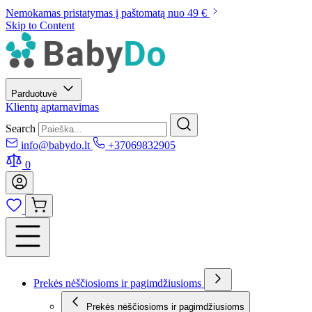
Nemokamas pristatymas į paštomatą nuo 49 €
Skip to Content
Parduotuvė
Klientų aptarnavimas
Search
info@babydo.lt
+37069832905
0
Prekės nėščiosioms ir pagimdžiusioms
Prekės nėščiosioms ir pagimdžiusioms