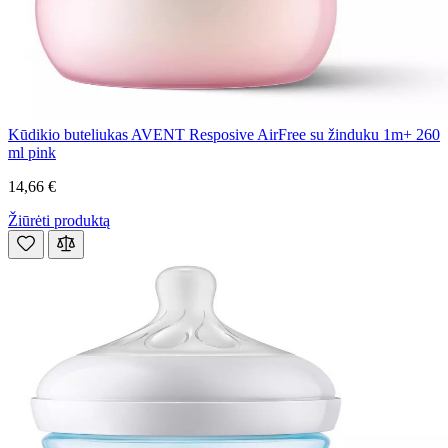
Kūdikio buteliukas AVENT Resposive AirFree su žinduku 1m+ 260
ml pink
14,66 €
Žiūrėti produktą