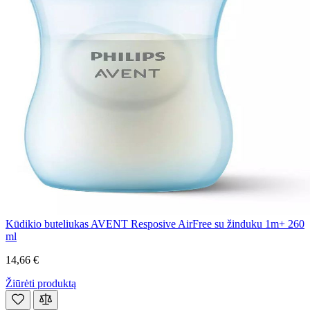
Kūdikio buteliukas AVENT Resposive AirFree su žinduku 1m+ 260
ml
14,66 €
Žiūrėti produktą