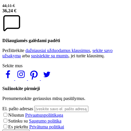
44,11 €
36,24 €
Džiaugiamės galėdami padėti
Peržiūrėkite
dažniausiai užduodamus klausimus
,
sekite savo
užsakymą
arba
susisiekite su mumis
, jei turite klausimų.
Sekite mus
Sužinokite pirmieji
Prenumeruokite geriausius mūsų pasiūlymus.
El. pašto adresas
Nõustun
Privaatsuspoliitikaga
Sutinku su
Saugumo politika
Es piekrītu
Privātuma politikai