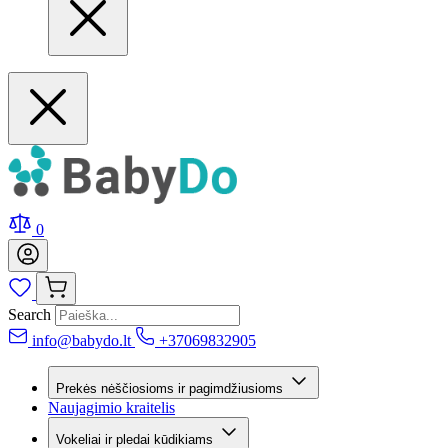
0
Search
info@babydo.lt
+37069832905
Prekės nėščiosioms ir pagimdžiusioms
Naujagimio kraitelis
Vokeliai ir pledai kūdikiams