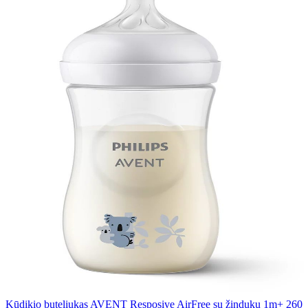
Kūdikio buteliukas AVENT Resposive AirFree su žinduku 1m+ 260