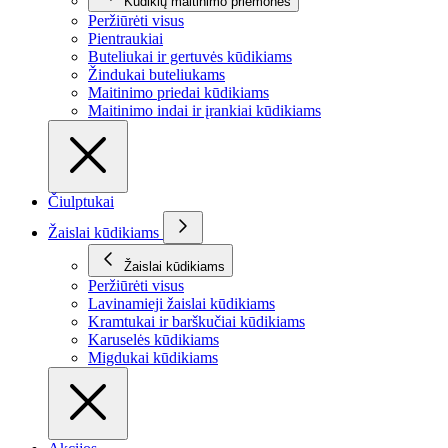
Kūdikių maitinimo priemonės
Peržiūrėti visus
Pientraukiai
Buteliukai ir gertuvės kūdikiams
Žindukai buteliukams
Maitinimo priedai kūdikiams
Maitinimo indai ir įrankiai kūdikiams
Čiulptukai
Žaislai kūdikiams
Žaislai kūdikiams
Peržiūrėti visus
Lavinamieji žaislai kūdikiams
Kramtukai ir barškučiai kūdikiams
Karuselės kūdikiams
Migdukai kūdikiams