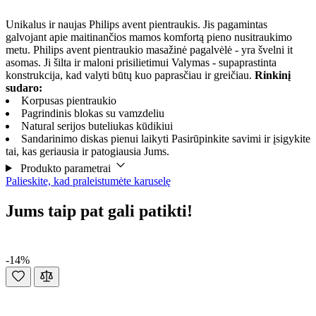
Unikalus ir naujas Philips avent pientraukis. Jis pagamintas
galvojant apie maitinančios mamos komfortą pieno nusitraukimo
metu. Philips avent pientraukio masažinė pagalvėlė - yra švelni it
asomas. Ji šilta ir maloni prisilietimui Valymas - supaprastinta
konstrukcija, kad valyti būtų kuo paprasčiau ir greičiau.
Rinkinį
sudaro:
Korpusas pientraukio
Pagrindinis blokas su vamzdeliu
Natural serijos buteliukas kūdikiui
Sandarinimo diskas pienui laikyti Pasirūpinkite savimi ir įsigykite
tai, kas geriausia ir patogiausia Jums.
Produkto parametrai
Palieskite, kad praleistumėte karuselę
Jums taip pat gali patikti!
-14%