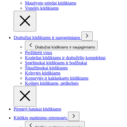
Maudynių priedai kūdikiams
Vonelės kūdikiams
Drabužiai kūdikiams ir naujagimiams
Drabužiai kūdikiams ir naujagimiams
Peržiūrėti visus
Kraiteliai kūdikiams ir drabužėlių komplektai
Smėlinukai kūdikiams ir bodžiukai
Šliaužtinukai kūdikiams
Kelnytės kūdikiams
Kepurytės ir kaklaskarės kūdikiams
Kojinės kūdikiams, pėdkelnės
Pirmieji batukai kūdikiams
Kūdikių maitinimo priemonės