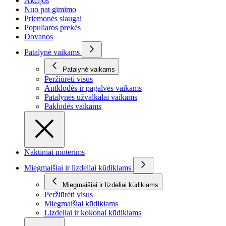
Akcijos
Nuo pat gimimo
Priemonės slaugai
Populiaros prekės
Dovanos
Patalynė vaikams
Patalynė vaikams
Peržiūrėti visus
Antklodės ir pagalvės vaikams
Patalynės užvalkalai vaikams
Paklodės vaikams
Naktiniai moterims
Miegmaišiai ir lizdeliai kūdikiams
Miegmaišiai ir lizdeliai kūdikiams
Peržiūrėti visus
Miegmaišiai kūdikiams
Lizdeliai ir kokonai kūdikiams