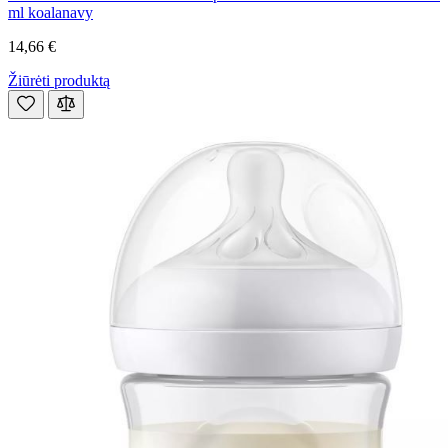
ml koalanavy
14,66 €
Žiūrėti produktą