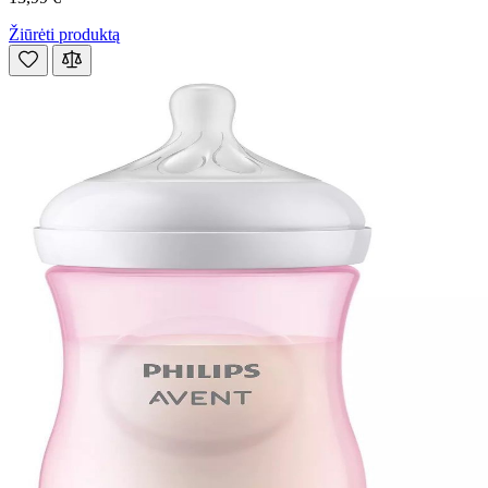
Žiūrėti produktą