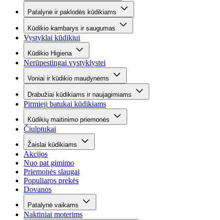
Patalynė ir paklodės kūdikiams
Kūdikio kambarys ir saugumas
Vystyklai kūdikiui
Kūdikio Higiena
Nerūpestingai vystyklystei
Voniai ir kūdikio maudynėms
Drabužiai kūdikiams ir naujagimiams
Pirmieji batukai kūdikiams
Kūdikių maitinimo priemonės
Čiulptukai
Žaislai kūdikiams
Akcijos
Nuo pat gimimo
Priemonės slaugai
Populiaros prekės
Dovanos
Patalynė vaikams
Naktiniai moterims