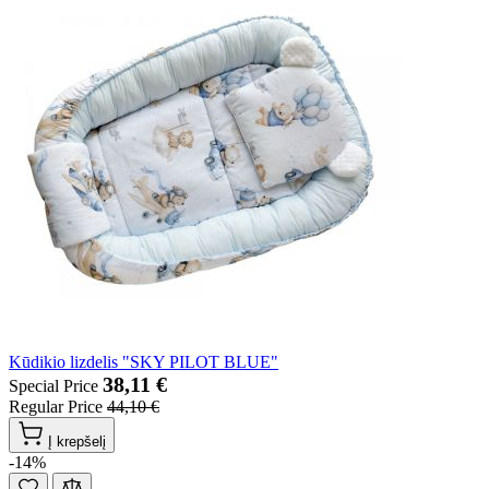
Kūdikio lizdelis "SKY PILOT BLUE"
38,11 €
Special Price
Regular Price
44,10 €
Į krepšelį
-14%