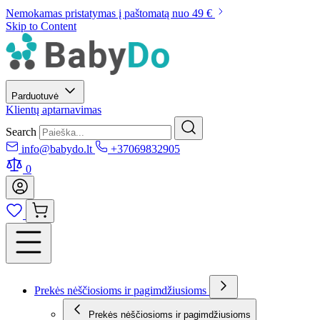
Nemokamas pristatymas į paštomatą nuo 49 €
Skip to Content
Parduotuvė
Klientų aptarnavimas
Search
info@babydo.lt
+37069832905
0
Prekės nėščiosioms ir pagimdžiusioms
Prekės nėščiosioms ir pagimdžiusioms