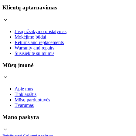
Klientų aptarnavimas
Jūsų užsakymo pristatymas
Mokėjimo būdai
Returns and replacements
Warranty and repairs
Susisiekite su mumis
Mūsų įmonė
Apie mus
Tinklaraštis
Mūsų parduotuvės
Tvarumas
Mano paskyra