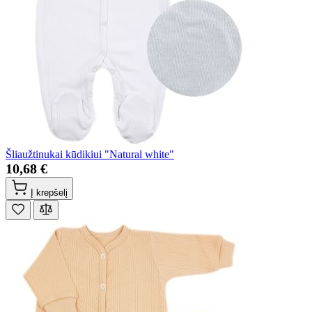
Šliaužtinukai kūdikiui "Natural white"
10,68 €
Į krepšelį