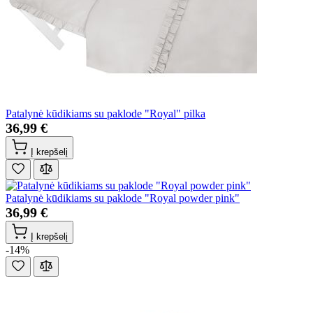
Patalynė kūdikiams su paklode "Royal" pilka
36,99 €
Į krepšelį
Patalynė kūdikiams su paklode "Royal powder pink"
36,99 €
Į krepšelį
-14%