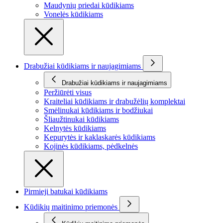
Maudynių priedai kūdikiams
Vonelės kūdikiams
Drabužiai kūdikiams ir naujagimiams
Drabužiai kūdikiams ir naujagimiams
Peržiūrėti visus
Kraiteliai kūdikiams ir drabužėlių komplektai
Smėlinukai kūdikiams ir bodžiukai
Šliaužtinukai kūdikiams
Kelnytės kūdikiams
Kepurytės ir kaklaskarės kūdikiams
Kojinės kūdikiams, pėdkelnės
Pirmieji batukai kūdikiams
Kūdikių maitinimo priemonės