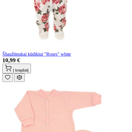
Šliaužtinukai kūdikiui "Roses" white
10,99 €
Į krepšelį