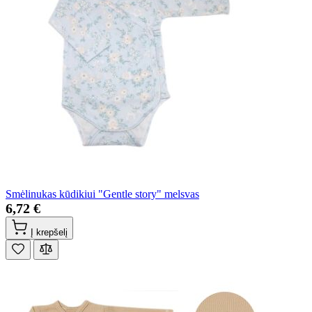
Smėlinukas kūdikiui "Gentle story" melsvas
6,72 €
Į krepšelį