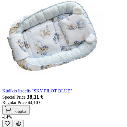
Kūdikio lizdelis "SKY PILOT BLUE"
38,11 €
Special Price
Regular Price
44,10 €
Į krepšelį
-14%