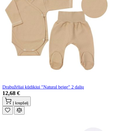
Drabužėliai kūdikiui "Natural beige" 2 dalių
12,68 €
Į krepšelį