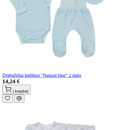
Drabužėliai kūdikiui "Natural blue" 2 dalių
14,24 €
Į krepšelį