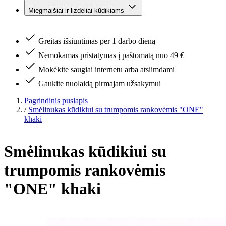
Miegmaišiai ir lizdeliai kūdikiams
Greitas išsiuntimas per 1 darbo dieną
Nemokamas pristatymas į paštomatą nuo 49 €
Mokėkite saugiai internetu arba atsiimdami
Gaukite nuolaidą pirmajam užsakymui
Pagrindinis puslapis
/
Smėlinukas kūdikiui su trumpomis rankovėmis "ONE"
khaki
Smėlinukas kūdikiui su
trumpomis rankovėmis
"ONE" khaki