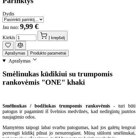
Parinktys
Dydis
9,99 €
Jau nuo:
Kiekis
Į krepšelį
Aprašymas
Produkto parametrai
Aprašymas
Smėlinukas kūdikiui su trumpomis
rankovėmis "ONE" khaki
Smėlinukas / bodžiukas trumpomis rankovėmis
- turi būti
patogus ir pagaminti iš švelnios medvilnės, kad nedirgintų jautrios
naujagimio odos.
Mamytėms taipogi labai svarbu patogumas, kad jos galėtų lengvai
perrengti kūdikį pilnai jo nenurengiant. Mūsų siūlomi smėlinukai,