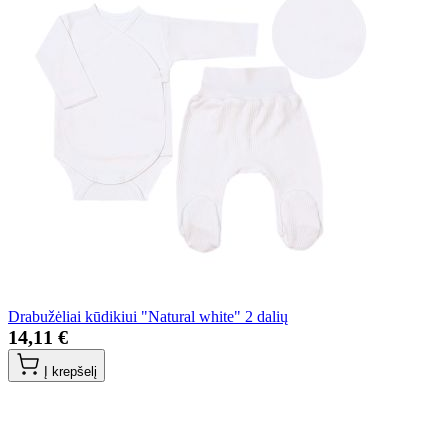
Drabužėliai kūdikiui "Natural white" 2 dalių
14,11 €
Į krepšelį