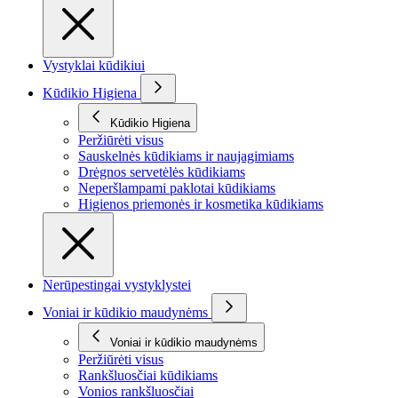
Vystyklai kūdikiui
Kūdikio Higiena
Kūdikio Higiena
Peržiūrėti visus
Sauskelnės kūdikiams ir naujagimiams
Drėgnos servetėlės kūdikiams
Neperšlampami paklotai kūdikiams
Higienos priemonės ir kosmetika kūdikiams
Nerūpestingai vystyklystei
Voniai ir kūdikio maudynėms
Voniai ir kūdikio maudynėms
Peržiūrėti visus
Rankšluosčiai kūdikiams
Vonios rankšluosčiai