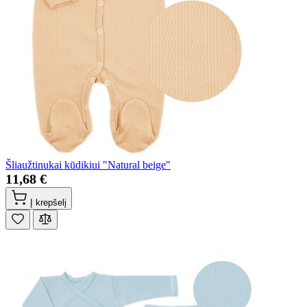
Šliaužtinukai kūdikiui "Natural beige"
11,68 €
Į krepšelį