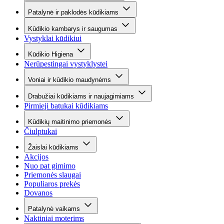
Patalynė ir paklodės kūdikiams
Kūdikio kambarys ir saugumas
Vystyklai kūdikiui
Kūdikio Higiena
Nerūpestingai vystyklystei
Voniai ir kūdikio maudynėms
Drabužiai kūdikiams ir naujagimiams
Pirmieji batukai kūdikiams
Kūdikių maitinimo priemonės
Čiulptukai
Žaislai kūdikiams
Akcijos
Nuo pat gimimo
Priemonės slaugai
Populiaros prekės
Dovanos
Patalynė vaikams
Naktiniai moterims