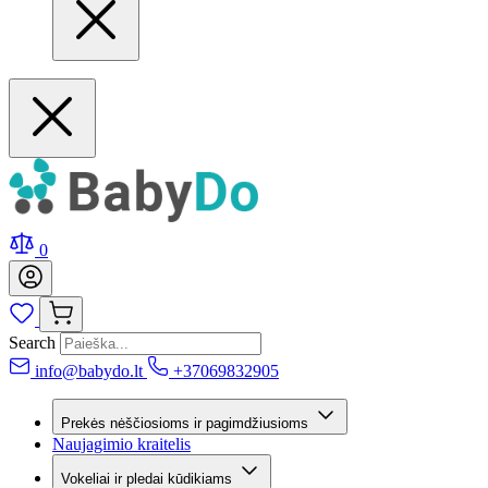
0
Search
info@babydo.lt
+37069832905
Prekės nėščiosioms ir pagimdžiusioms
Naujagimio kraitelis
Vokeliai ir pledai kūdikiams