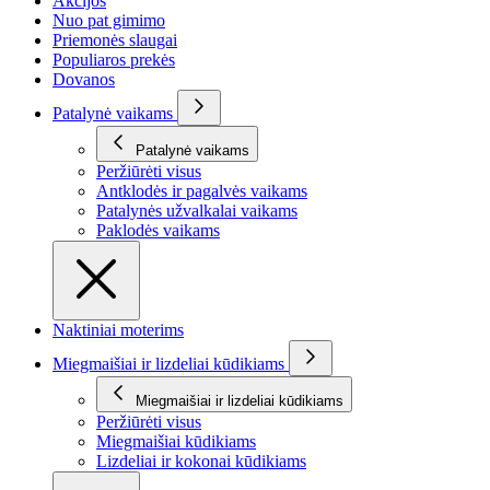
Akcijos
Nuo pat gimimo
Priemonės slaugai
Populiaros prekės
Dovanos
Patalynė vaikams
Patalynė vaikams
Peržiūrėti visus
Antklodės ir pagalvės vaikams
Patalynės užvalkalai vaikams
Paklodės vaikams
Naktiniai moterims
Miegmaišiai ir lizdeliai kūdikiams
Miegmaišiai ir lizdeliai kūdikiams
Peržiūrėti visus
Miegmaišiai kūdikiams
Lizdeliai ir kokonai kūdikiams