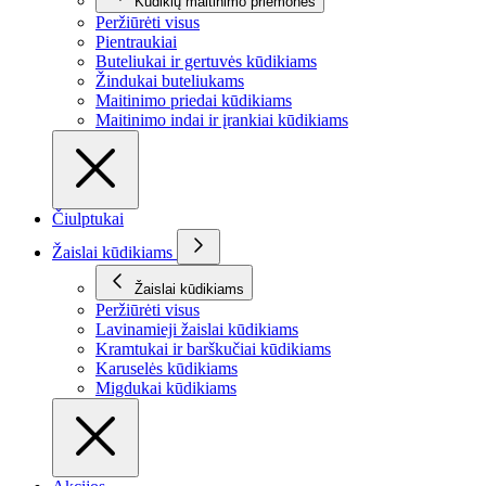
Kūdikių maitinimo priemonės
Peržiūrėti visus
Pientraukiai
Buteliukai ir gertuvės kūdikiams
Žindukai buteliukams
Maitinimo priedai kūdikiams
Maitinimo indai ir įrankiai kūdikiams
Čiulptukai
Žaislai kūdikiams
Žaislai kūdikiams
Peržiūrėti visus
Lavinamieji žaislai kūdikiams
Kramtukai ir barškučiai kūdikiams
Karuselės kūdikiams
Migdukai kūdikiams