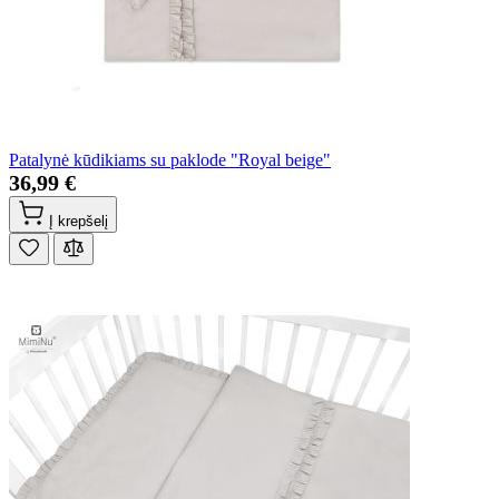
Patalynė kūdikiams su paklode "Royal beige"
36,99 €
Į krepšelį