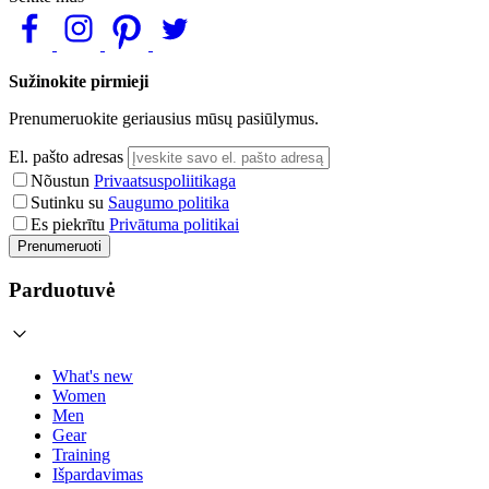
Sužinokite pirmieji
Prenumeruokite geriausius mūsų pasiūlymus.
El. pašto adresas
Nõustun
Privaatsuspoliitikaga
Sutinku su
Saugumo politika
Es piekrītu
Privātuma politikai
Prenumeruoti
Parduotuvė
What's new
Women
Men
Gear
Training
Išpardavimas