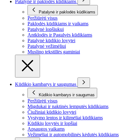
Patalynė ir paklodės kūdikiams
Patalynė ir paklodės kūdikiams
Peržiūrėti visus
Paklodės kūdikiams ir vaikams
Patalynė lopšiukui
Antklodės ir Pagalvės kūdikiams
Patalynė kūdikio lovytei
Patalynė vežimėliui
Muslino tekstillės gaminiai
Kūdikio kambarys ir saugumas
Kūdikio kambarys ir saugumas
Peržiūrėti visus
Migdukai ir naktinės lemputės kūdikiams
Čiužiniai kūdikio lovytei
Vystymo lentos ir kilimėliai kūdikiams
Kūdikių lovytės ir lopšiai
Apsaugos vaikams
Vežimėliai ir automobilinės kėdutės kūdikiams