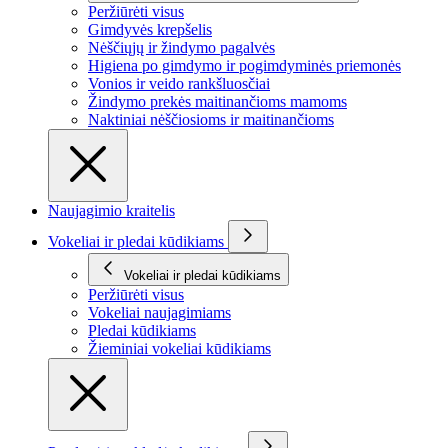
Peržiūrėti visus
Gimdyvės krepšelis
Nėščiųjų ir žindymo pagalvės
Higiena po gimdymo ir pogimdyminės priemonės
Vonios ir veido rankšluosčiai
Žindymo prekės maitinančioms mamoms
Naktiniai nėščiosioms ir maitinančioms
Naujagimio kraitelis
Vokeliai ir pledai kūdikiams
Vokeliai ir pledai kūdikiams
Peržiūrėti visus
Vokeliai naujagimiams
Pledai kūdikiams
Žieminiai vokeliai kūdikiams