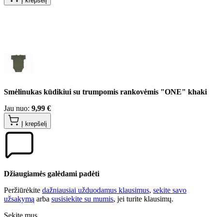
Į krepšelį
Smėlinukas kūdikiui su trumpomis rankovėmis "ONE" khaki
Jau nuo:
9,99 €
Į krepšelį
Džiaugiamės galėdami padėti
Peržiūrėkite
dažniausiai užduodamus klausimus
,
sekite savo
užsakymą
arba
susisiekite su mumis
, jei turite klausimų.
Sekite mus