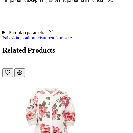
turi patogius užsegimus, todėl bus patogu keisti sauskelnės.
Produkto parametrai
Palieskite, kad praleistumėte karuselę
Related Products