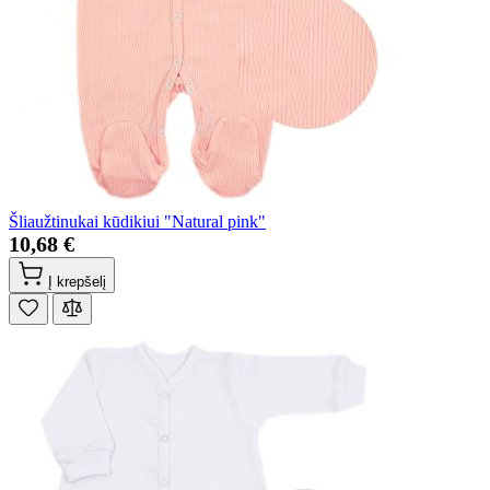
Šliaužtinukai kūdikiui "Natural pink"
10,68 €
Į krepšelį