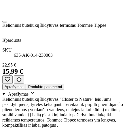
Kelioninis buteliukų šildytuvas-termosas Tommee Tippee
Išparduota
SKU
635-AK-014-230003
22,95 €
15,99 €
Aprašymas
Produkto parametrai
Aprašymas
Kelioninis buteliukų šildytuvas “Closer to Nature” leis Jums
pašildyti pieną, tyreles keliaujant. Tereikia tik pripilti į nerūdijančio
plieno termosą verdančio vandens, o atėjus laikui kūdikį maitinti,
supilti vandenį į baltą plastikinį inda ir pašildyti buteliuką iki
reikiamos temperatūros. Tommee Tippee termosas yra lengvas,
kompaktiškas ir labai patogus .