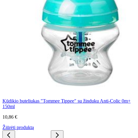
Kūdikio buteliukas "Tommee Tippee" su žinduku Anti-Colic 0m+
150ml
10,86 €
Žiūrėti produktą