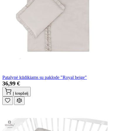
Patalynė kūdikiams su paklode "Royal beige"
36,99 €
Į krepšelį