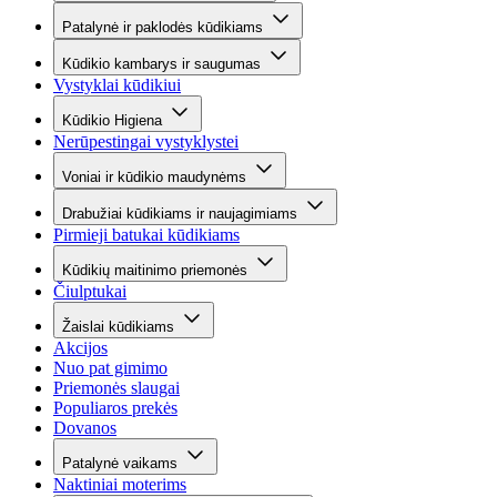
Patalynė ir paklodės kūdikiams
Kūdikio kambarys ir saugumas
Vystyklai kūdikiui
Kūdikio Higiena
Nerūpestingai vystyklystei
Voniai ir kūdikio maudynėms
Drabužiai kūdikiams ir naujagimiams
Pirmieji batukai kūdikiams
Kūdikių maitinimo priemonės
Čiulptukai
Žaislai kūdikiams
Akcijos
Nuo pat gimimo
Priemonės slaugai
Populiaros prekės
Dovanos
Patalynė vaikams
Naktiniai moterims