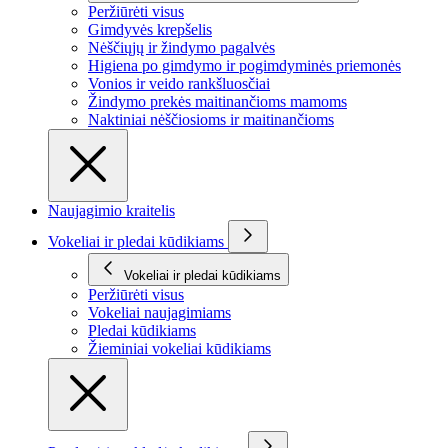
Peržiūrėti visus
Gimdyvės krepšelis
Nėščiųjų ir žindymo pagalvės
Higiena po gimdymo ir pogimdyminės priemonės
Vonios ir veido rankšluosčiai
Žindymo prekės maitinančioms mamoms
Naktiniai nėščiosioms ir maitinančioms
Naujagimio kraitelis
Vokeliai ir pledai kūdikiams
Vokeliai ir pledai kūdikiams
Peržiūrėti visus
Vokeliai naujagimiams
Pledai kūdikiams
Žieminiai vokeliai kūdikiams