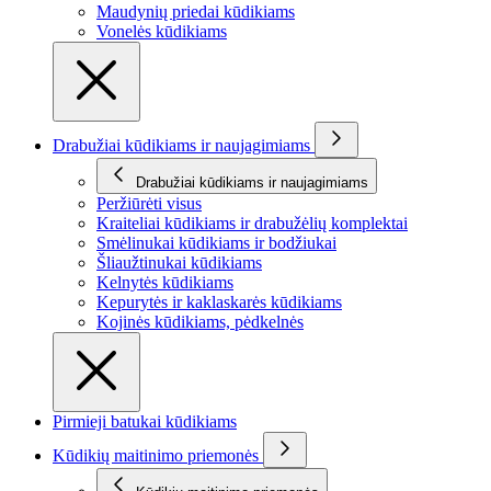
Maudynių priedai kūdikiams
Vonelės kūdikiams
Drabužiai kūdikiams ir naujagimiams
Drabužiai kūdikiams ir naujagimiams
Peržiūrėti visus
Kraiteliai kūdikiams ir drabužėlių komplektai
Smėlinukai kūdikiams ir bodžiukai
Šliaužtinukai kūdikiams
Kelnytės kūdikiams
Kepurytės ir kaklaskarės kūdikiams
Kojinės kūdikiams, pėdkelnės
Pirmieji batukai kūdikiams
Kūdikių maitinimo priemonės