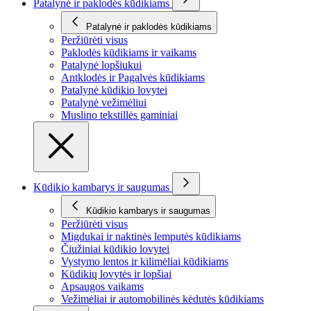
Patalynė ir paklodės kūdikiams
Patalynė ir paklodės kūdikiams
Peržiūrėti visus
Paklodės kūdikiams ir vaikams
Patalynė lopšiukui
Antklodės ir Pagalvės kūdikiams
Patalynė kūdikio lovytei
Patalynė vežimėliui
Muslino tekstillės gaminiai
Kūdikio kambarys ir saugumas
Kūdikio kambarys ir saugumas
Peržiūrėti visus
Migdukai ir naktinės lemputės kūdikiams
Čiužiniai kūdikio lovytei
Vystymo lentos ir kilimėliai kūdikiams
Kūdikių lovytės ir lopšiai
Apsaugos vaikams
Vežimėliai ir automobilinės kėdutės kūdikiams