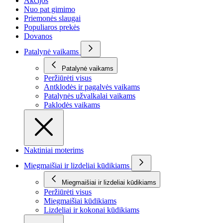
Akcijos
Nuo pat gimimo
Priemonės slaugai
Populiaros prekės
Dovanos
Patalynė vaikams
Patalynė vaikams
Peržiūrėti visus
Antklodės ir pagalvės vaikams
Patalynės užvalkalai vaikams
Paklodės vaikams
Naktiniai moterims
Miegmaišiai ir lizdeliai kūdikiams
Miegmaišiai ir lizdeliai kūdikiams
Peržiūrėti visus
Miegmaišiai kūdikiams
Lizdeliai ir kokonai kūdikiams