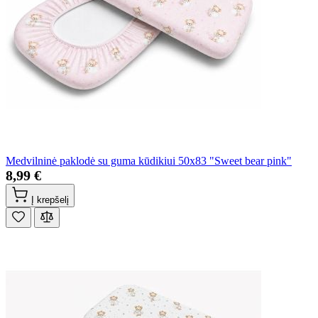
Medvilninė paklodė su guma kūdikiui 50x83 "Sweet bear pink"
8,99 €
Į krepšelį