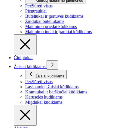
Kūdikių maitinimo priemonės
Peržiūrėti visus
Pientraukiai
Buteliukai ir gertuvės kūdikiams
Žindukai buteliukams
Maitinimo priedai kūdikiams
Maitinimo indai ir įrankiai kūdikiams
Čiulptukai
Žaislai kūdikiams
Žaislai kūdikiams
Peržiūrėti visus
Lavinamieji žaislai kūdikiams
Kramtukai ir barškučiai kūdikiams
Karuselės kūdikiams
Migdukai kūdikiams