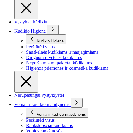
Vystyklai kūdikiui
Kūdikio Higiena
Kūdikio Higiena
Peržiūrėti visus
Sauskelnės kūdikiams ir naujagimiams
Drėgnos servetėlės kūdikiams
Neperšlampami paklotai kūdikiams
Higienos priemonės ir kosmetika kūdikiams
Nerūpestingai vystyklystei
Voniai ir kūdikio maudynėms
Voniai ir kūdikio maudynėms
Peržiūrėti visus
Rankšluosčiai kūdikiams
Vonios rankšluosčiai