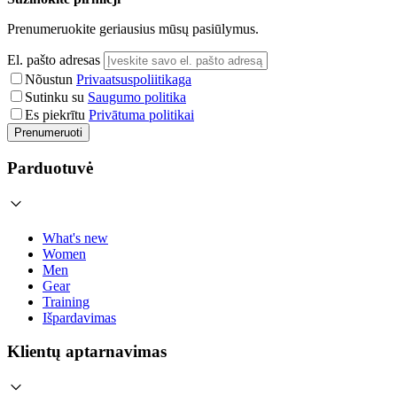
Prenumeruokite geriausius mūsų pasiūlymus.
El. pašto adresas
Nõustun
Privaatsuspoliitikaga
Sutinku su
Saugumo politika
Es piekrītu
Privātuma politikai
Prenumeruoti
Parduotuvė
What's new
Women
Men
Gear
Training
Išpardavimas
Klientų aptarnavimas