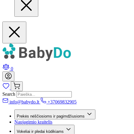
0
Search
info@babydo.lt
+37069832905
Prekės nėščiosioms ir pagimdžiusioms
Naujagimio kraitelis
Vokeliai ir pledai kūdikiams