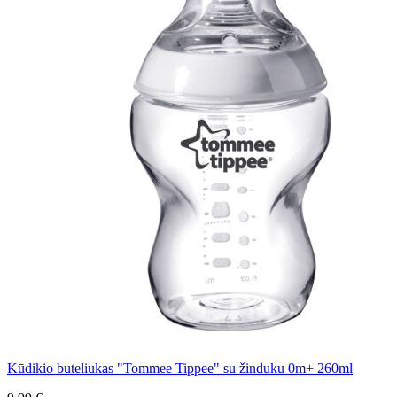
Kūdikio buteliukas "Tommee Tippee" su žinduku 0m+ 260ml