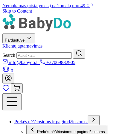
Nemokamas pristatymas į paštomatą nuo 49 €
Skip to Content
Parduotuvė
Klientų aptarnavimas
Search
info@babydo.lt
+37069832905
0
Prekės nėščiosioms ir pagimdžiusioms
Prekės nėščiosioms ir pagimdžiusioms