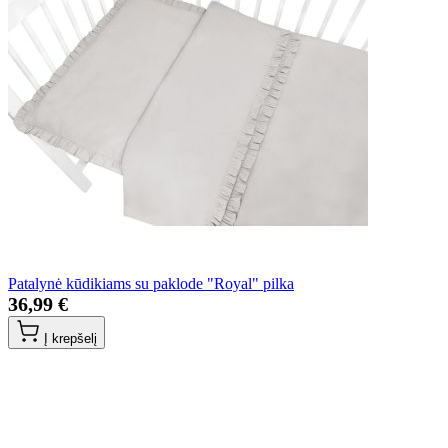
Patalynė kūdikiams su paklode "Royal" pilka
36,99 €
Į krepšelį