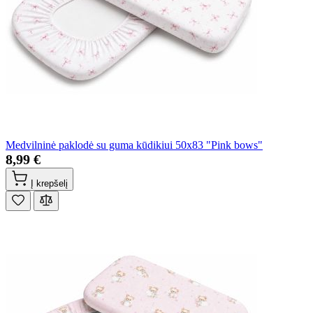
Medvilninė paklodė su guma kūdikiui 50x83 "Pink bows"
8,99 €
Į krepšelį