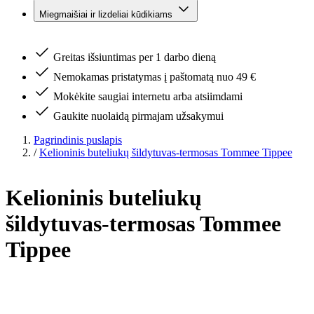
Miegmaišiai ir lizdeliai kūdikiams
Greitas išsiuntimas per 1 darbo dieną
Nemokamas pristatymas į paštomatą nuo 49 €
Mokėkite saugiai internetu arba atsiimdami
Gaukite nuolaidą pirmajam užsakymui
Pagrindinis puslapis
/
Kelioninis buteliukų šildytuvas-termosas Tommee Tippee
Kelioninis buteliukų
šildytuvas-termosas Tommee
Tippee