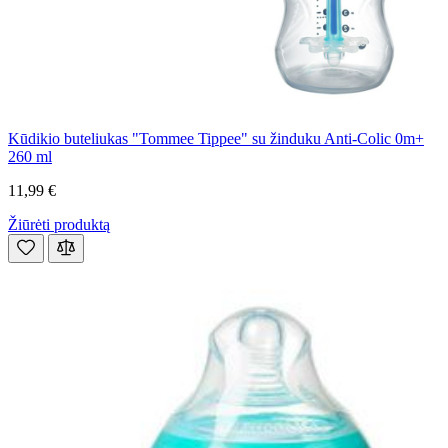
Kūdikio buteliukas "Tommee Tippee" su žinduku Anti-Colic 0m+
260 ml
11,99 €
Žiūrėti produktą