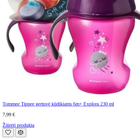
Tommee Tippee gertuvė kūdikiams 6m+ Explora 230 ml
7,99 €
Žiūrėti produktą