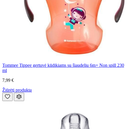
Tommee Tippee gertuvė kūdikiams su šiaudeliu 6m+ Non spill 230
ml
7,99 €
Žiūrėti produktą