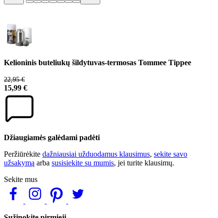
Kelioninis buteliukų šildytuvas-termosas Tommee Tippee
22,95 €
15,99 €
Džiaugiamės galėdami padėti
Peržiūrėkite
dažniausiai užduodamus klausimus
,
sekite savo
užsakymą
arba
susisiekite su mumis
, jei turite klausimų.
Sekite mus
Sužinokite pirmieji