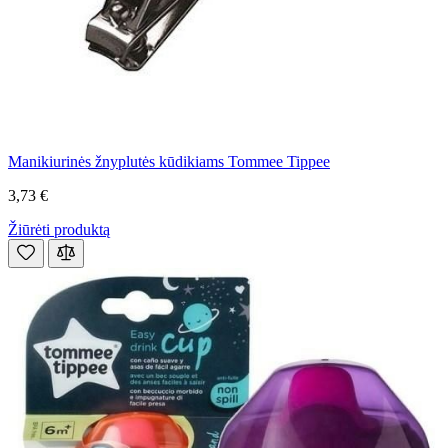
Manikiurinės žnyplutės kūdikiams Tommee Tippee
3,73 €
Žiūrėti produktą