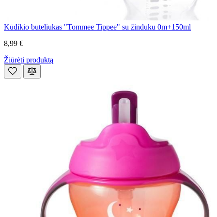
Kūdikio buteliukas "Tommee Tippee" su žinduku 0m+150ml
8,99 €
Žiūrėti produktą