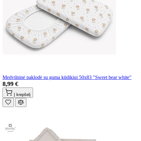
Medvilninė paklodė su guma kūdikiui 50x83 "Sweet bear white"
8,99 €
Į krepšelį