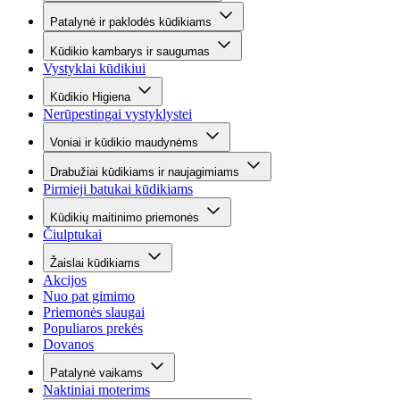
Patalynė ir paklodės kūdikiams
Kūdikio kambarys ir saugumas
Vystyklai kūdikiui
Kūdikio Higiena
Nerūpestingai vystyklystei
Voniai ir kūdikio maudynėms
Drabužiai kūdikiams ir naujagimiams
Pirmieji batukai kūdikiams
Kūdikių maitinimo priemonės
Čiulptukai
Žaislai kūdikiams
Akcijos
Nuo pat gimimo
Priemonės slaugai
Populiaros prekės
Dovanos
Patalynė vaikams
Naktiniai moterims