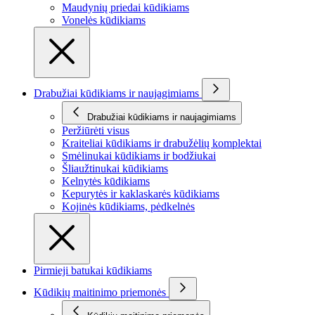
Maudynių priedai kūdikiams
Vonelės kūdikiams
Drabužiai kūdikiams ir naujagimiams
Drabužiai kūdikiams ir naujagimiams
Peržiūrėti visus
Kraiteliai kūdikiams ir drabužėlių komplektai
Smėlinukai kūdikiams ir bodžiukai
Šliaužtinukai kūdikiams
Kelnytės kūdikiams
Kepurytės ir kaklaskarės kūdikiams
Kojinės kūdikiams, pėdkelnės
Pirmieji batukai kūdikiams
Kūdikių maitinimo priemonės