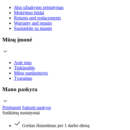
Jūsų užsakymo pristatymas
Mokėjimo būdai
Returns and replacements
Warranty and repairs
Susisiekite su mumis
Mūsų įmonė
Apie mus
Tinklaraštis
Mūsų parduotuvės
Tvarumas
Mano paskyra
Prisijungti
Sukurti paskyrą
Sutikimų nustatymai
Greitas išsiuntimas per 1 darbo dieną