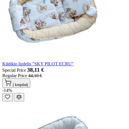
Kūdikio lizdelis "SKY PILOT ECRU"
38,11 €
Special Price
Regular Price
44,10 €
Į krepšelį
-14%