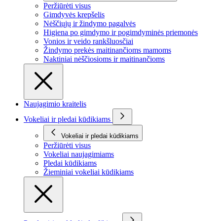
Peržiūrėti visus
Gimdyvės krepšelis
Nėščiųjų ir žindymo pagalvės
Higiena po gimdymo ir pogimdyminės priemonės
Vonios ir veido rankšluosčiai
Žindymo prekės maitinančioms mamoms
Naktiniai nėščiosioms ir maitinančioms
Naujagimio kraitelis
Vokeliai ir pledai kūdikiams
Vokeliai ir pledai kūdikiams
Peržiūrėti visus
Vokeliai naujagimiams
Pledai kūdikiams
Žieminiai vokeliai kūdikiams