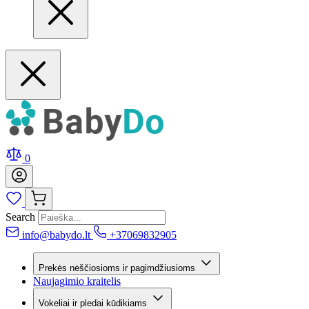
0
Search
info@babydo.lt
+37069832905
Prekės nėščiosioms ir pagimdžiusioms
Naujagimio kraitelis
Vokeliai ir pledai kūdikiams