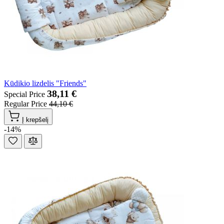
Kūdikio lizdelis "Friends"
38,11 €
Special Price
Regular Price
44,10 €
Į krepšelį
-14%