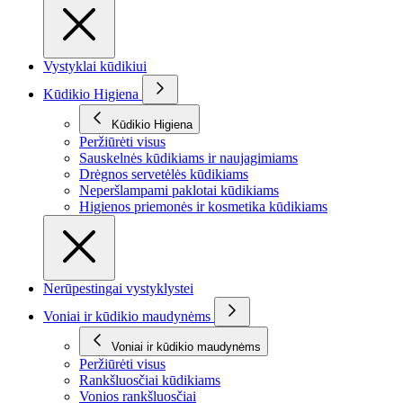
Vystyklai kūdikiui
Kūdikio Higiena
Kūdikio Higiena
Peržiūrėti visus
Sauskelnės kūdikiams ir naujagimiams
Drėgnos servetėlės kūdikiams
Neperšlampami paklotai kūdikiams
Higienos priemonės ir kosmetika kūdikiams
Nerūpestingai vystyklystei
Voniai ir kūdikio maudynėms
Voniai ir kūdikio maudynėms
Peržiūrėti visus
Rankšluosčiai kūdikiams
Vonios rankšluosčiai