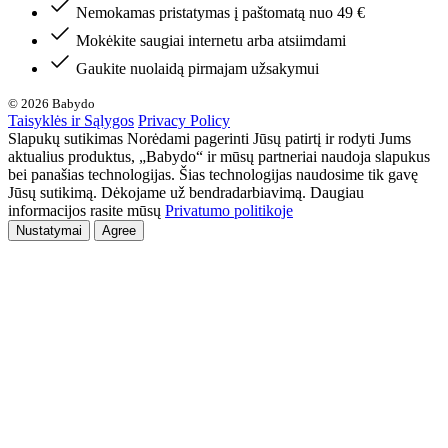
Nemokamas pristatymas į paštomatą nuo 49 €
Mokėkite saugiai internetu arba atsiimdami
Gaukite nuolaidą pirmajam užsakymui
© 2026 Babydo
Taisyklės ir Sąlygos
Privacy Policy
Slapukų sutikimas Norėdami pagerinti Jūsų patirtį ir rodyti Jums
aktualius produktus, „Babydo“ ir mūsų partneriai naudoja slapukus
bei panašias technologijas. Šias technologijas naudosime tik gavę
Jūsų sutikimą. Dėkojame už bendradarbiavimą. Daugiau
informacijos rasite mūsų
Privatumo politikoje
Nustatymai
Agree