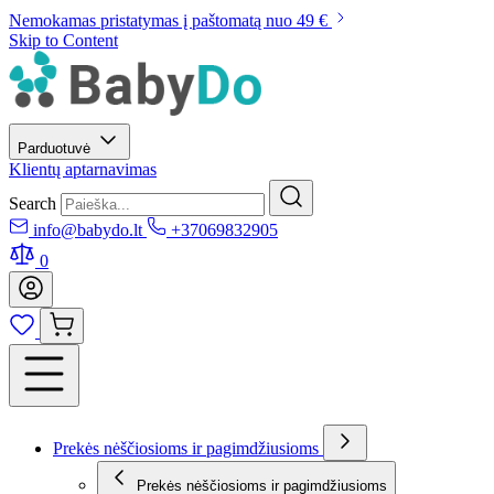
Nemokamas pristatymas į paštomatą nuo 49 €
Skip to Content
Parduotuvė
Klientų aptarnavimas
Search
info@babydo.lt
+37069832905
0
Prekės nėščiosioms ir pagimdžiusioms
Prekės nėščiosioms ir pagimdžiusioms