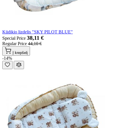
Kūdikio lizdelis "SKY PILOT BLUE"
38,11 €
Special Price
Regular Price
44,10 €
Į krepšelį
-14%