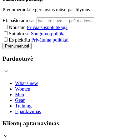
Prenumeruokite geriausius mūsų pasiūlymus.
El. pašto adresas
Nõustun
Privaatsuspoliitikaga
Sutinku su
Saugumo politika
Es piekrītu
Privātuma politikai
Prenumeruoti
Parduotuvė
What's new
Women
Men
Gear
Training
Išpardavimas
Klientų aptarnavimas