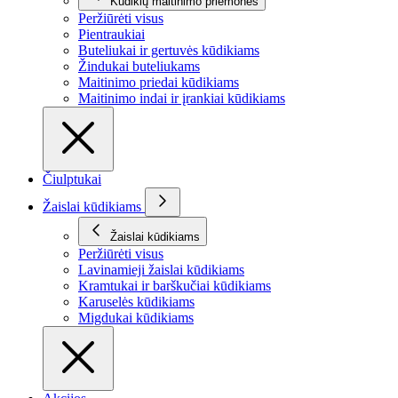
Kūdikių maitinimo priemonės
Peržiūrėti visus
Pientraukiai
Buteliukai ir gertuvės kūdikiams
Žindukai buteliukams
Maitinimo priedai kūdikiams
Maitinimo indai ir įrankiai kūdikiams
Čiulptukai
Žaislai kūdikiams
Žaislai kūdikiams
Peržiūrėti visus
Lavinamieji žaislai kūdikiams
Kramtukai ir barškučiai kūdikiams
Karuselės kūdikiams
Migdukai kūdikiams