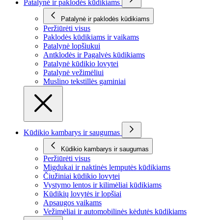
Patalynė ir paklodės kūdikiams
Patalynė ir paklodės kūdikiams
Peržiūrėti visus
Paklodės kūdikiams ir vaikams
Patalynė lopšiukui
Antklodės ir Pagalvės kūdikiams
Patalynė kūdikio lovytei
Patalynė vežimėliui
Muslino tekstillės gaminiai
Kūdikio kambarys ir saugumas
Kūdikio kambarys ir saugumas
Peržiūrėti visus
Migdukai ir naktinės lemputės kūdikiams
Čiužiniai kūdikio lovytei
Vystymo lentos ir kilimėliai kūdikiams
Kūdikių lovytės ir lopšiai
Apsaugos vaikams
Vežimėliai ir automobilinės kėdutės kūdikiams