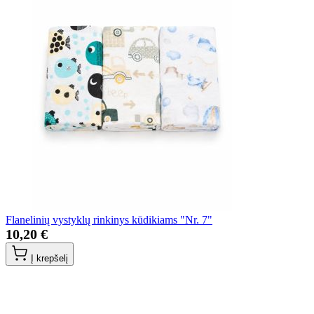
Flanelinių vystyklų rinkinys kūdikiams "Nr. 7"
10,20 €
Į krepšelį