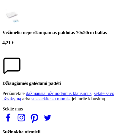
Vežimėlio neperšlampamas paklotas 70x50cm baltas
4,21 €
Džiaugiamės galėdami padėti
Peržiūrėkite
dažniausiai užduodamus klausimus
,
sekite savo
užsakymą
arba
susisiekite su mumis
, jei turite klausimų.
Sekite mus
Sužinokite pirmieji