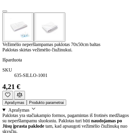
Vežimėlio neperšlampamas paklotas 70x50cm baltas
Paklotas skirtas vežimėlio čiužinukui.
Išparduota
SKU
635-SILLO-1001
4,21 €
Aprašymas
Produkto parametrai
Aprašymas
Paklotas yra stačiakampio formos, pagamintas iš frotinės medžiagos
su neperšlampamu sluoksniu. Paklotas turi būti
naudojamas po
Jūsų įprasta paklode
tam, kad apsaugoti vežimėlio čiužinuką nuo
skysčių.