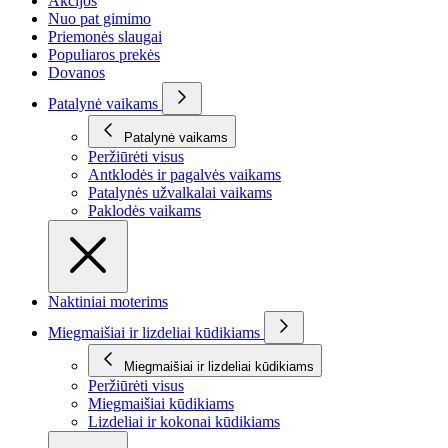
Akcijos
Nuo pat gimimo
Priemonės slaugai
Populiaros prekės
Dovanos
Patalynė vaikams
Patalynė vaikams
Peržiūrėti visus
Antklodės ir pagalvės vaikams
Patalynės užvalkalai vaikams
Paklodės vaikams
Naktiniai moterims
Miegmaišiai ir lizdeliai kūdikiams
Miegmaišiai ir lizdeliai kūdikiams
Peržiūrėti visus
Miegmaišiai kūdikiams
Lizdeliai ir kokonai kūdikiams