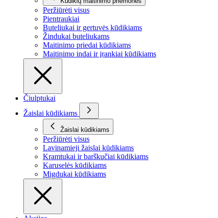
Kūdikių maitinimo priemonės
Peržiūrėti visus
Pientraukiai
Buteliukai ir gertuvės kūdikiams
Žindukai buteliukams
Maitinimo priedai kūdikiams
Maitinimo indai ir įrankiai kūdikiams
Čiulptukai
Žaislai kūdikiams
Žaislai kūdikiams
Peržiūrėti visus
Lavinamieji žaislai kūdikiams
Kramtukai ir barškučiai kūdikiams
Karuselės kūdikiams
Migdukai kūdikiams