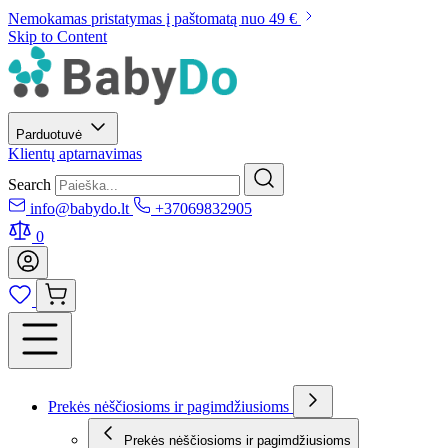
Nemokamas pristatymas į paštomatą nuo 49 €
Skip to Content
Parduotuvė
Klientų aptarnavimas
Search
info@babydo.lt
+37069832905
0
Prekės nėščiosioms ir pagimdžiusioms
Prekės nėščiosioms ir pagimdžiusioms