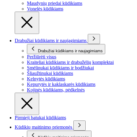
Maudynių priedai kūdikiams
Vonelės kūdikiams
Drabužiai kūdikiams ir naujagimiams
Drabužiai kūdikiams ir naujagimiams
Peržiūrėti visus
Kraiteliai kūdikiams ir drabužėlių komplektai
Smėlinukai kūdikiams ir bodžiukai
Šliaužtinukai kūdikiams
Kelnytės kūdikiams
Kepurytės ir kaklaskarės kūdikiams
Kojinės kūdikiams, pėdkelnės
Pirmieji batukai kūdikiams
Kūdikių maitinimo priemonės