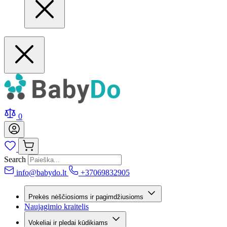
0
Search
info@babydo.lt
+37069832905
Prekės nėščiosioms ir pagimdžiusioms
Naujagimio kraitelis
Vokeliai ir pledai kūdikiams