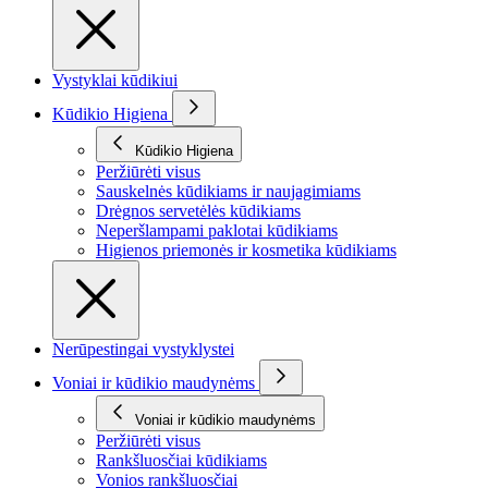
Vystyklai kūdikiui
Kūdikio Higiena
Kūdikio Higiena
Peržiūrėti visus
Sauskelnės kūdikiams ir naujagimiams
Drėgnos servetėlės kūdikiams
Neperšlampami paklotai kūdikiams
Higienos priemonės ir kosmetika kūdikiams
Nerūpestingai vystyklystei
Voniai ir kūdikio maudynėms
Voniai ir kūdikio maudynėms
Peržiūrėti visus
Rankšluosčiai kūdikiams
Vonios rankšluosčiai