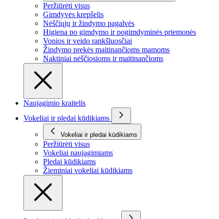
Peržiūrėti visus
Gimdyvės krepšelis
Nėščiųjų ir žindymo pagalvės
Higiena po gimdymo ir pogimdyminės priemonės
Vonios ir veido rankšluosčiai
Žindymo prekės maitinančioms mamoms
Naktiniai nėščiosioms ir maitinančioms
Naujagimio kraitelis
Vokeliai ir pledai kūdikiams
Vokeliai ir pledai kūdikiams
Peržiūrėti visus
Vokeliai naujagimiams
Pledai kūdikiams
Žieminiai vokeliai kūdikiams