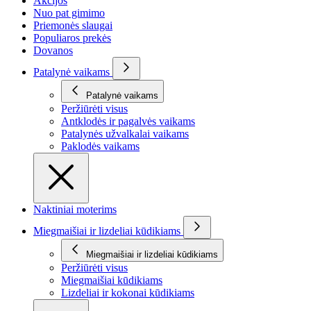
Akcijos
Nuo pat gimimo
Priemonės slaugai
Populiaros prekės
Dovanos
Patalynė vaikams
Patalynė vaikams
Peržiūrėti visus
Antklodės ir pagalvės vaikams
Patalynės užvalkalai vaikams
Paklodės vaikams
Naktiniai moterims
Miegmaišiai ir lizdeliai kūdikiams
Miegmaišiai ir lizdeliai kūdikiams
Peržiūrėti visus
Miegmaišiai kūdikiams
Lizdeliai ir kokonai kūdikiams