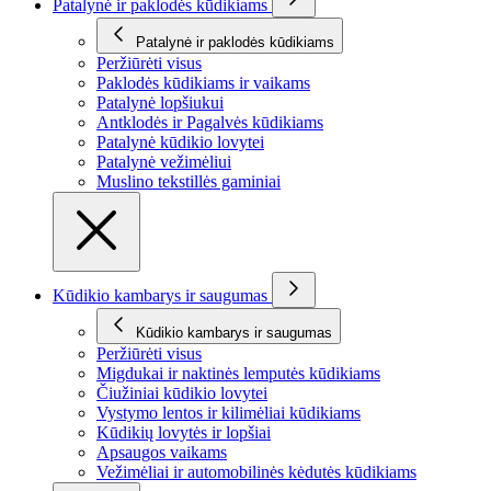
Patalynė ir paklodės kūdikiams
Patalynė ir paklodės kūdikiams
Peržiūrėti visus
Paklodės kūdikiams ir vaikams
Patalynė lopšiukui
Antklodės ir Pagalvės kūdikiams
Patalynė kūdikio lovytei
Patalynė vežimėliui
Muslino tekstillės gaminiai
Kūdikio kambarys ir saugumas
Kūdikio kambarys ir saugumas
Peržiūrėti visus
Migdukai ir naktinės lemputės kūdikiams
Čiužiniai kūdikio lovytei
Vystymo lentos ir kilimėliai kūdikiams
Kūdikių lovytės ir lopšiai
Apsaugos vaikams
Vežimėliai ir automobilinės kėdutės kūdikiams