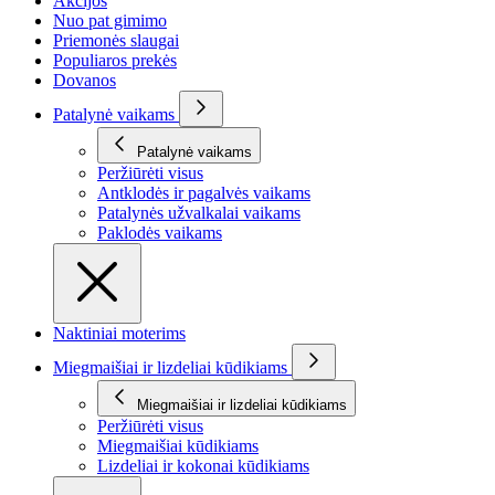
Akcijos
Nuo pat gimimo
Priemonės slaugai
Populiaros prekės
Dovanos
Patalynė vaikams
Patalynė vaikams
Peržiūrėti visus
Antklodės ir pagalvės vaikams
Patalynės užvalkalai vaikams
Paklodės vaikams
Naktiniai moterims
Miegmaišiai ir lizdeliai kūdikiams
Miegmaišiai ir lizdeliai kūdikiams
Peržiūrėti visus
Miegmaišiai kūdikiams
Lizdeliai ir kokonai kūdikiams