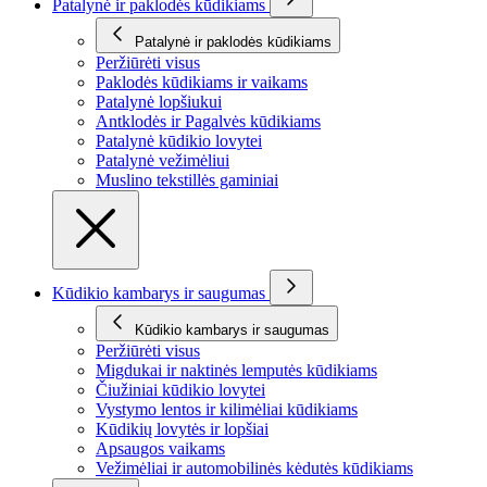
Patalynė ir paklodės kūdikiams
Patalynė ir paklodės kūdikiams
Peržiūrėti visus
Paklodės kūdikiams ir vaikams
Patalynė lopšiukui
Antklodės ir Pagalvės kūdikiams
Patalynė kūdikio lovytei
Patalynė vežimėliui
Muslino tekstillės gaminiai
Kūdikio kambarys ir saugumas
Kūdikio kambarys ir saugumas
Peržiūrėti visus
Migdukai ir naktinės lemputės kūdikiams
Čiužiniai kūdikio lovytei
Vystymo lentos ir kilimėliai kūdikiams
Kūdikių lovytės ir lopšiai
Apsaugos vaikams
Vežimėliai ir automobilinės kėdutės kūdikiams