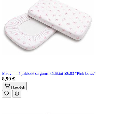
Medvilninė paklodė su guma kūdikiui 50x83 "Pink bows"
8,99 €
Į krepšelį