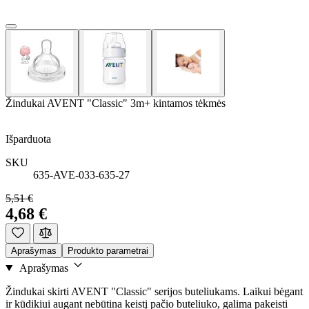
Žindukai AVENT "Classic" 3m+ kintamos tėkmės
Išparduota
SKU
635-AVE-033-635-27
5,51 €
4,68 €
Aprašymas
Produkto parametrai
Aprašymas
Žindukai skirti AVENT "Classic" serijos buteliukams. Laikui bėgant
ir kūdikiui augant nebūtina keistį pačio buteliuko, galima pakeisti