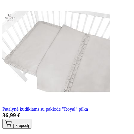
Patalynė kūdikiams su paklode "Royal" pilka
36,99 €
Į krepšelį