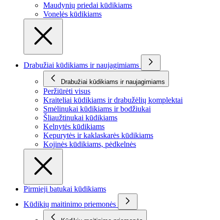
Maudynių priedai kūdikiams
Vonelės kūdikiams
Drabužiai kūdikiams ir naujagimiams
Drabužiai kūdikiams ir naujagimiams
Peržiūrėti visus
Kraiteliai kūdikiams ir drabužėlių komplektai
Smėlinukai kūdikiams ir bodžiukai
Šliaužtinukai kūdikiams
Kelnytės kūdikiams
Kepurytės ir kaklaskarės kūdikiams
Kojinės kūdikiams, pėdkelnės
Pirmieji batukai kūdikiams
Kūdikių maitinimo priemonės