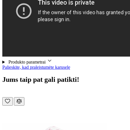
Produkto parametrai
Palieskite, kad praleistumėte karuselę
Jums taip pat gali patikti!