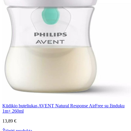
Kūdikio buteliukas AVENT Natural Response AirFree su žinduku
1m+ 260ml
13,89 €
Žiūrėti produktą