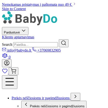
Nemokamas pristatymas į paštomatą nuo 49 €
Skip to Content
Parduotuvė
Klientų aptarnavimas
Search
info@babydo.lt
+37069832905
0
Prekės nėščiosioms ir pagimdžiusioms
Prekės nėščiosioms ir pagimdžiusioms