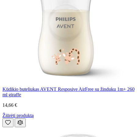
Kūdikio buteliukas AVENT Resposive AirFree su žinduku 1m+ 260
ml giraffe
14,66 €
Žiūrėti produktą