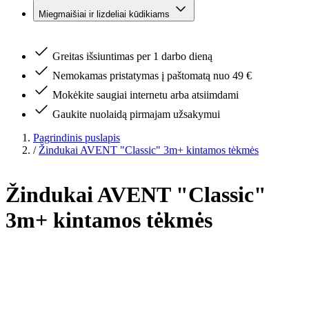
Miegmaišiai ir lizdeliai kūdikiams
Greitas išsiuntimas per 1 darbo dieną
Nemokamas pristatymas į paštomatą nuo 49 €
Mokėkite saugiai internetu arba atsiimdami
Gaukite nuolaidą pirmajam užsakymui
Pagrindinis puslapis
/
Žindukai AVENT "Classic" 3m+ kintamos tėkmės
Žindukai AVENT "Classic"
3m+ kintamos tėkmės