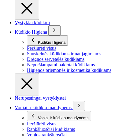
Vystyklai kūdikiui
Kūdikio Higiena
Kūdikio Higiena
Peržiūrėti visus
Sauskelnės kūdikiams ir naujagimiams
Drėgnos servetėlės kūdikiams
Neperšlampami paklotai kūdikiams
Higienos priemonės ir kosmetika kūdikiams
Nerūpestingai vystyklystei
Voniai ir kūdikio maudynėms
Voniai ir kūdikio maudynėms
Peržiūrėti visus
Rankšluosčiai kūdikiams
Vonios rankšluosčiai