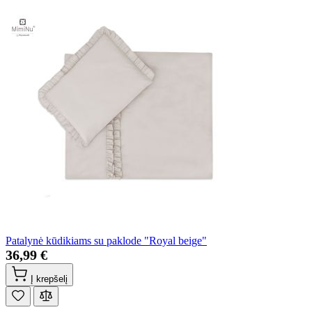
Patalynė kūdikiams su paklode "Royal beige"
36,99 €
Į krepšelį