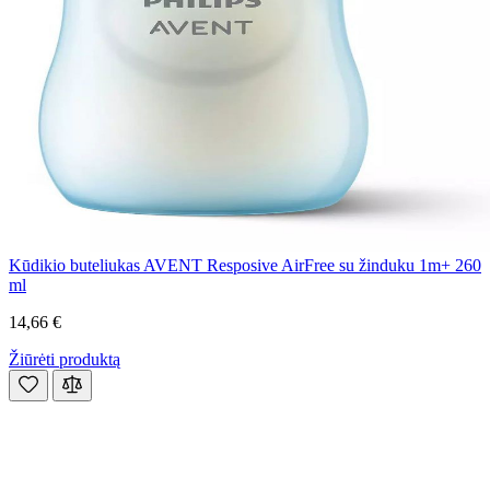
Kūdikio buteliukas AVENT Resposive AirFree su žinduku 1m+ 260
ml
14,66 €
Žiūrėti produktą