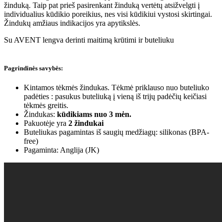
žinduką. Taip pat prieš pasirenkant žinduką vertėtų atsižvelgti į
individualius kūdikio poreikius, nes visi kūdikiui vystosi skirtingai.
Žindukų amžiaus indikacijos yra apytikslės.
Su AVENT lengva derinti maitimą krūtimi ir buteliuku
Pagrindinės savybės:
Kintamos tėkmės žindukas. Tėkmė priklauso nuo buteliuko
padėties : pasukus buteliuką į vieną iš trijų padėčių keičiasi
tėkmės greitis.
Žindukas:
kūdikiams nuo 3 mėn.
Pakuotėje yra
2 žindukai
Buteliukas pagamintas iš saugių medžiagų: silikonas (BPA-
free)
Pagaminta: Anglija (JK)