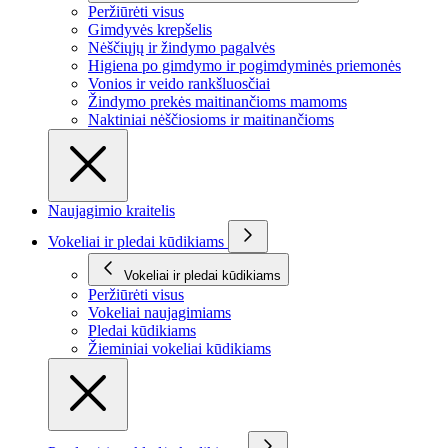
Peržiūrėti visus
Gimdyvės krepšelis
Nėščiųjų ir žindymo pagalvės
Higiena po gimdymo ir pogimdyminės priemonės
Vonios ir veido rankšluosčiai
Žindymo prekės maitinančioms mamoms
Naktiniai nėščiosioms ir maitinančioms
Naujagimio kraitelis
Vokeliai ir pledai kūdikiams
Vokeliai ir pledai kūdikiams
Peržiūrėti visus
Vokeliai naujagimiams
Pledai kūdikiams
Žieminiai vokeliai kūdikiams