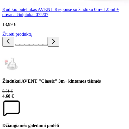
Kūdikio buteliukas AVENT Response su žinduku 0m+ 125ml +
dovana čiulptukai 075/07
13,99 €
Žiūrėti produktą
Žindukai AVENT "Classic" 3m+ kintamos tėkmės
5,51 €
4,68 €
Džiaugiamės galėdami padėti