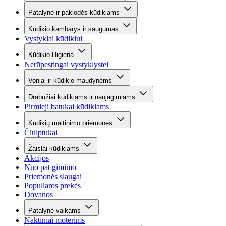
Patalynė ir paklodės kūdikiams
Kūdikio kambarys ir saugumas
Vystyklai kūdikiui
Kūdikio Higiena
Nerūpestingai vystyklystei
Voniai ir kūdikio maudynėms
Drabužiai kūdikiams ir naujagimiams
Pirmieji batukai kūdikiams
Kūdikių maitinimo priemonės
Čiulptukai
Žaislai kūdikiams
Akcijos
Nuo pat gimimo
Priemonės slaugai
Populiaros prekės
Dovanos
Patalynė vaikams
Naktiniai moterims