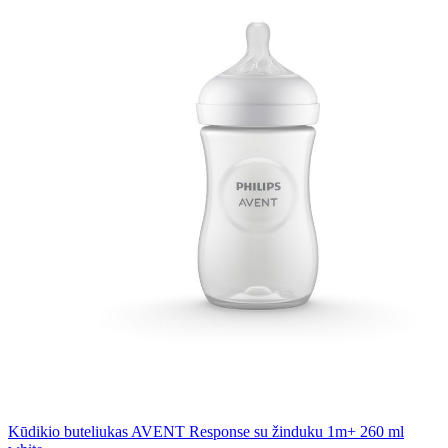
Kūdikio buteliukas AVENT Response su žinduku 1m+ 260 ml