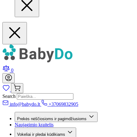
0
Search
info@babydo.lt
+37069832905
Prekės nėščiosioms ir pagimdžiusioms
Naujagimio kraitelis
Vokeliai ir pledai kūdikiams