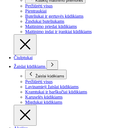
Kūdikių maitinimo priemonės
Peržiūrėti visus
Pientraukiai
Buteliukai ir gertuvės kūdikiams
Žindukai buteliukams
Maitinimo priedai kūdikiams
Maitinimo indai ir įrankiai kūdikiams
Čiulptukai
Žaislai kūdikiams
Žaislai kūdikiams
Peržiūrėti visus
Lavinamieji žaislai kūdikiams
Kramtukai ir barškučiai kūdikiams
Karuselės kūdikiams
Migdukai kūdikiams