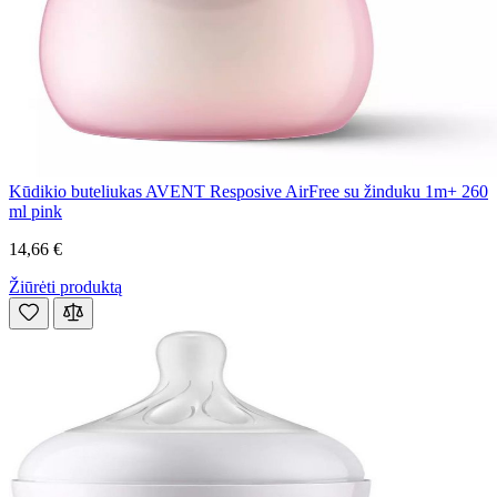
Kūdikio buteliukas AVENT Resposive AirFree su žinduku 1m+ 260
ml pink
14,66 €
Žiūrėti produktą