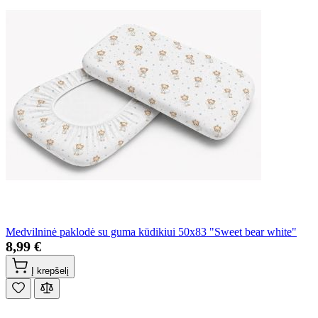
Medvilninė paklodė su guma kūdikiui 50x83 "Sweet bear white"
8,99 €
Į krepšelį