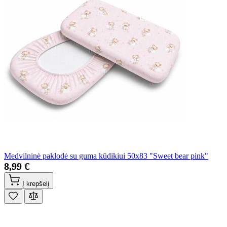
Medvilninė paklodė su guma kūdikiui 50x83 "Sweet bear pink"
8,99 €
Į krepšelį