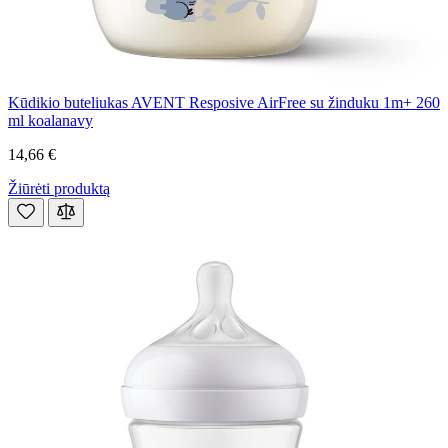
Kūdikio buteliukas AVENT Resposive AirFree su žinduku 1m+ 260
ml koalanavy
14,66 €
Žiūrėti produktą