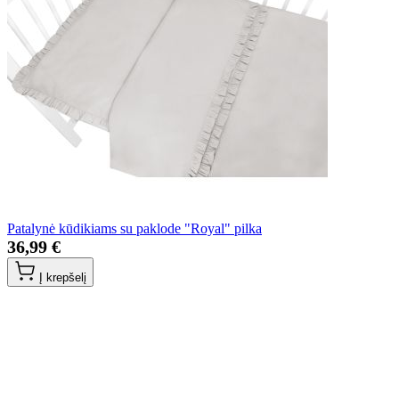
Patalynė kūdikiams su paklode "Royal" pilka
36,99 €
Į krepšelį