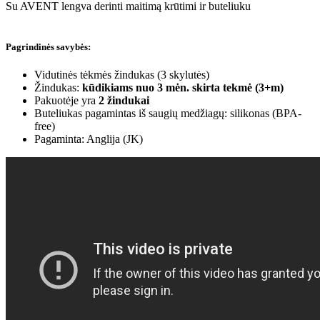
Su AVENT lengva derinti maitimą krūtimi ir buteliuku
Pagrindinės savybės:
Vidutinės tėkmės žindukas (3 skylutės)
Žindukas:
kūdikiams nuo 3 mėn. skirta tekmė (3+m)
Pakuotėje yra
2 žindukai
Buteliukas pagamintas iš saugių medžiagų: silikonas (BPA-
free)
Pagaminta: Anglija (JK)