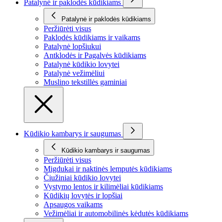
Patalynė ir paklodės kūdikiams
Patalynė ir paklodės kūdikiams
Peržiūrėti visus
Paklodės kūdikiams ir vaikams
Patalynė lopšiukui
Antklodės ir Pagalvės kūdikiams
Patalynė kūdikio lovytei
Patalynė vežimėliui
Muslino tekstillės gaminiai
Kūdikio kambarys ir saugumas
Kūdikio kambarys ir saugumas
Peržiūrėti visus
Migdukai ir naktinės lemputės kūdikiams
Čiužiniai kūdikio lovytei
Vystymo lentos ir kilimėliai kūdikiams
Kūdikių lovytės ir lopšiai
Apsaugos vaikams
Vežimėliai ir automobilinės kėdutės kūdikiams