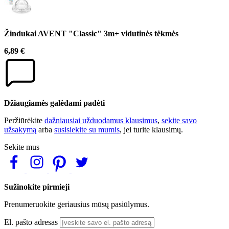
Žindukai AVENT "Classic" 3m+ vidutinės tėkmės
6,89 €
Džiaugiamės galėdami padėti
Peržiūrėkite
dažniausiai užduodamus klausimus
,
sekite savo
užsakymą
arba
susisiekite su mumis
, jei turite klausimų.
Sekite mus
Sužinokite pirmieji
Prenumeruokite geriausius mūsų pasiūlymus.
El. pašto adresas