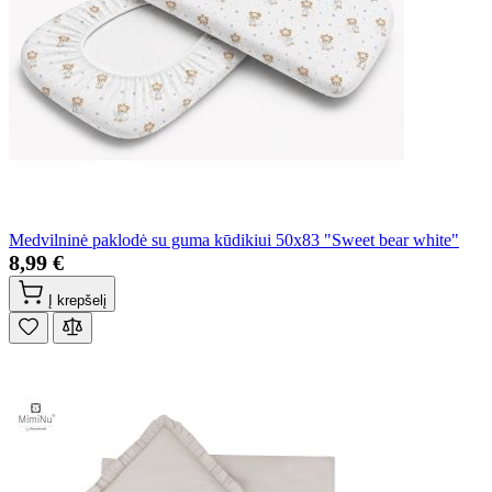
Medvilninė paklodė su guma kūdikiui 50x83 "Sweet bear white"
8,99 €
Į krepšelį