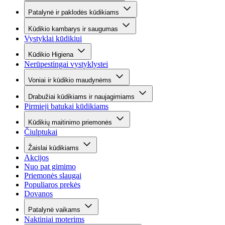
Patalynė ir paklodės kūdikiams
Kūdikio kambarys ir saugumas
Vystyklai kūdikiui
Kūdikio Higiena
Nerūpestingai vystyklystei
Voniai ir kūdikio maudynėms
Drabužiai kūdikiams ir naujagimiams
Pirmieji batukai kūdikiams
Kūdikių maitinimo priemonės
Čiulptukai
Žaislai kūdikiams
Akcijos
Nuo pat gimimo
Priemonės slaugai
Populiaros prekės
Dovanos
Patalynė vaikams
Naktiniai moterims