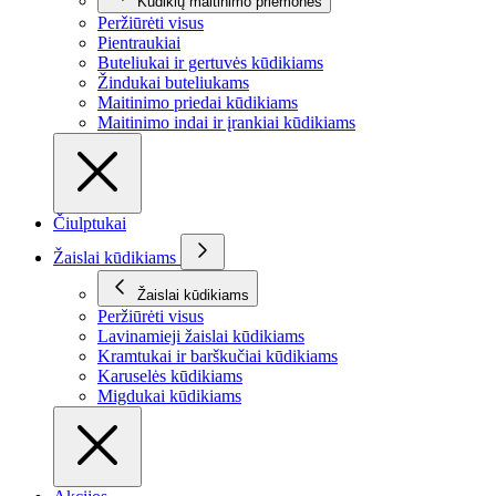
Kūdikių maitinimo priemonės
Peržiūrėti visus
Pientraukiai
Buteliukai ir gertuvės kūdikiams
Žindukai buteliukams
Maitinimo priedai kūdikiams
Maitinimo indai ir įrankiai kūdikiams
Čiulptukai
Žaislai kūdikiams
Žaislai kūdikiams
Peržiūrėti visus
Lavinamieji žaislai kūdikiams
Kramtukai ir barškučiai kūdikiams
Karuselės kūdikiams
Migdukai kūdikiams