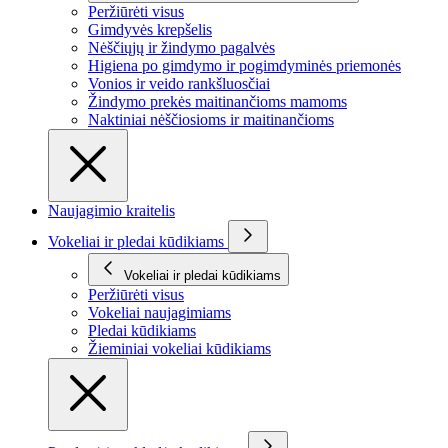
Peržiūrėti visus
Gimdyvės krepšelis
Nėščiųjų ir žindymo pagalvės
Higiena po gimdymo ir pogimdyminės priemonės
Vonios ir veido rankšluosčiai
Žindymo prekės maitinančioms mamoms
Naktiniai nėščiosioms ir maitinančioms
Naujagimio kraitelis
Vokeliai ir pledai kūdikiams
Vokeliai ir pledai kūdikiams
Peržiūrėti visus
Vokeliai naujagimiams
Pledai kūdikiams
Žieminiai vokeliai kūdikiams