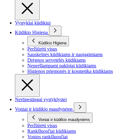
Vystyklai kūdikiui
Kūdikio Higiena
Kūdikio Higiena
Peržiūrėti visus
Sauskelnės kūdikiams ir naujagimiams
Drėgnos servetėlės kūdikiams
Neperšlampami paklotai kūdikiams
Higienos priemonės ir kosmetika kūdikiams
Nerūpestingai vystyklystei
Voniai ir kūdikio maudynėms
Voniai ir kūdikio maudynėms
Peržiūrėti visus
Rankšluosčiai kūdikiams
Vonios rankšluosčiai