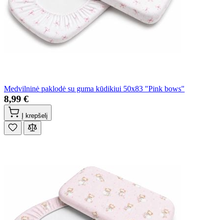
Medvilninė paklodė su guma kūdikiui 50x83 "Pink bows"
8,99 €
Į krepšelį