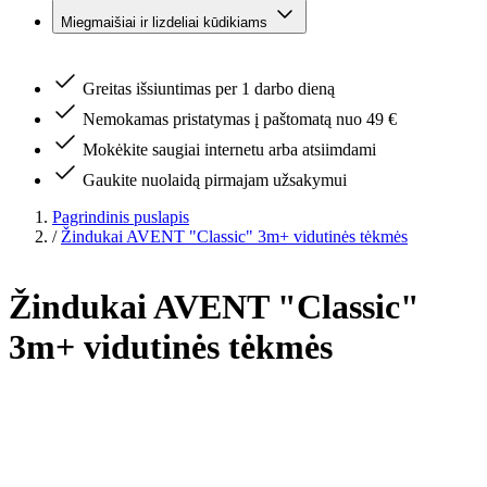
Miegmaišiai ir lizdeliai kūdikiams
Greitas išsiuntimas per 1 darbo dieną
Nemokamas pristatymas į paštomatą nuo 49 €
Mokėkite saugiai internetu arba atsiimdami
Gaukite nuolaidą pirmajam užsakymui
Pagrindinis puslapis
/
Žindukai AVENT "Classic" 3m+ vidutinės tėkmės
Žindukai AVENT "Classic"
3m+ vidutinės tėkmės