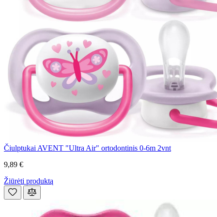
Čiulptukai AVENT "Ultra Air" ortodontinis 0-6m 2vnt
9,89 €
Žiūrėti produktą