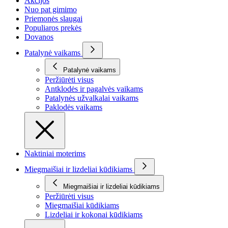
Akcijos
Nuo pat gimimo
Priemonės slaugai
Populiaros prekės
Dovanos
Patalynė vaikams
Patalynė vaikams
Peržiūrėti visus
Antklodės ir pagalvės vaikams
Patalynės užvalkalai vaikams
Paklodės vaikams
Naktiniai moterims
Miegmaišiai ir lizdeliai kūdikiams
Miegmaišiai ir lizdeliai kūdikiams
Peržiūrėti visus
Miegmaišiai kūdikiams
Lizdeliai ir kokonai kūdikiams