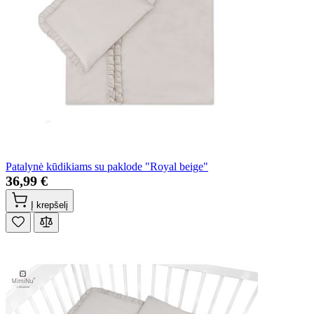
Patalynė kūdikiams su paklode "Royal beige"
36,99 €
Į krepšelį