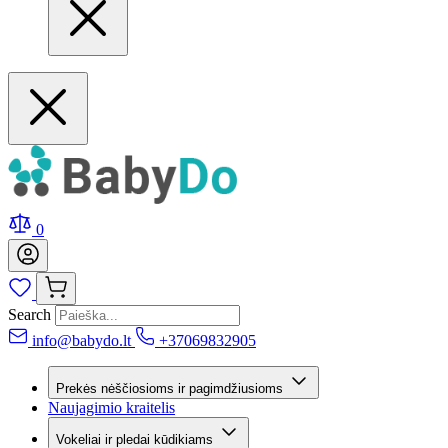
0
Search
info@babydo.lt
+37069832905
Prekės nėščiosioms ir pagimdžiusioms
Naujagimio kraitelis
Vokeliai ir pledai kūdikiams