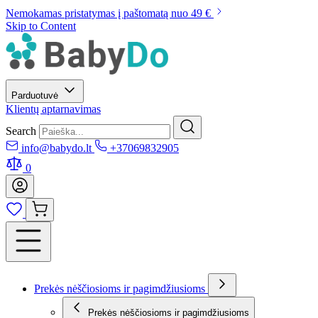
Nemokamas pristatymas į paštomatą nuo 49 €
Skip to Content
Parduotuvė
Klientų aptarnavimas
Search
info@babydo.lt
+37069832905
0
Prekės nėščiosioms ir pagimdžiusioms
Prekės nėščiosioms ir pagimdžiusioms