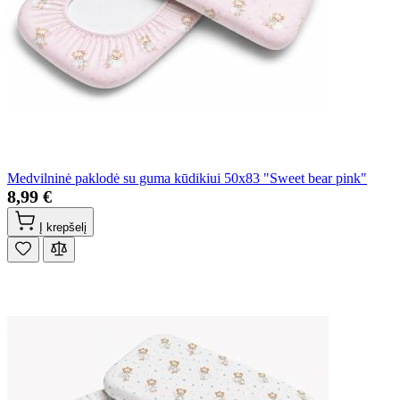
Medvilninė paklodė su guma kūdikiui 50x83 "Sweet bear pink"
8,99 €
Į krepšelį