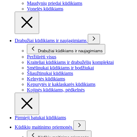
Maudynių priedai kūdikiams
Vonelės kūdikiams
Drabužiai kūdikiams ir naujagimiams
Drabužiai kūdikiams ir naujagimiams
Peržiūrėti visus
Kraiteliai kūdikiams ir drabužėlių komplektai
Smėlinukai kūdikiams ir bodžiukai
Šliaužtinukai kūdikiams
Kelnytės kūdikiams
Kepurytės ir kaklaskarės kūdikiams
Kojinės kūdikiams, pėdkelnės
Pirmieji batukai kūdikiams
Kūdikių maitinimo priemonės