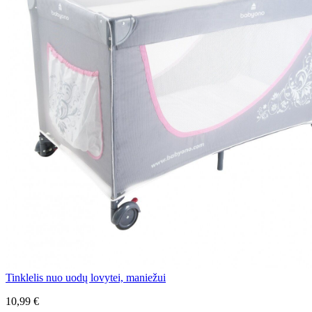
Tinklelis nuo uodų lovytei, maniežui
10,99 €