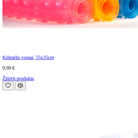
Kilimėlis voniai, 55x35cm
9,99 €
Žiūrėti produktą