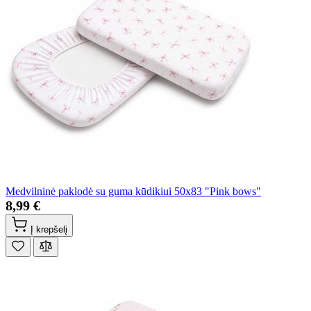
Medvilninė paklodė su guma kūdikiui 50x83 "Pink bows"
8,99 €
Į krepšelį