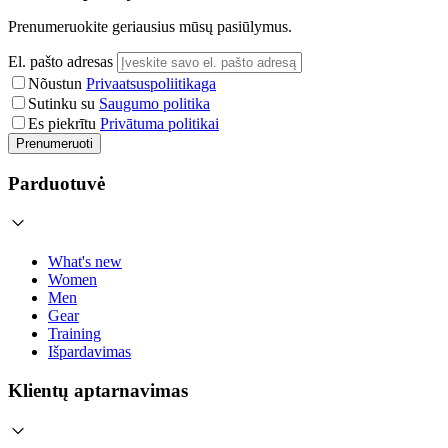
Prenumeruokite geriausius mūsų pasiūlymus.
El. pašto adresas
Nõustun
Privaatsuspoliitikaga
Sutinku su
Saugumo politika
Es piekrītu
Privātuma politikai
Prenumeruoti
Parduotuvė
What's new
Women
Men
Gear
Training
Išpardavimas
Klientų aptarnavimas