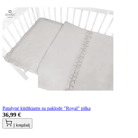
Patalynė kūdikiams su paklode "Royal" pilka
36,99 €
Į krepšelį