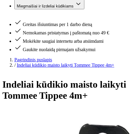
Miegmaišiai ir lizdeliai kūdikiams
Greitas išsiuntimas per 1 darbo dieną
Nemokamas pristatymas į paštomatą nuo 49 €
Mokėkite saugiai internetu arba atsiimdami
Gaukite nuolaidą pirmajam užsakymui
Pagrindinis puslapis
/
Indeliai kūdikio maisto laikyti Tommee Tippee 4m+
Indeliai kūdikio maisto laikyti
Tommee Tippee 4m+