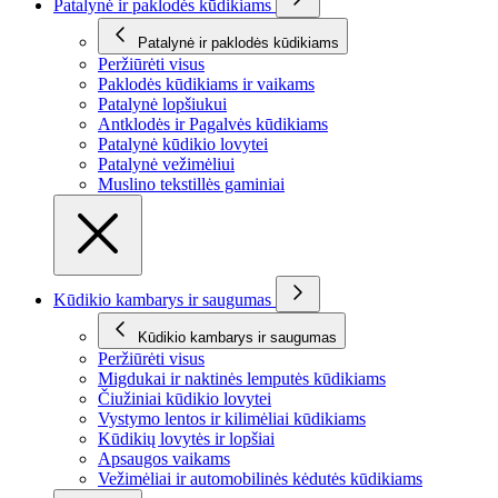
Patalynė ir paklodės kūdikiams
Patalynė ir paklodės kūdikiams
Peržiūrėti visus
Paklodės kūdikiams ir vaikams
Patalynė lopšiukui
Antklodės ir Pagalvės kūdikiams
Patalynė kūdikio lovytei
Patalynė vežimėliui
Muslino tekstillės gaminiai
Kūdikio kambarys ir saugumas
Kūdikio kambarys ir saugumas
Peržiūrėti visus
Migdukai ir naktinės lemputės kūdikiams
Čiužiniai kūdikio lovytei
Vystymo lentos ir kilimėliai kūdikiams
Kūdikių lovytės ir lopšiai
Apsaugos vaikams
Vežimėliai ir automobilinės kėdutės kūdikiams