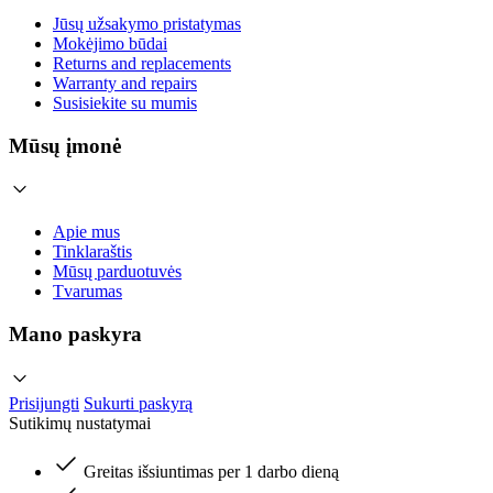
Jūsų užsakymo pristatymas
Mokėjimo būdai
Returns and replacements
Warranty and repairs
Susisiekite su mumis
Mūsų įmonė
Apie mus
Tinklaraštis
Mūsų parduotuvės
Tvarumas
Mano paskyra
Prisijungti
Sukurti paskyrą
Sutikimų nustatymai
Greitas išsiuntimas per 1 darbo dieną