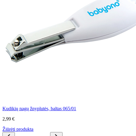
Kudikių nagų žnyplutės, baltas 065/01
2,99 €
Žiūrėti produktą