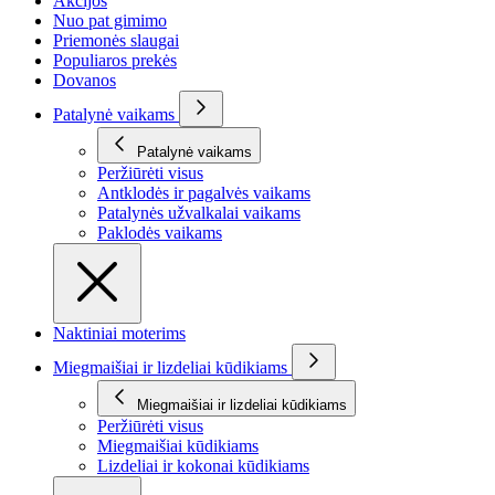
Akcijos
Nuo pat gimimo
Priemonės slaugai
Populiaros prekės
Dovanos
Patalynė vaikams
Patalynė vaikams
Peržiūrėti visus
Antklodės ir pagalvės vaikams
Patalynės užvalkalai vaikams
Paklodės vaikams
Naktiniai moterims
Miegmaišiai ir lizdeliai kūdikiams
Miegmaišiai ir lizdeliai kūdikiams
Peržiūrėti visus
Miegmaišiai kūdikiams
Lizdeliai ir kokonai kūdikiams