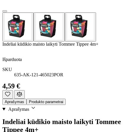
Indeliai kūdikio maisto laikyti Tommee Tippee 4m+
Išparduota
SKU
635-AK-121-465023POR
4,59 €
Aprašymas
Produkto parametrai
Aprašymas
Indeliai kūdikio maisto laikyti Tommee
Tippee 4m+