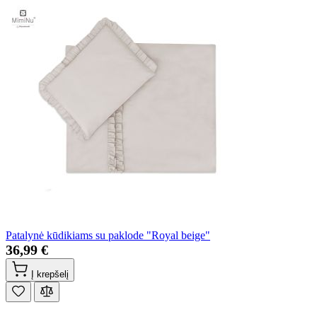
Patalynė kūdikiams su paklode "Royal beige"
36,99 €
Į krepšelį