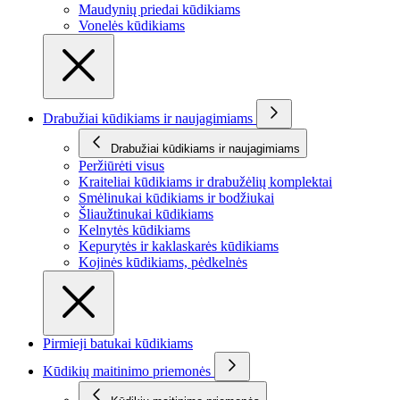
Maudynių priedai kūdikiams
Vonelės kūdikiams
Drabužiai kūdikiams ir naujagimiams
Drabužiai kūdikiams ir naujagimiams
Peržiūrėti visus
Kraiteliai kūdikiams ir drabužėlių komplektai
Smėlinukai kūdikiams ir bodžiukai
Šliaužtinukai kūdikiams
Kelnytės kūdikiams
Kepurytės ir kaklaskarės kūdikiams
Kojinės kūdikiams, pėdkelnės
Pirmieji batukai kūdikiams
Kūdikių maitinimo priemonės