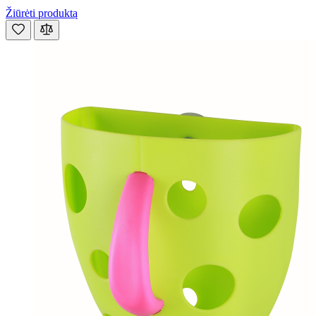
Žiūrėti produktą