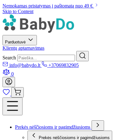
Nemokamas pristatymas į paštomatą nuo 49 €
Skip to Content
Parduotuvė
Klientų aptarnavimas
Search
info@babydo.lt
+37069832905
0
Prekės nėščiosioms ir pagimdžiusioms
Prekės nėščiosioms ir pagimdžiusioms