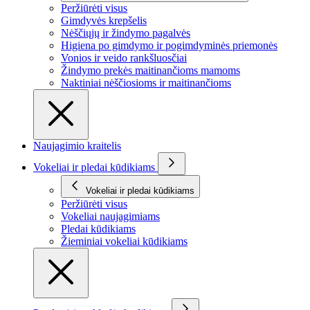
Peržiūrėti visus
Gimdyvės krepšelis
Nėščiųjų ir žindymo pagalvės
Higiena po gimdymo ir pogimdyminės priemonės
Vonios ir veido rankšluosčiai
Žindymo prekės maitinančioms mamoms
Naktiniai nėščiosioms ir maitinančioms
Naujagimio kraitelis
Vokeliai ir pledai kūdikiams
Vokeliai ir pledai kūdikiams
Peržiūrėti visus
Vokeliai naujagimiams
Pledai kūdikiams
Žieminiai vokeliai kūdikiams