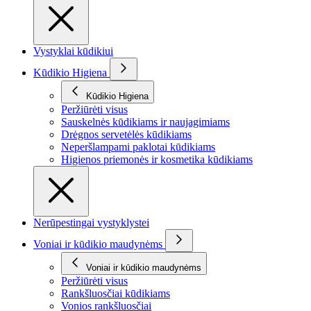
Vystyklai kūdikiui
Kūdikio Higiena
Kūdikio Higiena
Peržiūrėti visus
Sauskelnės kūdikiams ir naujagimiams
Drėgnos servetėlės kūdikiams
Neperšlampami paklotai kūdikiams
Higienos priemonės ir kosmetika kūdikiams
Nerūpestingai vystyklystei
Voniai ir kūdikio maudynėms
Voniai ir kūdikio maudynėms
Peržiūrėti visus
Rankšluosčiai kūdikiams
Vonios rankšluosčiai