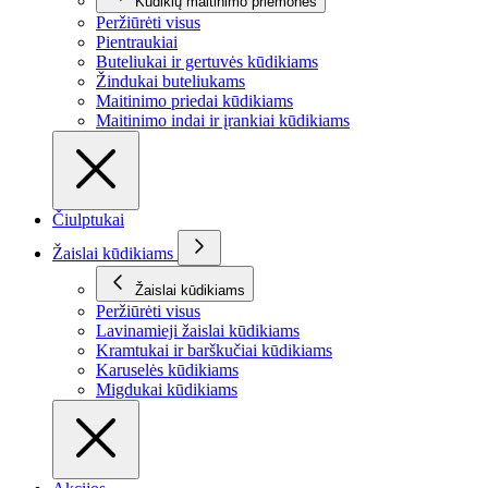
Kūdikių maitinimo priemonės
Peržiūrėti visus
Pientraukiai
Buteliukai ir gertuvės kūdikiams
Žindukai buteliukams
Maitinimo priedai kūdikiams
Maitinimo indai ir įrankiai kūdikiams
Čiulptukai
Žaislai kūdikiams
Žaislai kūdikiams
Peržiūrėti visus
Lavinamieji žaislai kūdikiams
Kramtukai ir barškučiai kūdikiams
Karuselės kūdikiams
Migdukai kūdikiams