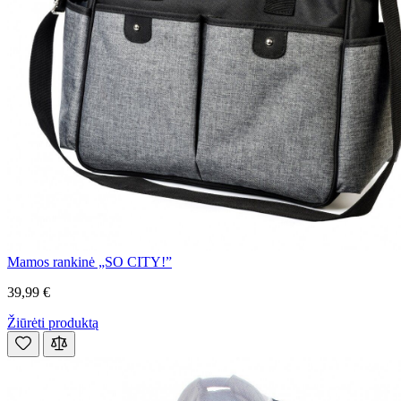
Mamos rankinė „SO CITY!”
39,99 €
Žiūrėti produktą