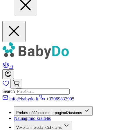
0
Search
info@babydo.lt
+37069832905
Prekės nėščiosioms ir pagimdžiusioms
Naujagimio kraitelis
Vokeliai ir pledai kūdikiams