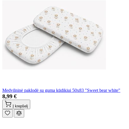
Medvilninė paklodė su guma kūdikiui 50x83 "Sweet bear white"
8,99 €
Į krepšelį