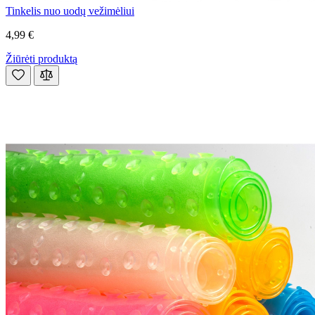
Tinkelis nuo uodų vežimėliui
4,99 €
Žiūrėti produktą