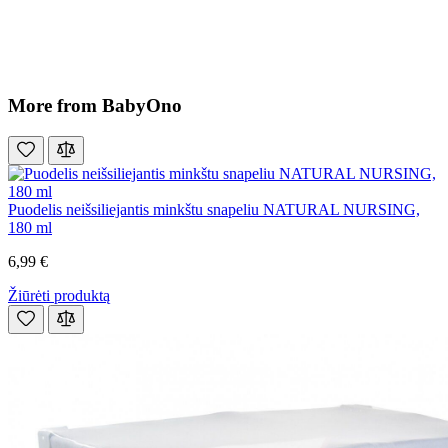
More from BabyOno
Puodelis neišsiliejantis minkštu snapeliu NATURAL NURSING,
180 ml
6,99 €
Žiūrėti produktą