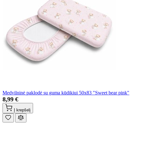
Medvilninė paklodė su guma kūdikiui 50x83 "Sweet bear pink"
8,99 €
Į krepšelį