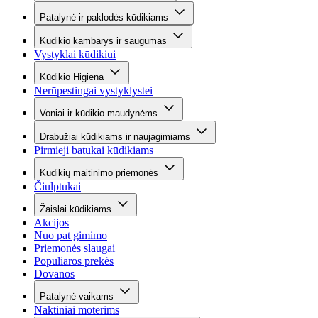
Patalynė ir paklodės kūdikiams
Kūdikio kambarys ir saugumas
Vystyklai kūdikiui
Kūdikio Higiena
Nerūpestingai vystyklystei
Voniai ir kūdikio maudynėms
Drabužiai kūdikiams ir naujagimiams
Pirmieji batukai kūdikiams
Kūdikių maitinimo priemonės
Čiulptukai
Žaislai kūdikiams
Akcijos
Nuo pat gimimo
Priemonės slaugai
Populiaros prekės
Dovanos
Patalynė vaikams
Naktiniai moterims