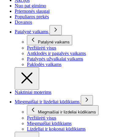
Akcijos
Nuo pat gimimo
Priemonės slaugai
Populiaros prekės
Dovanos
Patalynė vaikams
Patalynė vaikams
Peržiūrėti visus
Antklodės ir pagalvės vaikams
Patalynės užvalkalai vaikams
Paklodės vaikams
Naktiniai moterims
Miegmaišiai ir lizdeliai kūdikiams
Miegmaišiai ir lizdeliai kūdikiams
Peržiūrėti visus
Miegmaišiai kūdikiams
Lizdeliai ir kokonai kūdikiams