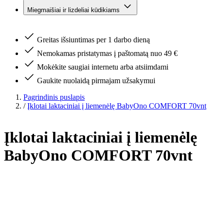
Miegmaišiai ir lizdeliai kūdikiams
Greitas išsiuntimas per 1 darbo dieną
Nemokamas pristatymas į paštomatą nuo 49 €
Mokėkite saugiai internetu arba atsiimdami
Gaukite nuolaidą pirmajam užsakymui
Pagrindinis puslapis
/
Įklotai laktaciniai į liemenėlę BabyOno COMFORT 70vnt
Įklotai laktaciniai į liemenėlę
BabyOno COMFORT 70vnt