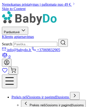
Nemokamas pristatymas į paštomatą nuo 49 €
Skip to Content
Parduotuvė
Klientų aptarnavimas
Search
info@babydo.lt
+37069832905
0
Prekės nėščiosioms ir pagimdžiusioms
Prekės nėščiosioms ir pagimdžiusioms