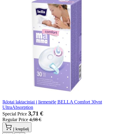
Įklotai laktaciniai į liemenėlę BELLA Comfort 30vnt
UltraAbsorption
3,71 €
Special Price
Regular Price
4,98 €
Į krepšelį