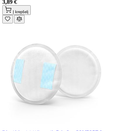
3,89 €
Į krepšelį