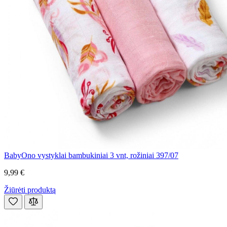
BabyOno vystyklai bambukiniai 3 vnt, rožiniai 397/07
9,99 €
Žiūrėti produktą