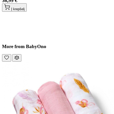
36,99 €
Į krepšelį
More from BabyOno