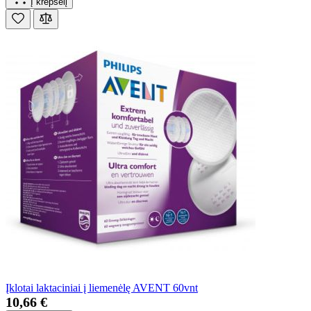
Į krepšelį
Įklotai laktaciniai į liemenėlę AVENT 60vnt
10,66 €