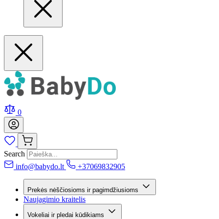
0
Search
info@babydo.lt
+37069832905
Prekės nėščiosioms ir pagimdžiusioms
Naujagimio kraitelis
Vokeliai ir pledai kūdikiams