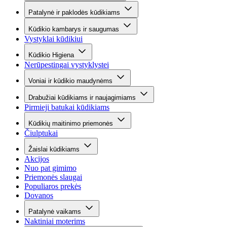
Patalynė ir paklodės kūdikiams
Kūdikio kambarys ir saugumas
Vystyklai kūdikiui
Kūdikio Higiena
Nerūpestingai vystyklystei
Voniai ir kūdikio maudynėms
Drabužiai kūdikiams ir naujagimiams
Pirmieji batukai kūdikiams
Kūdikių maitinimo priemonės
Čiulptukai
Žaislai kūdikiams
Akcijos
Nuo pat gimimo
Priemonės slaugai
Populiaros prekės
Dovanos
Patalynė vaikams
Naktiniai moterims