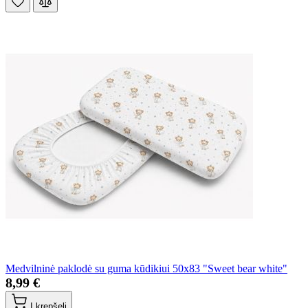
Medvilninė paklodė su guma kūdikiui 50x83 "Sweet bear white"
8,99 €
Į krepšelį