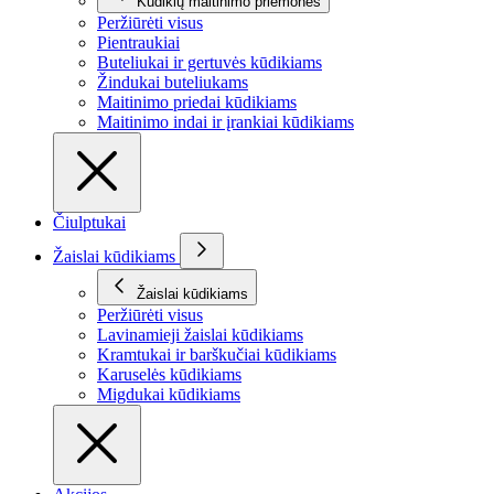
Kūdikių maitinimo priemonės
Peržiūrėti visus
Pientraukiai
Buteliukai ir gertuvės kūdikiams
Žindukai buteliukams
Maitinimo priedai kūdikiams
Maitinimo indai ir įrankiai kūdikiams
Čiulptukai
Žaislai kūdikiams
Žaislai kūdikiams
Peržiūrėti visus
Lavinamieji žaislai kūdikiams
Kramtukai ir barškučiai kūdikiams
Karuselės kūdikiams
Migdukai kūdikiams