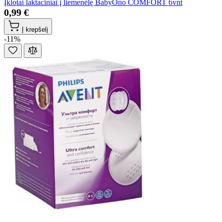
Įklotai laktaciniai į liemenėlę BabyOno COMFORT 6vnt
0,99 €
Į krepšelį
-11%