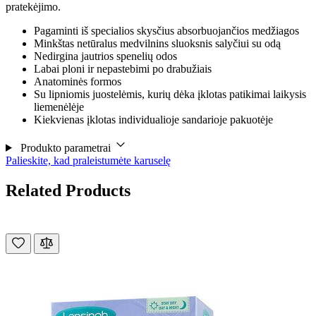
pratekėjimo.
Pagaminti iš specialios skysčius absorbuojančios medžiagos
Minkštas netūralus medvilnins sluoksnis salyčiui su odą
Nedirgina jautrios spenelių odos
Labai ploni ir nepastebimi po drabužiais
Anatominės formos
Su lipniomis juostelėmis, kurių dėka įklotas patikimai laikysis
liemenėlėje
Kiekvienas įklotas individualioje sandarioje pakuotėje
Produkto parametrai
Palieskite, kad praleistumėte karuselę
Related Products