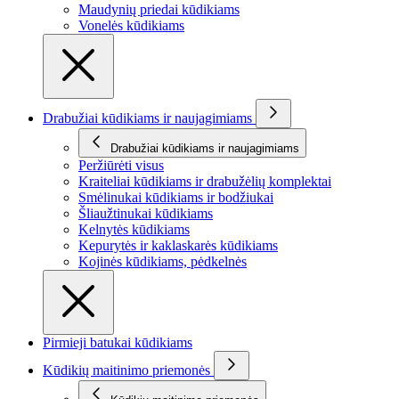
Maudynių priedai kūdikiams
Vonelės kūdikiams
Drabužiai kūdikiams ir naujagimiams
Drabužiai kūdikiams ir naujagimiams
Peržiūrėti visus
Kraiteliai kūdikiams ir drabužėlių komplektai
Smėlinukai kūdikiams ir bodžiukai
Šliaužtinukai kūdikiams
Kelnytės kūdikiams
Kepurytės ir kaklaskarės kūdikiams
Kojinės kūdikiams, pėdkelnės
Pirmieji batukai kūdikiams
Kūdikių maitinimo priemonės