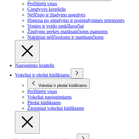
Peržiūrėti visus
Gimdyvės krepšelis
Nėščiųjų ir žindymo pagalvės
Higiena po gimdymo ir pogimdyminės priemonės
Vonios ir veido rankšluosčiai
Žindymo prekės maitinančioms mamoms
Naktiniai nėščiosioms ir maitinančioms
Naujagimio kraitelis
Vokeliai ir pledai kūdikiams
Vokeliai ir pledai kūdikiams
Peržiūrėti visus
Vokeliai naujagimiams
Pledai kūdikiams
Žieminiai vokeliai kūdikiams