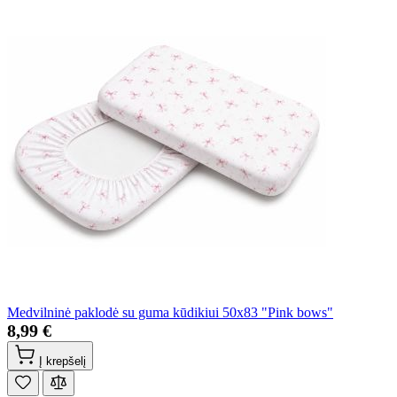
Medvilninė paklodė su guma kūdikiui 50x83 "Pink bows"
8,99 €
Į krepšelį