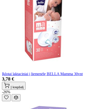
Įklotai laktaciniai į liemenėlę BELLA Mamma 30vnt
3,78 €
Į krepšelį
-26%