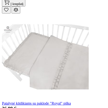
Į krepšelį
Patalynė kūdikiams su paklode "Royal" pilka