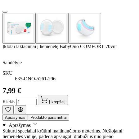
Įklotai laktaciniai į liemenėlę BabyOno COMFORT 70vnt
Sandėlyje
SKU
635-ONO-5261-296
7,99 €
Kiekis
Į krepšelį
Aprašymas
Produkto parametrai
Aprašymas
Sukurti specialiai krūtimi maitinančioms moterims. Nešiojami
liemenėlės viduje, padeda apsaugoti drabužius nuo pieno