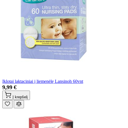
Įklotai laktaciniai į liemenėlę Lansinoh 60vnt
9,99 €
Į krepšelį