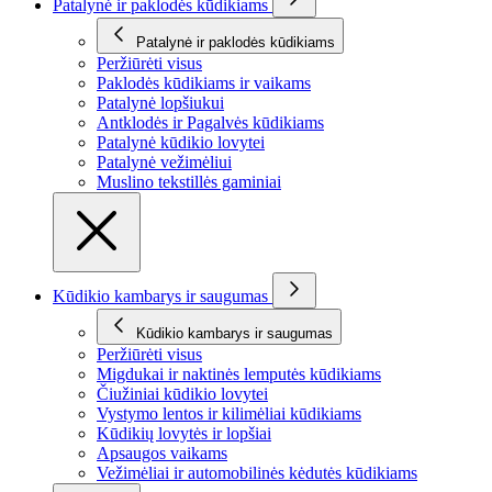
Patalynė ir paklodės kūdikiams
Patalynė ir paklodės kūdikiams
Peržiūrėti visus
Paklodės kūdikiams ir vaikams
Patalynė lopšiukui
Antklodės ir Pagalvės kūdikiams
Patalynė kūdikio lovytei
Patalynė vežimėliui
Muslino tekstillės gaminiai
Kūdikio kambarys ir saugumas
Kūdikio kambarys ir saugumas
Peržiūrėti visus
Migdukai ir naktinės lemputės kūdikiams
Čiužiniai kūdikio lovytei
Vystymo lentos ir kilimėliai kūdikiams
Kūdikių lovytės ir lopšiai
Apsaugos vaikams
Vežimėliai ir automobilinės kėdutės kūdikiams