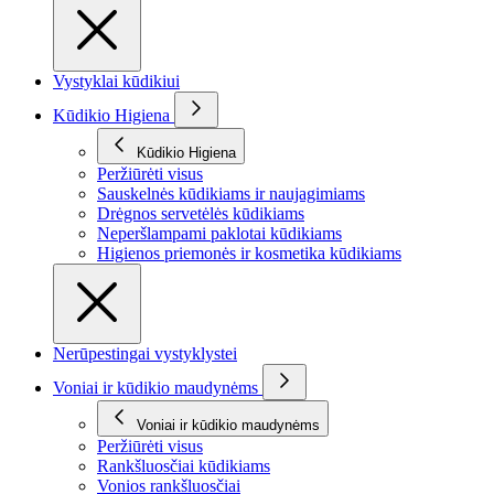
Vystyklai kūdikiui
Kūdikio Higiena
Kūdikio Higiena
Peržiūrėti visus
Sauskelnės kūdikiams ir naujagimiams
Drėgnos servetėlės kūdikiams
Neperšlampami paklotai kūdikiams
Higienos priemonės ir kosmetika kūdikiams
Nerūpestingai vystyklystei
Voniai ir kūdikio maudynėms
Voniai ir kūdikio maudynėms
Peržiūrėti visus
Rankšluosčiai kūdikiams
Vonios rankšluosčiai