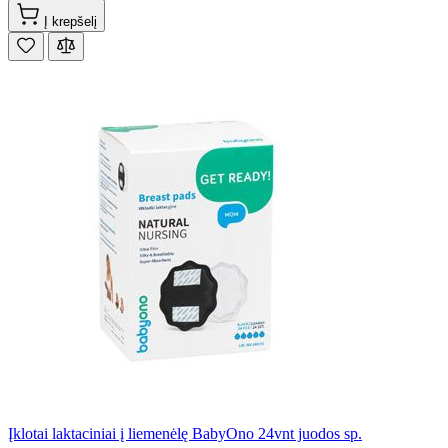
Į krepšelį
Įklotai laktaciniai į liemenėlę BabyOno 24vnt juodos sp.