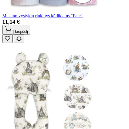
Muslino vystyklų rinkinys kūdikiams "Pale"
11,14 €
Į krepšelį