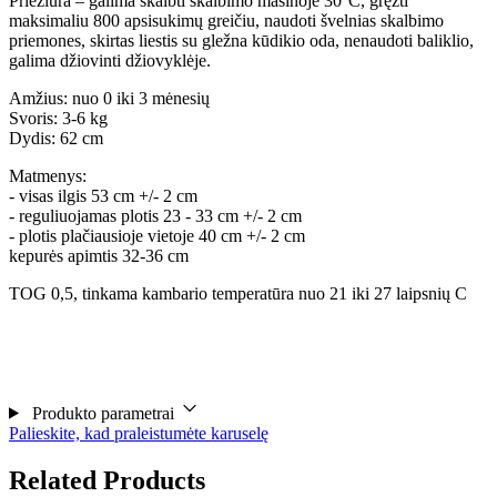
Priežiūra – galima skalbti skalbimo mašinoje 30°C, gręžti
maksimaliu 800 apsisukimų greičiu, naudoti švelnias skalbimo
priemones, skirtas liestis su gležna kūdikio oda, nenaudoti baliklio,
galima džiovinti džiovyklėje.
Amžius: nuo 0 iki 3 mėnesių
Svoris: 3-6 kg
Dydis: 62 cm
Matmenys:
- visas ilgis 53 cm +/- 2 cm
- reguliuojamas plotis 23 - 33 cm +/- 2 cm
- plotis plačiausioje vietoje 40 cm +/- 2 cm
kepurės apimtis 32-36 cm
TOG 0,5, tinkama kambario temperatūra nuo 21 iki 27 laipsnių C
Produkto parametrai
Palieskite, kad praleistumėte karuselę
Related Products