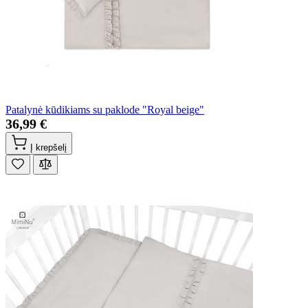
Patalynė kūdikiams su paklode "Royal beige"
36,99 €
Į krepšelį