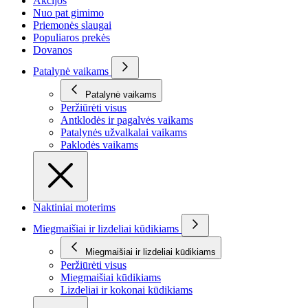
Akcijos
Nuo pat gimimo
Priemonės slaugai
Populiaros prekės
Dovanos
Patalynė vaikams
Patalynė vaikams
Peržiūrėti visus
Antklodės ir pagalvės vaikams
Patalynės užvalkalai vaikams
Paklodės vaikams
Naktiniai moterims
Miegmaišiai ir lizdeliai kūdikiams
Miegmaišiai ir lizdeliai kūdikiams
Peržiūrėti visus
Miegmaišiai kūdikiams
Lizdeliai ir kokonai kūdikiams