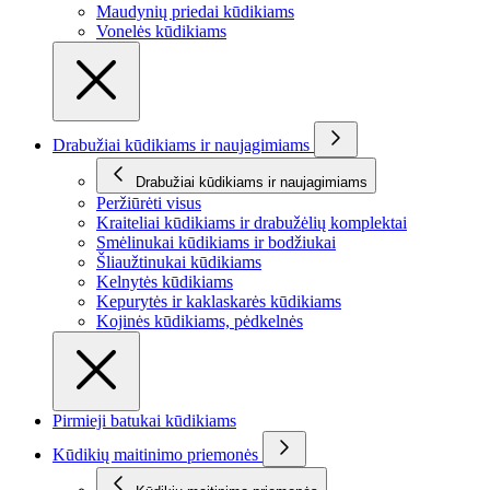
Maudynių priedai kūdikiams
Vonelės kūdikiams
Drabužiai kūdikiams ir naujagimiams
Drabužiai kūdikiams ir naujagimiams
Peržiūrėti visus
Kraiteliai kūdikiams ir drabužėlių komplektai
Smėlinukai kūdikiams ir bodžiukai
Šliaužtinukai kūdikiams
Kelnytės kūdikiams
Kepurytės ir kaklaskarės kūdikiams
Kojinės kūdikiams, pėdkelnės
Pirmieji batukai kūdikiams
Kūdikių maitinimo priemonės