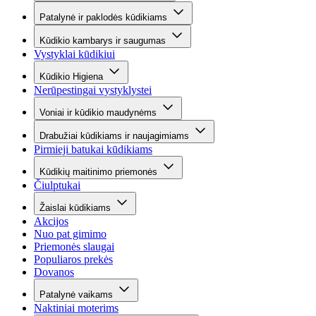
Patalynė ir paklodės kūdikiams
Kūdikio kambarys ir saugumas
Vystyklai kūdikiui
Kūdikio Higiena
Nerūpestingai vystyklystei
Voniai ir kūdikio maudynėms
Drabužiai kūdikiams ir naujagimiams
Pirmieji batukai kūdikiams
Kūdikių maitinimo priemonės
Čiulptukai
Žaislai kūdikiams
Akcijos
Nuo pat gimimo
Priemonės slaugai
Populiaros prekės
Dovanos
Patalynė vaikams
Naktiniai moterims