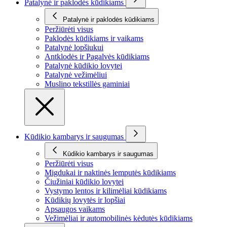
Patalynė ir paklodės kūdikiams
Patalynė ir paklodės kūdikiams
Peržiūrėti visus
Paklodės kūdikiams ir vaikams
Patalynė lopšiukui
Antklodės ir Pagalvės kūdikiams
Patalynė kūdikio lovytei
Patalynė vežimėliui
Muslino tekstillės gaminiai
Kūdikio kambarys ir saugumas
Kūdikio kambarys ir saugumas
Peržiūrėti visus
Migdukai ir naktinės lemputės kūdikiams
Čiužiniai kūdikio lovytei
Vystymo lentos ir kilimėliai kūdikiams
Kūdikių lovytės ir lopšiai
Apsaugos vaikams
Vežimėliai ir automobilinės kėdutės kūdikiams