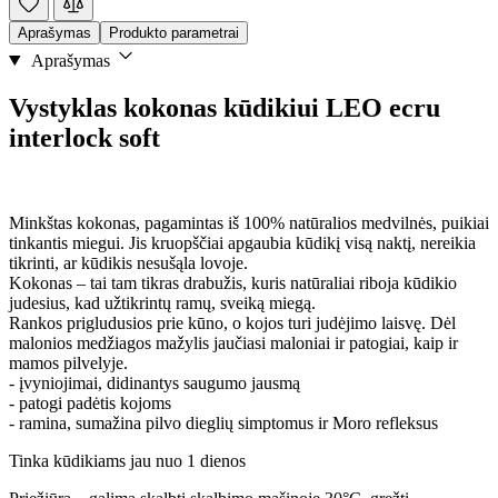
Aprašymas
Produkto parametrai
Aprašymas
Vystyklas kokonas kūdikiui LEO ecru
interlock soft
Minkštas kokonas, pagamintas iš 100% natūralios medvilnės, puikiai
tinkantis miegui. Jis kruopščiai apgaubia kūdikį visą naktį, nereikia
tikrinti, ar kūdikis nesušąla lovoje.
Kokonas – tai tam tikras drabužis, kuris natūraliai riboja kūdikio
judesius, kad užtikrintų ramų, sveiką miegą.
Rankos prigludusios prie kūno, o kojos turi judėjimo laisvę. Dėl
malonios medžiagos mažylis jaučiasi maloniai ir patogiai, kaip ir
mamos pilvelyje.
- įvyniojimai, didinantys saugumo jausmą
- patogi padėtis kojoms
- ramina, sumažina pilvo dieglių simptomus ir Moro refleksus
Tinka kūdikiams jau nuo 1 dienos