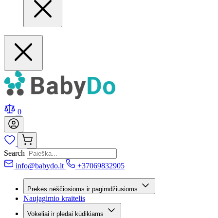
0
Search
info@babydo.lt
+37069832905
Prekės nėščiosioms ir pagimdžiusioms
Naujagimio kraitelis
Vokeliai ir pledai kūdikiams