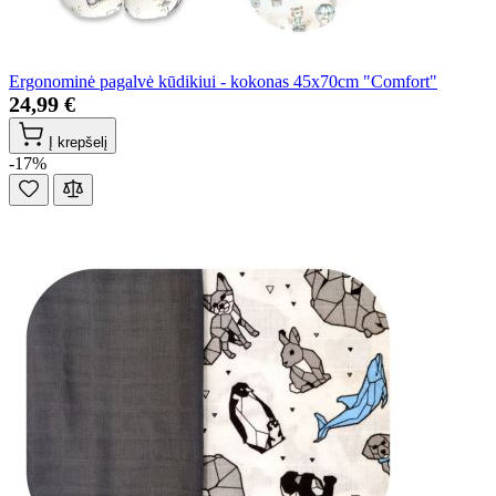
Ergonominė pagalvė kūdikiui - kokonas 45x70cm "Comfort"
24,99 €
Į krepšelį
-17%