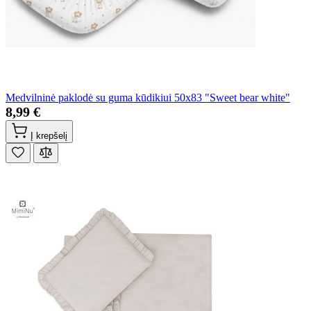
Medvilninė paklodė su guma kūdikiui 50x83 "Sweet bear white"
8,99 €
Į krepšelį