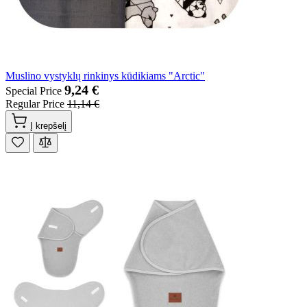
Muslino vystyklų rinkinys kūdikiams "Arctic"
9,24 €
Special Price
Regular Price
11,14 €
Į krepšelį