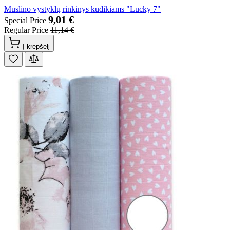
Muslino vystyklų rinkinys kūdikiams "Lucky 7"
9,01 €
Special Price
Regular Price
11,14 €
Į krepšelį