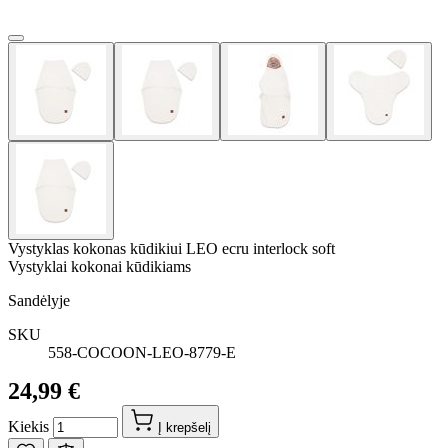
Vystyklas kokonas kūdikiui LEO ecru interlock soft
Vystyklai kokonai kūdikiams
Sandėlyje
SKU
558-COCOON-LEO-8779-E
24,99 €
Kiekis
Į krepšelį