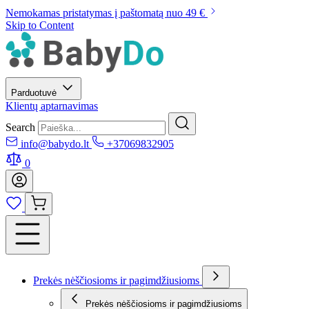
Nemokamas pristatymas į paštomatą nuo 49 €
Skip to Content
Parduotuvė
Klientų aptarnavimas
Search
info@babydo.lt
+37069832905
0
Prekės nėščiosioms ir pagimdžiusioms
Prekės nėščiosioms ir pagimdžiusioms