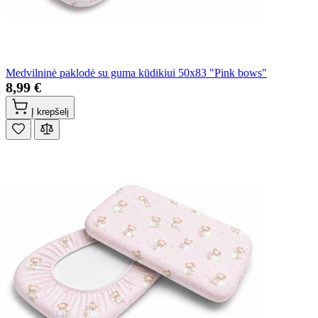
Medvilninė paklodė su guma kūdikiui 50x83 "Pink bows"
8,99 €
Į krepšelį