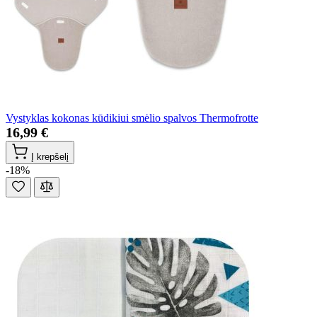
Vystyklas kokonas kūdikiui smėlio spalvos Thermofrotte
16,99 €
Į krepšelį
-18%