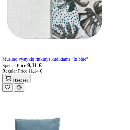
Muslino vystyklų rinkinys kūdikiams "In blue"
9,11 €
Special Price
Regular Price
11,14 €
Į krepšelį