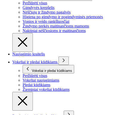
Peržiūrėti visus
Gimdyvės krepšelis
Nėščiųjų ir žindymo pagalvės
Higiena po gimdymo ir pogimdyminės priemonės
Vonios ir veido rankšluosčiai
Žindymo prekės maitinančioms mamoms
Naktiniai nėščiosioms ir maitinančioms
Naujagimio kraitelis
Vokeliai ir pledai kūdikiams
Vokeliai ir pledai kūdikiams
Peržiūrėti visus
Vokeliai naujagimiams
Pledai kūdikiams
Žieminiai vokeliai kūdikiams