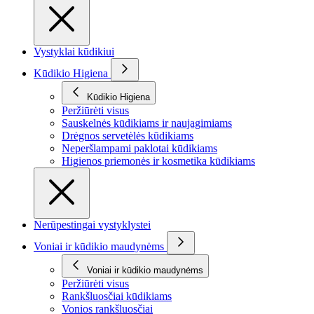
Vystyklai kūdikiui
Kūdikio Higiena
Kūdikio Higiena
Peržiūrėti visus
Sauskelnės kūdikiams ir naujagimiams
Drėgnos servetėlės kūdikiams
Neperšlampami paklotai kūdikiams
Higienos priemonės ir kosmetika kūdikiams
Nerūpestingai vystyklystei
Voniai ir kūdikio maudynėms
Voniai ir kūdikio maudynėms
Peržiūrėti visus
Rankšluosčiai kūdikiams
Vonios rankšluosčiai