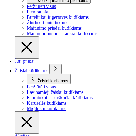
Kūdikių maitinimo priemonės
Peržiūrėti visus
Pientraukiai
Buteliukai ir gertuvės kūdikiams
Žindukai buteliukams
Maitinimo priedai kūdikiams
Maitinimo indai ir įrankiai kūdikiams
Čiulptukai
Žaislai kūdikiams
Žaislai kūdikiams
Peržiūrėti visus
Lavinamieji žaislai kūdikiams
Kramtukai ir barškučiai kūdikiams
Karuselės kūdikiams
Migdukai kūdikiams