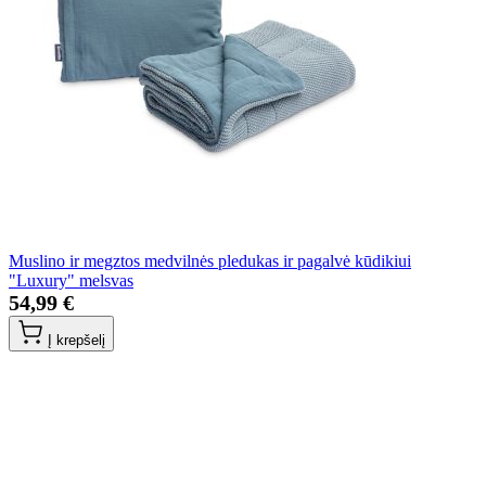
Muslino ir megztos medvilnės pledukas ir pagalvė kūdikiui
"Luxury" melsvas
54,99 €
Į krepšelį