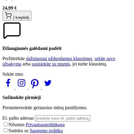
24,99 €
Į krepšelį
Džiaugiamės galėdami padėti
Peržiūrėkite
dažniausiai užduodamus klausimus
,
sekite savo
užsakymą
arba
susisiekite su mumis
, jei turite klausimų.
Sekite mus
Sužinokite pirmieji
Prenumeruokite geriausius mūsų pasiūlymus.
El. pašto adresas
Nõustun
Privaatsuspoliitikaga
Sutinku su
Saugumo politika