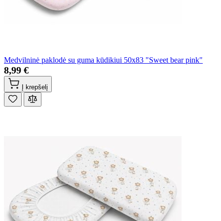
Medvilninė paklodė su guma kūdikiui 50x83 "Sweet bear pink"
8,99 €
Į krepšelį