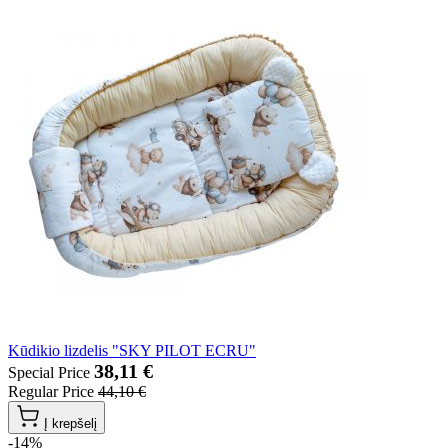
Kūdikio lizdelis "SKY PILOT ECRU"
38,11 €
Special Price
Regular Price
44,10 €
Į krepšelį
-14%