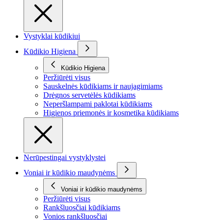
Vystyklai kūdikiui
Kūdikio Higiena
Kūdikio Higiena
Peržiūrėti visus
Sauskelnės kūdikiams ir naujagimiams
Drėgnos servetėlės kūdikiams
Neperšlampami paklotai kūdikiams
Higienos priemonės ir kosmetika kūdikiams
Nerūpestingai vystyklystei
Voniai ir kūdikio maudynėms
Voniai ir kūdikio maudynėms
Peržiūrėti visus
Rankšluosčiai kūdikiams
Vonios rankšluosčiai