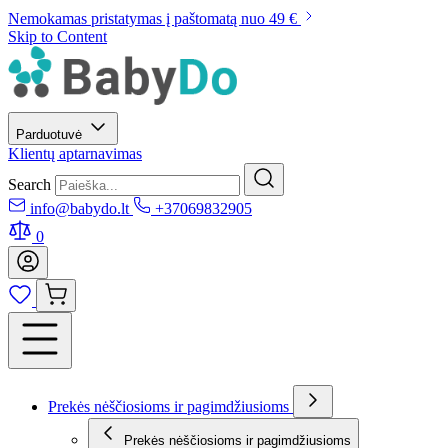
Nemokamas pristatymas į paštomatą nuo 49 €
Skip to Content
Parduotuvė
Klientų aptarnavimas
Search
info@babydo.lt
+37069832905
0
Prekės nėščiosioms ir pagimdžiusioms
Prekės nėščiosioms ir pagimdžiusioms