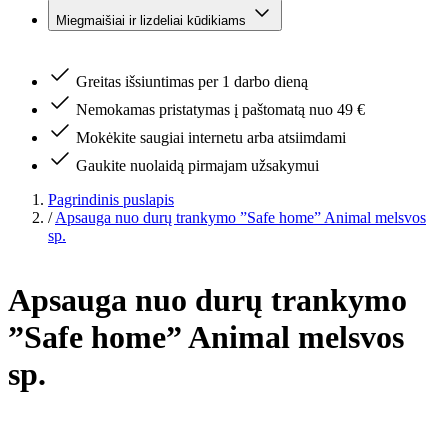
Miegmaišiai ir lizdeliai kūdikiams
Greitas išsiuntimas per 1 darbo dieną
Nemokamas pristatymas į paštomatą nuo 49 €
Mokėkite saugiai internetu arba atsiimdami
Gaukite nuolaidą pirmajam užsakymui
Pagrindinis puslapis
/
Apsauga nuo durų trankymo ”Safe home” Animal melsvos
sp.
Apsauga nuo durų trankymo
”Safe home” Animal melsvos
sp.