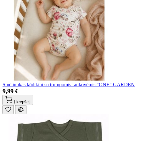
Smėlinukas kūdikiui su trumpomis rankovėmis "ONE" GARDEN
9,99 €
Į krepšelį