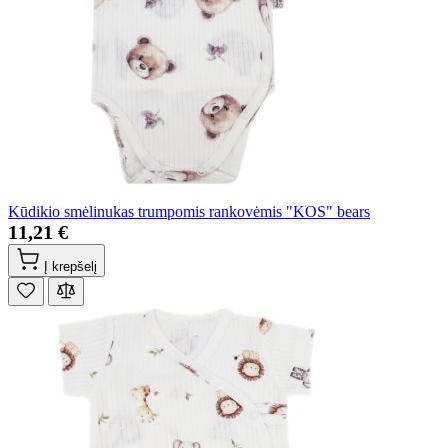
Kūdikio smėlinukas trumpomis rankovėmis "KOS" bears
11,21 €
Į krepšelį