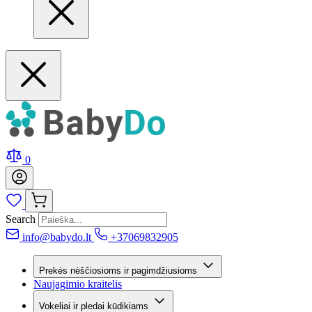
0
Search
info@babydo.lt
+37069832905
Prekės nėščiosioms ir pagimdžiusioms
Naujagimio kraitelis
Vokeliai ir pledai kūdikiams