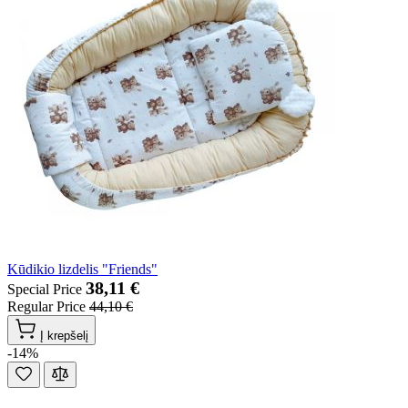
Kūdikio lizdelis "Friends"
38,11 €
Special Price
Regular Price
44,10 €
Į krepšelį
-14%