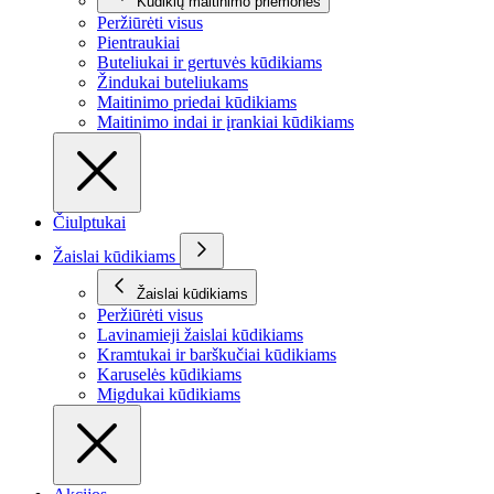
Kūdikių maitinimo priemonės
Peržiūrėti visus
Pientraukiai
Buteliukai ir gertuvės kūdikiams
Žindukai buteliukams
Maitinimo priedai kūdikiams
Maitinimo indai ir įrankiai kūdikiams
Čiulptukai
Žaislai kūdikiams
Žaislai kūdikiams
Peržiūrėti visus
Lavinamieji žaislai kūdikiams
Kramtukai ir barškučiai kūdikiams
Karuselės kūdikiams
Migdukai kūdikiams