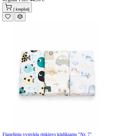
Į krepšelį
Flanelinių vystyklų rinkinys kūdikiams "Nr. 7"