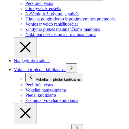
Peržiūrėti visus
Gimdyvės krepšelis
Nėščiųjų ir žindymo pagalvės
Higiena po gimdymo ir pogimdyminės priemonės
Vonios ir veido rankšluosčiai
Žindymo prekės maitinančioms mamoms
Naktiniai nėščiosioms ir maitinančioms
Naujagimio kraitelis
Vokeliai ir pledai kūdikiams
Vokeliai ir pledai kūdikiams
Peržiūrėti visus
Vokeliai naujagimiams
Pledai kūdikiams
Žieminiai vokeliai kūdikiams