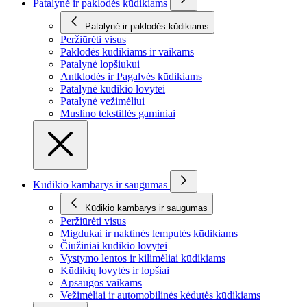
Patalynė ir paklodės kūdikiams
Patalynė ir paklodės kūdikiams
Peržiūrėti visus
Paklodės kūdikiams ir vaikams
Patalynė lopšiukui
Antklodės ir Pagalvės kūdikiams
Patalynė kūdikio lovytei
Patalynė vežimėliui
Muslino tekstillės gaminiai
Kūdikio kambarys ir saugumas
Kūdikio kambarys ir saugumas
Peržiūrėti visus
Migdukai ir naktinės lemputės kūdikiams
Čiužiniai kūdikio lovytei
Vystymo lentos ir kilimėliai kūdikiams
Kūdikių lovytės ir lopšiai
Apsaugos vaikams
Vežimėliai ir automobilinės kėdutės kūdikiams