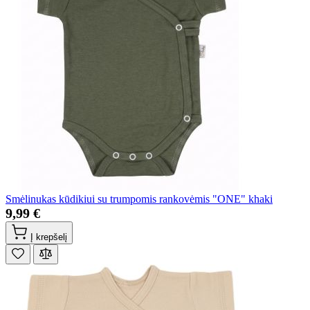
Smėlinukas kūdikiui su trumpomis rankovėmis "ONE" khaki
9,99 €
Į krepšelį