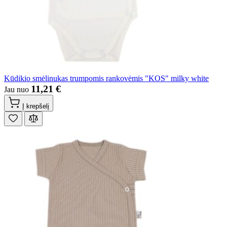
Kūdikio smėlinukas trumpomis rankovėmis "KOS" milky white
11,21 €
Jau nuo
Į krepšelį