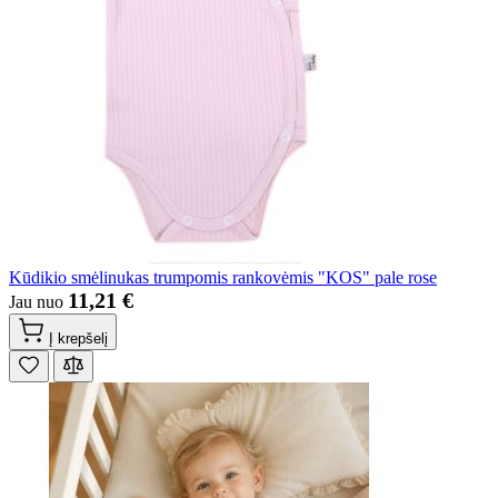
Kūdikio smėlinukas trumpomis rankovėmis "KOS" pale rose
11,21 €
Jau nuo
Į krepšelį