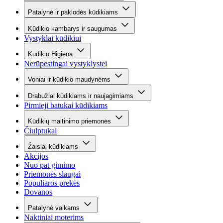
Patalynė ir paklodės kūdikiams
Kūdikio kambarys ir saugumas
Vystyklai kūdikiui
Kūdikio Higiena
Nerūpestingai vystyklystei
Voniai ir kūdikio maudynėms
Drabužiai kūdikiams ir naujagimiams
Pirmieji batukai kūdikiams
Kūdikių maitinimo priemonės
Čiulptukai
Žaislai kūdikiams
Akcijos
Nuo pat gimimo
Priemonės slaugai
Populiaros prekės
Dovanos
Patalynė vaikams
Naktiniai moterims