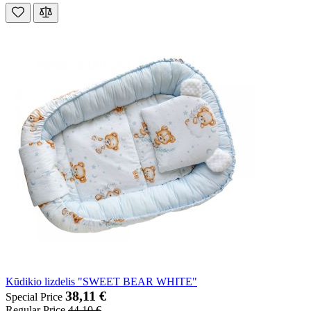
Kūdikio lizdelis "SWEET BEAR WHITE"
38,11 €
Special Price
Regular Price
44,10 €