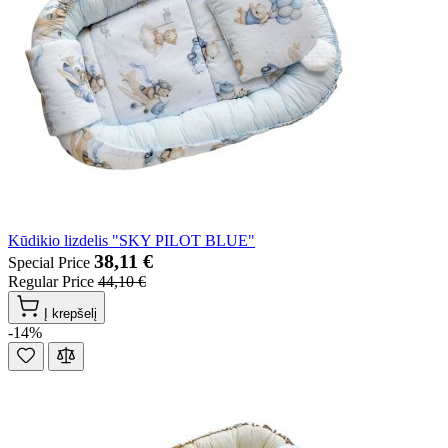
Kūdikio lizdelis "SKY PILOT BLUE"
38,11 €
Special Price
Regular Price
44,10 €
Į krepšelį
-14%