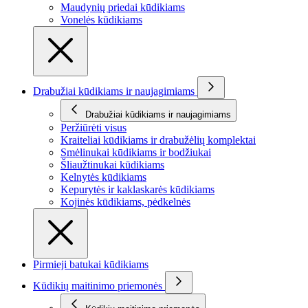
Maudynių priedai kūdikiams
Vonelės kūdikiams
Drabužiai kūdikiams ir naujagimiams
Drabužiai kūdikiams ir naujagimiams
Peržiūrėti visus
Kraiteliai kūdikiams ir drabužėlių komplektai
Smėlinukai kūdikiams ir bodžiukai
Šliaužtinukai kūdikiams
Kelnytės kūdikiams
Kepurytės ir kaklaskarės kūdikiams
Kojinės kūdikiams, pėdkelnės
Pirmieji batukai kūdikiams
Kūdikių maitinimo priemonės