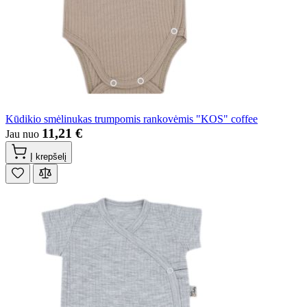
Kūdikio smėlinukas trumpomis rankovėmis "KOS" coffee
11,21 €
Jau nuo
Į krepšelį