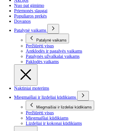
Akcijos
Nuo pat gimimo
Priemonės slaugai
Populiaros prekės
Dovanos
Patalynė vaikams
Patalynė vaikams
Peržiūrėti visus
Antklodės ir pagalvės vaikams
Patalynės užvalkalai vaikams
Paklodės vaikams
Naktiniai moterims
Miegmaišiai ir lizdeliai kūdikiams
Miegmaišiai ir lizdeliai kūdikiams
Peržiūrėti visus
Miegmaišiai kūdikiams
Lizdeliai ir kokonai kūdikiams