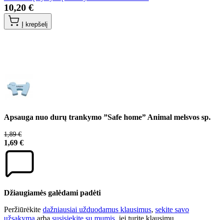
10,20 €
Į krepšelį
Apsauga nuo durų trankymo ”Safe home” Animal melsvos sp.
1,89 €
1,69 €
Džiaugiamės galėdami padėti
Peržiūrėkite
dažniausiai užduodamus klausimus
,
sekite savo
užsakymą
arba
susisiekite su mumis
, jei turite klausimų.