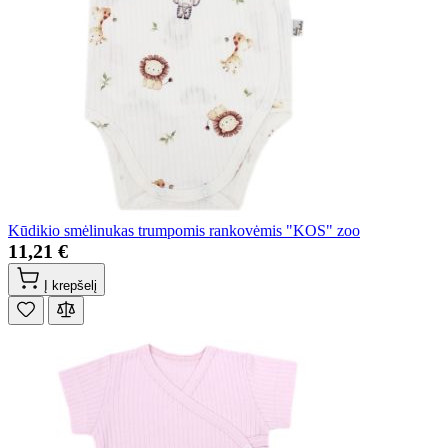
Kūdikio smėlinukas trumpomis rankovėmis "KOS" zoo
11,21 €
Į krepšelį