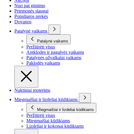
Akcijos
Nuo pat gimimo
Priemonės slaugai
Populiaros prekės
Dovanos
Patalynė vaikams
Patalynė vaikams
Peržiūrėti visus
Antklodės ir pagalvės vaikams
Patalynės užvalkalai vaikams
Paklodės vaikams
Naktiniai moterims
Miegmaišiai ir lizdeliai kūdikiams
Miegmaišiai ir lizdeliai kūdikiams
Peržiūrėti visus
Miegmaišiai kūdikiams
Lizdeliai ir kokonai kūdikiams