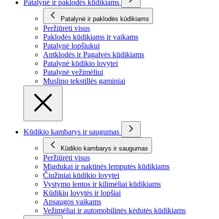
Patalynė ir paklodės kūdikiams
Patalynė ir paklodės kūdikiams
Peržiūrėti visus
Paklodės kūdikiams ir vaikams
Patalynė lopšiukui
Antklodės ir Pagalvės kūdikiams
Patalynė kūdikio lovytei
Patalynė vežimėliui
Muslino tekstillės gaminiai
Kūdikio kambarys ir saugumas
Kūdikio kambarys ir saugumas
Peržiūrėti visus
Migdukai ir naktinės lemputės kūdikiams
Čiužiniai kūdikio lovytei
Vystymo lentos ir kilimėliai kūdikiams
Kūdikių lovytės ir lopšiai
Apsaugos vaikams
Vežimėliai ir automobilinės kėdutės kūdikiams