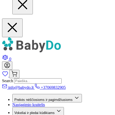
0
Search
info@babydo.lt
+37069832905
Prekės nėščiosioms ir pagimdžiusioms
Naujagimio kraitelis
Vokeliai ir pledai kūdikiams