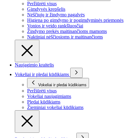
Peržiūrėti visus
Gimdyvės krepšelis
Nėščiųjų ir žindymo pagalvės
Higiena po gimdymo ir pogimdyminės priemonės
Vonios ir veido rankšluosčiai
Žindymo prekės maitinančioms mamoms
Naktiniai nėščiosioms ir maitinančioms
Naujagimio kraitelis
Vokeliai ir pledai kūdikiams
Vokeliai ir pledai kūdikiams
Peržiūrėti visus
Vokeliai naujagimiams
Pledai kūdikiams
Žieminiai vokeliai kūdikiams