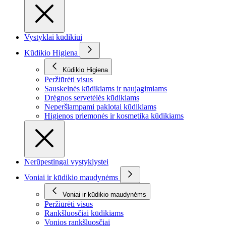
Vystyklai kūdikiui
Kūdikio Higiena
Kūdikio Higiena
Peržiūrėti visus
Sauskelnės kūdikiams ir naujagimiams
Drėgnos servetėlės kūdikiams
Neperšlampami paklotai kūdikiams
Higienos priemonės ir kosmetika kūdikiams
Nerūpestingai vystyklystei
Voniai ir kūdikio maudynėms
Voniai ir kūdikio maudynėms
Peržiūrėti visus
Rankšluosčiai kūdikiams
Vonios rankšluosčiai