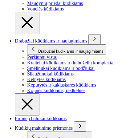
Maudynių priedai kūdikiams
Vonelės kūdikiams
Drabužiai kūdikiams ir naujagimiams
Drabužiai kūdikiams ir naujagimiams
Peržiūrėti visus
Kraiteliai kūdikiams ir drabužėlių komplektai
Smėlinukai kūdikiams ir bodžiukai
Šliaužtinukai kūdikiams
Kelnytės kūdikiams
Kepurytės ir kaklaskarės kūdikiams
Kojinės kūdikiams, pėdkelnės
Pirmieji batukai kūdikiams
Kūdikių maitinimo priemonės