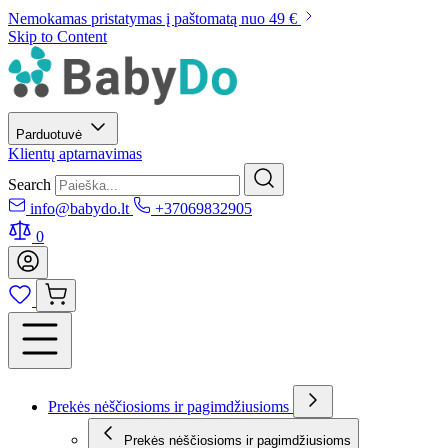
Nemokamas pristatymas į paštomatą nuo 49 €
Skip to Content
Parduotuvė
Klientų aptarnavimas
Search
info@babydo.lt
+37069832905
0
Prekės nėščiosioms ir pagimdžiusioms
Prekės nėščiosioms ir pagimdžiusioms