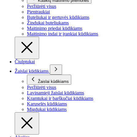
Kūdikių maitinimo priemonės
Peržiūrėti visus
Pientraukiai
Buteliukai ir gertuvės kūdikiams
Žindukai buteliukams
Maitinimo priedai kūdikiams
Maitinimo indai ir įrankiai kūdikiams
Čiulptukai
Žaislai kūdikiams
Žaislai kūdikiams
Peržiūrėti visus
Lavinamieji žaislai kūdikiams
Kramtukai ir barškučiai kūdikiams
Karuselės kūdikiams
Migdukai kūdikiams