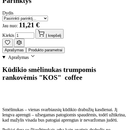
Parinktys
Dydis
11,21 €
Jau nuo:
Kiekis
Į krepšelį
Aprašymas
Produkto parametrai
Aprašymas
Kūdikio smėlinukas trumpomis
rankovėmis "KOS" coffee
Smėlinukas – vienas svarbiausių kūdikio drabužių kasdienai. Jį
lengva aprengti – užsegamas patogiomis spaudėmis, todėl užtikrina,
kad mažylis visada bus patogiai aprengtas ir nevaržomas judėti.
Puikiai dera su šliaužtinukais arba kaip apatinis drabužis po