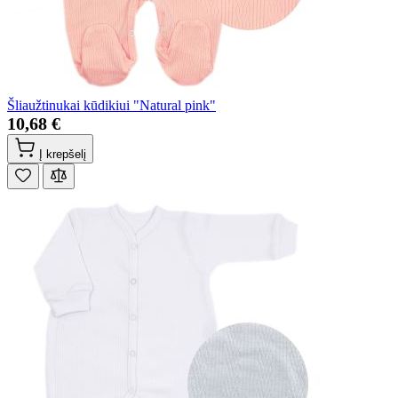
Šliaužtinukai kūdikiui "Natural pink"
10,68 €
Į krepšelį