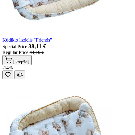
Kūdikio lizdelis "Friends"
38,11 €
Special Price
Regular Price
44,10 €
Į krepšelį
-14%