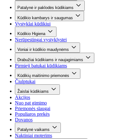
Patalynė ir paklodės kūdikiams
Kūdikio kambarys ir saugumas
Vystyklai kūdikiui
Kūdikio Higiena
Nerūpestingai vystyklystei
Voniai ir kūdikio maudynėms
Drabužiai kūdikiams ir naujagimiams
Pirmieji batukai kūdikiams
Kūdikių maitinimo priemonės
Čiulptukai
Žaislai kūdikiams
Akcijos
Nuo pat gimimo
Priemonės slaugai
Populiaros prekės
Dovanos
Patalynė vaikams
Naktiniai moterims