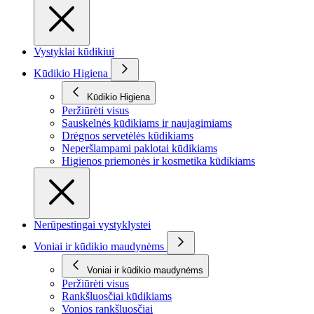
Vystyklai kūdikiui
Kūdikio Higiena
Kūdikio Higiena
Peržiūrėti visus
Sauskelnės kūdikiams ir naujagimiams
Drėgnos servetėlės kūdikiams
Neperšlampami paklotai kūdikiams
Higienos priemonės ir kosmetika kūdikiams
Nerūpestingai vystyklystei
Voniai ir kūdikio maudynėms
Voniai ir kūdikio maudynėms
Peržiūrėti visus
Rankšluosčiai kūdikiams
Vonios rankšluosčiai