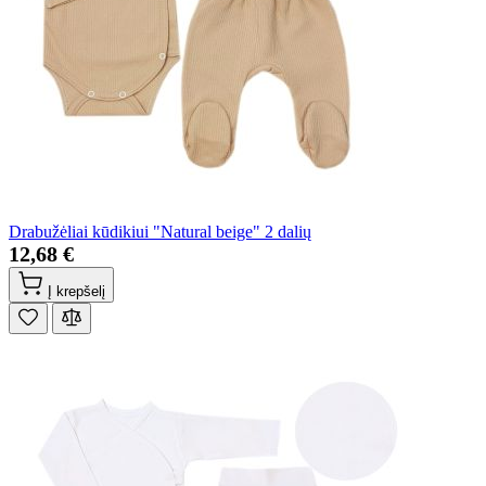
Drabužėliai kūdikiui "Natural beige" 2 dalių
12,68 €
Į krepšelį