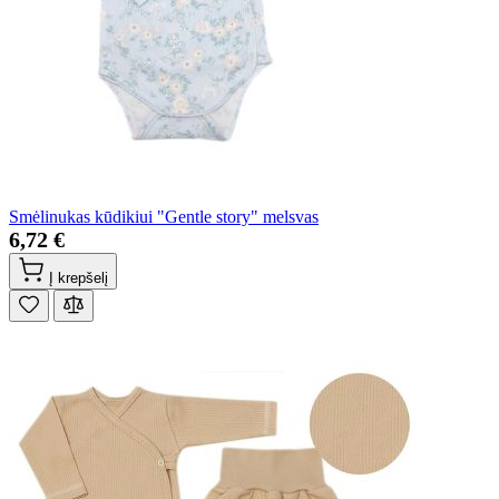
Smėlinukas kūdikiui "Gentle story" melsvas
6,72 €
Į krepšelį