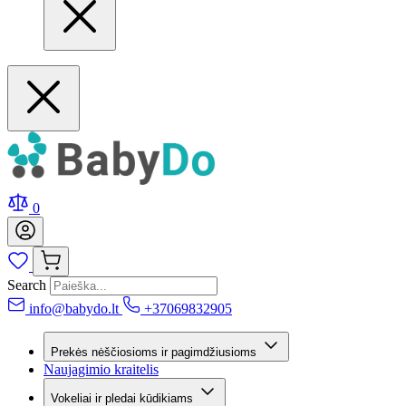
0
Search
info@babydo.lt
+37069832905
Prekės nėščiosioms ir pagimdžiusioms
Naujagimio kraitelis
Vokeliai ir pledai kūdikiams