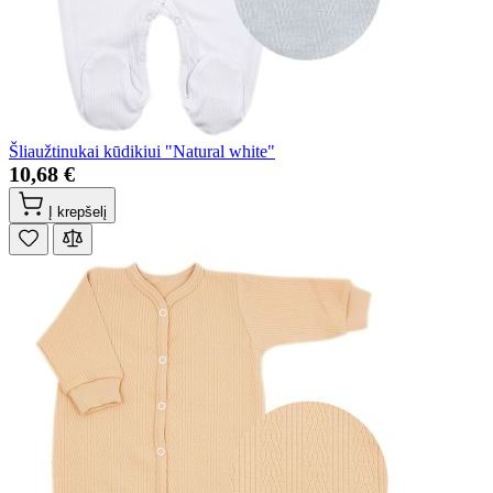
Šliaužtinukai kūdikiui "Natural white"
10,68 €
Į krepšelį