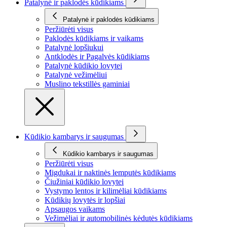
Patalynė ir paklodės kūdikiams
Patalynė ir paklodės kūdikiams
Peržiūrėti visus
Paklodės kūdikiams ir vaikams
Patalynė lopšiukui
Antklodės ir Pagalvės kūdikiams
Patalynė kūdikio lovytei
Patalynė vežimėliui
Muslino tekstillės gaminiai
Kūdikio kambarys ir saugumas
Kūdikio kambarys ir saugumas
Peržiūrėti visus
Migdukai ir naktinės lemputės kūdikiams
Čiužiniai kūdikio lovytei
Vystymo lentos ir kilimėliai kūdikiams
Kūdikių lovytės ir lopšiai
Apsaugos vaikams
Vežimėliai ir automobilinės kėdutės kūdikiams