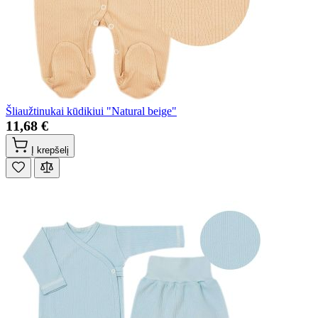
Šliaužtinukai kūdikiui "Natural beige"
11,68 €
Į krepšelį