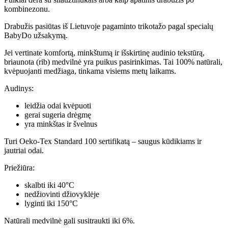
kombinezonu.
Drabužis pasiūtas iš Lietuvoje pagaminto trikotažo pagal specialų
BabyDo užsakymą.
Jei vertinate komfortą, minkštumą ir išskirtinę audinio tekstūrą,
briaunota (rib) medvilnė yra puikus pasirinkimas. Tai 100% natūrali,
kvėpuojanti medžiaga, tinkama visiems metų laikams.
Audinys:
leidžia odai kvėpuoti
gerai sugeria drėgmę
yra minkštas ir švelnus
Turi Oeko-Tex Standard 100 sertifikatą – saugus kūdikiams ir
jautriai odai.
Priežiūra:
skalbti iki 40°C
nedžiovinti džiovyklėje
lyginti iki 150°C
Natūrali medvilnė gali susitraukti iki 6%.