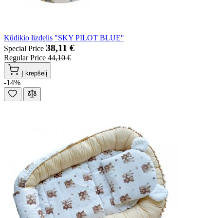
Kūdikio lizdelis "SKY PILOT BLUE"
38,11 €
Special Price
Regular Price
44,10 €
Į krepšelį
-14%