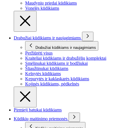
Maudynių priedai kūdikiams
Vonelės kūdikiams
Drabužiai kūdikiams ir naujagimiams
Drabužiai kūdikiams ir naujagimiams
Peržiūrėti visus
Kraiteliai kūdikiams ir drabužėlių komplektai
Smėlinukai kūdikiams ir bodžiukai
Šliaužtinukai kūdikiams
Kelnytės kūdikiams
Kepurytės ir kaklaskarės kūdikiams
Kojinės kūdikiams, pėdkelnės
Pirmieji batukai kūdikiams
Kūdikių maitinimo priemonės