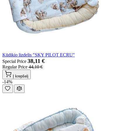
Kūdikio lizdelis "SKY PILOT ECRU"
38,11 €
Special Price
Regular Price
44,10 €
Į krepšelį
-14%