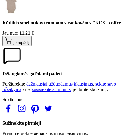
Kūdikio smėlinukas trumpomis rankovėmis "KOS" coffee
Jau nuo:
11,21 €
Į krepšelį
Džiaugiamės galėdami padėti
Peržiūrėkite
dažniausiai užduodamus klausimus
,
sekite savo
užsakymą
arba
susisiekite su mumis
, jei turite klausimų.
Sekite mus
Sužinokite pirmieji
Prenumeruokite geriausius mūsų pasiūlymus.