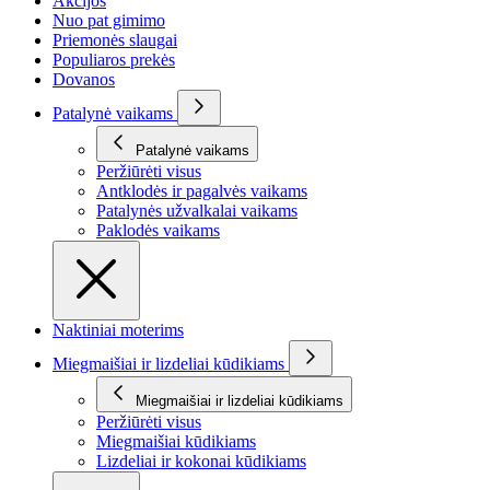
Akcijos
Nuo pat gimimo
Priemonės slaugai
Populiaros prekės
Dovanos
Patalynė vaikams
Patalynė vaikams
Peržiūrėti visus
Antklodės ir pagalvės vaikams
Patalynės užvalkalai vaikams
Paklodės vaikams
Naktiniai moterims
Miegmaišiai ir lizdeliai kūdikiams
Miegmaišiai ir lizdeliai kūdikiams
Peržiūrėti visus
Miegmaišiai kūdikiams
Lizdeliai ir kokonai kūdikiams