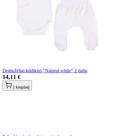
Drabužėliai kūdikiui "Natural white" 2 dalių
14,11 €
Į krepšelį