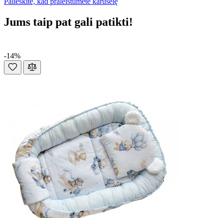
Palieskite, kad praleistumėte karuselę
Jums taip pat gali patikti!
-14%