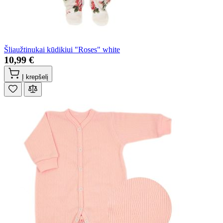
Šliaužtinukai kūdikiui "Roses" white
10,99 €
Į krepšelį