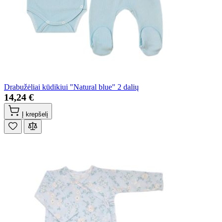
Drabužėliai kūdikiui "Natural blue" 2 dalių
14,24 €
Į krepšelį