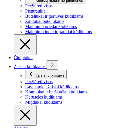
Kūdikių maitinimo priemonės
Peržiūrėti visus
Pientraukiai
Buteliukai ir gertuvės kūdikiams
Žindukai buteliukams
Maitinimo priedai kūdikiams
Maitinimo indai ir įrankiai kūdikiams
Čiulptukai
Žaislai kūdikiams
Žaislai kūdikiams
Peržiūrėti visus
Lavinamieji žaislai kūdikiams
Kramtukai ir barškučiai kūdikiams
Karuselės kūdikiams
Migdukai kūdikiams