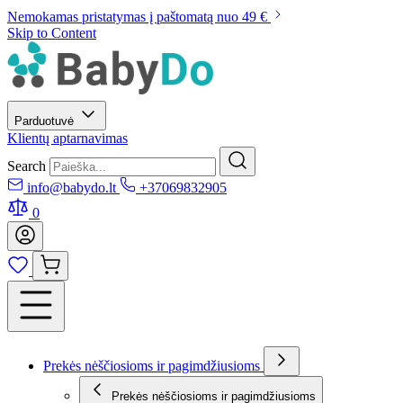
Nemokamas pristatymas į paštomatą nuo 49 €
Skip to Content
Parduotuvė
Klientų aptarnavimas
Search
info@babydo.lt
+37069832905
0
Prekės nėščiosioms ir pagimdžiusioms
Prekės nėščiosioms ir pagimdžiusioms