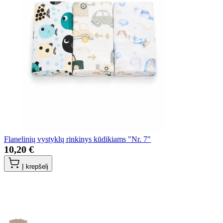
Flanelinių vystyklų rinkinys kūdikiams "Nr. 7"
10,20 €
Į krepšelį