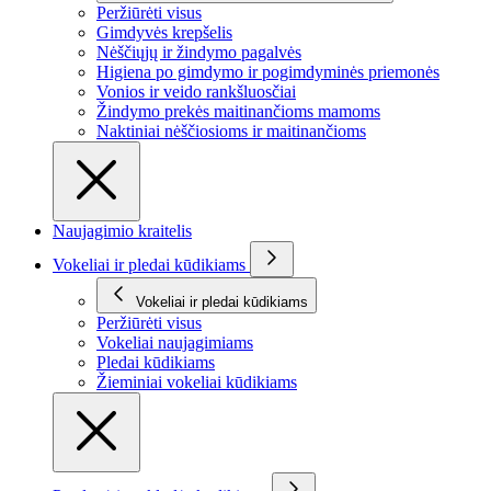
Peržiūrėti visus
Gimdyvės krepšelis
Nėščiųjų ir žindymo pagalvės
Higiena po gimdymo ir pogimdyminės priemonės
Vonios ir veido rankšluosčiai
Žindymo prekės maitinančioms mamoms
Naktiniai nėščiosioms ir maitinančioms
Naujagimio kraitelis
Vokeliai ir pledai kūdikiams
Vokeliai ir pledai kūdikiams
Peržiūrėti visus
Vokeliai naujagimiams
Pledai kūdikiams
Žieminiai vokeliai kūdikiams