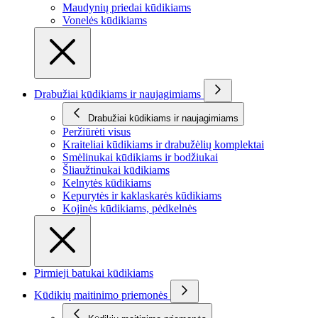
Maudynių priedai kūdikiams
Vonelės kūdikiams
Drabužiai kūdikiams ir naujagimiams
Drabužiai kūdikiams ir naujagimiams
Peržiūrėti visus
Kraiteliai kūdikiams ir drabužėlių komplektai
Smėlinukai kūdikiams ir bodžiukai
Šliaužtinukai kūdikiams
Kelnytės kūdikiams
Kepurytės ir kaklaskarės kūdikiams
Kojinės kūdikiams, pėdkelnės
Pirmieji batukai kūdikiams
Kūdikių maitinimo priemonės