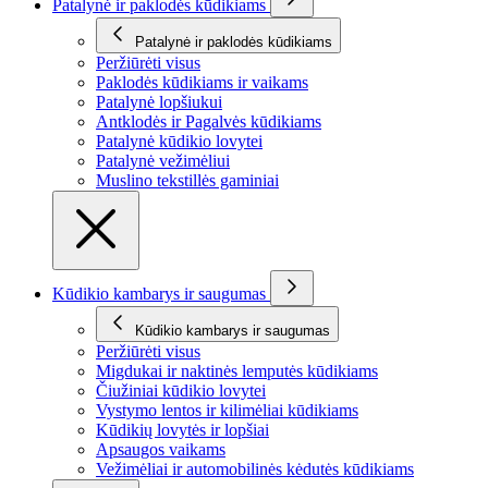
Patalynė ir paklodės kūdikiams
Patalynė ir paklodės kūdikiams
Peržiūrėti visus
Paklodės kūdikiams ir vaikams
Patalynė lopšiukui
Antklodės ir Pagalvės kūdikiams
Patalynė kūdikio lovytei
Patalynė vežimėliui
Muslino tekstillės gaminiai
Kūdikio kambarys ir saugumas
Kūdikio kambarys ir saugumas
Peržiūrėti visus
Migdukai ir naktinės lemputės kūdikiams
Čiužiniai kūdikio lovytei
Vystymo lentos ir kilimėliai kūdikiams
Kūdikių lovytės ir lopšiai
Apsaugos vaikams
Vežimėliai ir automobilinės kėdutės kūdikiams