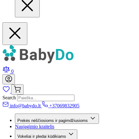
0
Search
info@babydo.lt
+37069832905
Prekės nėščiosioms ir pagimdžiusioms
Naujagimio kraitelis
Vokeliai ir pledai kūdikiams