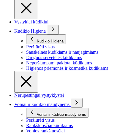
Vystyklai kūdikiui
Kūdikio Higiena
Kūdikio Higiena
Peržiūrėti visus
Sauskelnės kūdikiams ir naujagimiams
Drėgnos servetėlės kūdikiams
Neperšlampami paklotai kūdikiams
Higienos priemonės ir kosmetika kūdikiams
Nerūpestingai vystyklystei
Voniai ir kūdikio maudynėms
Voniai ir kūdikio maudynėms
Peržiūrėti visus
Rankšluosčiai kūdikiams
Vonios rankšluosčiai