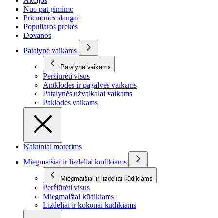
Akcijos
Nuo pat gimimo
Priemonės slaugai
Populiaros prekės
Dovanos
Patalynė vaikams
Patalynė vaikams
Peržiūrėti visus
Antklodės ir pagalvės vaikams
Patalynės užvalkalai vaikams
Paklodės vaikams
Naktiniai moterims
Miegmaišiai ir lizdeliai kūdikiams
Miegmaišiai ir lizdeliai kūdikiams
Peržiūrėti visus
Miegmaišiai kūdikiams
Lizdeliai ir kokonai kūdikiams