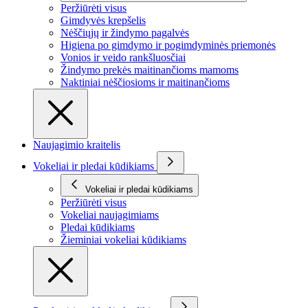
Peržiūrėti visus
Gimdyvės krepšelis
Nėščiųjų ir žindymo pagalvės
Higiena po gimdymo ir pogimdyminės priemonės
Vonios ir veido rankšluosčiai
Žindymo prekės maitinančioms mamoms
Naktiniai nėščiosioms ir maitinančioms
Naujagimio kraitelis
Vokeliai ir pledai kūdikiams
Vokeliai ir pledai kūdikiams
Peržiūrėti visus
Vokeliai naujagimiams
Pledai kūdikiams
Žieminiai vokeliai kūdikiams