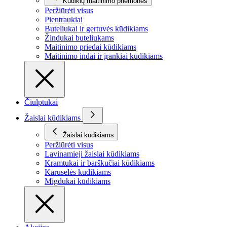
Kūdikių maitinimo priemonės
Peržiūrėti visus
Pientraukiai
Buteliukai ir gertuvės kūdikiams
Žindukai buteliukams
Maitinimo priedai kūdikiams
Maitinimo indai ir įrankiai kūdikiams
Čiulptukai
Žaislai kūdikiams
Žaislai kūdikiams
Peržiūrėti visus
Lavinamieji žaislai kūdikiams
Kramtukai ir barškučiai kūdikiams
Karuselės kūdikiams
Migdukai kūdikiams