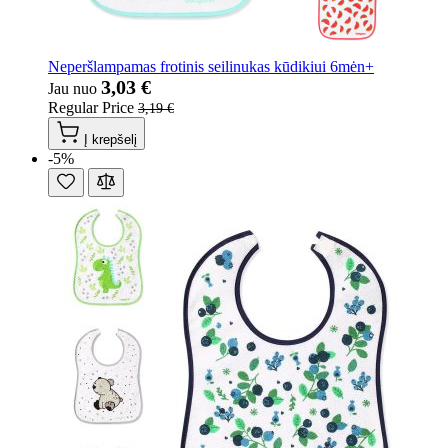
Neperšlampamas frotinis seilinukas kūdikiui 6mėn+
3,03 €
Jau nuo
Regular Price
3,19 €
Į krepšelį
-5%