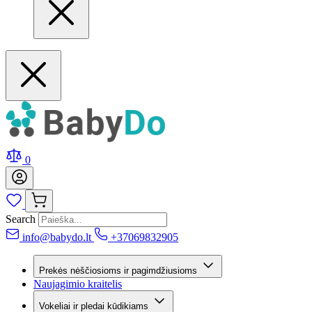
0
Search
info@babydo.lt
+37069832905
Prekės nėščiosioms ir pagimdžiusioms
Naujagimio kraitelis
Vokeliai ir pledai kūdikiams