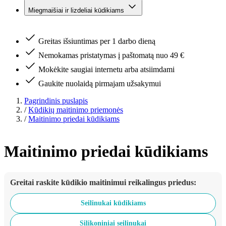
Miegmaišiai ir lizdeliai kūdikiams
Greitas išsiuntimas per 1 darbo dieną
Nemokamas pristatymas į paštomatą nuo 49 €
Mokėkite saugiai internetu arba atsiimdami
Gaukite nuolaidą pirmajam užsakymui
Pagrindinis puslapis
/
Kūdikių maitinimo priemonės
/
Maitinimo priedai kūdikiams
Maitinimo priedai kūdikiams
Greitai raskite kūdikio maitinimui reikalingus priedus:
Seilinukai kūdikiams
Silikoniniai seilinukai