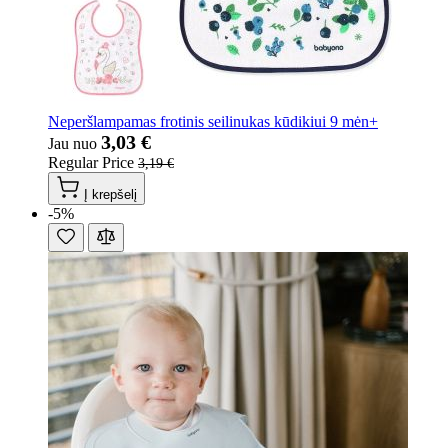
Neperšlampamas frotinis seilinukas kūdikiui 9 mėn+
3,03 €
Jau nuo
Regular Price
3,19 €
Į krepšelį
-5%