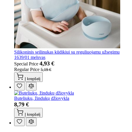
Silikoninis seilinukas kūdikiui su reguliuojamu užsegimu
1639/01 melsvas
4,93 €
Special Price
Regular Price
5,19 €
Į krepšelį
Buteliukų, žindukų džiovykla
8,79 €
Į krepšelį