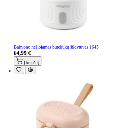
Babyono nešiojamas buteliukų šildytuvas 1645
64,99 €
Į krepšelį