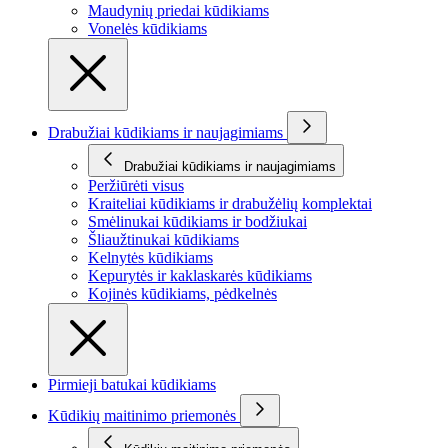
Maudynių priedai kūdikiams
Vonelės kūdikiams
Drabužiai kūdikiams ir naujagimiams
Drabužiai kūdikiams ir naujagimiams
Peržiūrėti visus
Kraiteliai kūdikiams ir drabužėlių komplektai
Smėlinukai kūdikiams ir bodžiukai
Šliaužtinukai kūdikiams
Kelnytės kūdikiams
Kepurytės ir kaklaskarės kūdikiams
Kojinės kūdikiams, pėdkelnės
Pirmieji batukai kūdikiams
Kūdikių maitinimo priemonės