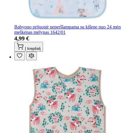
Babyono prijuostė neperšlampama su kišene nuo 24 mėn
meškėnas mėlynas 1642/01
4,99 €
Į krepšelį