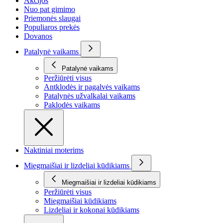
Akcijos
Nuo pat gimimo
Priemonės slaugai
Populiaros prekės
Dovanos
Patalynė vaikams
Patalynė vaikams
Peržiūrėti visus
Antklodės ir pagalvės vaikams
Patalynės užvalkalai vaikams
Paklodės vaikams
Naktiniai moterims
Miegmaišiai ir lizdeliai kūdikiams
Miegmaišiai ir lizdeliai kūdikiams
Peržiūrėti visus
Miegmaišiai kūdikiams
Lizdeliai ir kokonai kūdikiams