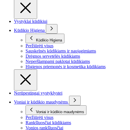
Vystyklai kūdikiui
Kūdikio Higiena
Kūdikio Higiena
Peržiūrėti visus
Sauskelnės kūdikiams ir naujagimiams
Drėgnos servetėlės kūdikiams
Neperšlampami paklotai kūdikiams
Higienos priemonės ir kosmetika kūdikiams
Nerūpestingai vystyklystei
Voniai ir kūdikio maudynėms
Voniai ir kūdikio maudynėms
Peržiūrėti visus
Rankšluosčiai kūdikiams
Vonios rankšluosčiai