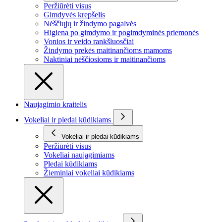
Peržiūrėti visus
Gimdyvės krepšelis
Nėščiųjų ir žindymo pagalvės
Higiena po gimdymo ir pogimdyminės priemonės
Vonios ir veido rankšluosčiai
Žindymo prekės maitinančioms mamoms
Naktiniai nėščiosioms ir maitinančioms
Naujagimio kraitelis
Vokeliai ir pledai kūdikiams
Vokeliai ir pledai kūdikiams
Peržiūrėti visus
Vokeliai naujagimiams
Pledai kūdikiams
Žieminiai vokeliai kūdikiams