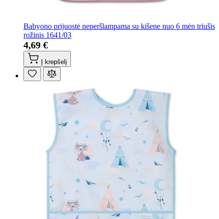
Babyono prijuostė neperšlampama su kišene nuo 6 mėn triušis
rožinis 1641/03
4,69 €
Į krepšelį