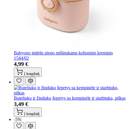
Babyono indelis pieno mišinukams kelioninis kreminis
1544/02
4,99 €
Į krepšelį
Buteliukų ir žindukų šepetys su kempinėle ir siurbtuku, pilkas
3,49 €
Į krepšelį
-5%