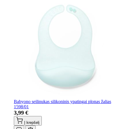
Babyono seilinukas silikoninis ypatingai plonas žalias
1598/01
3,99 €
Į krepšelį