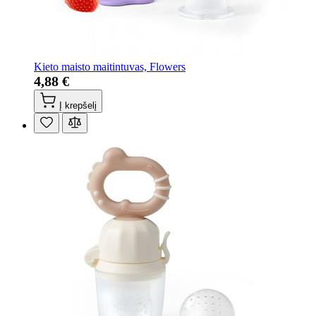
Kieto maisto maitintuvas, Flowers
4,88 €
Į krepšelį