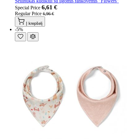
Seilinukas kūdikiui su ilgomis rankovėmis "Flowers"
6,61 €
Special Price
Regular Price
6,96 €
Į krepšelį
-5%