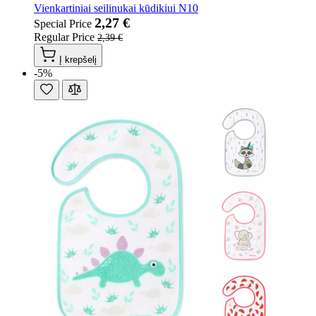
Vienkartiniai seilinukai kūdikiui N10
2,27 €
Special Price
Regular Price
2,39 €
Į krepšelį
-5%