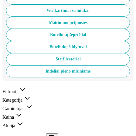
Vienkartiniai seilinukai
Maitinimo prijuostės
Buteliukų šepetėliai
Buteliukų šildytuvai
Sterilizatoriai
Indeliai pieno mišiniams
Filtruoti
Kategorija
Gamintojas
Kaina
Akcija