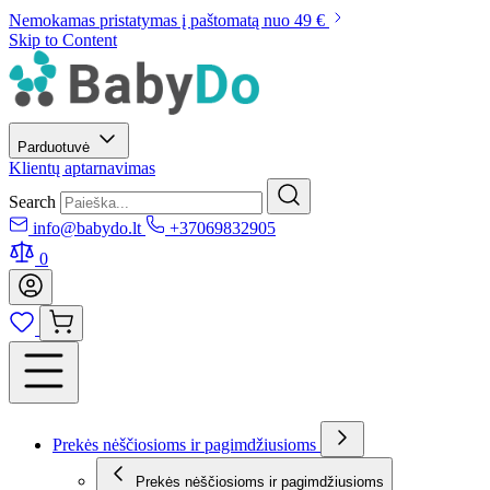
Nemokamas pristatymas į paštomatą nuo 49 €
Skip to Content
Parduotuvė
Klientų aptarnavimas
Search
info@babydo.lt
+37069832905
0
Prekės nėščiosioms ir pagimdžiusioms
Prekės nėščiosioms ir pagimdžiusioms