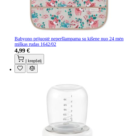
Babyono prijuostė neperšlampama su kišene nuo 24 mėn
miškas rudas 1642/02
4,99 €
Į krepšelį