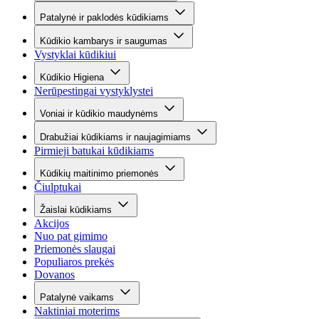
Patalynė ir paklodės kūdikiams
Kūdikio kambarys ir saugumas
Vystyklai kūdikiui
Kūdikio Higiena
Nerūpestingai vystyklystei
Voniai ir kūdikio maudynėms
Drabužiai kūdikiams ir naujagimiams
Pirmieji batukai kūdikiams
Kūdikių maitinimo priemonės
Čiulptukai
Žaislai kūdikiams
Akcijos
Nuo pat gimimo
Priemonės slaugai
Populiaros prekės
Dovanos
Patalynė vaikams
Naktiniai moterims