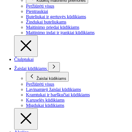
Kūdikių maitinimo priemonės
Peržiūrėti visus
Pientraukiai
Buteliukai ir gertuvės kūdikiams
Žindukai buteliukams
Maitinimo priedai kūdikiams
Maitinimo indai ir įrankiai kūdikiams
Čiulptukai
Žaislai kūdikiams
Žaislai kūdikiams
Peržiūrėti visus
Lavinamieji žaislai kūdikiams
Kramtukai ir barškučiai kūdikiams
Karuselės kūdikiams
Migdukai kūdikiams