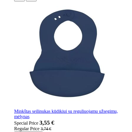
Minkštas seilinukas kūdikiui su reguliuojamu užsegimu,
mėlynas
3,55 €
Special Price
Regular Price
3,74 €