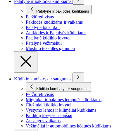
Patalynė ir paklodės kūdikiams
Patalynė ir paklodės kūdikiams
Peržiūrėti visus
Paklodės kūdikiams ir vaikams
Patalynė lopšiukui
Antklodės ir Pagalvės kūdikiams
Patalynė kūdikio lovytei
Patalynė vežimėliui
Muslino tekstillės gaminiai
Kūdikio kambarys ir saugumas
Kūdikio kambarys ir saugumas
Peržiūrėti visus
Migdukai ir naktinės lemputės kūdikiams
Čiužiniai kūdikio lovytei
Vystymo lentos ir kilimėliai kūdikiams
Kūdikių lovytės ir lopšiai
Apsaugos vaikams
Vežimėliai ir automobilinės kėdutės kūdikiams