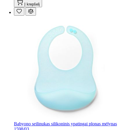
Į krepšelį
Babyono seilinukas silikoninis ypatingai plonas mėlynas
1598/03