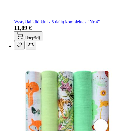
Vystyklai kūdikiui - 5 dalių komplektas "Nr 4"
11,89 €
Į krepšelį