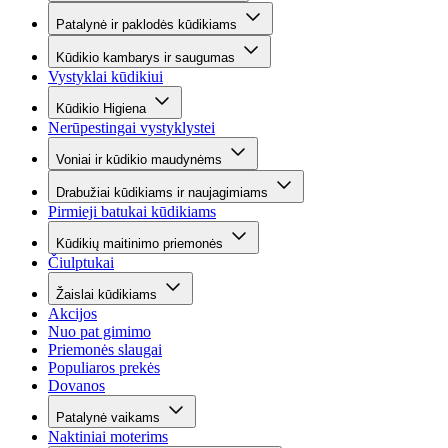
Patalynė ir paklodės kūdikiams
Kūdikio kambarys ir saugumas
Vystyklai kūdikiui
Kūdikio Higiena
Nerūpestingai vystyklystei
Voniai ir kūdikio maudynėms
Drabužiai kūdikiams ir naujagimiams
Pirmieji batukai kūdikiams
Kūdikių maitinimo priemonės
Čiulptukai
Žaislai kūdikiams
Akcijos
Nuo pat gimimo
Priemonės slaugai
Populiaros prekės
Dovanos
Patalynė vaikams
Naktiniai moterims