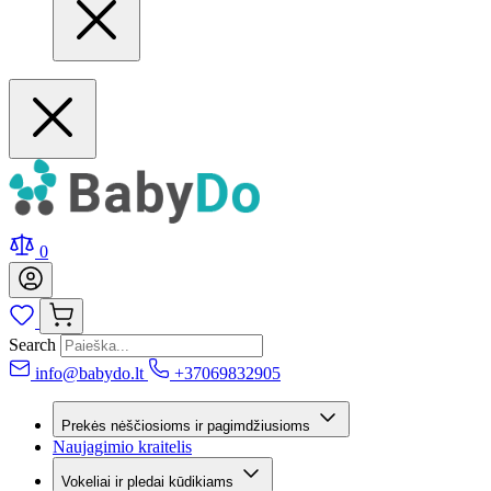
0
Search
info@babydo.lt
+37069832905
Prekės nėščiosioms ir pagimdžiusioms
Naujagimio kraitelis
Vokeliai ir pledai kūdikiams