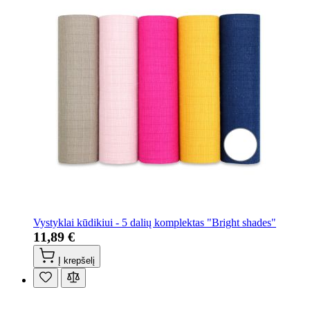
Vystyklai kūdikiui - 5 dalių komplektas "Bright shades"
11,89 €
Į krepšelį