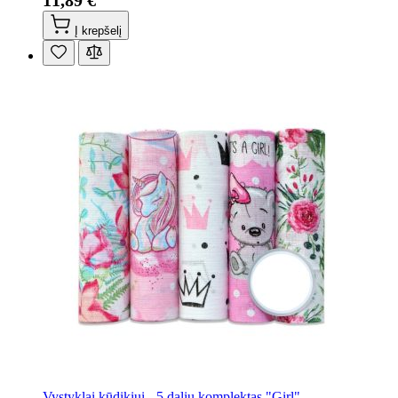
Į krepšelį
Vystyklai kūdikiui - 5 dalių komplektas "Girl"