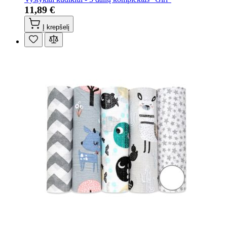
11,89 €
Į krepšelį