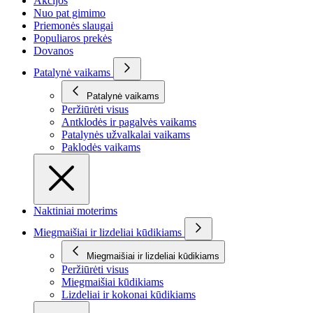
Akcijos
Nuo pat gimimo
Priemonės slaugai
Populiaros prekės
Dovanos
Patalynė vaikams
Patalynė vaikams
Peržiūrėti visus
Antklodės ir pagalvės vaikams
Patalynės užvalkalai vaikams
Paklodės vaikams
Naktiniai moterims
Miegmaišiai ir lizdeliai kūdikiams
Miegmaišiai ir lizdeliai kūdikiams
Peržiūrėti visus
Miegmaišiai kūdikiams
Lizdeliai ir kokonai kūdikiams