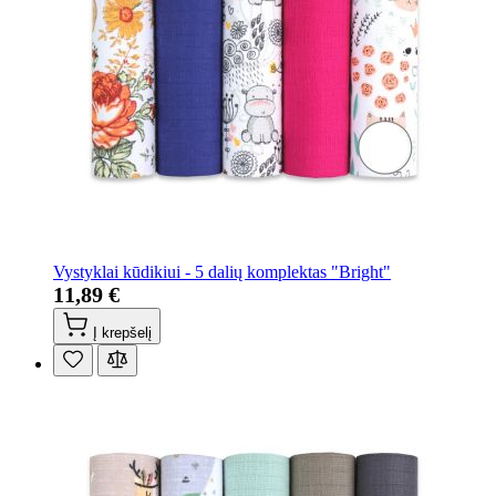
Vystyklai kūdikiui - 5 dalių komplektas "Bright"
11,89 €
Į krepšelį