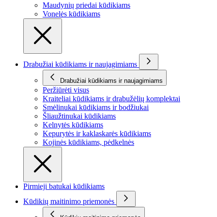
Maudynių priedai kūdikiams
Vonelės kūdikiams
Drabužiai kūdikiams ir naujagimiams
Drabužiai kūdikiams ir naujagimiams
Peržiūrėti visus
Kraiteliai kūdikiams ir drabužėlių komplektai
Smėlinukai kūdikiams ir bodžiukai
Šliaužtinukai kūdikiams
Kelnytės kūdikiams
Kepurytės ir kaklaskarės kūdikiams
Kojinės kūdikiams, pėdkelnės
Pirmieji batukai kūdikiams
Kūdikių maitinimo priemonės