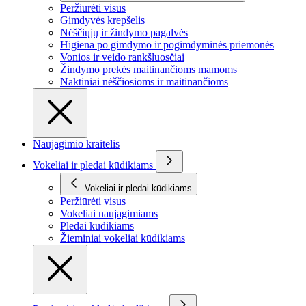
Peržiūrėti visus
Gimdyvės krepšelis
Nėščiųjų ir žindymo pagalvės
Higiena po gimdymo ir pogimdyminės priemonės
Vonios ir veido rankšluosčiai
Žindymo prekės maitinančioms mamoms
Naktiniai nėščiosioms ir maitinančioms
Naujagimio kraitelis
Vokeliai ir pledai kūdikiams
Vokeliai ir pledai kūdikiams
Peržiūrėti visus
Vokeliai naujagimiams
Pledai kūdikiams
Žieminiai vokeliai kūdikiams