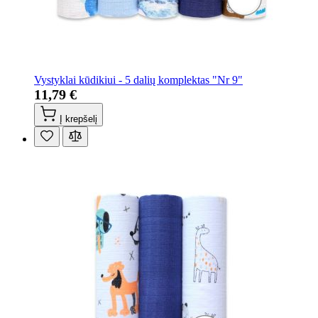
Vystyklai kūdikiui - 5 dalių komplektas "Nr 9"
11,79 €
Į krepšelį