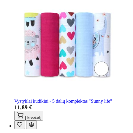
Vystyklai kūdikiui - 5 dalių komplektas "Sunny life"
11,89 €
Į krepšelį