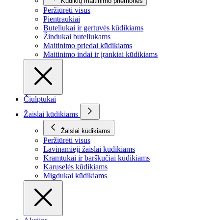
Kūdikių maitinimo priemonės
Peržiūrėti visus
Pientraukiai
Buteliukai ir gertuvės kūdikiams
Žindukai buteliukams
Maitinimo priedai kūdikiams
Maitinimo indai ir įrankiai kūdikiams
Čiulptukai
Žaislai kūdikiams
Žaislai kūdikiams
Peržiūrėti visus
Lavinamieji žaislai kūdikiams
Kramtukai ir barškučiai kūdikiams
Karuselės kūdikiams
Migdukai kūdikiams