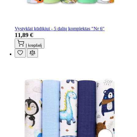
Vystyklai kūdikiui - 5 dalių komplektas "Nr 6"
11,89 €
Į krepšelį