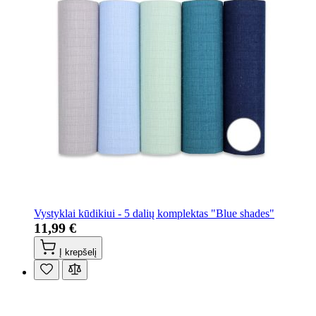
Vystyklai kūdikiui - 5 dalių komplektas "Blue shades"
11,99 €
Į krepšelį