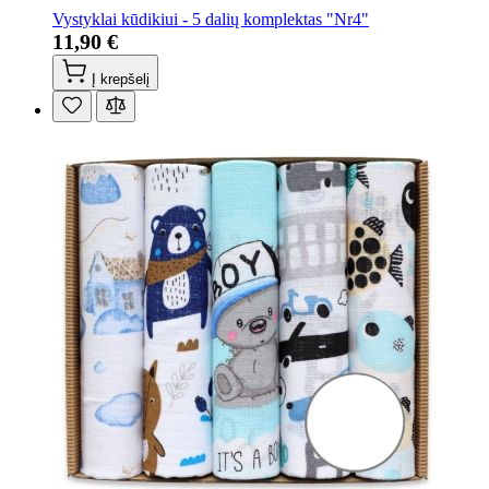
Vystyklai kūdikiui - 5 dalių komplektas "Nr4"
11,90 €
Į krepšelį