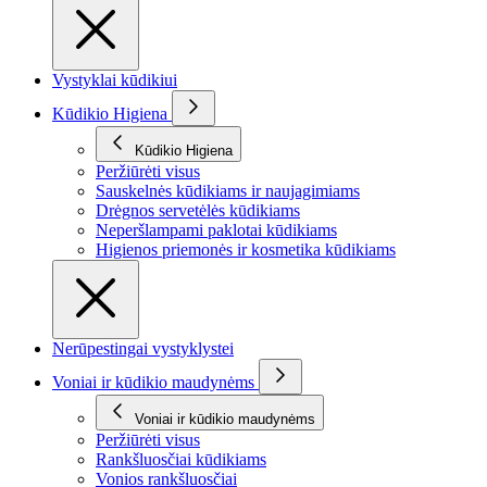
Vystyklai kūdikiui
Kūdikio Higiena
Kūdikio Higiena
Peržiūrėti visus
Sauskelnės kūdikiams ir naujagimiams
Drėgnos servetėlės kūdikiams
Neperšlampami paklotai kūdikiams
Higienos priemonės ir kosmetika kūdikiams
Nerūpestingai vystyklystei
Voniai ir kūdikio maudynėms
Voniai ir kūdikio maudynėms
Peržiūrėti visus
Rankšluosčiai kūdikiams
Vonios rankšluosčiai