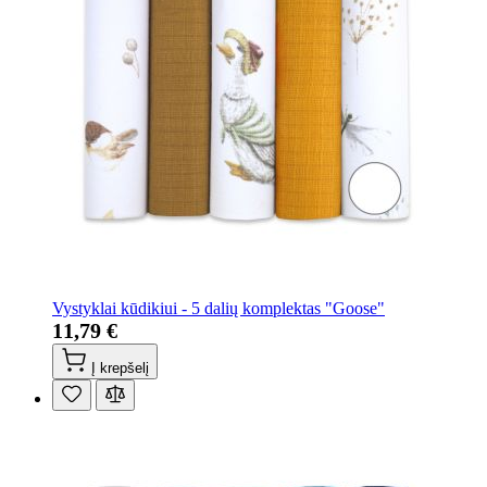
Vystyklai kūdikiui - 5 dalių komplektas "Goose"
11,79 €
Į krepšelį