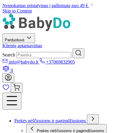
Nemokamas pristatymas į paštomatą nuo 49 €
Skip to Content
Parduotuvė
Klientų aptarnavimas
Search
info@babydo.lt
+37069832905
0
Prekės nėščiosioms ir pagimdžiusioms
Prekės nėščiosioms ir pagimdžiusioms