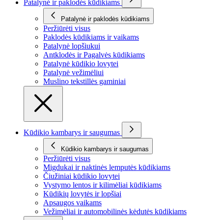
Patalynė ir paklodės kūdikiams
Patalynė ir paklodės kūdikiams
Peržiūrėti visus
Paklodės kūdikiams ir vaikams
Patalynė lopšiukui
Antklodės ir Pagalvės kūdikiams
Patalynė kūdikio lovytei
Patalynė vežimėliui
Muslino tekstillės gaminiai
Kūdikio kambarys ir saugumas
Kūdikio kambarys ir saugumas
Peržiūrėti visus
Migdukai ir naktinės lemputės kūdikiams
Čiužiniai kūdikio lovytei
Vystymo lentos ir kilimėliai kūdikiams
Kūdikių lovytės ir lopšiai
Apsaugos vaikams
Vežimėliai ir automobilinės kėdutės kūdikiams