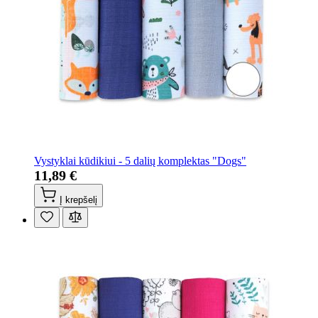
Vystyklai kūdikiui - 5 dalių komplektas "Dogs"
11,89 €
Į krepšelį