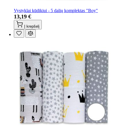
Vystyklai kūdikiui - 5 dalių komplektas "Boy"
13,19 €
Į krepšelį