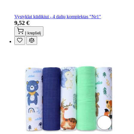
Vystyklai kūdikiui - 4 dalių komplektas "Nr1"
9,52 €
Į krepšelį