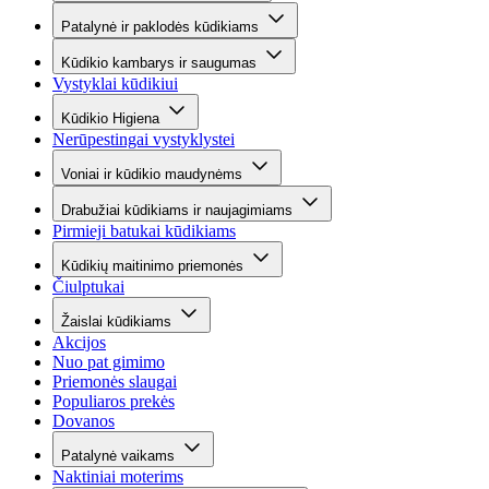
Patalynė ir paklodės kūdikiams
Kūdikio kambarys ir saugumas
Vystyklai kūdikiui
Kūdikio Higiena
Nerūpestingai vystyklystei
Voniai ir kūdikio maudynėms
Drabužiai kūdikiams ir naujagimiams
Pirmieji batukai kūdikiams
Kūdikių maitinimo priemonės
Čiulptukai
Žaislai kūdikiams
Akcijos
Nuo pat gimimo
Priemonės slaugai
Populiaros prekės
Dovanos
Patalynė vaikams
Naktiniai moterims