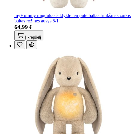
myHummy migdukas šildyklė lemputė baltas triukšmas zuikis
baltas rožinės ausys 5/1
64,99 €
Į krepšelį