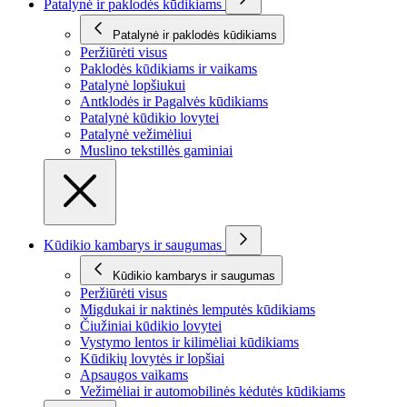
Patalynė ir paklodės kūdikiams
Patalynė ir paklodės kūdikiams
Peržiūrėti visus
Paklodės kūdikiams ir vaikams
Patalynė lopšiukui
Antklodės ir Pagalvės kūdikiams
Patalynė kūdikio lovytei
Patalynė vežimėliui
Muslino tekstillės gaminiai
Kūdikio kambarys ir saugumas
Kūdikio kambarys ir saugumas
Peržiūrėti visus
Migdukai ir naktinės lemputės kūdikiams
Čiužiniai kūdikio lovytei
Vystymo lentos ir kilimėliai kūdikiams
Kūdikių lovytės ir lopšiai
Apsaugos vaikams
Vežimėliai ir automobilinės kėdutės kūdikiams