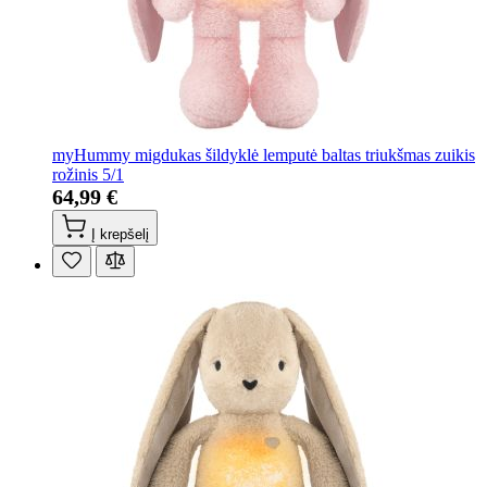
myHummy migdukas šildyklė lemputė baltas triukšmas zuikis
rožinis 5/1
64,99 €
Į krepšelį