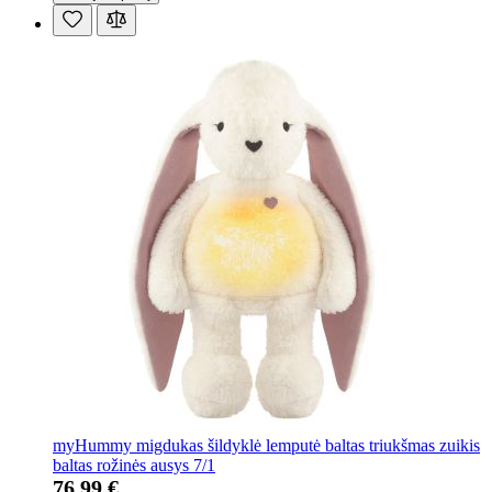
myHummy migdukas šildyklė lemputė baltas triukšmas zuikis
baltas rožinės ausys 7/1
76,99 €