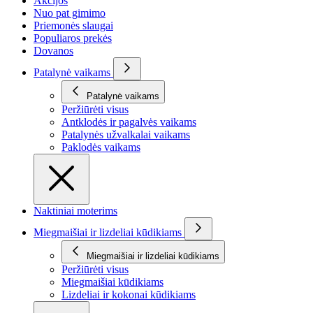
Akcijos
Nuo pat gimimo
Priemonės slaugai
Populiaros prekės
Dovanos
Patalynė vaikams
Patalynė vaikams
Peržiūrėti visus
Antklodės ir pagalvės vaikams
Patalynės užvalkalai vaikams
Paklodės vaikams
Naktiniai moterims
Miegmaišiai ir lizdeliai kūdikiams
Miegmaišiai ir lizdeliai kūdikiams
Peržiūrėti visus
Miegmaišiai kūdikiams
Lizdeliai ir kokonai kūdikiams