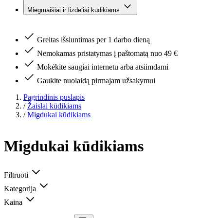
Miegmaišiai ir lizdeliai kūdikiams
Greitas išsiuntimas per 1 darbo dieną
Nemokamas pristatymas į paštomatą nuo 49 €
Mokėkite saugiai internetu arba atsiimdami
Gaukite nuolaidą pirmajam užsakymui
Pagrindinis puslapis
/
Žaislai kūdikiams
/
Migdukai kūdikiams
Migdukai kūdikiams
Filtruoti
Kategorija
Kaina