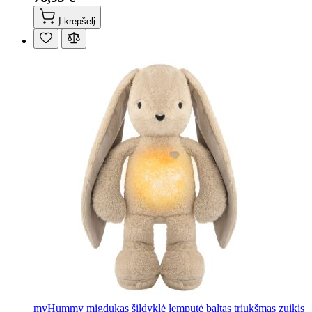
Į krepšelį
myHummy migdukas šildyklė lemputė baltas triukšmas zuikis