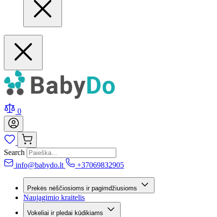
0
Search
info@babydo.lt
+37069832905
Prekės nėščiosioms ir pagimdžiusioms
Naujagimio kraitelis
Vokeliai ir pledai kūdikiams