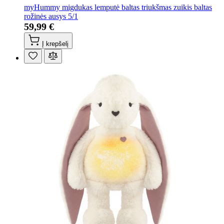
myHummy migdukas lemputė baltas triukšmas zuikis baltas
rožinės ausys 5/1
59,99 €
Į krepšelį