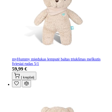
myHummy migdukas lemputė baltas triukšmas meškutis
šviesiai rudas 5/1
59,99 €
Į krepšelį