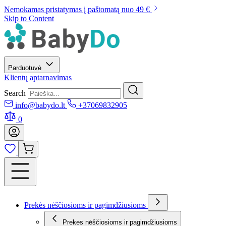
Nemokamas pristatymas į paštomatą nuo 49 €
Skip to Content
Parduotuvė
Klientų aptarnavimas
Search
info@babydo.lt
+37069832905
0
Prekės nėščiosioms ir pagimdžiusioms
Prekės nėščiosioms ir pagimdžiusioms