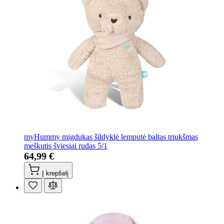
myHummy migdukas šildyklė lemputė baltas triukšmas
meškutis šviesiai rudas 5/1
64,99 €
Į krepšelį