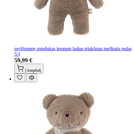
myHummy migdukas lemputė baltas triukšmas meškutis rudas
5/1
59,99 €
Į krepšelį