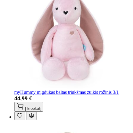
myHummy migdukas baltas triukšmas zuikis rožinis 3/1
44,99 €
Į krepšelį