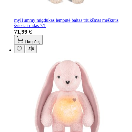
myHummy migdukas lemputė baltas triukšmas meškutis
šviesiai rudas 7/1
71,99 €
Į krepšelį