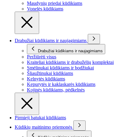
Maudynių priedai kūdikiams
Vonelės kūdikiams
Drabužiai kūdikiams ir naujagimiams
Drabužiai kūdikiams ir naujagimiams
Peržiūrėti visus
Kraiteliai kūdikiams ir drabužėlių komplektai
Smėlinukai kūdikiams ir bodžiukai
Šliaužtinukai kūdikiams
Kelnytės kūdikiams
Kepurytės ir kaklaskarės kūdikiams
Kojinės kūdikiams, pėdkelnės
Pirmieji batukai kūdikiams
Kūdikių maitinimo priemonės