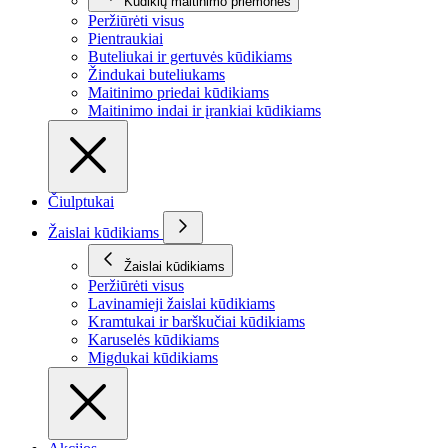
Kūdikių maitinimo priemonės
Peržiūrėti visus
Pientraukiai
Buteliukai ir gertuvės kūdikiams
Žindukai buteliukams
Maitinimo priedai kūdikiams
Maitinimo indai ir įrankiai kūdikiams
Čiulptukai
Žaislai kūdikiams
Žaislai kūdikiams
Peržiūrėti visus
Lavinamieji žaislai kūdikiams
Kramtukai ir barškučiai kūdikiams
Karuselės kūdikiams
Migdukai kūdikiams