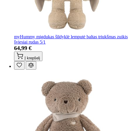
myHummy migdukas šildyklė lemputė baltas triukšmas zuikis
šviesiai rudas 5/1
64,99 €
Į krepšelį