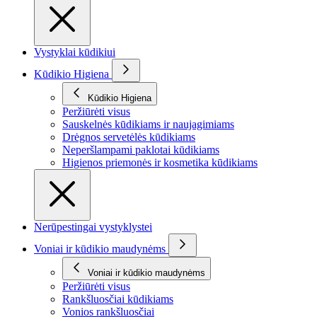
Vystyklai kūdikiui
Kūdikio Higiena
Kūdikio Higiena
Peržiūrėti visus
Sauskelnės kūdikiams ir naujagimiams
Drėgnos servetėlės kūdikiams
Neperšlampami paklotai kūdikiams
Higienos priemonės ir kosmetika kūdikiams
Nerūpestingai vystyklystei
Voniai ir kūdikio maudynėms
Voniai ir kūdikio maudynėms
Peržiūrėti visus
Rankšluosčiai kūdikiams
Vonios rankšluosčiai