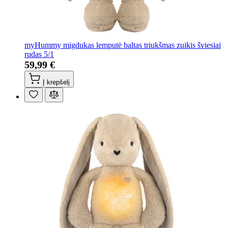
myHummy migdukas lemputė baltas triukšmas zuikis šviesiai
rudas 5/1
59,99 €
Į krepšelį