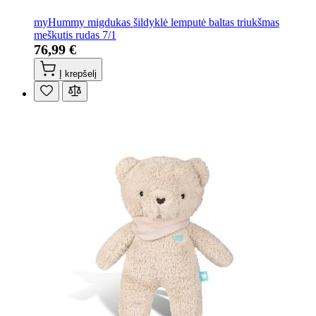
myHummy migdukas šildyklė lemputė baltas triukšmas
meškutis rudas 7/1
76,99 €
Į krepšelį