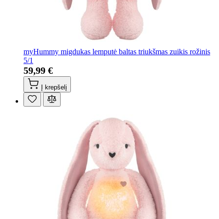
myHummy migdukas lemputė baltas triukšmas zuikis rožinis
5/1
59,99 €
Į krepšelį