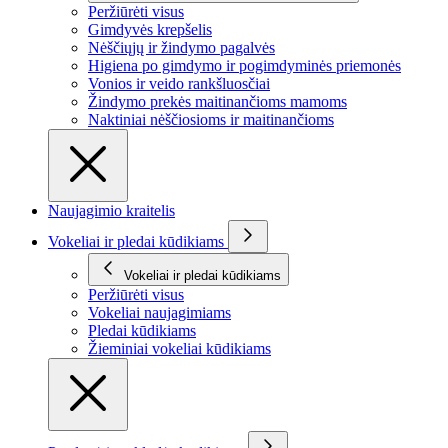
Peržiūrėti visus
Gimdyvės krepšelis
Nėščiųjų ir žindymo pagalvės
Higiena po gimdymo ir pogimdyminės priemonės
Vonios ir veido rankšluosčiai
Žindymo prekės maitinančioms mamoms
Naktiniai nėščiosioms ir maitinančioms
Naujagimio kraitelis
Vokeliai ir pledai kūdikiams
Vokeliai ir pledai kūdikiams
Peržiūrėti visus
Vokeliai naujagimiams
Pledai kūdikiams
Žieminiai vokeliai kūdikiams