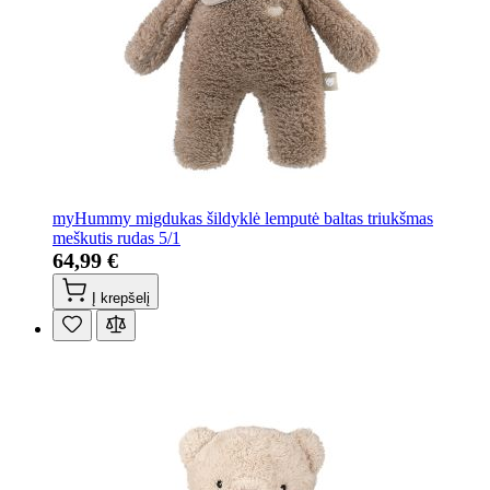
myHummy migdukas šildyklė lemputė baltas triukšmas
meškutis rudas 5/1
64,99 €
Į krepšelį