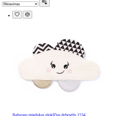
Babyono migdukas plokščias debesėlis 1534