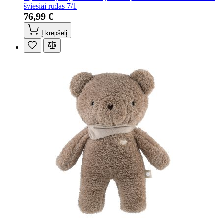
šviesiai rudas 7/1
76,99 €
Į krepšelį