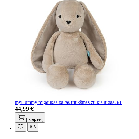
myHummy migdukas baltas triukšmas zuikis rudas 3/1
44,99 €
Į krepšelį