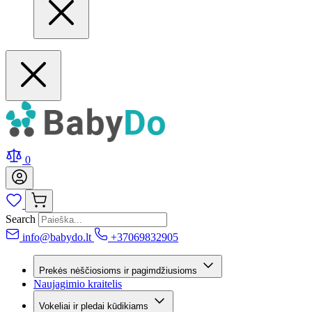
0
Search
info@babydo.lt
+37069832905
Prekės nėščiosioms ir pagimdžiusioms
Naujagimio kraitelis
Vokeliai ir pledai kūdikiams