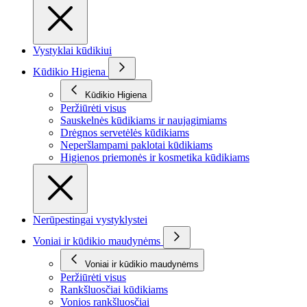
Vystyklai kūdikiui
Kūdikio Higiena
Kūdikio Higiena
Peržiūrėti visus
Sauskelnės kūdikiams ir naujagimiams
Drėgnos servetėlės kūdikiams
Neperšlampami paklotai kūdikiams
Higienos priemonės ir kosmetika kūdikiams
Nerūpestingai vystyklystei
Voniai ir kūdikio maudynėms
Voniai ir kūdikio maudynėms
Peržiūrėti visus
Rankšluosčiai kūdikiams
Vonios rankšluosčiai