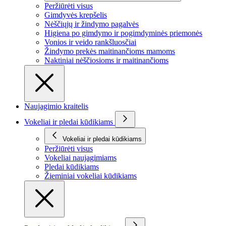
Peržiūrėti visus
Gimdyvės krepšelis
Nėščiųjų ir žindymo pagalvės
Higiena po gimdymo ir pogimdyminės priemonės
Vonios ir veido rankšluosčiai
Žindymo prekės maitinančioms mamoms
Naktiniai nėščiosioms ir maitinančioms
Naujagimio kraitelis
Vokeliai ir pledai kūdikiams
Vokeliai ir pledai kūdikiams
Peržiūrėti visus
Vokeliai naujagimiams
Pledai kūdikiams
Žieminiai vokeliai kūdikiams