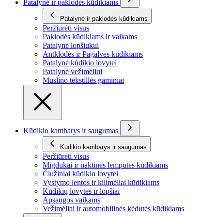
Patalynė ir paklodės kūdikiams
Patalynė ir paklodės kūdikiams
Peržiūrėti visus
Paklodės kūdikiams ir vaikams
Patalynė lopšiukui
Antklodės ir Pagalvės kūdikiams
Patalynė kūdikio lovytei
Patalynė vežimėliui
Muslino tekstillės gaminiai
Kūdikio kambarys ir saugumas
Kūdikio kambarys ir saugumas
Peržiūrėti visus
Migdukai ir naktinės lemputės kūdikiams
Čiužiniai kūdikio lovytei
Vystymo lentos ir kilimėliai kūdikiams
Kūdikių lovytės ir lopšiai
Apsaugos vaikams
Vežimėliai ir automobilinės kėdutės kūdikiams