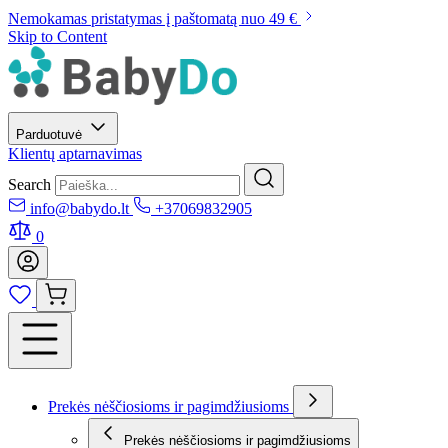
Nemokamas pristatymas į paštomatą nuo 49 €
Skip to Content
Parduotuvė
Klientų aptarnavimas
Search
info@babydo.lt
+37069832905
0
Prekės nėščiosioms ir pagimdžiusioms
Prekės nėščiosioms ir pagimdžiusioms