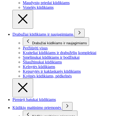
Maudynių priedai kūdikiams
Vonelės kūdikiams
Drabužiai kūdikiams ir naujagimiams
Drabužiai kūdikiams ir naujagimiams
Peržiūrėti visus
Kraiteliai kūdikiams ir drabužėlių komplektai
Smėlinukai kūdikiams ir bodžiukai
Šliaužtinukai kūdikiams
Kelnytės kūdikiams
Kepurytės ir kaklaskarės kūdikiams
Kojinės kūdikiams, pėdkelnės
Pirmieji batukai kūdikiams
Kūdikių maitinimo priemonės