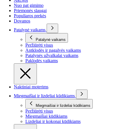
Akcijos
Nuo pat gimimo
Priemonės slaugai
Populiaros prekės
Dovanos
Patalynė vaikams
Patalynė vaikams
Peržiūrėti visus
Antklodės ir pagalvės vaikams
Patalynės užvalkalai vaikams
Paklodės vaikams
Naktiniai moterims
Miegmaišiai ir lizdeliai kūdikiams
Miegmaišiai ir lizdeliai kūdikiams
Peržiūrėti visus
Miegmaišiai kūdikiams
Lizdeliai ir kokonai kūdikiams