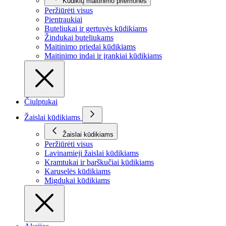
Kūdikių maitinimo priemonės
Peržiūrėti visus
Pientraukiai
Buteliukai ir gertuvės kūdikiams
Žindukai buteliukams
Maitinimo priedai kūdikiams
Maitinimo indai ir įrankiai kūdikiams
Čiulptukai
Žaislai kūdikiams
Žaislai kūdikiams
Peržiūrėti visus
Lavinamieji žaislai kūdikiams
Kramtukai ir barškučiai kūdikiams
Karuselės kūdikiams
Migdukai kūdikiams