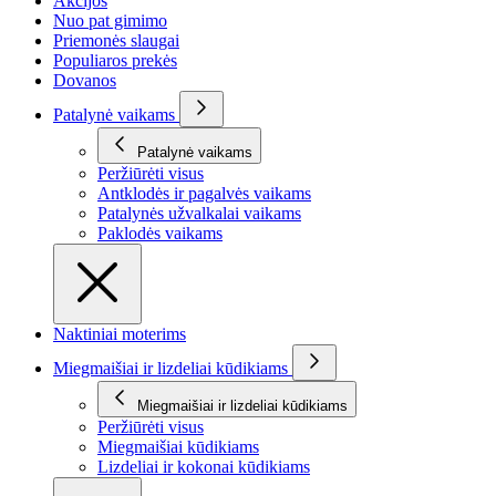
Akcijos
Nuo pat gimimo
Priemonės slaugai
Populiaros prekės
Dovanos
Patalynė vaikams
Patalynė vaikams
Peržiūrėti visus
Antklodės ir pagalvės vaikams
Patalynės užvalkalai vaikams
Paklodės vaikams
Naktiniai moterims
Miegmaišiai ir lizdeliai kūdikiams
Miegmaišiai ir lizdeliai kūdikiams
Peržiūrėti visus
Miegmaišiai kūdikiams
Lizdeliai ir kokonai kūdikiams