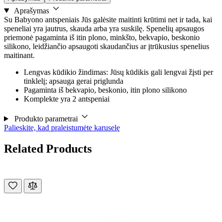
Aprašymas
Su Babyono antspeniais Jūs galėsite maitinti krūtimi net ir tada, kai
speneliai yra jautrus, skauda arba yra suskilę. Spenelių apsaugos
priemonė pagaminta iš itin plono, minkšto, bekvapio, beskonio
silikono, leidžiančio apsaugoti skaudančius ar įtrūkusius spenelius
maitinant.
Lengvas kūdikio žindimas: Jūsų kūdikis gali lengvai žįsti per
tinklelį; apsauga gerai priglunda
Pagaminta iš bekvapio, beskonio, itin plono silikono
Komplekte yra 2 antspeniai
Produkto parametrai
Palieskite, kad praleistumėte karuselę
Related Products