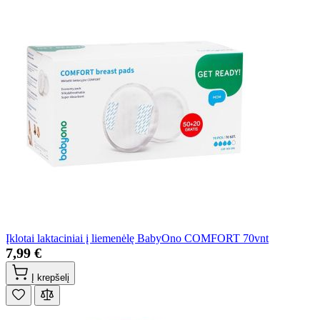
Įklotai laktaciniai į liemenėlę BabyOno COMFORT 70vnt
7,99 €
Į krepšelį