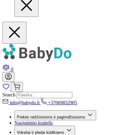
0
Search
info@babydo.lt
+37069832905
Prekės nėščiosioms ir pagimdžiusioms
Naujagimio kraitelis
Vokeliai ir pledai kūdikiams