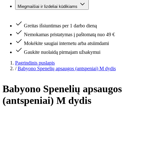
Miegmaišiai ir lizdeliai kūdikiams
Greitas išsiuntimas per 1 darbo dieną
Nemokamas pristatymas į paštomatą nuo 49 €
Mokėkite saugiai internetu arba atsiimdami
Gaukite nuolaidą pirmajam užsakymui
Pagrindinis puslapis
/
Babyono Spenelių apsaugos (antspeniai) M dydis
Babyono Spenelių apsaugos
(antspeniai) M dydis