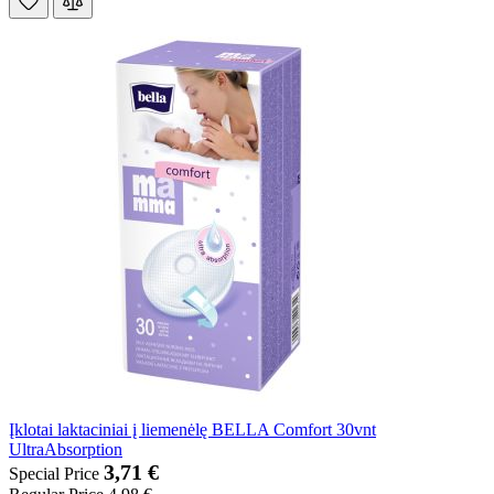
Įklotai laktaciniai į liemenėlę BELLA Comfort 30vnt
UltraAbsorption
3,71 €
Special Price