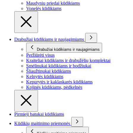
Maudynių priedai kūdikiams
Vonelės kūdikiams
Drabužiai kūdikiams ir naujagimiams
Drabužiai kūdikiams ir naujagimiams
Peržiūrėti visus
Kraiteliai kūdikiams ir drabužėlių komplektai
Smėlinukai kūdikiams ir bodžiukai
Šliaužtinukai kūdikiams
Kelnytės kūdikiams
Kepurytės ir kaklaskarės kūdikiams
Kojinės kūdikiams, pėdkelnės
Pirmieji batukai kūdikiams
Kūdikių maitinimo priemonės