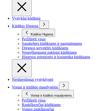
Vystyklai kūdikiui
Kūdikio Higiena
Kūdikio Higiena
Peržiūrėti visus
Sauskelnės kūdikiams ir naujagimiams
Drėgnos servetėlės kūdikiams
Neperšlampami paklotai kūdikiams
Higienos priemonės ir kosmetika kūdikiams
Nerūpestingai vystyklystei
Voniai ir kūdikio maudynėms
Voniai ir kūdikio maudynėms
Peržiūrėti visus
Rankšluosčiai kūdikiams
Vonios rankšluosčiai