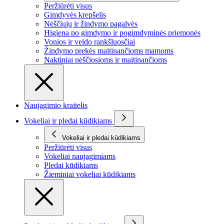
Peržiūrėti visus
Gimdyvės krepšelis
Nėščiųjų ir žindymo pagalvės
Higiena po gimdymo ir pogimdyminės priemonės
Vonios ir veido rankšluosčiai
Žindymo prekės maitinančioms mamoms
Naktiniai nėščiosioms ir maitinančioms
Naujagimio kraitelis
Vokeliai ir pledai kūdikiams
Vokeliai ir pledai kūdikiams
Peržiūrėti visus
Vokeliai naujagimiams
Pledai kūdikiams
Žieminiai vokeliai kūdikiams