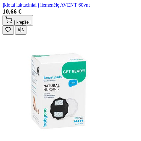
Įklotai laktaciniai į liemenėlę AVENT 60vnt
10,66 €
Į krepšelį