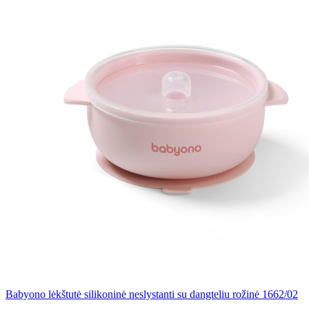
Babyono lėkštutė silikoninė neslystanti su dangteliu rožinė 1662/02