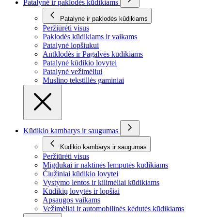
Patalynė ir paklodės kūdikiams
Patalynė ir paklodės kūdikiams
Peržiūrėti visus
Paklodės kūdikiams ir vaikams
Patalynė lopšiukui
Antklodės ir Pagalvės kūdikiams
Patalynė kūdikio lovytei
Patalynė vežimėliui
Muslino tekstillės gaminiai
Kūdikio kambarys ir saugumas
Kūdikio kambarys ir saugumas
Peržiūrėti visus
Migdukai ir naktinės lemputės kūdikiams
Čiužiniai kūdikio lovytei
Vystymo lentos ir kilimėliai kūdikiams
Kūdikių lovytės ir lopšiai
Apsaugos vaikams
Vežimėliai ir automobilinės kėdutės kūdikiams