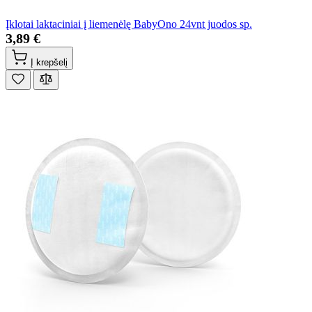
Įklotai laktaciniai į liemenėlę BabyOno 24vnt juodos sp.
3,89 €
Į krepšelį