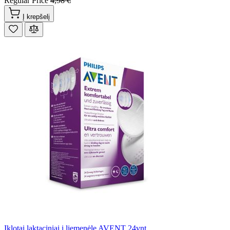
Regular Price
4,98 €
Į krepšelį
Įklotai laktaciniai į liemenėlę AVENT 24vnt