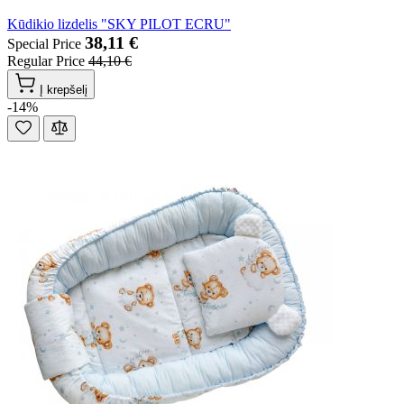
Kūdikio lizdelis "SKY PILOT ECRU"
38,11 €
Special Price
Regular Price
44,10 €
Į krepšelį
-14%