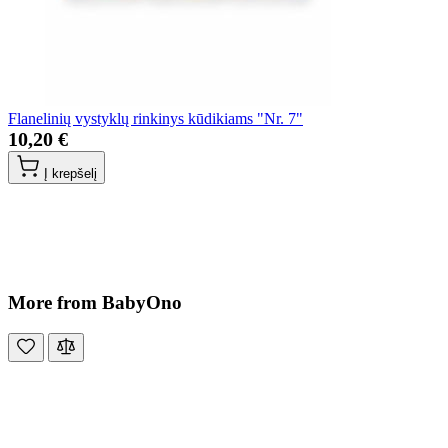
Flanelinių vystyklų rinkinys kūdikiams "Nr. 7"
10,20 €
Į krepšelį
More from BabyOno