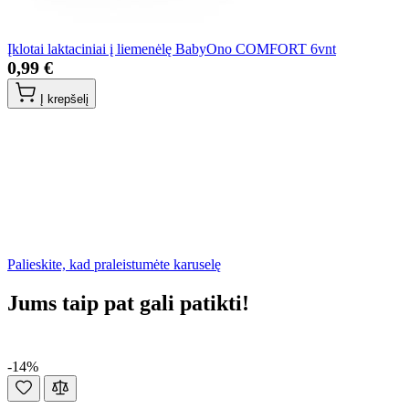
Įklotai laktaciniai į liemenėlę BabyOno COMFORT 6vnt
0,99 €
Į krepšelį
Palieskite, kad praleistumėte karuselę
Jums taip pat gali patikti!
-14%