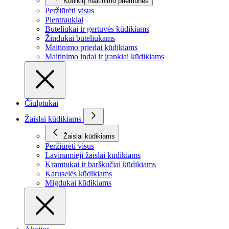
Kūdikių maitinimo priemonės
Peržiūrėti visus
Pientraukiai
Buteliukai ir gertuvės kūdikiams
Žindukai buteliukams
Maitinimo priedai kūdikiams
Maitinimo indai ir įrankiai kūdikiams
Čiulptukai
Žaislai kūdikiams
Žaislai kūdikiams
Peržiūrėti visus
Lavinamieji žaislai kūdikiams
Kramtukai ir barškučiai kūdikiams
Karuselės kūdikiams
Migdukai kūdikiams