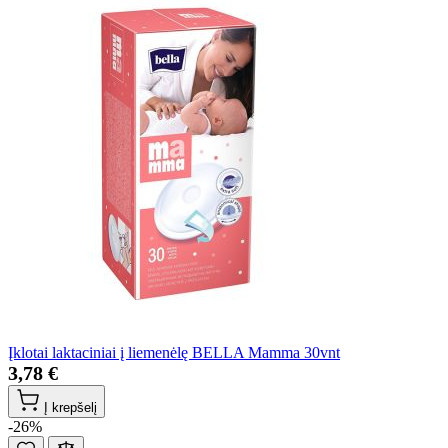
Įklotai laktaciniai į liemenėlę BELLA Mamma 30vnt
3,78 €
Į krepšelį
-26%