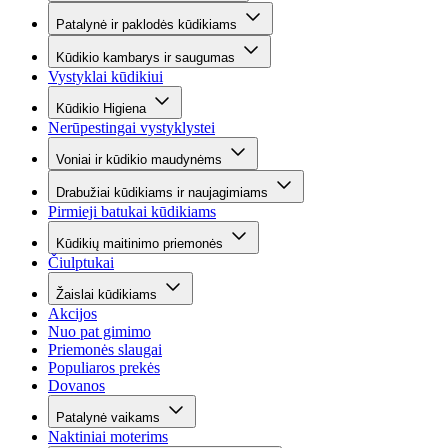
Patalynė ir paklodės kūdikiams
Kūdikio kambarys ir saugumas
Vystyklai kūdikiui
Kūdikio Higiena
Nerūpestingai vystyklystei
Voniai ir kūdikio maudynėms
Drabužiai kūdikiams ir naujagimiams
Pirmieji batukai kūdikiams
Kūdikių maitinimo priemonės
Čiulptukai
Žaislai kūdikiams
Akcijos
Nuo pat gimimo
Priemonės slaugai
Populiaros prekės
Dovanos
Patalynė vaikams
Naktiniai moterims