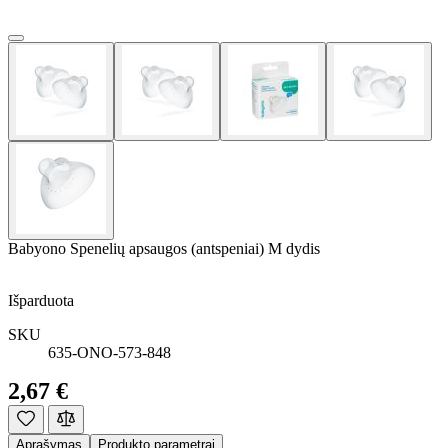
Babyono Spenelių apsaugos (antspeniai) M dydis
Išparduota
SKU
635-ONO-573-848
2,67 €
Aprašymas
Produkto parametrai