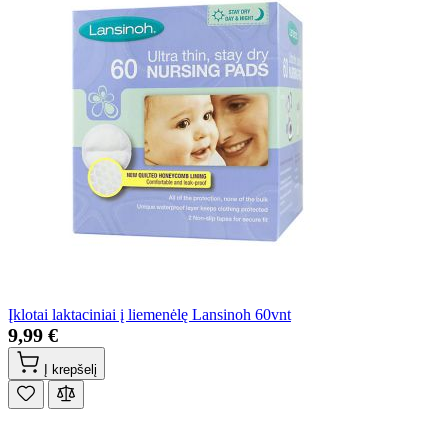
Įklotai laktaciniai į liemenėlę Lansinoh 60vnt
9,99 €
Į krepšelį