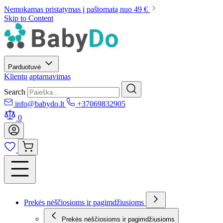
Nemokamas pristatymas į paštomatą nuo 49 €
Skip to Content
Parduotuvė
Klientų aptarnavimas
Search
info@babydo.lt
+37069832905
0
Prekės nėščiosioms ir pagimdžiusioms
Prekės nėščiosioms ir pagimdžiusioms