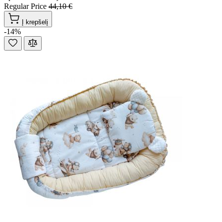
Regular Price
44,10 €
Į krepšelį
-14%