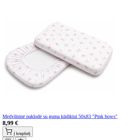
Medvilninė paklodė su guma kūdikiui 50x83 "Pink bows"
8,99 €
Į krepšelį