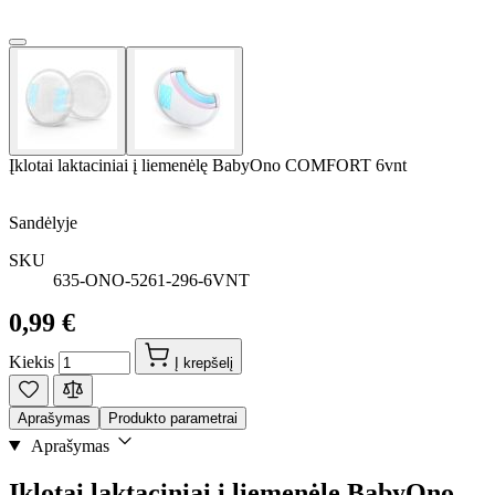
Įklotai laktaciniai į liemenėlę BabyOno COMFORT 6vnt
Sandėlyje
SKU
635-ONO-5261-296-6VNT
0,99 €
Kiekis
Į krepšelį
Aprašymas
Produkto parametrai
Aprašymas
Įklotai laktaciniai į liemenėlę BabyOno