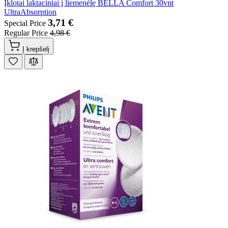
Įklotai laktaciniai į liemenėlę BELLA Comfort 30vnt
UltraAbsorption
3,71 €
Special Price
Regular Price
4,98 €
Į krepšelį