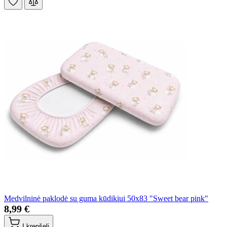
Medvilninė paklodė su guma kūdikiui 50x83 "Sweet bear pink"
8,99 €
Į krepšelį