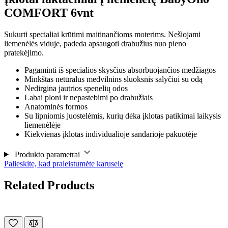
COMFORT 6vnt
Sukurti specialiai krūtimi maitinančioms moterims. Nešiojami
liemenėlės viduje, padeda apsaugoti drabužius nuo pieno
pratekėjimo.
Pagaminti iš specialios skysčius absorbuojančios medžiagos
Minkštas netūralus medvilnins sluoksnis salyčiui su odą
Nedirgina jautrios spenelių odos
Labai ploni ir nepastebimi po drabužiais
Anatominės formos
Su lipniomis juostelėmis, kurių dėka įklotas patikimai laikysis
liemenėlėje
Kiekvienas įklotas individualioje sandarioje pakuotėje
Produkto parametrai
Palieskite, kad praleistumėte karuselę
Related Products