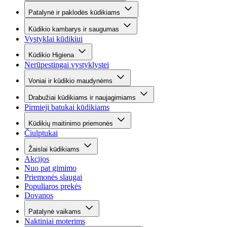
Patalynė ir paklodės kūdikiams
Kūdikio kambarys ir saugumas
Vystyklai kūdikiui
Kūdikio Higiena
Nerūpestingai vystyklystei
Voniai ir kūdikio maudynėms
Drabužiai kūdikiams ir naujagimiams
Pirmieji batukai kūdikiams
Kūdikių maitinimo priemonės
Čiulptukai
Žaislai kūdikiams
Akcijos
Nuo pat gimimo
Priemonės slaugai
Populiaros prekės
Dovanos
Patalynė vaikams
Naktiniai moterims