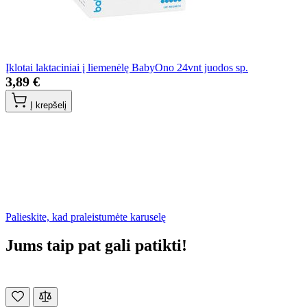
Įklotai laktaciniai į liemenėlę BabyOno 24vnt juodos sp.
3,89 €
Į krepšelį
Palieskite, kad praleistumėte karuselę
Jums taip pat gali patikti!