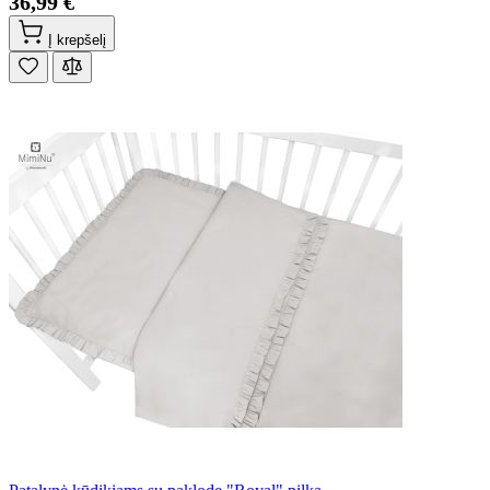
36,99 €
Į krepšelį