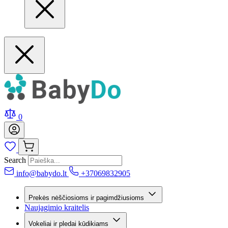
0
Search
info@babydo.lt
+37069832905
Prekės nėščiosioms ir pagimdžiusioms
Naujagimio kraitelis
Vokeliai ir pledai kūdikiams