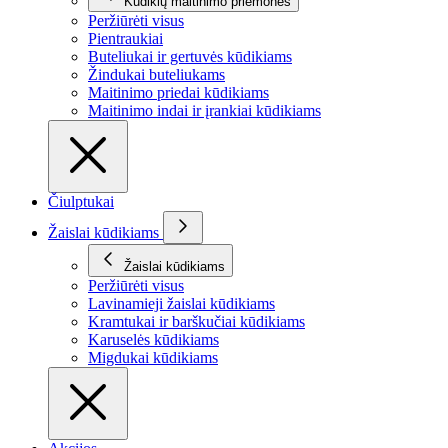
Kūdikių maitinimo priemonės
Peržiūrėti visus
Pientraukiai
Buteliukai ir gertuvės kūdikiams
Žindukai buteliukams
Maitinimo priedai kūdikiams
Maitinimo indai ir įrankiai kūdikiams
Čiulptukai
Žaislai kūdikiams
Žaislai kūdikiams
Peržiūrėti visus
Lavinamieji žaislai kūdikiams
Kramtukai ir barškučiai kūdikiams
Karuselės kūdikiams
Migdukai kūdikiams