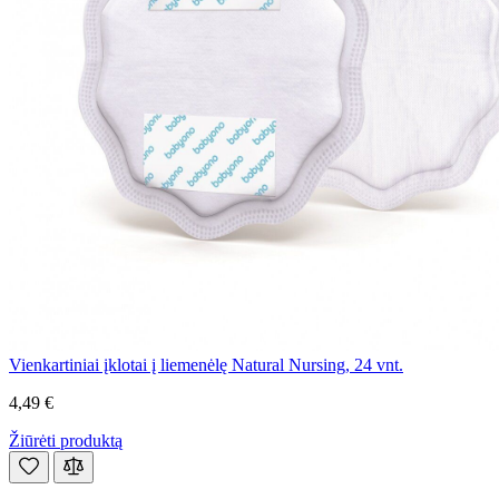
Vienkartiniai įklotai į liemenėlę Natural Nursing, 24 vnt.
4,49 €
Žiūrėti produktą