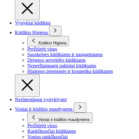
Vystyklai kūdikiui
Kūdikio Higiena
Kūdikio Higiena
Peržiūrėti visus
Sauskelnės kūdikiams ir naujagimiams
Drėgnos servetėlės kūdikiams
Neperšlampami paklotai kūdikiams
Higienos priemonės ir kosmetika kūdikiams
Nerūpestingai vystyklystei
Voniai ir kūdikio maudynėms
Voniai ir kūdikio maudynėms
Peržiūrėti visus
Rankšluosčiai kūdikiams
Vonios rankšluosčiai