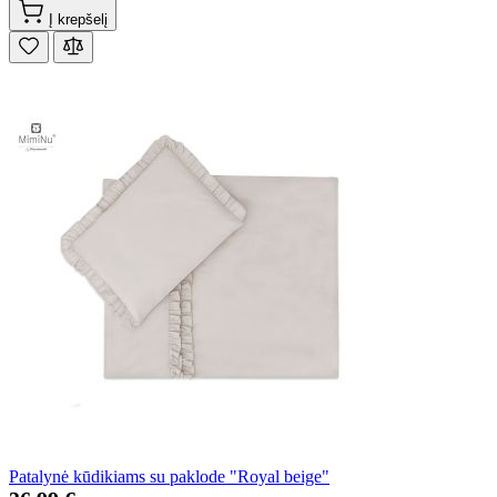
Į krepšelį
Patalynė kūdikiams su paklode "Royal beige"