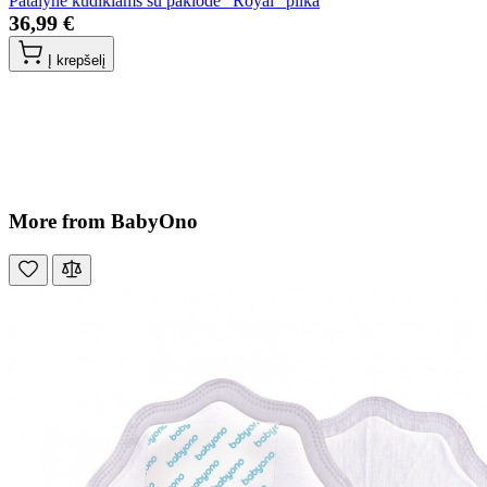
Patalynė kūdikiams su paklode "Royal" pilka
36,99 €
Į krepšelį
More from BabyOno