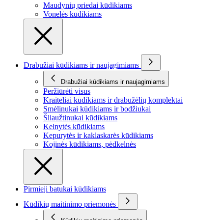
Maudynių priedai kūdikiams
Vonelės kūdikiams
Drabužiai kūdikiams ir naujagimiams
Drabužiai kūdikiams ir naujagimiams
Peržiūrėti visus
Kraiteliai kūdikiams ir drabužėlių komplektai
Smėlinukai kūdikiams ir bodžiukai
Šliaužtinukai kūdikiams
Kelnytės kūdikiams
Kepurytės ir kaklaskarės kūdikiams
Kojinės kūdikiams, pėdkelnės
Pirmieji batukai kūdikiams
Kūdikių maitinimo priemonės