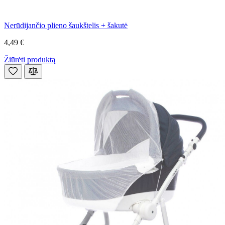
Nerūdijančio plieno šaukštelis + šakutė
4,49 €
Žiūrėti produktą