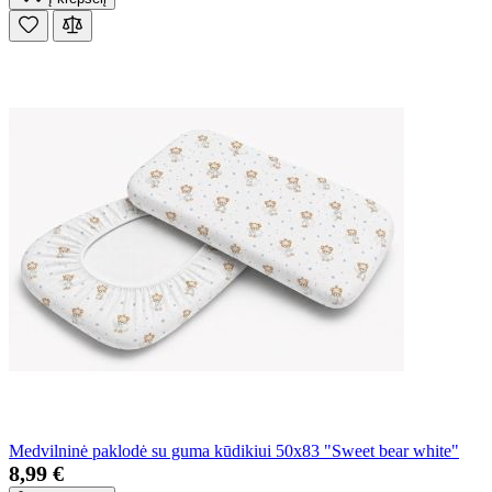
Medvilninė paklodė su guma kūdikiui 50x83 "Sweet bear white"
8,99 €