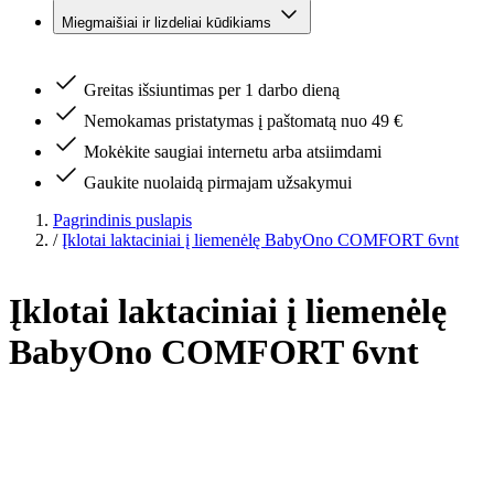
Miegmaišiai ir lizdeliai kūdikiams
Greitas išsiuntimas per 1 darbo dieną
Nemokamas pristatymas į paštomatą nuo 49 €
Mokėkite saugiai internetu arba atsiimdami
Gaukite nuolaidą pirmajam užsakymui
Pagrindinis puslapis
/
Įklotai laktaciniai į liemenėlę BabyOno COMFORT 6vnt
Įklotai laktaciniai į liemenėlę
BabyOno COMFORT 6vnt