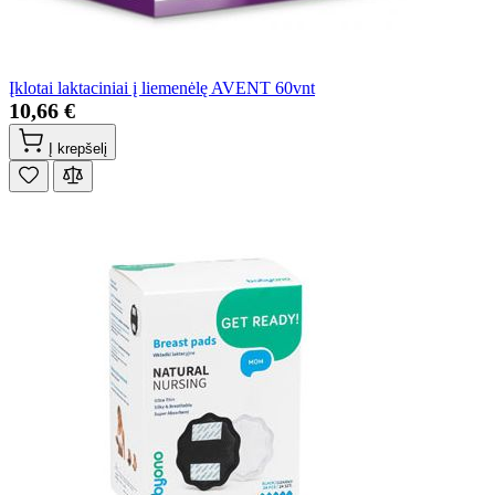
Įklotai laktaciniai į liemenėlę AVENT 60vnt
10,66 €
Į krepšelį