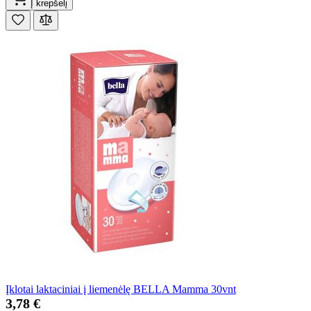
Į krepšelį
Įklotai laktaciniai į liemenėlę BELLA Mamma 30vnt
3,78 €