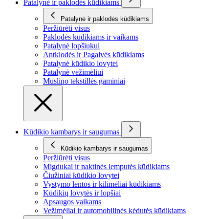
Patalynė ir paklodės kūdikiams
Patalynė ir paklodės kūdikiams
Peržiūrėti visus
Paklodės kūdikiams ir vaikams
Patalynė lopšiukui
Antklodės ir Pagalvės kūdikiams
Patalynė kūdikio lovytei
Patalynė vežimėliui
Muslino tekstillės gaminiai
Kūdikio kambarys ir saugumas
Kūdikio kambarys ir saugumas
Peržiūrėti visus
Migdukai ir naktinės lemputės kūdikiams
Čiužiniai kūdikio lovytei
Vystymo lentos ir kilimėliai kūdikiams
Kūdikių lovytės ir lopšiai
Apsaugos vaikams
Vežimėliai ir automobilinės kėdutės kūdikiams