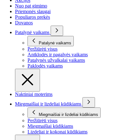
Akcijos
Nuo pat gimimo
Priemonės slaugai
Populiaros prekės
Dovanos
Patalynė vaikams
Patalynė vaikams
Peržiūrėti visus
Antklodės ir pagalvės vaikams
Patalynės užvalkalai vaikams
Paklodės vaikams
Naktiniai moterims
Miegmaišiai ir lizdeliai kūdikiams
Miegmaišiai ir lizdeliai kūdikiams
Peržiūrėti visus
Miegmaišiai kūdikiams
Lizdeliai ir kokonai kūdikiams