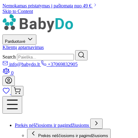
Nemokamas pristatymas į paštomatą nuo 49 €
Skip to Content
Parduotuvė
Klientų aptarnavimas
Search
info@babydo.lt
+37069832905
0
Prekės nėščiosioms ir pagimdžiusioms
Prekės nėščiosioms ir pagimdžiusioms