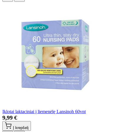
Įklotai laktaciniai į liemenėlę Lansinoh 60vnt
9,99 €
Į krepšelį