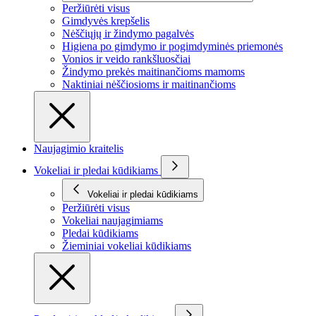
Peržiūrėti visus
Gimdyvės krepšelis
Nėščiųjų ir žindymo pagalvės
Higiena po gimdymo ir pogimdyminės priemonės
Vonios ir veido rankšluosčiai
Žindymo prekės maitinančioms mamoms
Naktiniai nėščiosioms ir maitinančioms
Naujagimio kraitelis
Vokeliai ir pledai kūdikiams
Vokeliai ir pledai kūdikiams
Peržiūrėti visus
Vokeliai naujagimiams
Pledai kūdikiams
Žieminiai vokeliai kūdikiams