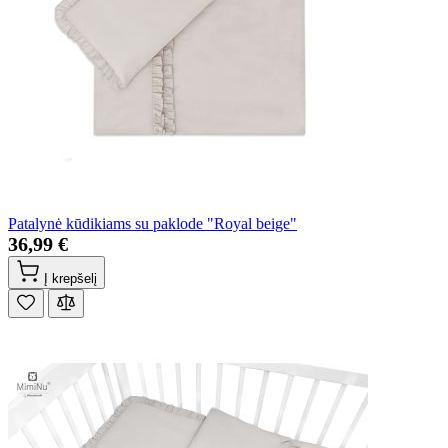
Patalynė kūdikiams su paklode "Royal beige"
36,99 €
Į krepšelį