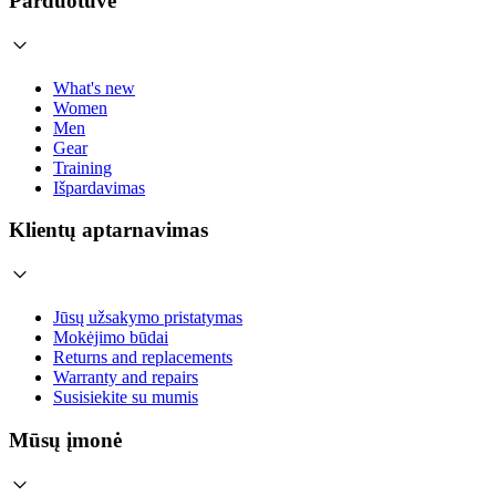
Parduotuvė
What's new
Women
Men
Gear
Training
Išpardavimas
Klientų aptarnavimas
Jūsų užsakymo pristatymas
Mokėjimo būdai
Returns and replacements
Warranty and repairs
Susisiekite su mumis
Mūsų įmonė