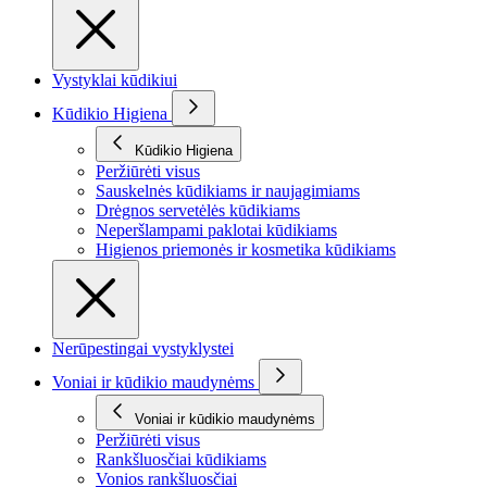
Vystyklai kūdikiui
Kūdikio Higiena
Kūdikio Higiena
Peržiūrėti visus
Sauskelnės kūdikiams ir naujagimiams
Drėgnos servetėlės kūdikiams
Neperšlampami paklotai kūdikiams
Higienos priemonės ir kosmetika kūdikiams
Nerūpestingai vystyklystei
Voniai ir kūdikio maudynėms
Voniai ir kūdikio maudynėms
Peržiūrėti visus
Rankšluosčiai kūdikiams
Vonios rankšluosčiai