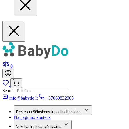
0
Search
info@babydo.lt
+37069832905
Prekės nėščiosioms ir pagimdžiusioms
Naujagimio kraitelis
Vokeliai ir pledai kūdikiams