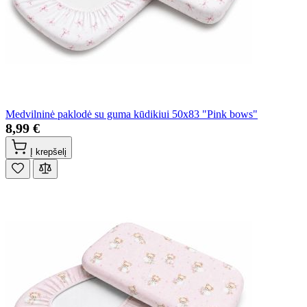
Medvilninė paklodė su guma kūdikiui 50x83 "Pink bows"
8,99 €
Į krepšelį