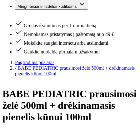
Miegmaišiai ir lizdeliai kūdikiams
Greitas išsiuntimas per 1 darbo dieną
Nemokamas pristatymas į paštomatą nuo 49 €
Mokėkite saugiai internetu arba atsiimdami
Gaukite nuolaidą pirmajam užsakymui
Pagrindinis puslapis
/
BABE PEDIATRIC prausimosi želė 500ml + drėkinamasis
pienelis kūnui 100ml
BABE PEDIATRIC prausimosi
želė 500ml + drėkinamasis
pienelis kūnui 100ml