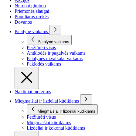
Akcijos
Nuo pat gimimo
Priemonės slaugai
Populiaros prekės
Dovanos
Patalynė vaikams
Patalynė vaikams
Peržiūrėti visus
Antklodės ir pagalvės vaikams
Patalynės užvalkalai vaikams
Paklodės vaikams
Naktiniai moterims
Miegmaišiai ir lizdeliai kūdikiams
Miegmaišiai ir lizdeliai kūdikiams
Peržiūrėti visus
Miegmaišiai kūdikiams
Lizdeliai ir kokonai kūdikiams