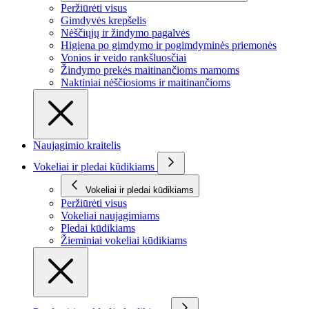
Peržiūrėti visus
Gimdyvės krepšelis
Nėščiųjų ir žindymo pagalvės
Higiena po gimdymo ir pogimdyminės priemonės
Vonios ir veido rankšluosčiai
Žindymo prekės maitinančioms mamoms
Naktiniai nėščiosioms ir maitinančioms
Naujagimio kraitelis
Vokeliai ir pledai kūdikiams
Vokeliai ir pledai kūdikiams
Peržiūrėti visus
Vokeliai naujagimiams
Pledai kūdikiams
Žieminiai vokeliai kūdikiams