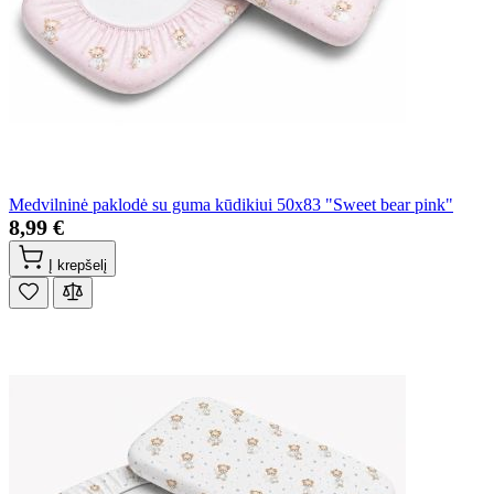
Medvilninė paklodė su guma kūdikiui 50x83 "Sweet bear pink"
8,99 €
Į krepšelį