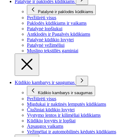
Patalynė ir paklodės kūdikiams
Patalynė ir paklodės kūdikiams
Peržiūrėti visus
Paklodės kūdikiams ir vaikams
Patalynė lopšiukui
Antklodės ir Pagalvės kūdikiams
Patalynė kūdikio lovytei
Patalynė vežimėliui
Muslino tekstillės gaminiai
Kūdikio kambarys ir saugumas
Kūdikio kambarys ir saugumas
Peržiūrėti visus
Migdukai ir naktinės lemputės kūdikiams
Čiužiniai kūdikio lovytei
Vystymo lentos ir kilimėliai kūdikiams
Kūdikių lovytės ir lopšiai
Apsaugos vaikams
Vežimėliai ir automobilinės kėdutės kūdikiams