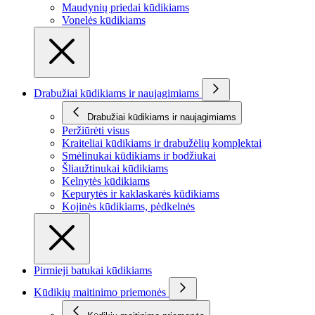
Maudynių priedai kūdikiams
Vonelės kūdikiams
Drabužiai kūdikiams ir naujagimiams
Drabužiai kūdikiams ir naujagimiams
Peržiūrėti visus
Kraiteliai kūdikiams ir drabužėlių komplektai
Smėlinukai kūdikiams ir bodžiukai
Šliaužtinukai kūdikiams
Kelnytės kūdikiams
Kepurytės ir kaklaskarės kūdikiams
Kojinės kūdikiams, pėdkelnės
Pirmieji batukai kūdikiams
Kūdikių maitinimo priemonės