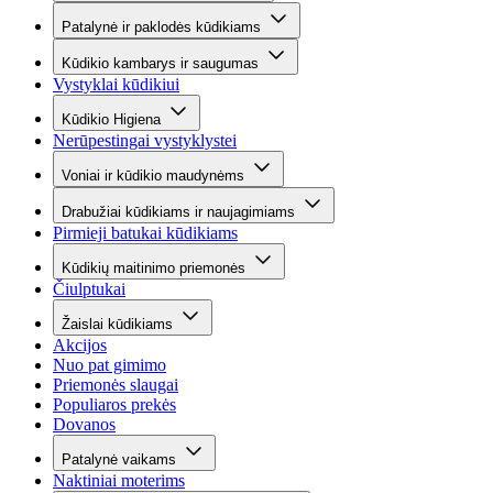
Patalynė ir paklodės kūdikiams
Kūdikio kambarys ir saugumas
Vystyklai kūdikiui
Kūdikio Higiena
Nerūpestingai vystyklystei
Voniai ir kūdikio maudynėms
Drabužiai kūdikiams ir naujagimiams
Pirmieji batukai kūdikiams
Kūdikių maitinimo priemonės
Čiulptukai
Žaislai kūdikiams
Akcijos
Nuo pat gimimo
Priemonės slaugai
Populiaros prekės
Dovanos
Patalynė vaikams
Naktiniai moterims