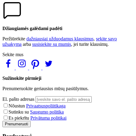
Džiaugiamės galėdami padėti
Peržiūrėkite
dažniausiai užduodamus klausimus
,
sekite savo
užsakymą
arba
susisiekite su mumis
, jei turite klausimų.
Sekite mus
Sužinokite pirmieji
Prenumeruokite geriausius mūsų pasiūlymus.
El. pašto adresas
Nõustun
Privaatsuspoliitikaga
Sutinku su
Saugumo politika
Es piekrītu
Privātuma politikai
Prenumeruoti