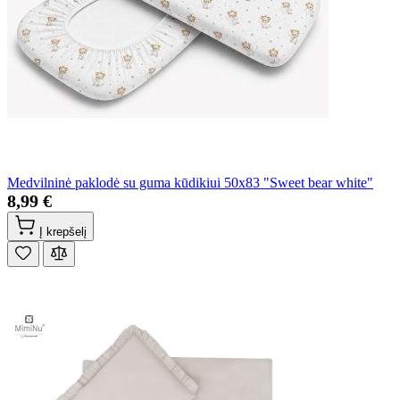
Medvilninė paklodė su guma kūdikiui 50x83 "Sweet bear white"
8,99 €
Į krepšelį