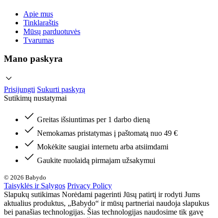
Apie mus
Tinklaraštis
Mūsų parduotuvės
Tvarumas
Mano paskyra
Prisijungti
Sukurti paskyrą
Sutikimų nustatymai
Greitas išsiuntimas per 1 darbo dieną
Nemokamas pristatymas į paštomatą nuo 49 €
Mokėkite saugiai internetu arba atsiimdami
Gaukite nuolaidą pirmajam užsakymui
© 2026 Babydo
Taisyklės ir Sąlygos
Privacy Policy
Slapukų sutikimas Norėdami pagerinti Jūsų patirtį ir rodyti Jums
aktualius produktus, „Babydo“ ir mūsų partneriai naudoja slapukus
bei panašias technologijas. Šias technologijas naudosime tik gavę