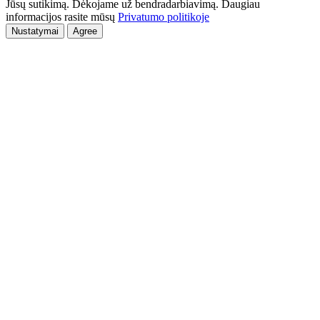
Jūsų sutikimą. Dėkojame už bendradarbiavimą. Daugiau
informacijos rasite mūsų
Privatumo politikoje
Nustatymai
Agree