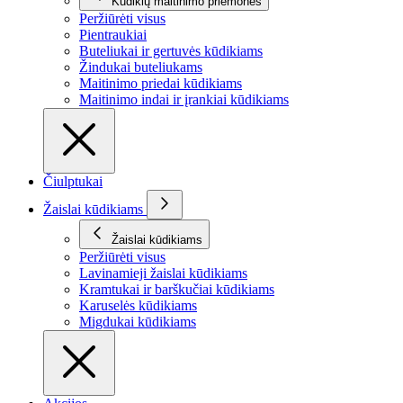
Kūdikių maitinimo priemonės
Peržiūrėti visus
Pientraukiai
Buteliukai ir gertuvės kūdikiams
Žindukai buteliukams
Maitinimo priedai kūdikiams
Maitinimo indai ir įrankiai kūdikiams
Čiulptukai
Žaislai kūdikiams
Žaislai kūdikiams
Peržiūrėti visus
Lavinamieji žaislai kūdikiams
Kramtukai ir barškučiai kūdikiams
Karuselės kūdikiams
Migdukai kūdikiams