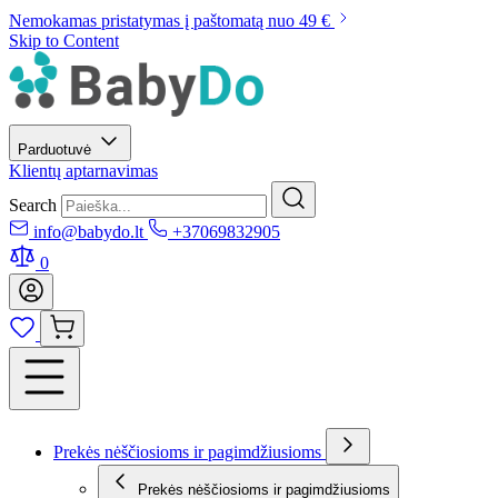
Nemokamas pristatymas į paštomatą nuo 49 €
Skip to Content
Parduotuvė
Klientų aptarnavimas
Search
info@babydo.lt
+37069832905
0
Prekės nėščiosioms ir pagimdžiusioms
Prekės nėščiosioms ir pagimdžiusioms