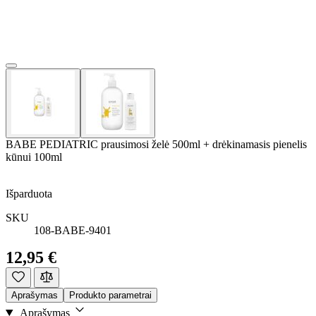
BABE PEDIATRIC prausimosi želė 500ml + drėkinamasis pienelis
kūnui 100ml
Išparduota
SKU
108-BABE-9401
12,95 €
Aprašymas
Produkto parametrai
Aprašymas