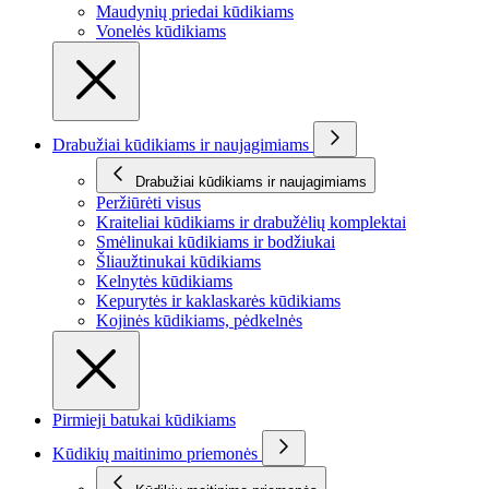
Maudynių priedai kūdikiams
Vonelės kūdikiams
Drabužiai kūdikiams ir naujagimiams
Drabužiai kūdikiams ir naujagimiams
Peržiūrėti visus
Kraiteliai kūdikiams ir drabužėlių komplektai
Smėlinukai kūdikiams ir bodžiukai
Šliaužtinukai kūdikiams
Kelnytės kūdikiams
Kepurytės ir kaklaskarės kūdikiams
Kojinės kūdikiams, pėdkelnės
Pirmieji batukai kūdikiams
Kūdikių maitinimo priemonės