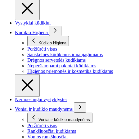
Vystyklai kūdikiui
Kūdikio Higiena
Kūdikio Higiena
Peržiūrėti visus
Sauskelnės kūdikiams ir naujagimiams
Drėgnos servetėlės kūdikiams
Neperšlampami paklotai kūdikiams
Higienos priemonės ir kosmetika kūdikiams
Nerūpestingai vystyklystei
Voniai ir kūdikio maudynėms
Voniai ir kūdikio maudynėms
Peržiūrėti visus
Rankšluosčiai kūdikiams
Vonios rankšluosčiai