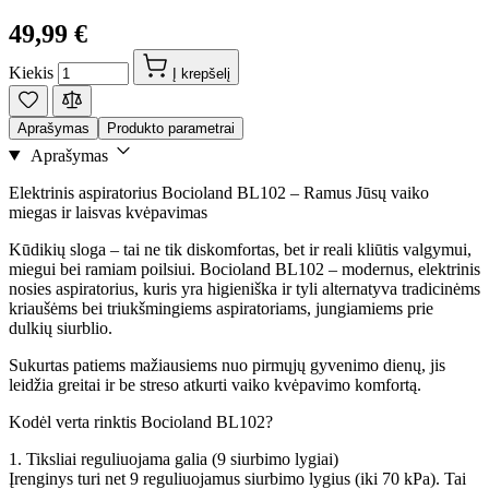
49,99 €
Kiekis
Į krepšelį
Aprašymas
Produkto parametrai
Aprašymas
Elektrinis aspiratorius Bocioland BL102 – Ramus Jūsų vaiko
miegas ir laisvas kvėpavimas
Kūdikių sloga – tai ne tik diskomfortas, bet ir reali kliūtis valgymui,
miegui bei ramiam poilsiui. Bocioland BL102 – modernus, elektrinis
nosies aspiratorius, kuris yra higieniška ir tyli alternatyva tradicinėms
kriaušėms bei triukšmingiems aspiratoriams, jungiamiems prie
dulkių siurblio.
Sukurtas patiems mažiausiems nuo pirmųjų gyvenimo dienų, jis
leidžia greitai ir be streso atkurti vaiko kvėpavimo komfortą.
Kodėl verta rinktis Bocioland BL102?
1. Tiksliai reguliuojama galia (9 siurbimo lygiai)
Įrenginys turi net 9 reguliuojamus siurbimo lygius (iki 70 kPa). Tai