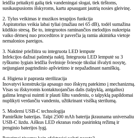
leidžia pritaikyti galią tiek vandeningai slogai, tiek tirštoms,
susikaupusioms išskyroms, kartu apsaugant jautrią nosies gleivinę.
2. Tylus veikimas ir muzikos terapijos funkcija
Aspiratorius veikia labai tyliai (mažiau nei 65 dB), todėl sumažina
kūdikio stresą. Be to, integruotos raminančios melodijos nukreipia
vaiko dėmesį nuo procedūros ir paverčia ją ramia akimirka vietoje
nemalonios pareigos.
3. Naktinė priežiūra su integruota LED lempute
Infekcijos dažnai paūmėja naktį. Integruota LED lemputė su 3
ryškumo lygiais leidžia švelnioje šviesoje tiksliai išvalyti nosytę,
neįjungiant pagrindinio apšvietimo ir nepažadinant namiškių.
4. Higiena ir paprasta sterilizacija
Inovatyvi konstrukcija apsaugo nuo išskyrų patekimo į mechanizmą.
Visas su išskyromis kontaktuojančias dalis (talpyklą, antgalius)
galima lengvai nuimti ir plauti šiltu vandeniu, o talpyklą papildomai
nuplikyti verdančiu vandeniu, užtikrinant visišką sterilumą.
5. Moderni USB-C technologija
Pamirškite baterijas. Talpi 2500 mAh baterija įkraunama universaliu
USB-C lizdu. Aiškus LED ekranas rodo pasirinktą režimą ir
įrenginio baterijos lygį.