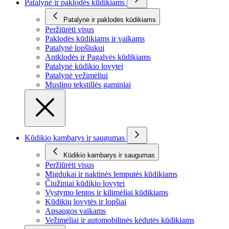
Patalynė ir paklodės kūdikiams
Patalynė ir paklodės kūdikiams
Peržiūrėti visus
Paklodės kūdikiams ir vaikams
Patalynė lopšiukui
Antklodės ir Pagalvės kūdikiams
Patalynė kūdikio lovytei
Patalynė vežimėliui
Muslino tekstillės gaminiai
Kūdikio kambarys ir saugumas
Kūdikio kambarys ir saugumas
Peržiūrėti visus
Migdukai ir naktinės lemputės kūdikiams
Čiužiniai kūdikio lovytei
Vystymo lentos ir kilimėliai kūdikiams
Kūdikių lovytės ir lopšiai
Apsaugos vaikams
Vežimėliai ir automobilinės kėdutės kūdikiams