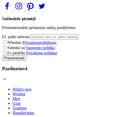
Sužinokite pirmieji
Prenumeruokite geriausius mūsų pasiūlymus.
El. pašto adresas
Nõustun
Privaatsuspoliitikaga
Sutinku su
Saugumo politika
Es piekrītu
Privātuma politikai
Prenumeruoti
Parduotuvė
What's new
Women
Men
Gear
Training
Išpardavimas