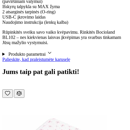
(paviršiniam valymui)
Išskyrų talpykla su MAX žyma
2 atsarginės tarpinės (O-ring)
USB-C įkrovimo laidas
Naudojimo instrukcija (lenkų kalba)
Rūpinkitės sveiku savo vaiko kvėpavimu. Rinkitės Bocioland
BL102 – nes kiekvienas laisvas įkvėpimas yra svarbus tinkamam
Jūsų mažylio vystymuisi.
Produkto parametrai
Palieskite, kad praleistumėte karuselę
Jums taip pat gali patikti!