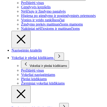
Peržiūrėti visus
Gimdyvės krepšelis
Nėščiųjų ir žindymo pagalvės
Higiena po gimdymo ir pogimdyminės priemonės
Vonios ir veido rankšluosčiai
Žindymo prekės maitinančioms mamoms
Naktiniai nėščiosioms ir maitinančioms
Naujagimio kraitelis
Vokeliai ir pledai kūdikiams
Vokeliai ir pledai kūdikiams
Peržiūrėti visus
Vokeliai naujagimiams
Pledai kūdikiams
Žieminiai vokeliai kūdikiams