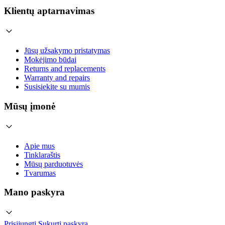
Klientų aptarnavimas
Jūsų užsakymo pristatymas
Mokėjimo būdai
Returns and replacements
Warranty and repairs
Susisiekite su mumis
Mūsų įmonė
Apie mus
Tinklaraštis
Mūsų parduotuvės
Tvarumas
Mano paskyra
Prisijungti
Sukurti paskyrą