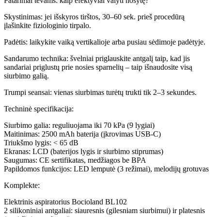
Patarimai tėvams: kaip efektyviai valyti nosytę?
Skystinimas: jei išskyros tirštos, 30–60 sek. prieš procedūrą
įlašinkite fiziologinio tirpalo.
Padėtis: laikykite vaiką vertikalioje arba pusiau sėdimoje padėtyje.
Sandarumo technika: švelniai priglauskite antgalį taip, kad jis
sandariai priglustų prie nosies sparnelių – taip išnaudosite visą
siurbimo galią.
Trumpi seansai: vienas siurbimas turėtų trukti tik 2–3 sekundes.
Techninė specifikacija:
Siurbimo galia: reguliuojama iki 70 kPa (9 lygiai)
Maitinimas: 2500 mAh baterija (įkrovimas USB-C)
Triukšmo lygis: < 65 dB
Ekranas: LCD (baterijos lygis ir siurbimo stiprumas)
Saugumas: CE sertifikatas, medžiagos be BPA
Papildomos funkcijos: LED lemputė (3 režimai), melodijų grotuvas
Komplekte:
Elektrinis aspiratorius Bocioland BL102
2 silikoniniai antgaliai: siauresnis (gilesniam siurbimui) ir platesnis