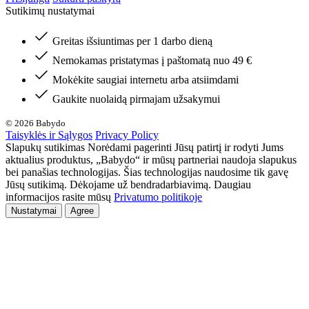
Sutikimų nustatymai
Greitas išsiuntimas per 1 darbo dieną
Nemokamas pristatymas į paštomatą nuo 49 €
Mokėkite saugiai internetu arba atsiimdami
Gaukite nuolaidą pirmajam užsakymui
© 2026 Babydo
Taisyklės ir Sąlygos
Privacy Policy
Slapukų sutikimas Norėdami pagerinti Jūsų patirtį ir rodyti Jums
aktualius produktus, „Babydo“ ir mūsų partneriai naudoja slapukus
bei panašias technologijas. Šias technologijas naudosime tik gavę
Jūsų sutikimą. Dėkojame už bendradarbiavimą. Daugiau
informacijos rasite mūsų
Privatumo politikoje
Nustatymai
Agree