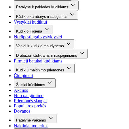
Patalynė ir paklodės kūdikiams
Kūdikio kambarys ir saugumas
Vystyklai kūdikiui
Kūdikio Higiena
Nerūpestingai vystyklystei
Voniai ir kūdikio maudynėms
Drabužiai kūdikiams ir naujagimiams
Pirmieji batukai kūdikiams
Kūdikių maitinimo priemonės
Čiulptukai
Žaislai kūdikiams
Akcijos
Nuo pat gimimo
Priemonės slaugai
Populiaros prekės
Dovanos
Patalynė vaikams
Naktiniai moterims