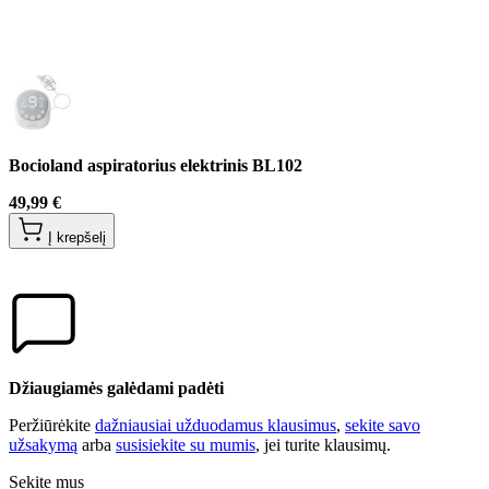
Bocioland aspiratorius elektrinis BL102
49,99 €
Į krepšelį
Džiaugiamės galėdami padėti
Peržiūrėkite
dažniausiai užduodamus klausimus
,
sekite savo
užsakymą
arba
susisiekite su mumis
, jei turite klausimų.
Sekite mus