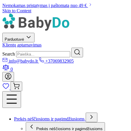
Nemokamas pristatymas į paštomatą nuo 49 €
Skip to Content
Parduotuvė
Klientų aptarnavimas
Search
info@babydo.lt
+37069832905
0
Prekės nėščiosioms ir pagimdžiusioms
Prekės nėščiosioms ir pagimdžiusioms