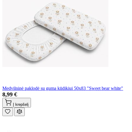
Medvilninė paklodė su guma kūdikiui 50x83 "Sweet bear white"
8,99 €
Į krepšelį