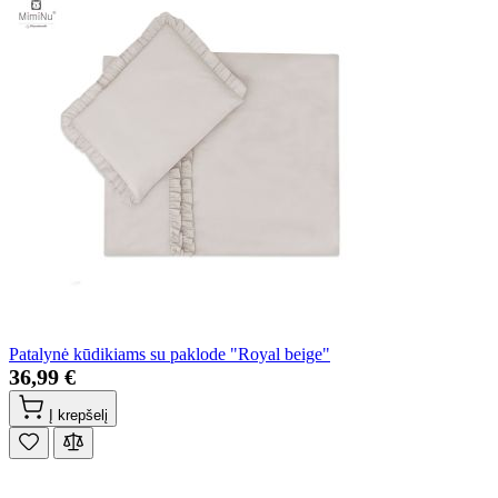
Patalynė kūdikiams su paklode "Royal beige"
36,99 €
Į krepšelį