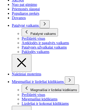
Akcijos
Nuo pat gimimo
Priemonės slaugai
Populiaros prekės
Dovanos
Patalynė vaikams
Patalynė vaikams
Peržiūrėti visus
Antklodės ir pagalvės vaikams
Patalynės užvalkalai vaikams
Paklodės vaikams
Naktiniai moterims
Miegmaišiai ir lizdeliai kūdikiams
Miegmaišiai ir lizdeliai kūdikiams
Peržiūrėti visus
Miegmaišiai kūdikiams
Lizdeliai ir kokonai kūdikiams