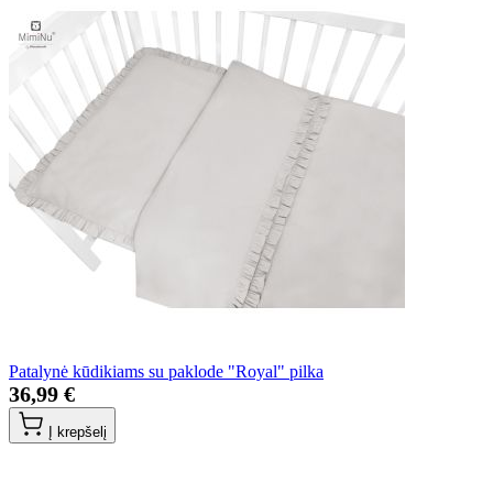
Patalynė kūdikiams su paklode "Royal" pilka
36,99 €
Į krepšelį