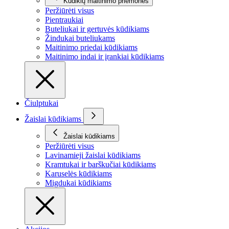
Kūdikių maitinimo priemonės
Peržiūrėti visus
Pientraukiai
Buteliukai ir gertuvės kūdikiams
Žindukai buteliukams
Maitinimo priedai kūdikiams
Maitinimo indai ir įrankiai kūdikiams
Čiulptukai
Žaislai kūdikiams
Žaislai kūdikiams
Peržiūrėti visus
Lavinamieji žaislai kūdikiams
Kramtukai ir barškučiai kūdikiams
Karuselės kūdikiams
Migdukai kūdikiams