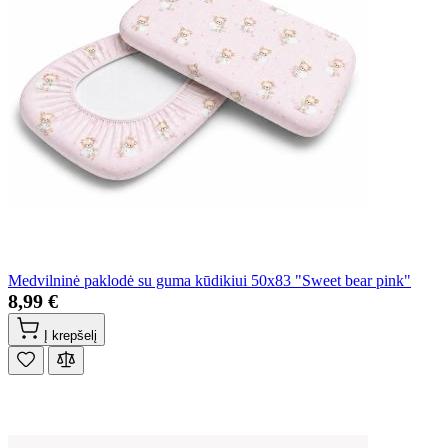
Medvilninė paklodė su guma kūdikiui 50x83 "Sweet bear pink"
8,99 €
Į krepšelį