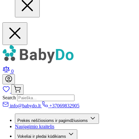
0
Search
info@babydo.lt
+37069832905
Prekės nėščiosioms ir pagimdžiusioms
Naujagimio kraitelis
Vokeliai ir pledai kūdikiams