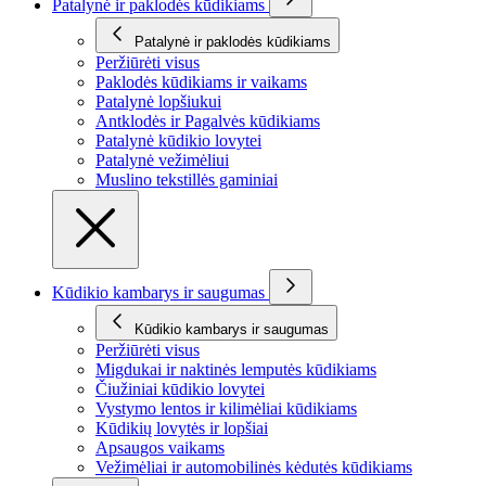
Patalynė ir paklodės kūdikiams
Patalynė ir paklodės kūdikiams
Peržiūrėti visus
Paklodės kūdikiams ir vaikams
Patalynė lopšiukui
Antklodės ir Pagalvės kūdikiams
Patalynė kūdikio lovytei
Patalynė vežimėliui
Muslino tekstillės gaminiai
Kūdikio kambarys ir saugumas
Kūdikio kambarys ir saugumas
Peržiūrėti visus
Migdukai ir naktinės lemputės kūdikiams
Čiužiniai kūdikio lovytei
Vystymo lentos ir kilimėliai kūdikiams
Kūdikių lovytės ir lopšiai
Apsaugos vaikams
Vežimėliai ir automobilinės kėdutės kūdikiams