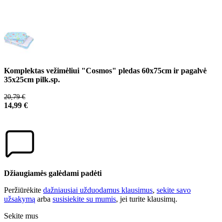
Komplektas vežimėliui "Cosmos" pledas 60x75cm ir pagalvė
35x25cm pilk.sp.
20,79 €
14,99 €
Džiaugiamės galėdami padėti
Peržiūrėkite
dažniausiai užduodamus klausimus
,
sekite savo
užsakymą
arba
susisiekite su mumis
, jei turite klausimų.
Sekite mus