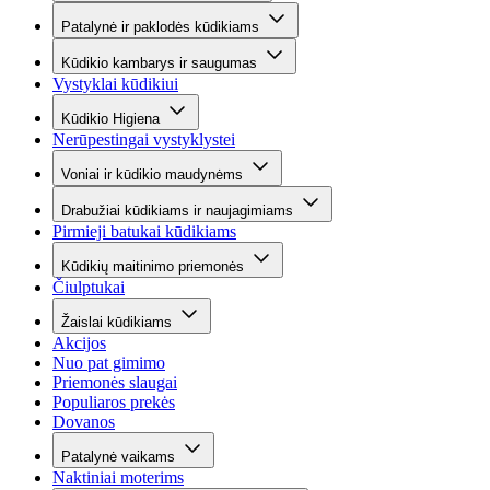
Patalynė ir paklodės kūdikiams
Kūdikio kambarys ir saugumas
Vystyklai kūdikiui
Kūdikio Higiena
Nerūpestingai vystyklystei
Voniai ir kūdikio maudynėms
Drabužiai kūdikiams ir naujagimiams
Pirmieji batukai kūdikiams
Kūdikių maitinimo priemonės
Čiulptukai
Žaislai kūdikiams
Akcijos
Nuo pat gimimo
Priemonės slaugai
Populiaros prekės
Dovanos
Patalynė vaikams
Naktiniai moterims