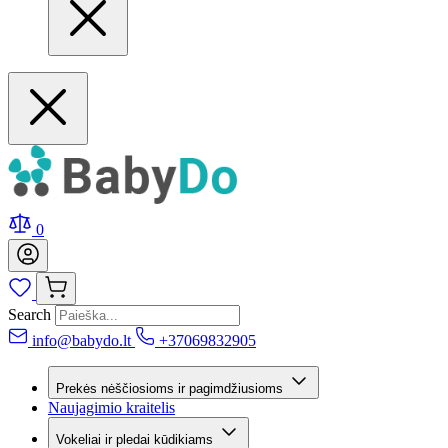
0
Search
info@babydo.lt
+37069832905
Prekės nėščiosioms ir pagimdžiusioms
Naujagimio kraitelis
Vokeliai ir pledai kūdikiams