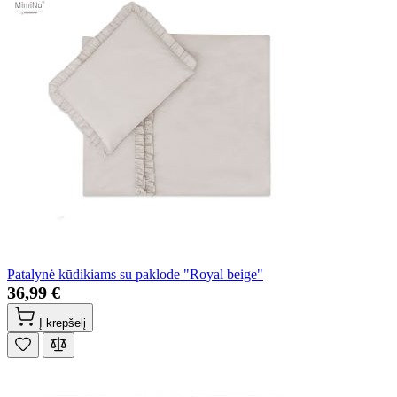
Patalynė kūdikiams su paklode "Royal beige"
36,99 €
Į krepšelį