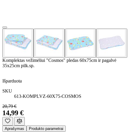
Komplektas vežimėliui "Cosmos" pledas 60x75cm ir pagalvė
35x25cm pilk.sp.
Išparduota
SKU
613-KOMPLVZ-60X75-COSMOS
20,79 €
14,99 €
Aprašymas
Produkto parametrai