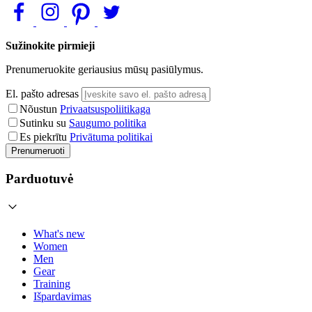
Sužinokite pirmieji
Prenumeruokite geriausius mūsų pasiūlymus.
El. pašto adresas
Nõustun
Privaatsuspoliitikaga
Sutinku su
Saugumo politika
Es piekrītu
Privātuma politikai
Prenumeruoti
Parduotuvė
What's new
Women
Men
Gear
Training
Išpardavimas