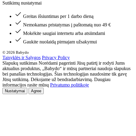
Sutikimų nustatymai
Greitas išsiuntimas per 1 darbo dieną
Nemokamas pristatymas į paštomatą nuo 49 €
Mokėkite saugiai internetu arba atsiimdami
Gaukite nuolaidą pirmajam užsakymui
© 2026 Babydo
Taisyklės ir Sąlygos
Privacy Policy
Slapukų sutikimas Norėdami pagerinti Jūsų patirtį ir rodyti Jums
aktualius produktus, „Babydo“ ir mūsų partneriai naudoja slapukus
bei panašias technologijas. Šias technologijas naudosime tik gavę
Jūsų sutikimą. Dėkojame už bendradarbiavimą. Daugiau
informacijos rasite mūsų
Privatumo politikoje
Nustatymai
Agree