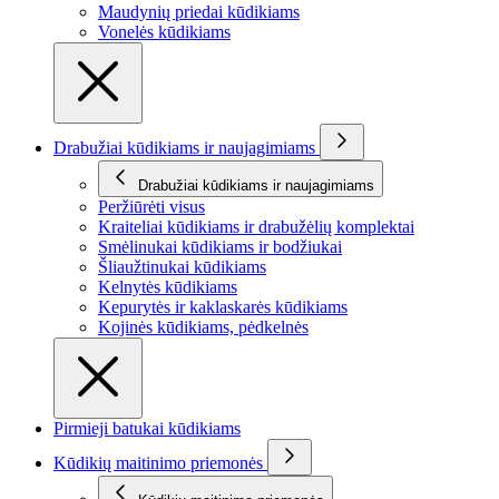
Maudynių priedai kūdikiams
Vonelės kūdikiams
Drabužiai kūdikiams ir naujagimiams
Drabužiai kūdikiams ir naujagimiams
Peržiūrėti visus
Kraiteliai kūdikiams ir drabužėlių komplektai
Smėlinukai kūdikiams ir bodžiukai
Šliaužtinukai kūdikiams
Kelnytės kūdikiams
Kepurytės ir kaklaskarės kūdikiams
Kojinės kūdikiams, pėdkelnės
Pirmieji batukai kūdikiams
Kūdikių maitinimo priemonės