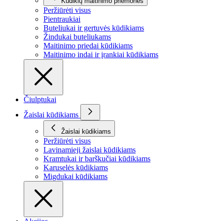
Kūdikių maitinimo priemonės
Peržiūrėti visus
Pientraukiai
Buteliukai ir gertuvės kūdikiams
Žindukai buteliukams
Maitinimo priedai kūdikiams
Maitinimo indai ir įrankiai kūdikiams
Čiulptukai
Žaislai kūdikiams
Žaislai kūdikiams
Peržiūrėti visus
Lavinamieji žaislai kūdikiams
Kramtukai ir barškučiai kūdikiams
Karuselės kūdikiams
Migdukai kūdikiams