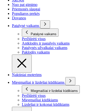
Akcijos
Nuo pat gimimo
Priemonės slaugai
Populiaros prekės
Dovanos
Patalynė vaikams
Patalynė vaikams
Peržiūrėti visus
Antklodės ir pagalvės vaikams
Patalynės užvalkalai vaikams
Paklodės vaikams
Naktiniai moterims
Miegmaišiai ir lizdeliai kūdikiams
Miegmaišiai ir lizdeliai kūdikiams
Peržiūrėti visus
Miegmaišiai kūdikiams
Lizdeliai ir kokonai kūdikiams