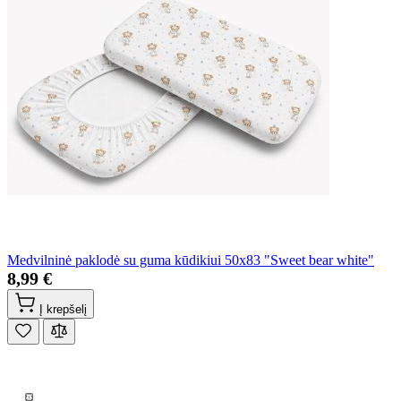
Medvilninė paklodė su guma kūdikiui 50x83 "Sweet bear white"
8,99 €
Į krepšelį