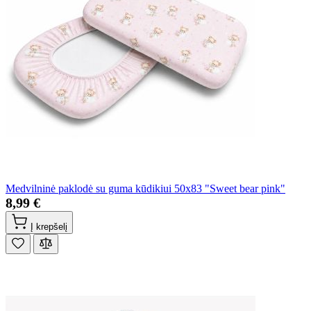
Medvilninė paklodė su guma kūdikiui 50x83 "Sweet bear pink"
8,99 €
Į krepšelį