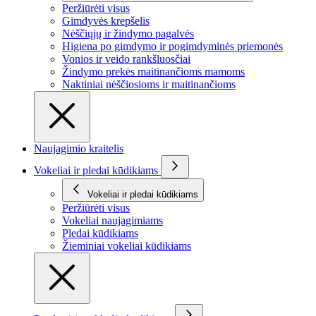
Peržiūrėti visus
Gimdyvės krepšelis
Nėščiųjų ir žindymo pagalvės
Higiena po gimdymo ir pogimdyminės priemonės
Vonios ir veido rankšluosčiai
Žindymo prekės maitinančioms mamoms
Naktiniai nėščiosioms ir maitinančioms
Naujagimio kraitelis
Vokeliai ir pledai kūdikiams
Vokeliai ir pledai kūdikiams
Peržiūrėti visus
Vokeliai naujagimiams
Pledai kūdikiams
Žieminiai vokeliai kūdikiams