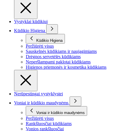
Vystyklai kūdikiui
Kūdikio Higiena
Kūdikio Higiena
Peržiūrėti visus
Sauskelnės kūdikiams ir naujagimiams
Drėgnos servetėlės kūdikiams
Neperšlampami paklotai kūdikiams
Higienos priemonės ir kosmetika kūdikiams
Nerūpestingai vystyklystei
Voniai ir kūdikio maudynėms
Voniai ir kūdikio maudynėms
Peržiūrėti visus
Rankšluosčiai kūdikiams
Vonios rankšluosčiai