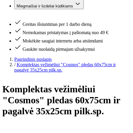
Miegmaišiai ir lizdeliai kūdikiams
Greitas išsiuntimas per 1 darbo dieną
Nemokamas pristatymas į paštomatą nuo 49 €
Mokėkite saugiai internetu arba atsiimdami
Gaukite nuolaidą pirmajam užsakymui
Pagrindinis puslapis
/
Komplektas vežimėliui "Cosmos" pledas 60x75cm ir
pagalvė 35x25cm pilk.sp.
Komplektas vežimėliui
"Cosmos" pledas 60x75cm ir
pagalvė 35x25cm pilk.sp.