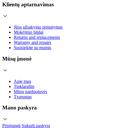
Klientų aptarnavimas
Jūsų užsakymo pristatymas
Mokėjimo būdai
Returns and replacements
Warranty and repairs
Susisiekite su mumis
Mūsų įmonė
Apie mus
Tinklaraštis
Mūsų parduotuvės
Tvarumas
Mano paskyra
Prisijungti
Sukurti paskyrą