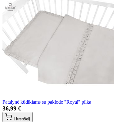
Patalynė kūdikiams su paklode "Royal" pilka
36,99 €
Į krepšelį