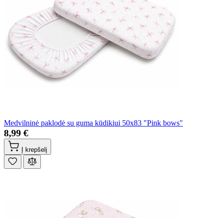
Medvilninė paklodė su guma kūdikiui 50x83 "Pink bows"
8,99 €
Į krepšelį