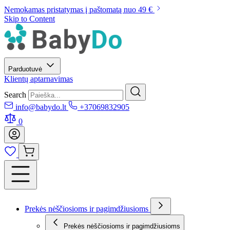
Nemokamas pristatymas į paštomatą nuo 49 €
Skip to Content
Parduotuvė
Klientų aptarnavimas
Search
info@babydo.lt
+37069832905
0
Prekės nėščiosioms ir pagimdžiusioms
Prekės nėščiosioms ir pagimdžiusioms