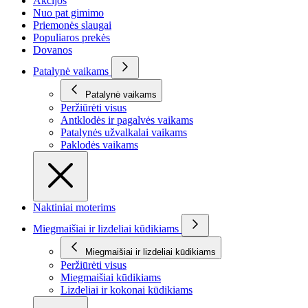
Akcijos
Nuo pat gimimo
Priemonės slaugai
Populiaros prekės
Dovanos
Patalynė vaikams
Patalynė vaikams
Peržiūrėti visus
Antklodės ir pagalvės vaikams
Patalynės užvalkalai vaikams
Paklodės vaikams
Naktiniai moterims
Miegmaišiai ir lizdeliai kūdikiams
Miegmaišiai ir lizdeliai kūdikiams
Peržiūrėti visus
Miegmaišiai kūdikiams
Lizdeliai ir kokonai kūdikiams