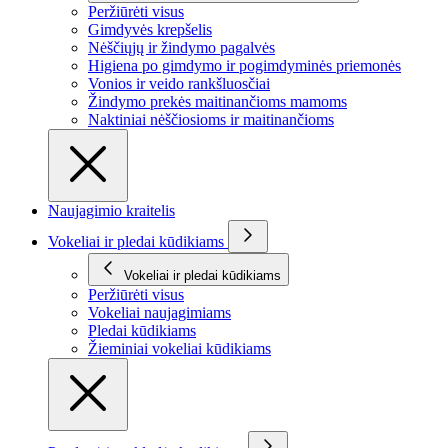
Peržiūrėti visus
Gimdyvės krepšelis
Nėščiųjų ir žindymo pagalvės
Higiena po gimdymo ir pogimdyminės priemonės
Vonios ir veido rankšluosčiai
Žindymo prekės maitinančioms mamoms
Naktiniai nėščiosioms ir maitinančioms
Naujagimio kraitelis
Vokeliai ir pledai kūdikiams
Vokeliai ir pledai kūdikiams
Peržiūrėti visus
Vokeliai naujagimiams
Pledai kūdikiams
Žieminiai vokeliai kūdikiams