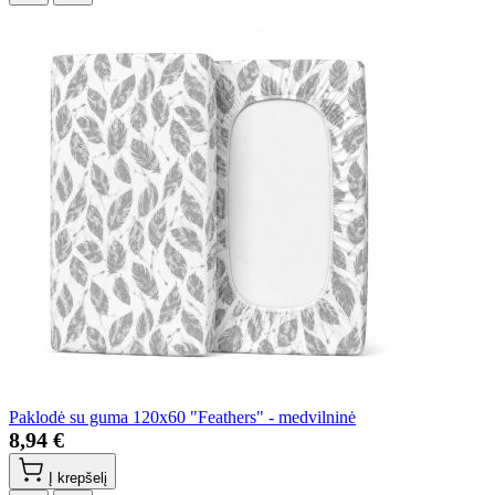
Paklodė su guma 120x60 "Feathers" - medvilninė
8,94 €
Į krepšelį