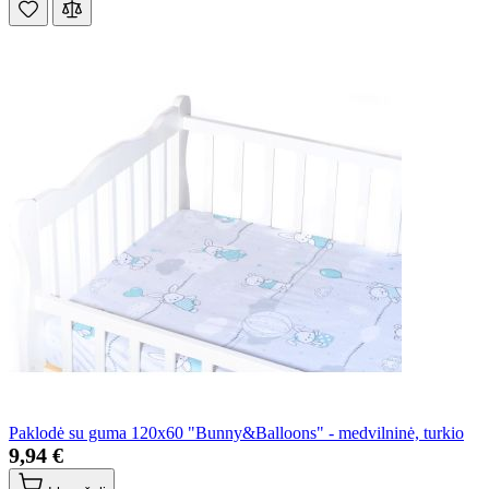
Paklodė su guma 120x60 "Bunny&Balloons" - medvilninė, turkio
9,94 €