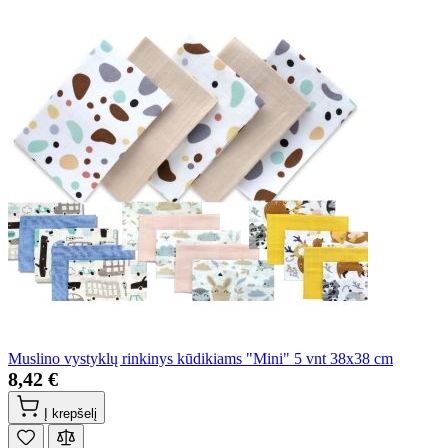
Muslino vystyklų rinkinys kūdikiams "Mini" 5 vnt 38x38 cm
8,42 €
Į krepšelį