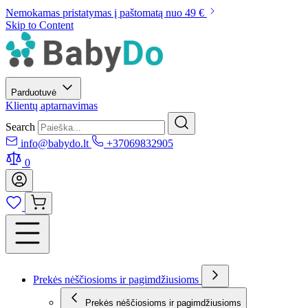
Nemokamas pristatymas į paštomatą nuo 49 €
Skip to Content
Parduotuvė
Klientų aptarnavimas
Search
info@babydo.lt
+37069832905
0
Prekės nėščiosioms ir pagimdžiusioms
Prekės nėščiosioms ir pagimdžiusioms