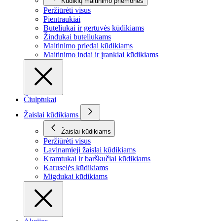
Kūdikių maitinimo priemonės
Peržiūrėti visus
Pientraukiai
Buteliukai ir gertuvės kūdikiams
Žindukai buteliukams
Maitinimo priedai kūdikiams
Maitinimo indai ir įrankiai kūdikiams
Čiulptukai
Žaislai kūdikiams
Žaislai kūdikiams
Peržiūrėti visus
Lavinamieji žaislai kūdikiams
Kramtukai ir barškučiai kūdikiams
Karuselės kūdikiams
Migdukai kūdikiams