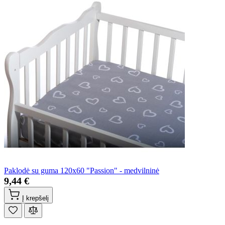
Paklodė su guma 120x60 "Passion" - medvilninė
9,44 €
Į krepšelį