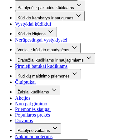
Patalynė ir paklodės kūdikiams
Kūdikio kambarys ir saugumas
Vystyklai kūdikiui
Kūdikio Higiena
Nerūpestingai vystyklystei
Voniai ir kūdikio maudynėms
Drabužiai kūdikiams ir naujagimiams
Pirmieji batukai kūdikiams
Kūdikių maitinimo priemonės
Čiulptukai
Žaislai kūdikiams
Akcijos
Nuo pat gimimo
Priemonės slaugai
Populiaros prekės
Dovanos
Patalynė vaikams
Naktiniai moterims