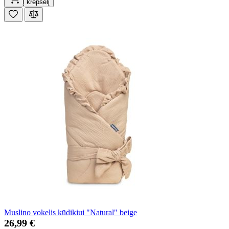
Į krepšelį
Muslino vokelis kūdikiui "Natural" beige
26,99 €