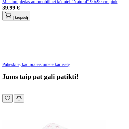
Muslino pledas automobilinei kėdutei "Natural" 90x90 cm pink
39,99 €
Į krepšelį
Palieskite, kad praleistumėte karuselę
Jums taip pat gali patikti!