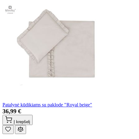
Patalynė kūdikiams su paklode "Royal beige"
36,99 €
Į krepšelį