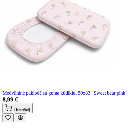
Medvilninė paklodė su guma kūdikiui 50x83 "Sweet bear pink"
8,99 €
Į krepšelį