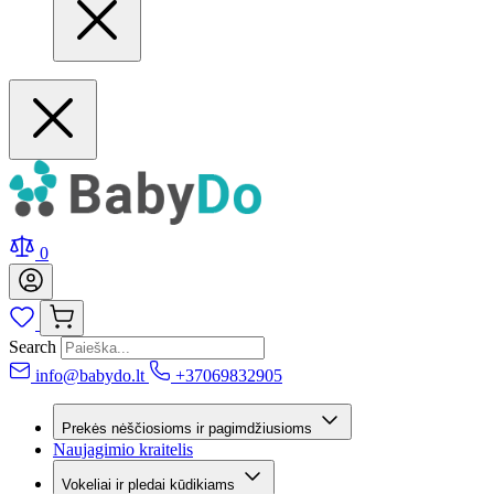
0
Search
info@babydo.lt
+37069832905
Prekės nėščiosioms ir pagimdžiusioms
Naujagimio kraitelis
Vokeliai ir pledai kūdikiams