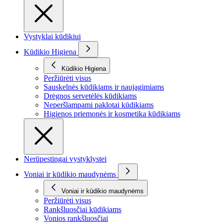
Vystyklai kūdikiui
Kūdikio Higiena
Kūdikio Higiena
Peržiūrėti visus
Sauskelnės kūdikiams ir naujagimiams
Drėgnos servetėlės kūdikiams
Neperšlampami paklotai kūdikiams
Higienos priemonės ir kosmetika kūdikiams
Nerūpestingai vystyklystei
Voniai ir kūdikio maudynėms
Voniai ir kūdikio maudynėms
Peržiūrėti visus
Rankšluosčiai kūdikiams
Vonios rankšluosčiai