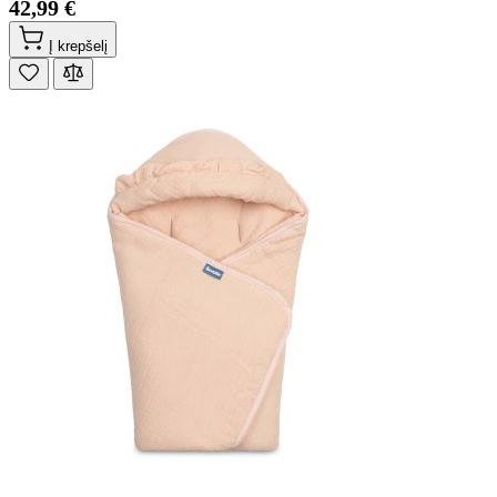
42,99 €
Į krepšelį