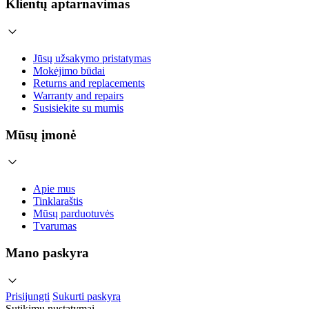
Klientų aptarnavimas
Jūsų užsakymo pristatymas
Mokėjimo būdai
Returns and replacements
Warranty and repairs
Susisiekite su mumis
Mūsų įmonė
Apie mus
Tinklaraštis
Mūsų parduotuvės
Tvarumas
Mano paskyra
Prisijungti
Sukurti paskyrą
Sutikimų nustatymai