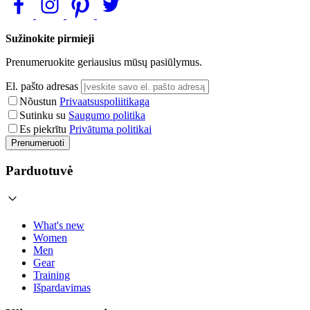
Sužinokite pirmieji
Prenumeruokite geriausius mūsų pasiūlymus.
El. pašto adresas
Nõustun
Privaatsuspoliitikaga
Sutinku su
Saugumo politika
Es piekrītu
Privātuma politikai
Prenumeruoti
Parduotuvė
What's new
Women
Men
Gear
Training
Išpardavimas