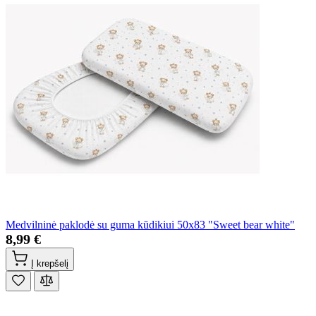
Medvilninė paklodė su guma kūdikiui 50x83 "Sweet bear white"
8,99 €
Į krepšelį