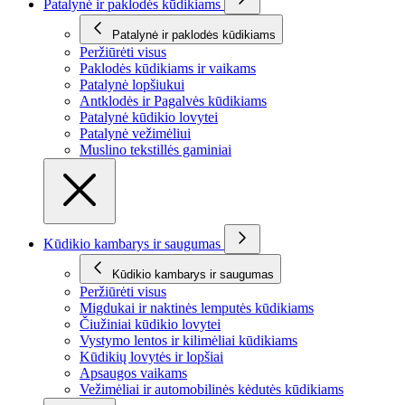
Patalynė ir paklodės kūdikiams
Patalynė ir paklodės kūdikiams
Peržiūrėti visus
Paklodės kūdikiams ir vaikams
Patalynė lopšiukui
Antklodės ir Pagalvės kūdikiams
Patalynė kūdikio lovytei
Patalynė vežimėliui
Muslino tekstillės gaminiai
Kūdikio kambarys ir saugumas
Kūdikio kambarys ir saugumas
Peržiūrėti visus
Migdukai ir naktinės lemputės kūdikiams
Čiužiniai kūdikio lovytei
Vystymo lentos ir kilimėliai kūdikiams
Kūdikių lovytės ir lopšiai
Apsaugos vaikams
Vežimėliai ir automobilinės kėdutės kūdikiams