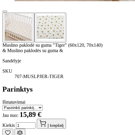
Muslino paklodė su guma "Tiger" (60x120, 70x140)
& Muslino paklodės su guma &
Sandėlyje
SKU
707-MUSLPJER-TIGER
Parinktys
Išmatavimai
15,89 €
Jau nuo:
Kiekis
Į krepšelį