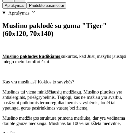
Aprašymas
Produkto parametrai
Aprašymas
Muslino paklodė su guma "Tiger"
(60x120, 70x140)
Muslino paklodės kūdikiams
sukurtos, kad Jūsų mažylis jaustųsi
miego metu komfortiškai.
Kas yra muslinas? Kokios jo savybės?
Muslinas tai viena minkščiausių medžiagų. Muslino pluoštas yra
antialerginis, priešgrybelinis. Taipogi, kas ne mažiau yra svarbu,
pasižymi puikiomis termoreguliacinėmis savybėmis, todėl tai
ypatingai geras pasirinkimas vasarą bei žiemą.
Muslino medžiagos strūktūra primena merliuką, dar yra vadinama
double gauze medžiaga. Muslinas tai 100% raukšlėta medvilnė,