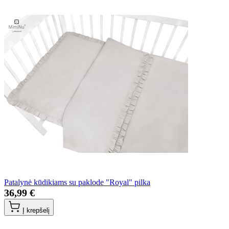
Patalynė kūdikiams su paklode "Royal" pilka
36,99 €
Į krepšelį