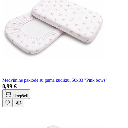
Medvilninė paklodė su guma kūdikiui 50x83 "Pink bows"
8,99 €
Į krepšelį