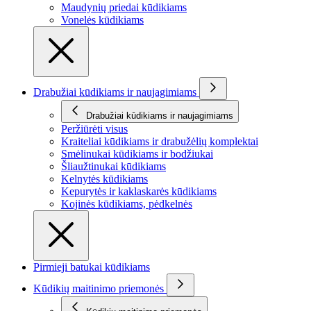
Maudynių priedai kūdikiams
Vonelės kūdikiams
Drabužiai kūdikiams ir naujagimiams
Drabužiai kūdikiams ir naujagimiams
Peržiūrėti visus
Kraiteliai kūdikiams ir drabužėlių komplektai
Smėlinukai kūdikiams ir bodžiukai
Šliaužtinukai kūdikiams
Kelnytės kūdikiams
Kepurytės ir kaklaskarės kūdikiams
Kojinės kūdikiams, pėdkelnės
Pirmieji batukai kūdikiams
Kūdikių maitinimo priemonės