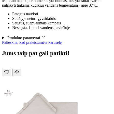
Maudant kūdikį termometras yra būtinas, nes yra labai svarbu
palaikyti tinkamą kūdikiui vandens temperatūrą - apie 37°C.
Patogus naudoti
Sudėtyje neturi gyvsidabrio
Saugus, suapvalintais kampais
Neskęsta, laikosi vandens paviršiuje
Produkto parametrai
Palieskite, kad praleistumėte karuselę
Jums taip pat gali patikti!