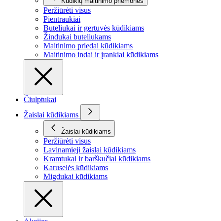
Kūdikių maitinimo priemonės
Peržiūrėti visus
Pientraukiai
Buteliukai ir gertuvės kūdikiams
Žindukai buteliukams
Maitinimo priedai kūdikiams
Maitinimo indai ir įrankiai kūdikiams
Čiulptukai
Žaislai kūdikiams
Žaislai kūdikiams
Peržiūrėti visus
Lavinamieji žaislai kūdikiams
Kramtukai ir barškučiai kūdikiams
Karuselės kūdikiams
Migdukai kūdikiams