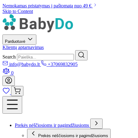
Nemokamas pristatymas į paštomatą nuo 49 €
Skip to Content
Parduotuvė
Klientų aptarnavimas
Search
info@babydo.lt
+37069832905
0
Prekės nėščiosioms ir pagimdžiusioms
Prekės nėščiosioms ir pagimdžiusioms