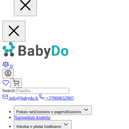
0
Search
info@babydo.lt
+37069832905
Prekės nėščiosioms ir pagimdžiusioms
Naujagimio kraitelis
Vokeliai ir pledai kūdikiams