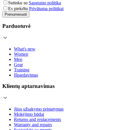
Sutinku su
Saugumo politika
Es piekrītu
Privātuma politikai
Prenumeruoti
Parduotuvė
What's new
Women
Men
Gear
Training
Išpardavimas
Klientų aptarnavimas
Jūsų užsakymo pristatymas
Mokėjimo būdai
Returns and replacements
Warranty and repairs
Susisiekite su mumis