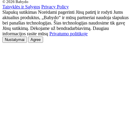
© 2026 Babydo
Taisyklės ir Sąlygos
Privacy Policy
Slapukų sutikimas Norėdami pagerinti Jūsų patirtį ir rodyti Jums
aktualius produktus, „Babydo“ ir mūsų partneriai naudoja slapukus
bei panašias technologijas. Šias technologijas naudosime tik gavę
Jūsų sutikimą. Dėkojame už bendradarbiavimą. Daugiau
informacijos rasite mūsų
Privatumo politikoje
Nustatymai
Agree