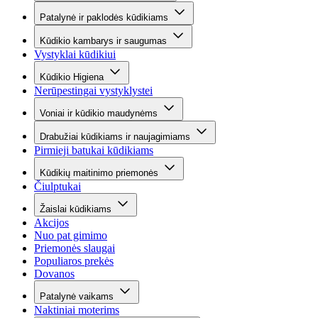
Patalynė ir paklodės kūdikiams
Kūdikio kambarys ir saugumas
Vystyklai kūdikiui
Kūdikio Higiena
Nerūpestingai vystyklystei
Voniai ir kūdikio maudynėms
Drabužiai kūdikiams ir naujagimiams
Pirmieji batukai kūdikiams
Kūdikių maitinimo priemonės
Čiulptukai
Žaislai kūdikiams
Akcijos
Nuo pat gimimo
Priemonės slaugai
Populiaros prekės
Dovanos
Patalynė vaikams
Naktiniai moterims