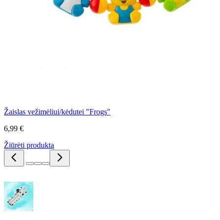
Žaislas vežimėliui/kėdutei "Frogs"
6,99 €
Žiūrėti produktą