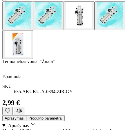
Termometras voniai "Žirafa"
Išparduota
SKU
635-AKUKU-A-0394-ZIR-GY
2,99 €
Aprašymas
Produkto parametrai
Aprašymas