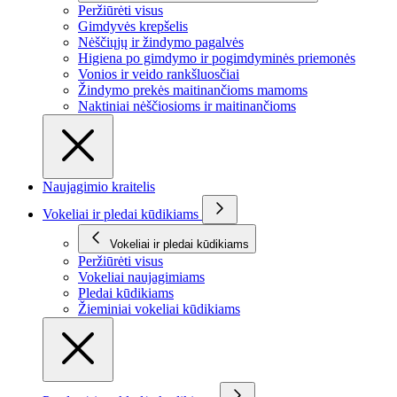
Peržiūrėti visus
Gimdyvės krepšelis
Nėščiųjų ir žindymo pagalvės
Higiena po gimdymo ir pogimdyminės priemonės
Vonios ir veido rankšluosčiai
Žindymo prekės maitinančioms mamoms
Naktiniai nėščiosioms ir maitinančioms
Naujagimio kraitelis
Vokeliai ir pledai kūdikiams
Vokeliai ir pledai kūdikiams
Peržiūrėti visus
Vokeliai naujagimiams
Pledai kūdikiams
Žieminiai vokeliai kūdikiams