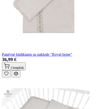
Patalynė kūdikiams su paklode "Royal beige"
36,99 €
Į krepšelį