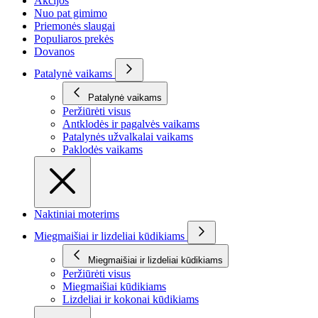
Akcijos
Nuo pat gimimo
Priemonės slaugai
Populiaros prekės
Dovanos
Patalynė vaikams
Patalynė vaikams
Peržiūrėti visus
Antklodės ir pagalvės vaikams
Patalynės užvalkalai vaikams
Paklodės vaikams
Naktiniai moterims
Miegmaišiai ir lizdeliai kūdikiams
Miegmaišiai ir lizdeliai kūdikiams
Peržiūrėti visus
Miegmaišiai kūdikiams
Lizdeliai ir kokonai kūdikiams