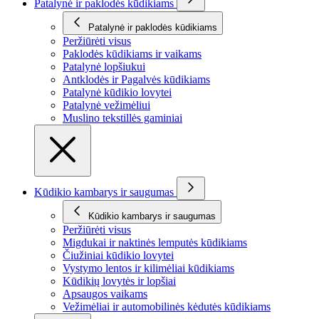
Patalynė ir paklodės kūdikiams
Patalynė ir paklodės kūdikiams
Peržiūrėti visus
Paklodės kūdikiams ir vaikams
Patalynė lopšiukui
Antklodės ir Pagalvės kūdikiams
Patalynė kūdikio lovytei
Patalynė vežimėliui
Muslino tekstillės gaminiai
Kūdikio kambarys ir saugumas
Kūdikio kambarys ir saugumas
Peržiūrėti visus
Migdukai ir naktinės lemputės kūdikiams
Čiužiniai kūdikio lovytei
Vystymo lentos ir kilimėliai kūdikiams
Kūdikių lovytės ir lopšiai
Apsaugos vaikams
Vežimėliai ir automobilinės kėdutės kūdikiams