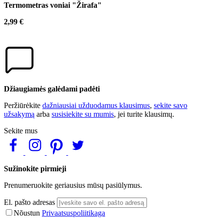
Termometras voniai "Žirafa"
2,99 €
Džiaugiamės galėdami padėti
Peržiūrėkite
dažniausiai užduodamus klausimus
,
sekite savo
užsakymą
arba
susisiekite su mumis
, jei turite klausimų.
Sekite mus
Sužinokite pirmieji
Prenumeruokite geriausius mūsų pasiūlymus.
El. pašto adresas
Nõustun
Privaatsuspoliitikaga