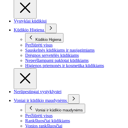
Vystyklai kūdikiui
Kūdikio Higiena
Kūdikio Higiena
Peržiūrėti visus
Sauskelnės kūdikiams ir naujagimiams
Drėgnos servetėlės kūdikiams
Neperšlampami paklotai kūdikiams
Higienos priemonės ir kosmetika kūdikiams
Nerūpestingai vystyklystei
Voniai ir kūdikio maudynėms
Voniai ir kūdikio maudynėms
Peržiūrėti visus
Rankšluosčiai kūdikiams
Vonios rankšluosčiai