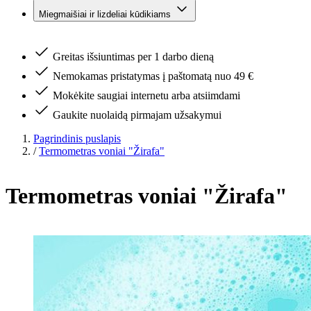
Miegmaišiai ir lizdeliai kūdikiams
Greitas išsiuntimas per 1 darbo dieną
Nemokamas pristatymas į paštomatą nuo 49 €
Mokėkite saugiai internetu arba atsiimdami
Gaukite nuolaidą pirmajam užsakymui
Pagrindinis puslapis
/
Termometras voniai "Žirafa"
Termometras voniai "Žirafa"