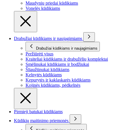
Maudynių priedai kūdikiams
Vonelės kūdikiams
Drabužiai kūdikiams ir naujagimiams
Drabužiai kūdikiams ir naujagimiams
Peržiūrėti visus
Kraiteliai kūdikiams ir drabužėlių komplektai
Smėlinukai kūdikiams ir bodžiukai
Šliaužtinukai kūdikiams
Kelnytės kūdikiams
Kepurytės ir kaklaskarės kūdikiams
Kojinės kūdikiams, pėdkelnės
Pirmieji batukai kūdikiams
Kūdikių maitinimo priemonės