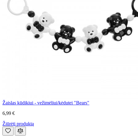
Žaislas kūdikiui - vežimėliui/kėdutei "Bears"
6,99 €
Žiūrėti produktą