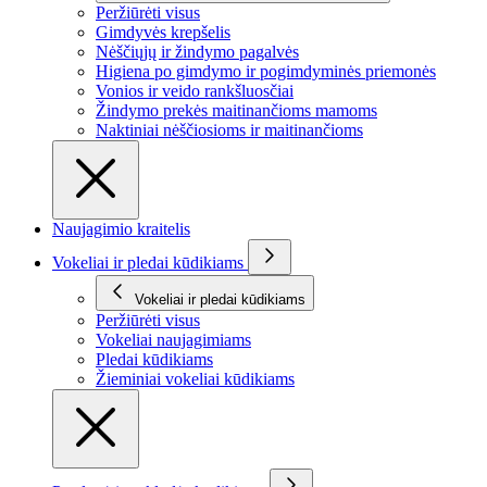
Peržiūrėti visus
Gimdyvės krepšelis
Nėščiųjų ir žindymo pagalvės
Higiena po gimdymo ir pogimdyminės priemonės
Vonios ir veido rankšluosčiai
Žindymo prekės maitinančioms mamoms
Naktiniai nėščiosioms ir maitinančioms
Naujagimio kraitelis
Vokeliai ir pledai kūdikiams
Vokeliai ir pledai kūdikiams
Peržiūrėti visus
Vokeliai naujagimiams
Pledai kūdikiams
Žieminiai vokeliai kūdikiams