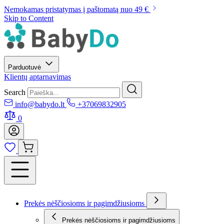
Nemokamas pristatymas į paštomatą nuo 49 €
Skip to Content
Parduotuvė
Klientų aptarnavimas
Search
info@babydo.lt
+37069832905
0
Prekės nėščiosioms ir pagimdžiusioms
Prekės nėščiosioms ir pagimdžiusioms