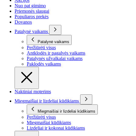
Akcijos
Nuo pat gimimo
Priemonės slaugai
Populiaros prekės
Dovanos
Patalynė vaikams
Patalynė vaikams
Peržiūrėti visus
Antklodės ir pagalvės vaikams
Patalynės užvalkalai vaikams
Paklodės vaikams
Naktiniai moterims
Miegmaišiai ir lizdeliai kūdikiams
Miegmaišiai ir lizdeliai kūdikiams
Peržiūrėti visus
Miegmaišiai kūdikiams
Lizdeliai ir kokonai kūdikiams