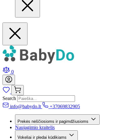
0
Search
info@babydo.lt
+37069832905
Prekės nėščiosioms ir pagimdžiusioms
Naujagimio kraitelis
Vokeliai ir pledai kūdikiams