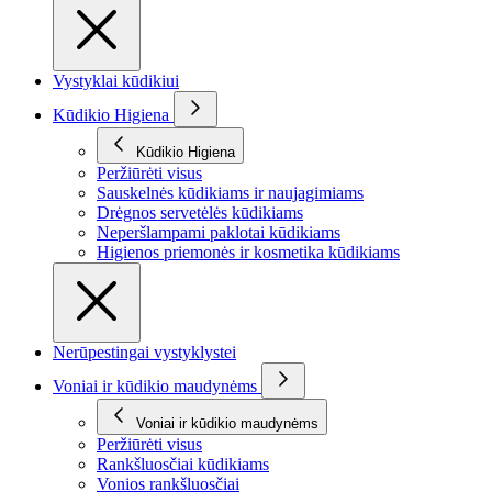
Vystyklai kūdikiui
Kūdikio Higiena
Kūdikio Higiena
Peržiūrėti visus
Sauskelnės kūdikiams ir naujagimiams
Drėgnos servetėlės kūdikiams
Neperšlampami paklotai kūdikiams
Higienos priemonės ir kosmetika kūdikiams
Nerūpestingai vystyklystei
Voniai ir kūdikio maudynėms
Voniai ir kūdikio maudynėms
Peržiūrėti visus
Rankšluosčiai kūdikiams
Vonios rankšluosčiai