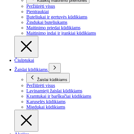
Kūdikių maitinimo priemonės
Peržiūrėti visus
Pientraukiai
Buteliukai ir gertuvės kūdikiams
Žindukai buteliukams
Maitinimo priedai kūdikiams
Maitinimo indai ir įrankiai kūdikiams
Čiulptukai
Žaislai kūdikiams
Žaislai kūdikiams
Peržiūrėti visus
Lavinamieji žaislai kūdikiams
Kramtukai ir barškučiai kūdikiams
Karuselės kūdikiams
Migdukai kūdikiams