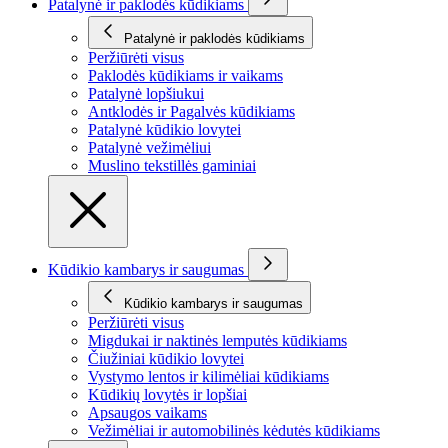
Patalynė ir paklodės kūdikiams
Patalynė ir paklodės kūdikiams
Peržiūrėti visus
Paklodės kūdikiams ir vaikams
Patalynė lopšiukui
Antklodės ir Pagalvės kūdikiams
Patalynė kūdikio lovytei
Patalynė vežimėliui
Muslino tekstillės gaminiai
Kūdikio kambarys ir saugumas
Kūdikio kambarys ir saugumas
Peržiūrėti visus
Migdukai ir naktinės lemputės kūdikiams
Čiužiniai kūdikio lovytei
Vystymo lentos ir kilimėliai kūdikiams
Kūdikių lovytės ir lopšiai
Apsaugos vaikams
Vežimėliai ir automobilinės kėdutės kūdikiams