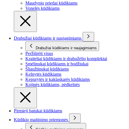
Maudynių priedai kūdikiams
Vonelės kūdikiams
Drabužiai kūdikiams ir naujagimiams
Drabužiai kūdikiams ir naujagimiams
Peržiūrėti visus
Kraiteliai kūdikiams ir drabužėlių komplektai
Smėlinukai kūdikiams ir bodžiukai
Šliaužtinukai kūdikiams
Kelnytės kūdikiams
Kepurytės ir kaklaskarės kūdikiams
Kojinės kūdikiams, pėdkelnės
Pirmieji batukai kūdikiams
Kūdikių maitinimo priemonės