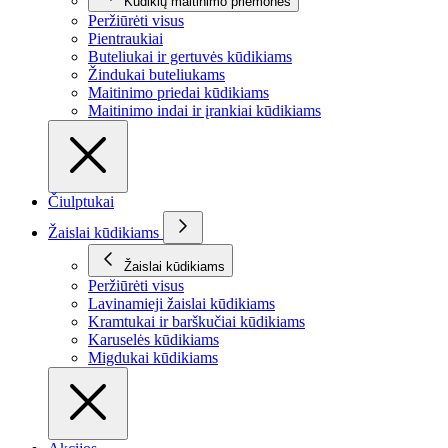
Kūdikių maitinimo priemonės
Peržiūrėti visus
Pientraukiai
Buteliukai ir gertuvės kūdikiams
Žindukai buteliukams
Maitinimo priedai kūdikiams
Maitinimo indai ir įrankiai kūdikiams
Čiulptukai
Žaislai kūdikiams
Žaislai kūdikiams
Peržiūrėti visus
Lavinamieji žaislai kūdikiams
Kramtukai ir barškučiai kūdikiams
Karuselės kūdikiams
Migdukai kūdikiams