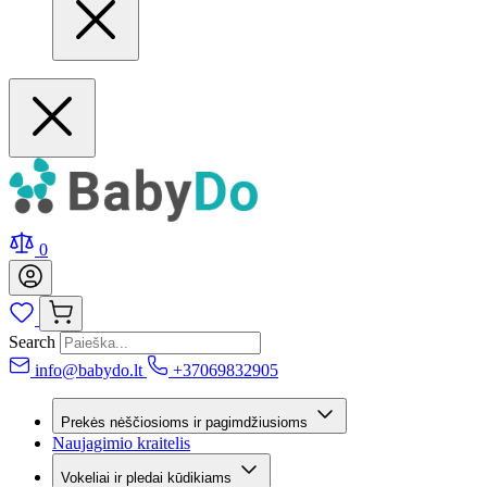
0
Search
info@babydo.lt
+37069832905
Prekės nėščiosioms ir pagimdžiusioms
Naujagimio kraitelis
Vokeliai ir pledai kūdikiams