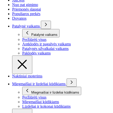
Akcijos
Nuo pat gimimo
Priemonės slaugai
Populiaros prekės
Dovanos
Patalynė vaikams
Patalynė vaikams
Peržiūrėti visus
Antklodės ir pagalvės vaikams
Patalynės užvalkalai vaikams
Paklodės vaikams
Naktiniai moterims
Miegmaišiai ir lizdeliai kūdikiams
Miegmaišiai ir lizdeliai kūdikiams
Peržiūrėti visus
Miegmaišiai kūdikiams
Lizdeliai ir kokonai kūdikiams