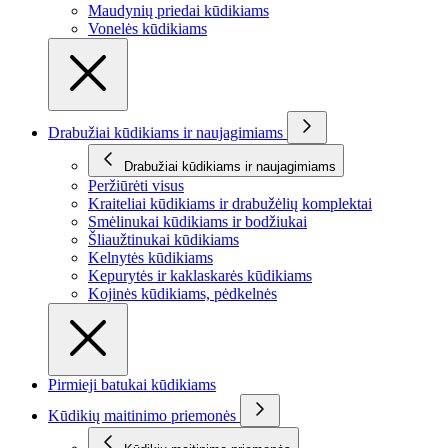
Maudynių priedai kūdikiams
Vonelės kūdikiams
Drabužiai kūdikiams ir naujagimiams
Drabužiai kūdikiams ir naujagimiams
Peržiūrėti visus
Kraiteliai kūdikiams ir drabužėlių komplektai
Smėlinukai kūdikiams ir bodžiukai
Šliaužtinukai kūdikiams
Kelnytės kūdikiams
Kepurytės ir kaklaskarės kūdikiams
Kojinės kūdikiams, pėdkelnės
Pirmieji batukai kūdikiams
Kūdikių maitinimo priemonės