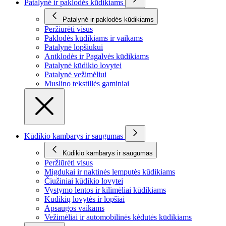
Patalynė ir paklodės kūdikiams
Patalynė ir paklodės kūdikiams
Peržiūrėti visus
Paklodės kūdikiams ir vaikams
Patalynė lopšiukui
Antklodės ir Pagalvės kūdikiams
Patalynė kūdikio lovytei
Patalynė vežimėliui
Muslino tekstillės gaminiai
Kūdikio kambarys ir saugumas
Kūdikio kambarys ir saugumas
Peržiūrėti visus
Migdukai ir naktinės lemputės kūdikiams
Čiužiniai kūdikio lovytei
Vystymo lentos ir kilimėliai kūdikiams
Kūdikių lovytės ir lopšiai
Apsaugos vaikams
Vežimėliai ir automobilinės kėdutės kūdikiams