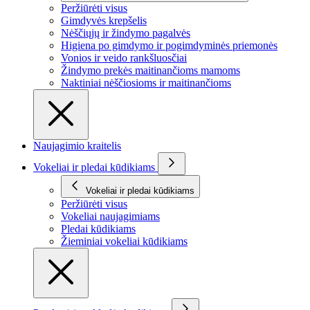
Peržiūrėti visus
Gimdyvės krepšelis
Nėščiųjų ir žindymo pagalvės
Higiena po gimdymo ir pogimdyminės priemonės
Vonios ir veido rankšluosčiai
Žindymo prekės maitinančioms mamoms
Naktiniai nėščiosioms ir maitinančioms
Naujagimio kraitelis
Vokeliai ir pledai kūdikiams
Vokeliai ir pledai kūdikiams
Peržiūrėti visus
Vokeliai naujagimiams
Pledai kūdikiams
Žieminiai vokeliai kūdikiams