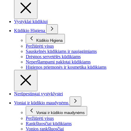
Vystyklai kūdikiui
Kūdikio Higiena
Kūdikio Higiena
Peržiūrėti visus
Sauskelnės kūdikiams ir naujagimiams
Drėgnos servetėlės kūdikiams
Neperšlampami paklotai kūdikiams
Higienos priemonės ir kosmetika kūdikiams
Nerūpestingai vystyklystei
Voniai ir kūdikio maudynėms
Voniai ir kūdikio maudynėms
Peržiūrėti visus
Rankšluosčiai kūdikiams
Vonios rankšluosčiai