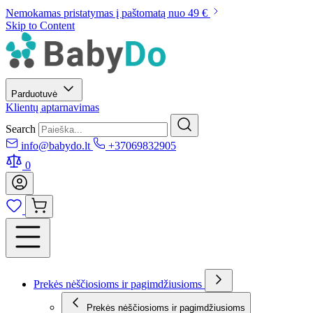
Nemokamas pristatymas į paštomatą nuo 49 €
Skip to Content
Parduotuvė
Klientų aptarnavimas
Search
info@babydo.lt
+37069832905
0
Prekės nėščiosioms ir pagimdžiusioms
Prekės nėščiosioms ir pagimdžiusioms