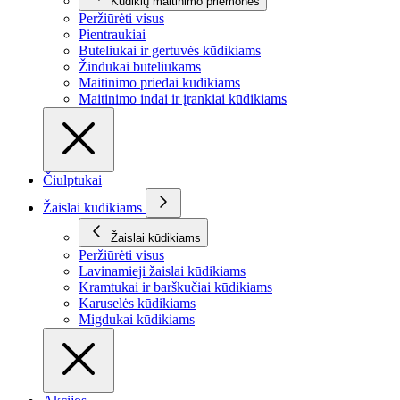
Kūdikių maitinimo priemonės
Peržiūrėti visus
Pientraukiai
Buteliukai ir gertuvės kūdikiams
Žindukai buteliukams
Maitinimo priedai kūdikiams
Maitinimo indai ir įrankiai kūdikiams
Čiulptukai
Žaislai kūdikiams
Žaislai kūdikiams
Peržiūrėti visus
Lavinamieji žaislai kūdikiams
Kramtukai ir barškučiai kūdikiams
Karuselės kūdikiams
Migdukai kūdikiams