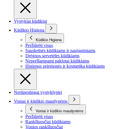
Vystyklai kūdikiui
Kūdikio Higiena
Kūdikio Higiena
Peržiūrėti visus
Sauskelnės kūdikiams ir naujagimiams
Drėgnos servetėlės kūdikiams
Neperšlampami paklotai kūdikiams
Higienos priemonės ir kosmetika kūdikiams
Nerūpestingai vystyklystei
Voniai ir kūdikio maudynėms
Voniai ir kūdikio maudynėms
Peržiūrėti visus
Rankšluosčiai kūdikiams
Vonios rankšluosčiai