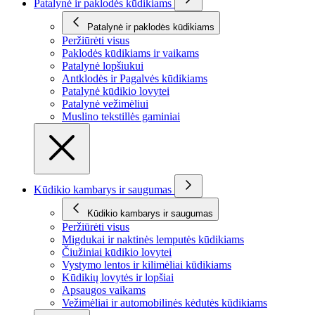
Patalynė ir paklodės kūdikiams
Patalynė ir paklodės kūdikiams
Peržiūrėti visus
Paklodės kūdikiams ir vaikams
Patalynė lopšiukui
Antklodės ir Pagalvės kūdikiams
Patalynė kūdikio lovytei
Patalynė vežimėliui
Muslino tekstillės gaminiai
Kūdikio kambarys ir saugumas
Kūdikio kambarys ir saugumas
Peržiūrėti visus
Migdukai ir naktinės lemputės kūdikiams
Čiužiniai kūdikio lovytei
Vystymo lentos ir kilimėliai kūdikiams
Kūdikių lovytės ir lopšiai
Apsaugos vaikams
Vežimėliai ir automobilinės kėdutės kūdikiams