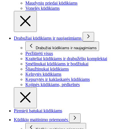
Maudynių priedai kūdikiams
Vonelės kūdikiams
Drabužiai kūdikiams ir naujagimiams
Drabužiai kūdikiams ir naujagimiams
Peržiūrėti visus
Kraiteliai kūdikiams ir drabužėlių komplektai
Smėlinukai kūdikiams ir bodžiukai
Šliaužtinukai kūdikiams
Kelnytės kūdikiams
Kepurytės ir kaklaskarės kūdikiams
Kojinės kūdikiams, pėdkelnės
Pirmieji batukai kūdikiams
Kūdikių maitinimo priemonės