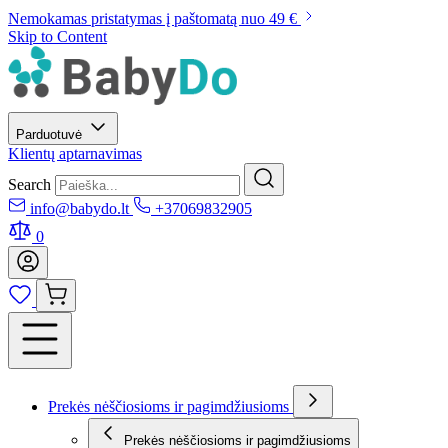
Nemokamas pristatymas į paštomatą nuo 49 €
Skip to Content
Parduotuvė
Klientų aptarnavimas
Search
info@babydo.lt
+37069832905
0
Prekės nėščiosioms ir pagimdžiusioms
Prekės nėščiosioms ir pagimdžiusioms