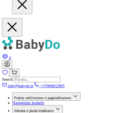
0
Search
info@babydo.lt
+37069832905
Prekės nėščiosioms ir pagimdžiusioms
Naujagimio kraitelis
Vokeliai ir pledai kūdikiams