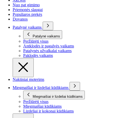
Akcijos
Nuo pat gimimo
Priemonės slaugai
Populiaros prekės
Dovanos
Patalynė vaikams
Patalynė vaikams
Peržiūrėti visus
Antklodės ir pagalvės vaikams
Patalynės užvalkalai vaikams
Paklodės vaikams
Naktiniai moterims
Miegmaišiai ir lizdeliai kūdikiams
Miegmaišiai ir lizdeliai kūdikiams
Peržiūrėti visus
Miegmaišiai kūdikiams
Lizdeliai ir kokonai kūdikiams