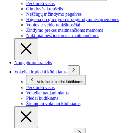
Peržiūrėti visus
Gimdyvės krepšelis
Nėščiųjų ir žindymo pagalvės
Higiena po gimdymo ir pogimdyminės priemonės
Vonios ir veido rankšluosčiai
Žindymo prekės maitinančioms mamoms
Naktiniai nėščiosioms ir maitinančioms
Naujagimio kraitelis
Vokeliai ir pledai kūdikiams
Vokeliai ir pledai kūdikiams
Peržiūrėti visus
Vokeliai naujagimiams
Pledai kūdikiams
Žieminiai vokeliai kūdikiams