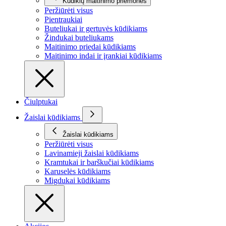
Kūdikių maitinimo priemonės
Peržiūrėti visus
Pientraukiai
Buteliukai ir gertuvės kūdikiams
Žindukai buteliukams
Maitinimo priedai kūdikiams
Maitinimo indai ir įrankiai kūdikiams
Čiulptukai
Žaislai kūdikiams
Žaislai kūdikiams
Peržiūrėti visus
Lavinamieji žaislai kūdikiams
Kramtukai ir barškučiai kūdikiams
Karuselės kūdikiams
Migdukai kūdikiams