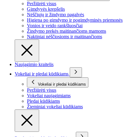
Peržiūrėti visus
Gimdyvės krepšelis
Nėščiųjų ir žindymo pagalvės
Higiena po gimdymo ir pogimdyminės priemonės
Vonios ir veido rankšluosčiai
Žindymo prekės maitinančioms mamoms
Naktiniai nėščiosioms ir maitinančioms
Naujagimio kraitelis
Vokeliai ir pledai kūdikiams
Vokeliai ir pledai kūdikiams
Peržiūrėti visus
Vokeliai naujagimiams
Pledai kūdikiams
Žieminiai vokeliai kūdikiams