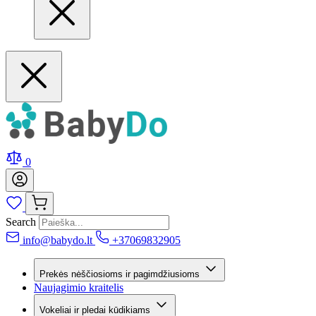
0
Search
info@babydo.lt
+37069832905
Prekės nėščiosioms ir pagimdžiusioms
Naujagimio kraitelis
Vokeliai ir pledai kūdikiams