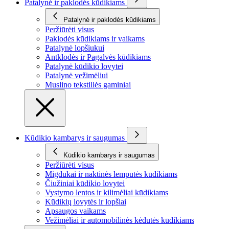
Patalynė ir paklodės kūdikiams
Patalynė ir paklodės kūdikiams
Peržiūrėti visus
Paklodės kūdikiams ir vaikams
Patalynė lopšiukui
Antklodės ir Pagalvės kūdikiams
Patalynė kūdikio lovytei
Patalynė vežimėliui
Muslino tekstillės gaminiai
Kūdikio kambarys ir saugumas
Kūdikio kambarys ir saugumas
Peržiūrėti visus
Migdukai ir naktinės lemputės kūdikiams
Čiužiniai kūdikio lovytei
Vystymo lentos ir kilimėliai kūdikiams
Kūdikių lovytės ir lopšiai
Apsaugos vaikams
Vežimėliai ir automobilinės kėdutės kūdikiams