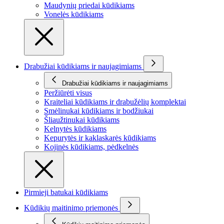
Maudynių priedai kūdikiams
Vonelės kūdikiams
Drabužiai kūdikiams ir naujagimiams
Drabužiai kūdikiams ir naujagimiams
Peržiūrėti visus
Kraiteliai kūdikiams ir drabužėlių komplektai
Smėlinukai kūdikiams ir bodžiukai
Šliaužtinukai kūdikiams
Kelnytės kūdikiams
Kepurytės ir kaklaskarės kūdikiams
Kojinės kūdikiams, pėdkelnės
Pirmieji batukai kūdikiams
Kūdikių maitinimo priemonės