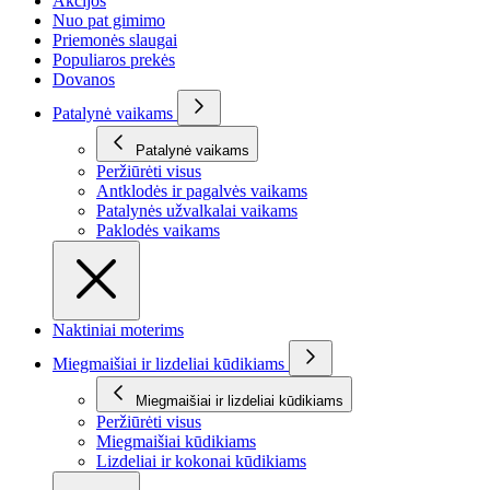
Akcijos
Nuo pat gimimo
Priemonės slaugai
Populiaros prekės
Dovanos
Patalynė vaikams
Patalynė vaikams
Peržiūrėti visus
Antklodės ir pagalvės vaikams
Patalynės užvalkalai vaikams
Paklodės vaikams
Naktiniai moterims
Miegmaišiai ir lizdeliai kūdikiams
Miegmaišiai ir lizdeliai kūdikiams
Peržiūrėti visus
Miegmaišiai kūdikiams
Lizdeliai ir kokonai kūdikiams