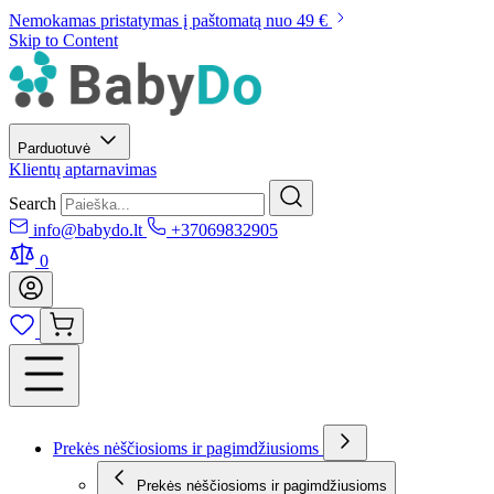
Nemokamas pristatymas į paštomatą nuo 49 €
Skip to Content
Parduotuvė
Klientų aptarnavimas
Search
info@babydo.lt
+37069832905
0
Prekės nėščiosioms ir pagimdžiusioms
Prekės nėščiosioms ir pagimdžiusioms