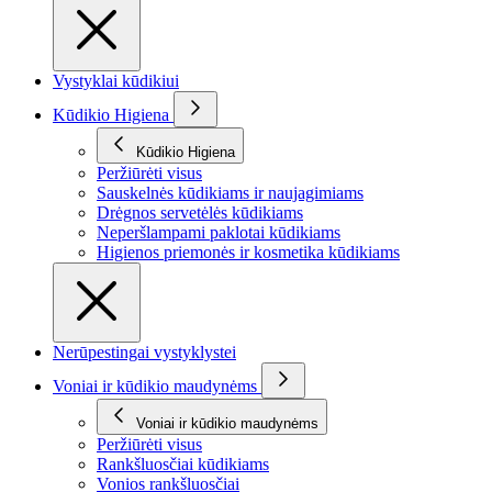
Vystyklai kūdikiui
Kūdikio Higiena
Kūdikio Higiena
Peržiūrėti visus
Sauskelnės kūdikiams ir naujagimiams
Drėgnos servetėlės kūdikiams
Neperšlampami paklotai kūdikiams
Higienos priemonės ir kosmetika kūdikiams
Nerūpestingai vystyklystei
Voniai ir kūdikio maudynėms
Voniai ir kūdikio maudynėms
Peržiūrėti visus
Rankšluosčiai kūdikiams
Vonios rankšluosčiai