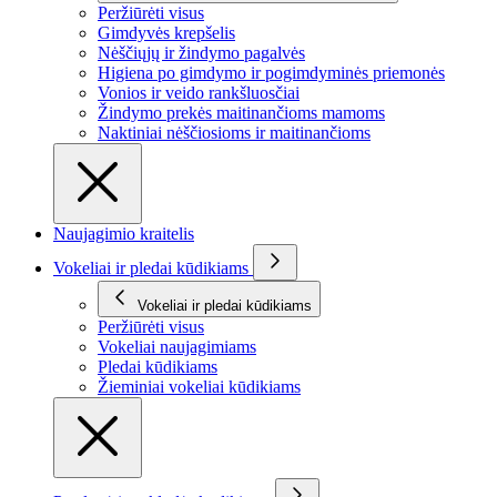
Peržiūrėti visus
Gimdyvės krepšelis
Nėščiųjų ir žindymo pagalvės
Higiena po gimdymo ir pogimdyminės priemonės
Vonios ir veido rankšluosčiai
Žindymo prekės maitinančioms mamoms
Naktiniai nėščiosioms ir maitinančioms
Naujagimio kraitelis
Vokeliai ir pledai kūdikiams
Vokeliai ir pledai kūdikiams
Peržiūrėti visus
Vokeliai naujagimiams
Pledai kūdikiams
Žieminiai vokeliai kūdikiams