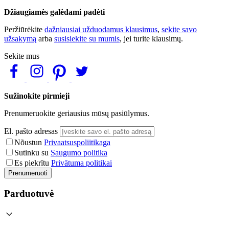
Džiaugiamės galėdami padėti
Peržiūrėkite
dažniausiai užduodamus klausimus
,
sekite savo
užsakymą
arba
susisiekite su mumis
, jei turite klausimų.
Sekite mus
Sužinokite pirmieji
Prenumeruokite geriausius mūsų pasiūlymus.
El. pašto adresas
Nõustun
Privaatsuspoliitikaga
Sutinku su
Saugumo politika
Es piekrītu
Privātuma politikai
Prenumeruoti
Parduotuvė