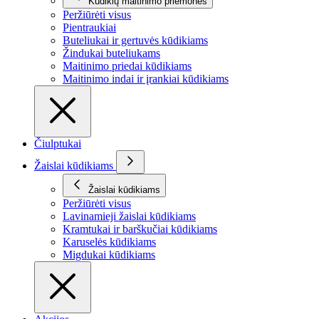
Kūdikių maitinimo priemonės
Peržiūrėti visus
Pientraukiai
Buteliukai ir gertuvės kūdikiams
Žindukai buteliukams
Maitinimo priedai kūdikiams
Maitinimo indai ir įrankiai kūdikiams
Čiulptukai
Žaislai kūdikiams
Žaislai kūdikiams
Peržiūrėti visus
Lavinamieji žaislai kūdikiams
Kramtukai ir barškučiai kūdikiams
Karuselės kūdikiams
Migdukai kūdikiams