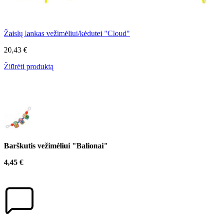
Žaislų lankas vežimėliui/kėdutei "Cloud"
20,43 €
Žiūrėti produktą
Barškutis vežimėliui "Balionai"
4,45 €