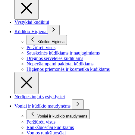
Vystyklai kūdikiui
Kūdikio Higiena
Kūdikio Higiena
Peržiūrėti visus
Sauskelnės kūdikiams ir naujagimiams
Drėgnos servetėlės kūdikiams
Neperšlampami paklotai kūdikiams
Higienos priemonės ir kosmetika kūdikiams
Nerūpestingai vystyklystei
Voniai ir kūdikio maudynėms
Voniai ir kūdikio maudynėms
Peržiūrėti visus
Rankšluosčiai kūdikiams
Vonios rankšluosčiai