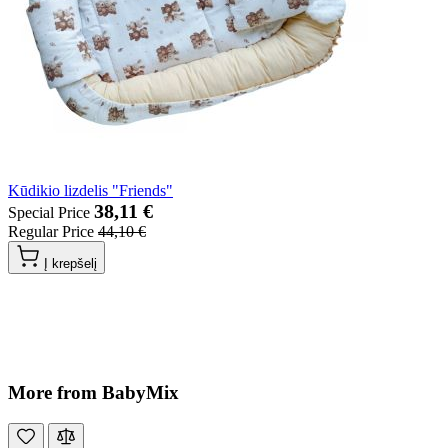
Kūdikio lizdelis "Friends"
38,11 €
Special Price
Regular Price
44,10 €
Į krepšelį
More from BabyMix