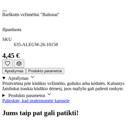
Barškutis vežimėliui "Balionai"
Išparduota
SKU
635-ALEGW-26-10158
4,45 €
Aprašymas
Produkto parametrai
Aprašymas
Prisitvirtina prie kūdikio vežimėlio, gultuko arba kėdutės. Kabantys
žaisliukai traukia kūdikio dėmesį, juos mažylis gali paliesti rankyte.
Produkto parametrai
Palieskite, kad praleistumėte karuselę
Jums taip pat gali patikti!