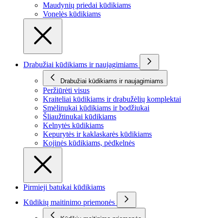
Maudynių priedai kūdikiams
Vonelės kūdikiams
Drabužiai kūdikiams ir naujagimiams
Drabužiai kūdikiams ir naujagimiams
Peržiūrėti visus
Kraiteliai kūdikiams ir drabužėlių komplektai
Smėlinukai kūdikiams ir bodžiukai
Šliaužtinukai kūdikiams
Kelnytės kūdikiams
Kepurytės ir kaklaskarės kūdikiams
Kojinės kūdikiams, pėdkelnės
Pirmieji batukai kūdikiams
Kūdikių maitinimo priemonės