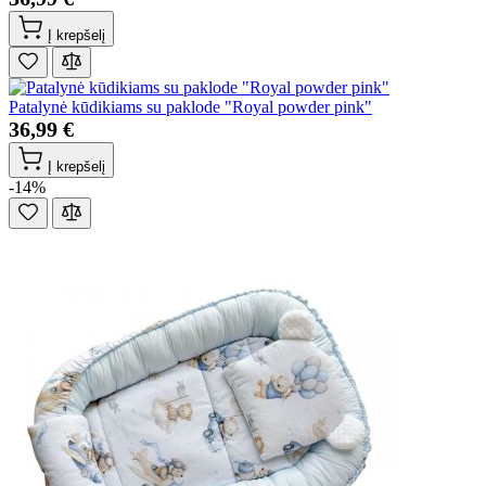
Į krepšelį
Patalynė kūdikiams su paklode "Royal powder pink"
36,99 €
Į krepšelį
-14%