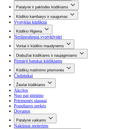
Patalynė ir paklodės kūdikiams
Kūdikio kambarys ir saugumas
Vystyklai kūdikiui
Kūdikio Higiena
Nerūpestingai vystyklystei
Voniai ir kūdikio maudynėms
Drabužiai kūdikiams ir naujagimiams
Pirmieji batukai kūdikiams
Kūdikių maitinimo priemonės
Čiulptukai
Žaislai kūdikiams
Akcijos
Nuo pat gimimo
Priemonės slaugai
Populiaros prekės
Dovanos
Patalynė vaikams
Naktiniai moterims