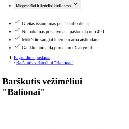
Miegmaišiai ir lizdeliai kūdikiams
Greitas išsiuntimas per 1 darbo dieną
Nemokamas pristatymas į paštomatą nuo 49 €
Mokėkite saugiai internetu arba atsiimdami
Gaukite nuolaidą pirmajam užsakymui
Pagrindinis puslapis
/
Barškutis vežimėliui "Balionai"
Barškutis vežimėliui
"Balionai"