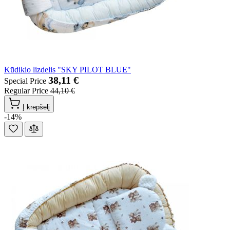
Kūdikio lizdelis "SKY PILOT BLUE"
38,11 €
Special Price
Regular Price
44,10 €
Į krepšelį
-14%