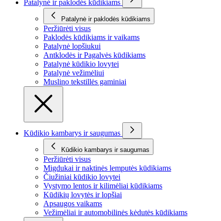
Patalynė ir paklodės kūdikiams
Patalynė ir paklodės kūdikiams
Peržiūrėti visus
Paklodės kūdikiams ir vaikams
Patalynė lopšiukui
Antklodės ir Pagalvės kūdikiams
Patalynė kūdikio lovytei
Patalynė vežimėliui
Muslino tekstillės gaminiai
Kūdikio kambarys ir saugumas
Kūdikio kambarys ir saugumas
Peržiūrėti visus
Migdukai ir naktinės lemputės kūdikiams
Čiužiniai kūdikio lovytei
Vystymo lentos ir kilimėliai kūdikiams
Kūdikių lovytės ir lopšiai
Apsaugos vaikams
Vežimėliai ir automobilinės kėdutės kūdikiams