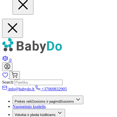
0
Search
info@babydo.lt
+37069832905
Prekės nėščiosioms ir pagimdžiusioms
Naujagimio kraitelis
Vokeliai ir pledai kūdikiams