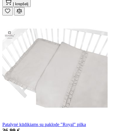
Į krepšelį
Patalynė kūdikiams su paklode "Royal" pilka
36,99 €