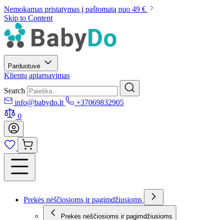
Nemokamas pristatymas į paštomatą nuo 49 €
Skip to Content
Parduotuvė
Klientų aptarnavimas
Search
info@babydo.lt
+37069832905
0
Prekės nėščiosioms ir pagimdžiusioms
Prekės nėščiosioms ir pagimdžiusioms