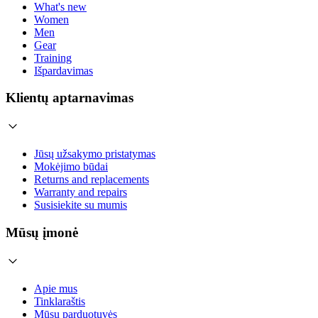
What's new
Women
Men
Gear
Training
Išpardavimas
Klientų aptarnavimas
Jūsų užsakymo pristatymas
Mokėjimo būdai
Returns and replacements
Warranty and repairs
Susisiekite su mumis
Mūsų įmonė
Apie mus
Tinklaraštis
Mūsų parduotuvės