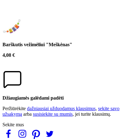
Barškutis vežimėliui "Meškėnas"
4,08 €
Džiaugiamės galėdami padėti
Peržiūrėkite
dažniausiai užduodamus klausimus
,
sekite savo
užsakymą
arba
susisiekite su mumis
, jei turite klausimų.
Sekite mus