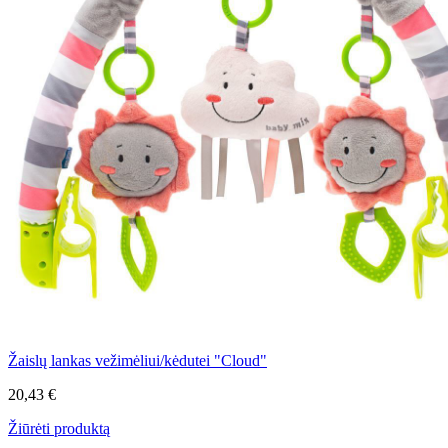
Žaislų lankas vežimėliui/kėdutei "Cloud"
20,43 €
Žiūrėti produktą