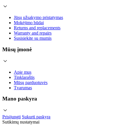
Jūsų užsakymo pristatymas
Mokėjimo būdai
Returns and replacements
Warranty and repairs
Susisiekite su mumis
Mūsų įmonė
Apie mus
Tinklaraštis
Mūsų parduotuvės
Tvarumas
Mano paskyra
Prisijungti
Sukurti paskyrą
Sutikimų nustatymai