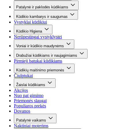
Patalynė ir paklodės kūdikiams
Kūdikio kambarys ir saugumas
Vystyklai kūdikiui
Kūdikio Higiena
Nerūpestingai vystyklystei
Voniai ir kūdikio maudynėms
Drabužiai kūdikiams ir naujagimiams
Pirmieji batukai kūdikiams
Kūdikių maitinimo priemonės
Čiulptukai
Žaislai kūdikiams
Akcijos
Nuo pat gimimo
Priemonės slaugai
Populiaros prekės
Dovanos
Patalynė vaikams
Naktiniai moterims