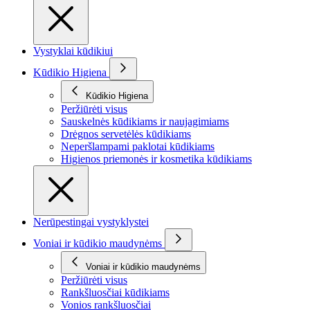
Vystyklai kūdikiui
Kūdikio Higiena
Kūdikio Higiena
Peržiūrėti visus
Sauskelnės kūdikiams ir naujagimiams
Drėgnos servetėlės kūdikiams
Neperšlampami paklotai kūdikiams
Higienos priemonės ir kosmetika kūdikiams
Nerūpestingai vystyklystei
Voniai ir kūdikio maudynėms
Voniai ir kūdikio maudynėms
Peržiūrėti visus
Rankšluosčiai kūdikiams
Vonios rankšluosčiai