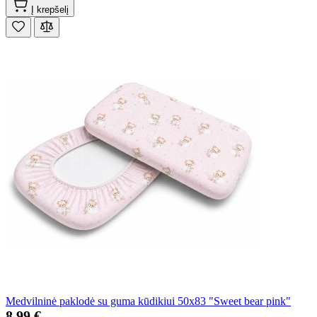
Į krepšelį
Medvilninė paklodė su guma kūdikiui 50x83 "Sweet bear pink"
8,99 €