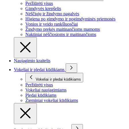
Peržiūrėti visus
Gimdyvės krepšelis
Nėščiųjų ir žindymo pagalvės
Higiena po gimdymo ir pogimdyminės priemonės
Vonios ir veido rankšluosčiai
Žindymo prekės maitinančioms mamoms
Naktiniai nėščiosioms ir maitinančioms
Naujagimio kraitelis
Vokeliai ir pledai kūdikiams
Vokeliai ir pledai kūdikiams
Peržiūrėti visus
Vokeliai naujagimiams
Pledai kūdikiams
Žieminiai vokeliai kūdikiams