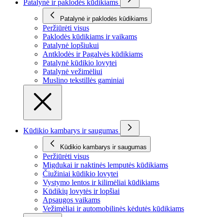
Patalynė ir paklodės kūdikiams
Patalynė ir paklodės kūdikiams
Peržiūrėti visus
Paklodės kūdikiams ir vaikams
Patalynė lopšiukui
Antklodės ir Pagalvės kūdikiams
Patalynė kūdikio lovytei
Patalynė vežimėliui
Muslino tekstillės gaminiai
Kūdikio kambarys ir saugumas
Kūdikio kambarys ir saugumas
Peržiūrėti visus
Migdukai ir naktinės lemputės kūdikiams
Čiužiniai kūdikio lovytei
Vystymo lentos ir kilimėliai kūdikiams
Kūdikių lovytės ir lopšiai
Apsaugos vaikams
Vežimėliai ir automobilinės kėdutės kūdikiams