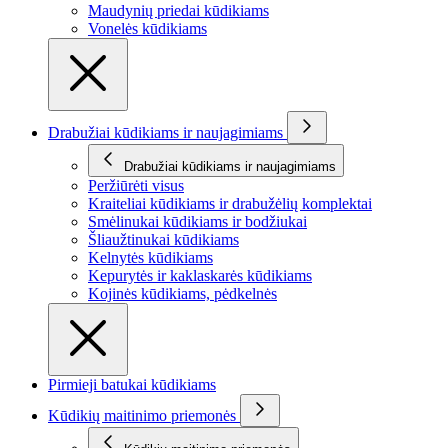
Maudynių priedai kūdikiams
Vonelės kūdikiams
Drabužiai kūdikiams ir naujagimiams
Drabužiai kūdikiams ir naujagimiams
Peržiūrėti visus
Kraiteliai kūdikiams ir drabužėlių komplektai
Smėlinukai kūdikiams ir bodžiukai
Šliaužtinukai kūdikiams
Kelnytės kūdikiams
Kepurytės ir kaklaskarės kūdikiams
Kojinės kūdikiams, pėdkelnės
Pirmieji batukai kūdikiams
Kūdikių maitinimo priemonės