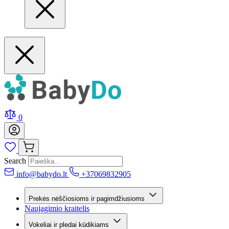
0
Search
info@babydo.lt
+37069832905
Prekės nėščiosioms ir pagimdžiusioms
Naujagimio kraitelis
Vokeliai ir pledai kūdikiams