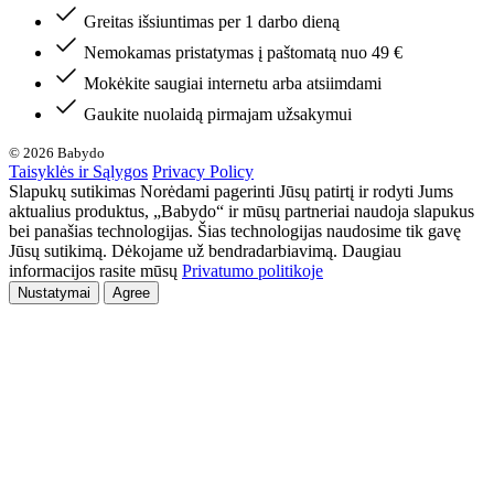
Greitas išsiuntimas per 1 darbo dieną
Nemokamas pristatymas į paštomatą nuo 49 €
Mokėkite saugiai internetu arba atsiimdami
Gaukite nuolaidą pirmajam užsakymui
© 2026 Babydo
Taisyklės ir Sąlygos
Privacy Policy
Slapukų sutikimas Norėdami pagerinti Jūsų patirtį ir rodyti Jums
aktualius produktus, „Babydo“ ir mūsų partneriai naudoja slapukus
bei panašias technologijas. Šias technologijas naudosime tik gavę
Jūsų sutikimą. Dėkojame už bendradarbiavimą. Daugiau
informacijos rasite mūsų
Privatumo politikoje
Nustatymai
Agree