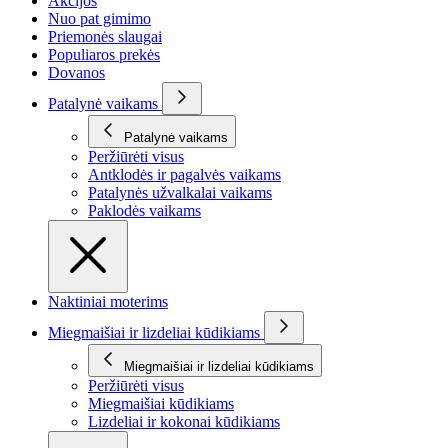
Akcijos
Nuo pat gimimo
Priemonės slaugai
Populiaros prekės
Dovanos
Patalynė vaikams
Patalynė vaikams
Peržiūrėti visus
Antklodės ir pagalvės vaikams
Patalynės užvalkalai vaikams
Paklodės vaikams
Naktiniai moterims
Miegmaišiai ir lizdeliai kūdikiams
Miegmaišiai ir lizdeliai kūdikiams
Peržiūrėti visus
Miegmaišiai kūdikiams
Lizdeliai ir kokonai kūdikiams