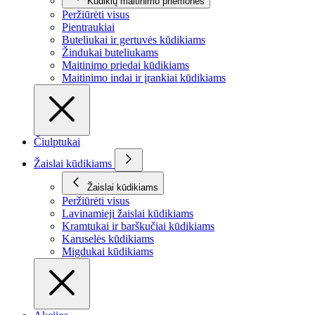
Kūdikių maitinimo priemonės
Peržiūrėti visus
Pientraukiai
Buteliukai ir gertuvės kūdikiams
Žindukai buteliukams
Maitinimo priedai kūdikiams
Maitinimo indai ir įrankiai kūdikiams
Čiulptukai
Žaislai kūdikiams
Žaislai kūdikiams
Peržiūrėti visus
Lavinamieji žaislai kūdikiams
Kramtukai ir barškučiai kūdikiams
Karuselės kūdikiams
Migdukai kūdikiams