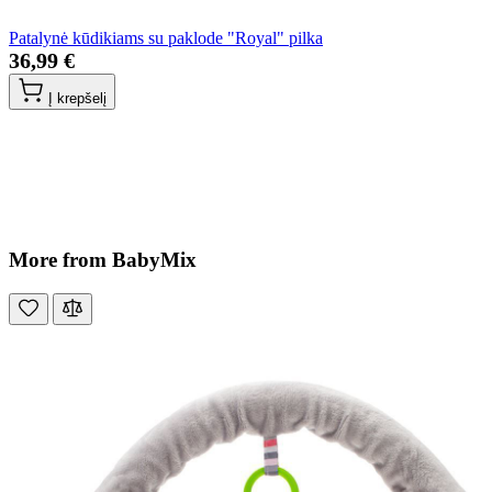
Patalynė kūdikiams su paklode "Royal" pilka
36,99 €
Į krepšelį
More from BabyMix