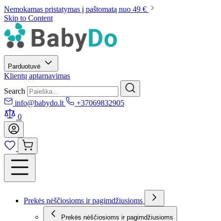
Nemokamas pristatymas į paštomatą nuo 49 €
Skip to Content
Parduotuvė
Klientų aptarnavimas
Search
info@babydo.lt
+37069832905
0
Prekės nėščiosioms ir pagimdžiusioms
Prekės nėščiosioms ir pagimdžiusioms