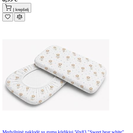
Į krepšelį
Medvilninė paklodė su guma kūdikiui 50x83 "Sweet bear white"