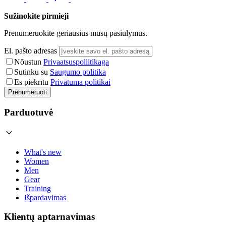
Sužinokite pirmieji
Prenumeruokite geriausius mūsų pasiūlymus.
El. pašto adresas
Nõustun
Privaatsuspoliitikaga
Sutinku su
Saugumo politika
Es piekrītu
Privātuma politikai
Prenumeruoti
Parduotuvė
What's new
Women
Men
Gear
Training
Išpardavimas
Klientų aptarnavimas