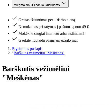
Miegmaišiai ir lizdeliai kūdikiams
Greitas išsiuntimas per 1 darbo dieną
Nemokamas pristatymas į paštomatą nuo 49 €
Mokėkite saugiai internetu arba atsiimdami
Gaukite nuolaidą pirmajam užsakymui
Pagrindinis puslapis
/
Barškutis vežimėliui "Meškėnas"
Barškutis vežimėliui
"Meškėnas"