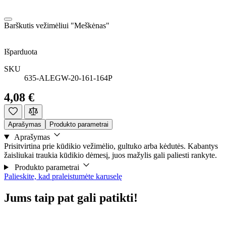
Barškutis vežimėliui "Meškėnas"
Išparduota
SKU
635-ALEGW-20-161-164P
4,08 €
Aprašymas
Produkto parametrai
Aprašymas
Prisitvirtina prie kūdikio vežimėlio, gultuko arba kėdutės. Kabantys
žaisliukai traukia kūdikio dėmesį, juos mažylis gali paliesti rankyte.
Produkto parametrai
Palieskite, kad praleistumėte karuselę
Jums taip pat gali patikti!