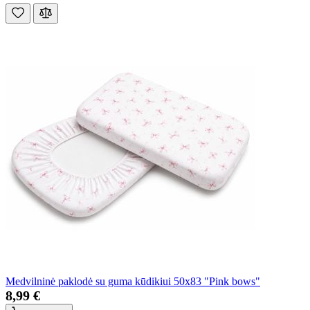
Medvilninė paklodė su guma kūdikiui 50x83 "Pink bows"
8,99 €