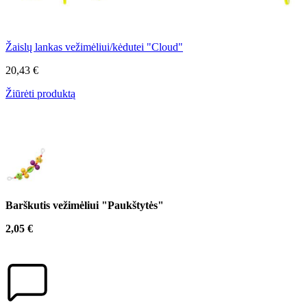
Žaislų lankas vežimėliui/kėdutei "Cloud"
20,43 €
Žiūrėti produktą
Barškutis vežimėliui "Paukštytės"
2,05 €