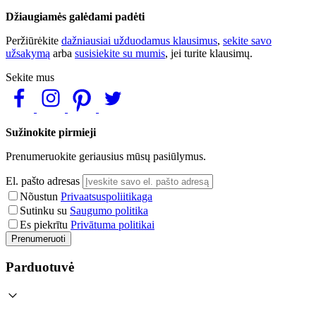
Džiaugiamės galėdami padėti
Peržiūrėkite
dažniausiai užduodamus klausimus
,
sekite savo
užsakymą
arba
susisiekite su mumis
, jei turite klausimų.
Sekite mus
Sužinokite pirmieji
Prenumeruokite geriausius mūsų pasiūlymus.
El. pašto adresas
Nõustun
Privaatsuspoliitikaga
Sutinku su
Saugumo politika
Es piekrītu
Privātuma politikai
Prenumeruoti
Parduotuvė