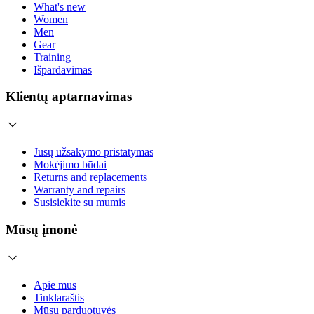
What's new
Women
Men
Gear
Training
Išpardavimas
Klientų aptarnavimas
Jūsų užsakymo pristatymas
Mokėjimo būdai
Returns and replacements
Warranty and repairs
Susisiekite su mumis
Mūsų įmonė
Apie mus
Tinklaraštis
Mūsų parduotuvės