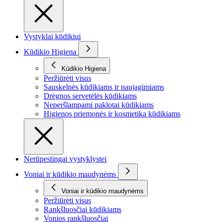
Vystyklai kūdikiui
Kūdikio Higiena
Kūdikio Higiena
Peržiūrėti visus
Sauskelnės kūdikiams ir naujagimiams
Drėgnos servetėlės kūdikiams
Neperšlampami paklotai kūdikiams
Higienos priemonės ir kosmetika kūdikiams
Nerūpestingai vystyklystei
Voniai ir kūdikio maudynėms
Voniai ir kūdikio maudynėms
Peržiūrėti visus
Rankšluosčiai kūdikiams
Vonios rankšluosčiai