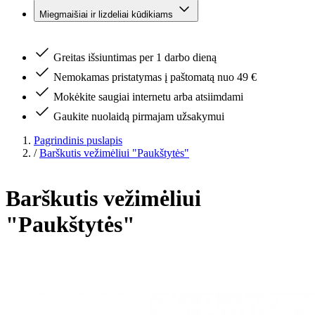
Miegmaišiai ir lizdeliai kūdikiams
Greitas išsiuntimas per 1 darbo dieną
Nemokamas pristatymas į paštomatą nuo 49 €
Mokėkite saugiai internetu arba atsiimdami
Gaukite nuolaidą pirmajam užsakymui
Pagrindinis puslapis
/
Barškutis vežimėliui "Paukštytės"
Barškutis vežimėliui
"Paukštytės"