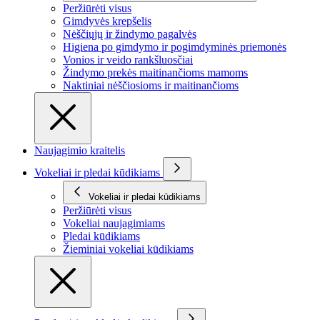
Peržiūrėti visus
Gimdyvės krepšelis
Nėščiųjų ir žindymo pagalvės
Higiena po gimdymo ir pogimdyminės priemonės
Vonios ir veido rankšluosčiai
Žindymo prekės maitinančioms mamoms
Naktiniai nėščiosioms ir maitinančioms
Naujagimio kraitelis
Vokeliai ir pledai kūdikiams
Vokeliai ir pledai kūdikiams
Peržiūrėti visus
Vokeliai naujagimiams
Pledai kūdikiams
Žieminiai vokeliai kūdikiams