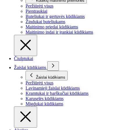
Kūdikių maitinimo priemonės
Peržiūrėti visus
Pientraukiai
Buteliukai ir gertuvės kūdikiams
Žindukai buteliukams
Maitinimo priedai kūdikiams
Maitinimo indai ir įrankiai kūdikiams
Čiulptukai
Žaislai kūdikiams
Žaislai kūdikiams
Peržiūrėti visus
Lavinamieji žaislai kūdikiams
Kramtukai ir barškučiai kūdikiams
Karuselės kūdikiams
Migdukai kūdikiams