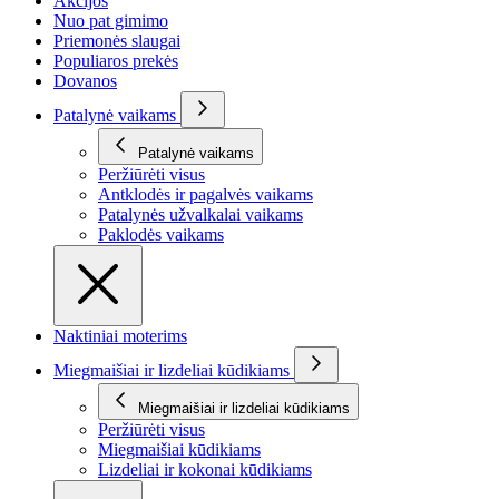
Akcijos
Nuo pat gimimo
Priemonės slaugai
Populiaros prekės
Dovanos
Patalynė vaikams
Patalynė vaikams
Peržiūrėti visus
Antklodės ir pagalvės vaikams
Patalynės užvalkalai vaikams
Paklodės vaikams
Naktiniai moterims
Miegmaišiai ir lizdeliai kūdikiams
Miegmaišiai ir lizdeliai kūdikiams
Peržiūrėti visus
Miegmaišiai kūdikiams
Lizdeliai ir kokonai kūdikiams