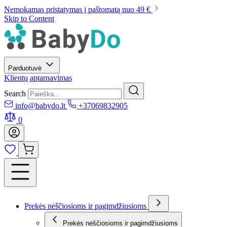
Nemokamas pristatymas į paštomatą nuo 49 €
Skip to Content
Parduotuvė
Klientų aptarnavimas
Search
info@babydo.lt
+37069832905
0
Prekės nėščiosioms ir pagimdžiusioms
Prekės nėščiosioms ir pagimdžiusioms