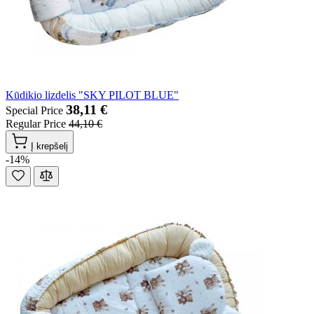
Kūdikio lizdelis "SKY PILOT BLUE"
38,11 €
Special Price
Regular Price
44,10 €
Į krepšelį
-14%