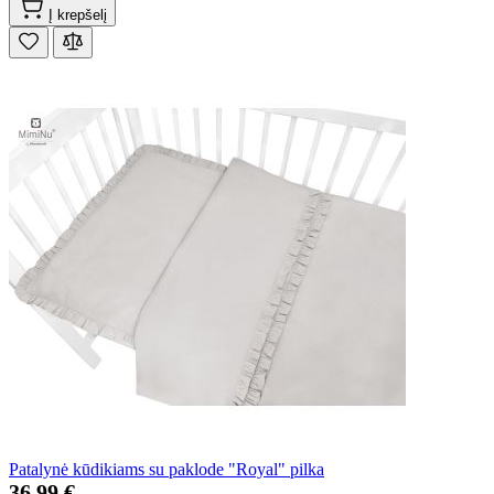
Į krepšelį
Patalynė kūdikiams su paklode "Royal" pilka
36,99 €