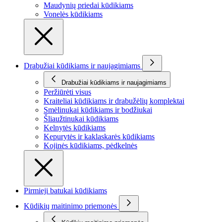
Maudynių priedai kūdikiams
Vonelės kūdikiams
Drabužiai kūdikiams ir naujagimiams
Drabužiai kūdikiams ir naujagimiams
Peržiūrėti visus
Kraiteliai kūdikiams ir drabužėlių komplektai
Smėlinukai kūdikiams ir bodžiukai
Šliaužtinukai kūdikiams
Kelnytės kūdikiams
Kepurytės ir kaklaskarės kūdikiams
Kojinės kūdikiams, pėdkelnės
Pirmieji batukai kūdikiams
Kūdikių maitinimo priemonės