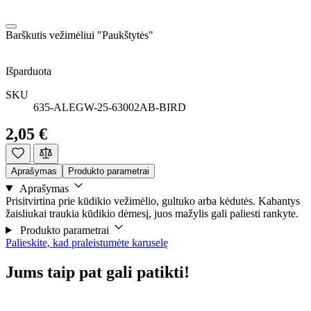
Barškutis vežimėliui "Paukštytės"
Išparduota
SKU
635-ALEGW-25-63002AB-BIRD
2,05 €
Aprašymas
Produkto parametrai
Aprašymas
Prisitvirtina prie kūdikio vežimėlio, gultuko arba kėdutės. Kabantys
žaisliukai traukia kūdikio dėmesį, juos mažylis gali paliesti rankyte.
Produkto parametrai
Palieskite, kad praleistumėte karuselę
Jums taip pat gali patikti!