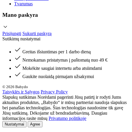
Tvarumas
Mano paskyra
Prisijungti
Sukurti paskyrą
Sutikimų nustatymai
Greitas išsiuntimas per 1 darbo dieną
Nemokamas pristatymas į paštomatą nuo 49 €
Mokėkite saugiai internetu arba atsiimdami
Gaukite nuolaidą pirmajam užsakymui
© 2026 Babydo
Taisyklės ir Sąlygos
Privacy Policy
Slapukų sutikimas Norėdami pagerinti Jūsų patirtį ir rodyti Jums
aktualius produktus, „Babydo“ ir mūsų partneriai naudoja slapukus
bei panašias technologijas. Šias technologijas naudosime tik gavę
Jūsų sutikimą. Dėkojame už bendradarbiavimą. Daugiau
informacijos rasite mūsų
Privatumo politikoje
Nustatymai
Agree