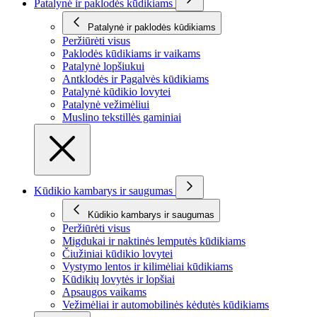
Patalynė ir paklodės kūdikiams
Patalynė ir paklodės kūdikiams
Peržiūrėti visus
Paklodės kūdikiams ir vaikams
Patalynė lopšiukui
Antklodės ir Pagalvės kūdikiams
Patalynė kūdikio lovytei
Patalynė vežimėliui
Muslino tekstillės gaminiai
Kūdikio kambarys ir saugumas
Kūdikio kambarys ir saugumas
Peržiūrėti visus
Migdukai ir naktinės lemputės kūdikiams
Čiužiniai kūdikio lovytei
Vystymo lentos ir kilimėliai kūdikiams
Kūdikių lovytės ir lopšiai
Apsaugos vaikams
Vežimėliai ir automobilinės kėdutės kūdikiams