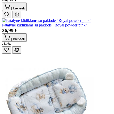
Į krepšelį
Patalynė kūdikiams su paklode "Royal powder pink"
36,99 €
Į krepšelį
-14%