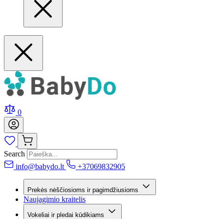
0
Search
info@babydo.lt
+37069832905
Prekės nėščiosioms ir pagimdžiusioms
Naujagimio kraitelis
Vokeliai ir pledai kūdikiams