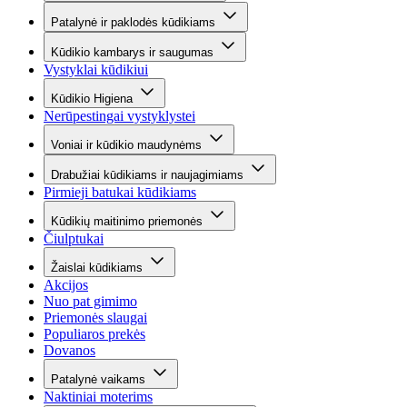
Patalynė ir paklodės kūdikiams
Kūdikio kambarys ir saugumas
Vystyklai kūdikiui
Kūdikio Higiena
Nerūpestingai vystyklystei
Voniai ir kūdikio maudynėms
Drabužiai kūdikiams ir naujagimiams
Pirmieji batukai kūdikiams
Kūdikių maitinimo priemonės
Čiulptukai
Žaislai kūdikiams
Akcijos
Nuo pat gimimo
Priemonės slaugai
Populiaros prekės
Dovanos
Patalynė vaikams
Naktiniai moterims