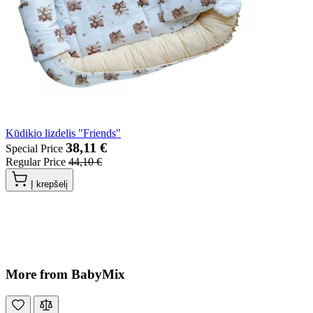
Kūdikio lizdelis "Friends"
38,11 €
Special Price
Regular Price
44,10 €
Į krepšelį
More from BabyMix