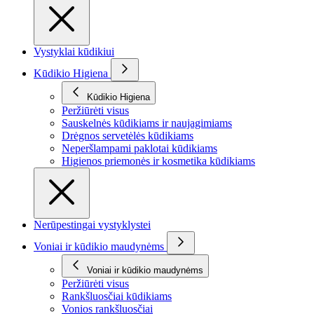
Vystyklai kūdikiui
Kūdikio Higiena
Kūdikio Higiena
Peržiūrėti visus
Sauskelnės kūdikiams ir naujagimiams
Drėgnos servetėlės kūdikiams
Neperšlampami paklotai kūdikiams
Higienos priemonės ir kosmetika kūdikiams
Nerūpestingai vystyklystei
Voniai ir kūdikio maudynėms
Voniai ir kūdikio maudynėms
Peržiūrėti visus
Rankšluosčiai kūdikiams
Vonios rankšluosčiai