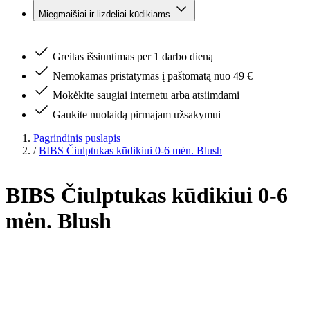
Miegmaišiai ir lizdeliai kūdikiams
Greitas išsiuntimas per 1 darbo dieną
Nemokamas pristatymas į paštomatą nuo 49 €
Mokėkite saugiai internetu arba atsiimdami
Gaukite nuolaidą pirmajam užsakymui
Pagrindinis puslapis
/
BIBS Čiulptukas kūdikiui 0-6 mėn. Blush
BIBS Čiulptukas kūdikiui 0-6
mėn. Blush