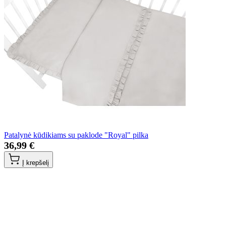
Patalynė kūdikiams su paklode "Royal" pilka
36,99 €
Į krepšelį