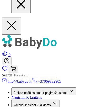
0
Search
info@babydo.lt
+37069832905
Prekės nėščiosioms ir pagimdžiusioms
Naujagimio kraitelis
Vokeliai ir pledai kūdikiams