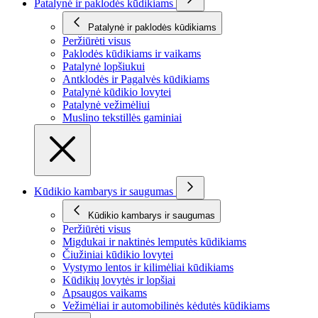
Patalynė ir paklodės kūdikiams
Patalynė ir paklodės kūdikiams
Peržiūrėti visus
Paklodės kūdikiams ir vaikams
Patalynė lopšiukui
Antklodės ir Pagalvės kūdikiams
Patalynė kūdikio lovytei
Patalynė vežimėliui
Muslino tekstillės gaminiai
Kūdikio kambarys ir saugumas
Kūdikio kambarys ir saugumas
Peržiūrėti visus
Migdukai ir naktinės lemputės kūdikiams
Čiužiniai kūdikio lovytei
Vystymo lentos ir kilimėliai kūdikiams
Kūdikių lovytės ir lopšiai
Apsaugos vaikams
Vežimėliai ir automobilinės kėdutės kūdikiams