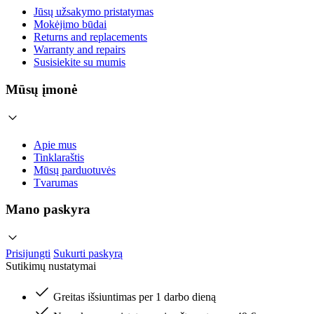
Jūsų užsakymo pristatymas
Mokėjimo būdai
Returns and replacements
Warranty and repairs
Susisiekite su mumis
Mūsų įmonė
Apie mus
Tinklaraštis
Mūsų parduotuvės
Tvarumas
Mano paskyra
Prisijungti
Sukurti paskyrą
Sutikimų nustatymai
Greitas išsiuntimas per 1 darbo dieną