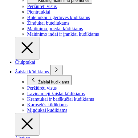
Kūdikių maitinimo priemonės
Peržiūrėti visus
Pientraukiai
Buteliukai ir gertuvės kūdikiams
Žindukai buteliukams
Maitinimo priedai kūdikiams
Maitinimo indai ir įrankiai kūdikiams
Čiulptukai
Žaislai kūdikiams
Žaislai kūdikiams
Peržiūrėti visus
Lavinamieji žaislai kūdikiams
Kramtukai ir barškučiai kūdikiams
Karuselės kūdikiams
Migdukai kūdikiams