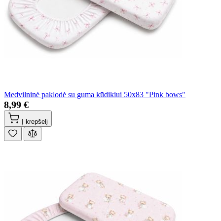
Medvilninė paklodė su guma kūdikiui 50x83 "Pink bows"
8,99 €
Į krepšelį