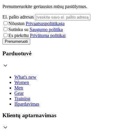
Prenumeruokite geriausius mūsų pasiūlymus.
El. pašto adresas
Nõustun
Privaatsuspoliitikaga
Sutinku su
Saugumo politika
Es piekrītu
Privātuma politikai
Prenumeruoti
Parduotuvė
What's new
Women
Men
Gear
Training
Išpardavimas
Klientų aptarnavimas