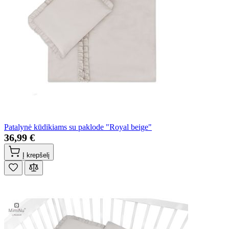
Patalynė kūdikiams su paklode "Royal beige"
36,99 €
Į krepšelį