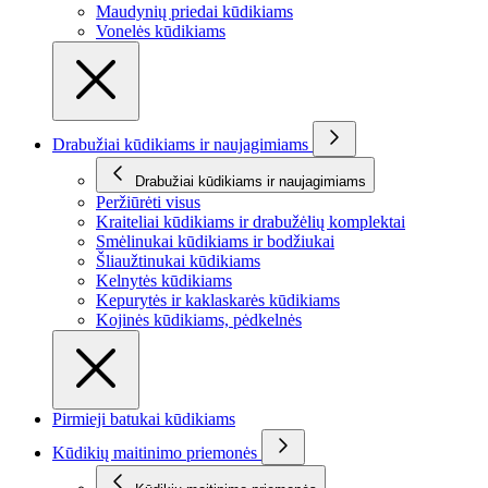
Maudynių priedai kūdikiams
Vonelės kūdikiams
Drabužiai kūdikiams ir naujagimiams
Drabužiai kūdikiams ir naujagimiams
Peržiūrėti visus
Kraiteliai kūdikiams ir drabužėlių komplektai
Smėlinukai kūdikiams ir bodžiukai
Šliaužtinukai kūdikiams
Kelnytės kūdikiams
Kepurytės ir kaklaskarės kūdikiams
Kojinės kūdikiams, pėdkelnės
Pirmieji batukai kūdikiams
Kūdikių maitinimo priemonės