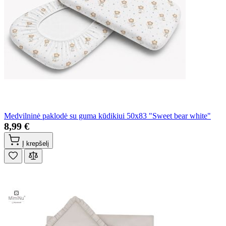
Medvilninė paklodė su guma kūdikiui 50x83 "Sweet bear white"
8,99 €
Į krepšelį