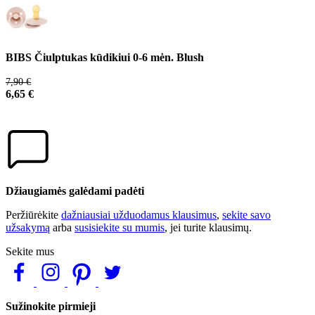
BIBS Čiulptukas kūdikiui 0-6 mėn. Blush
7,90 €
6,65 €
Džiaugiamės galėdami padėti
Peržiūrėkite
dažniausiai užduodamus klausimus
,
sekite savo
užsakymą
arba
susisiekite su mumis
, jei turite klausimų.
Sekite mus
Sužinokite pirmieji