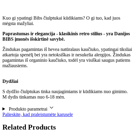
Kuo gi ypatingi Bibs čiulptukai kūdikiams? O gi tuo, kad juos
mėgsta mažyliai.
Paprastumas ir elegancija - klasikinis retro stilius - yra Danijos
BIBS įmonės išskirtinė savybė.
Žindukas pagamintas iš hevea natūralaus kaučiuko, ypatingai tiksliai
atkartoja spenėlį bei yra netoksiškas ir nesukelia alergijos. Žindukas
pagamintas iš organinio kaučiuko, todėl yra visiškai saugus patiems
mažiausiems.
Dydžiai
S dydžio čiulptukas tinka naujagimiams ir kūdikiams nuo gimimo.
M dydis tinkamas nuo 6-18 mėn.
Produkto parametrai
Palieskite, kad praleistumėte karuselę
Related Products