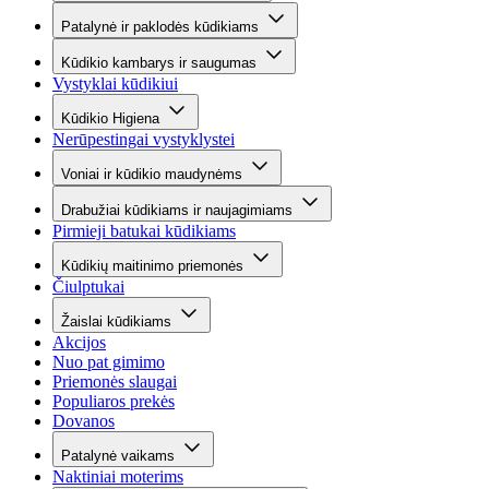
Patalynė ir paklodės kūdikiams
Kūdikio kambarys ir saugumas
Vystyklai kūdikiui
Kūdikio Higiena
Nerūpestingai vystyklystei
Voniai ir kūdikio maudynėms
Drabužiai kūdikiams ir naujagimiams
Pirmieji batukai kūdikiams
Kūdikių maitinimo priemonės
Čiulptukai
Žaislai kūdikiams
Akcijos
Nuo pat gimimo
Priemonės slaugai
Populiaros prekės
Dovanos
Patalynė vaikams
Naktiniai moterims