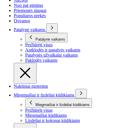
Akcijos
Nuo pat gimimo
Priemonės slaugai
Populiaros prekės
Dovanos
Patalynė vaikams
Patalynė vaikams
Peržiūrėti visus
Antklodės ir pagalvės vaikams
Patalynės užvalkalai vaikams
Paklodės vaikams
Naktiniai moterims
Miegmaišiai ir lizdeliai kūdikiams
Miegmaišiai ir lizdeliai kūdikiams
Peržiūrėti visus
Miegmaišiai kūdikiams
Lizdeliai ir kokonai kūdikiams