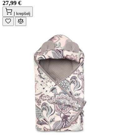
27,99 €
Į krepšelį