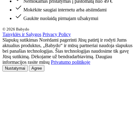
Nemokamas pristatymas į paštomatą nuo 49 €
Mokėkite saugiai internetu arba atsiimdami
Gaukite nuolaidą pirmajam užsakymui
© 2026 Babydo
Taisyklės ir Sąlygos
Privacy Policy
Slapukų sutikimas Norėdami pagerinti Jūsų patirtį ir rodyti Jums
aktualius produktus, „Babydo“ ir mūsų partneriai naudoja slapukus
bei panašias technologijas. Šias technologijas naudosime tik gavę
Jūsų sutikimą. Dėkojame už bendradarbiavimą. Daugiau
informacijos rasite mūsų
Privatumo politikoje
Nustatymai
Agree