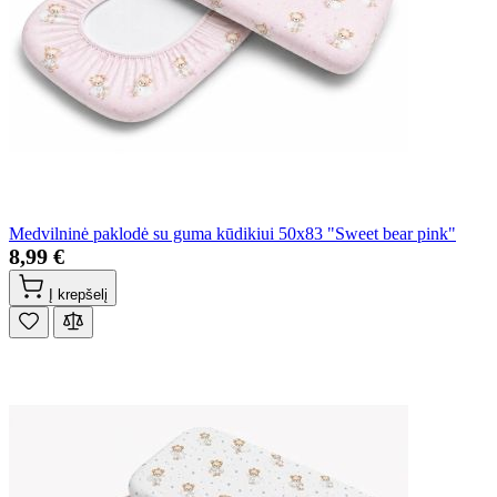
Medvilninė paklodė su guma kūdikiui 50x83 "Sweet bear pink"
8,99 €
Į krepšelį