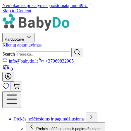
Nemokamas pristatymas į paštomatą nuo 49 €
Skip to Content
Parduotuvė
Klientų aptarnavimas
Search
info@babydo.lt
+37069832905
0
Prekės nėščiosioms ir pagimdžiusioms
Prekės nėščiosioms ir pagimdžiusioms