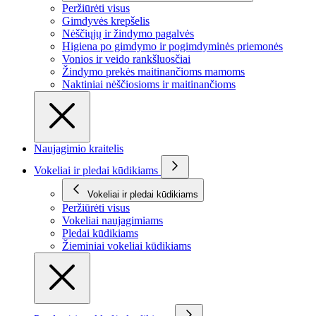
Peržiūrėti visus
Gimdyvės krepšelis
Nėščiųjų ir žindymo pagalvės
Higiena po gimdymo ir pogimdyminės priemonės
Vonios ir veido rankšluosčiai
Žindymo prekės maitinančioms mamoms
Naktiniai nėščiosioms ir maitinančioms
Naujagimio kraitelis
Vokeliai ir pledai kūdikiams
Vokeliai ir pledai kūdikiams
Peržiūrėti visus
Vokeliai naujagimiams
Pledai kūdikiams
Žieminiai vokeliai kūdikiams