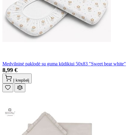
Medvilninė paklodė su guma kūdikiui 50x83 "Sweet bear white"
8,99 €
Į krepšelį