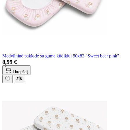
Medvilninė paklodė su guma kūdikiui 50x83 "Sweet bear pink"
8,99 €
Į krepšelį