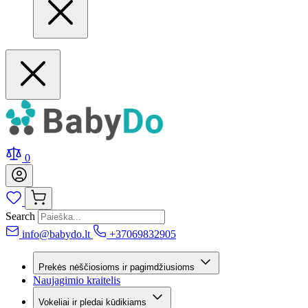
0
Search
info@babydo.lt
+37069832905
Prekės nėščiosioms ir pagimdžiusioms
Naujagimio kraitelis
Vokeliai ir pledai kūdikiams