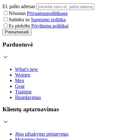
El. pašto adresas
Nõustun
Privaatsuspoliitikaga
Sutinku su
Saugumo politika
Es piekrītu
Privātuma politikai
Prenumeruoti
Parduotuvė
What's new
Women
Men
Gear
Training
Išpardavimas
Klientų aptarnavimas
Jūsų užsakymo pristatymas
Mokėjimo būdai