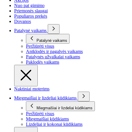
Akcijos
Nuo pat gimimo
Priemonės slaugai
Populiaros prekės
Dovanos
Patalynė vaikams
Patalynė vaikams
Peržiūrėti visus
Antklodės ir pagalvės vaikams
Patalynės užvalkalai vaikams
Paklodės vaikams
Naktiniai moterims
Miegmaišiai ir lizdeliai kūdikiams
Miegmaišiai ir lizdeliai kūdikiams
Peržiūrėti visus
Miegmaišiai kūdikiams
Lizdeliai ir kokonai kūdikiams