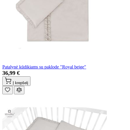
Patalynė kūdikiams su paklode "Royal beige"
36,99 €
Į krepšelį