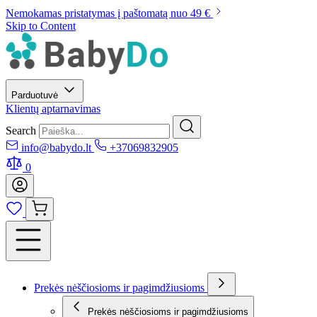
Nemokamas pristatymas į paštomatą nuo 49 €
Skip to Content
Parduotuvė
Klientų aptarnavimas
Search
info@babydo.lt
+37069832905
0
Prekės nėščiosioms ir pagimdžiusioms
Prekės nėščiosioms ir pagimdžiusioms