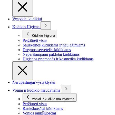
Vystyklai kūdikiui
Kūdikio Higiena
Kūdikio Higiena
Peržiūrėti visus
Sauskelnės kūdikiams ir naujagimiams
Drėgnos servetėlės kūdikiams
Neperšlampami paklotai kūdikiams
Higienos priemonės ir kosmetika kūdikiams
Nerūpestingai vystyklystei
Voniai ir kūdikio maudynėms
Voniai ir kūdikio maudynėms
Peržiūrėti visus
Rankšluosčiai kūdikiams
Vonios rankšluosčiai