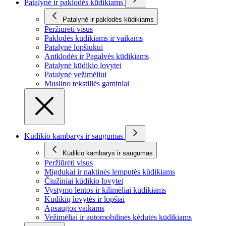
Patalynė ir paklodės kūdikiams
Patalynė ir paklodės kūdikiams
Peržiūrėti visus
Paklodės kūdikiams ir vaikams
Patalynė lopšiukui
Antklodės ir Pagalvės kūdikiams
Patalynė kūdikio lovytei
Patalynė vežimėliui
Muslino tekstillės gaminiai
Kūdikio kambarys ir saugumas
Kūdikio kambarys ir saugumas
Peržiūrėti visus
Migdukai ir naktinės lemputės kūdikiams
Čiužiniai kūdikio lovytei
Vystymo lentos ir kilimėliai kūdikiams
Kūdikių lovytės ir lopšiai
Apsaugos vaikams
Vežimėliai ir automobilinės kėdutės kūdikiams