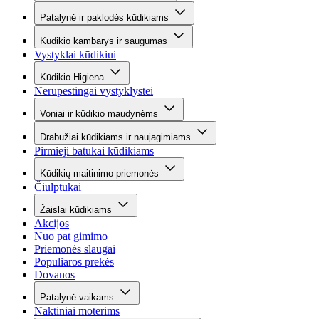
Patalynė ir paklodės kūdikiams
Kūdikio kambarys ir saugumas
Vystyklai kūdikiui
Kūdikio Higiena
Nerūpestingai vystyklystei
Voniai ir kūdikio maudynėms
Drabužiai kūdikiams ir naujagimiams
Pirmieji batukai kūdikiams
Kūdikių maitinimo priemonės
Čiulptukai
Žaislai kūdikiams
Akcijos
Nuo pat gimimo
Priemonės slaugai
Populiaros prekės
Dovanos
Patalynė vaikams
Naktiniai moterims