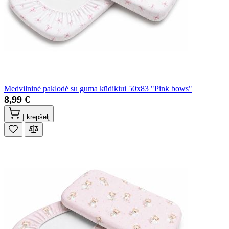
Medvilninė paklodė su guma kūdikiui 50x83 "Pink bows"
8,99 €
Į krepšelį