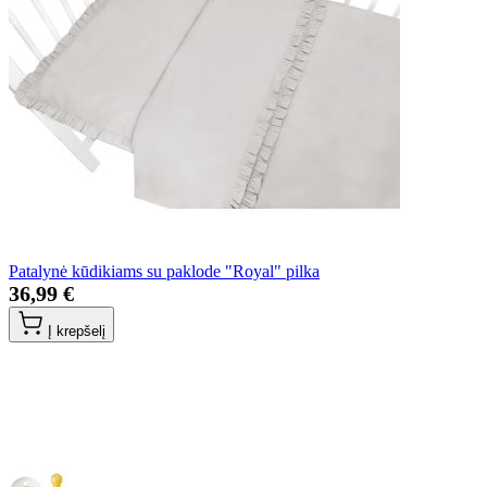
Patalynė kūdikiams su paklode "Royal" pilka
36,99 €
Į krepšelį