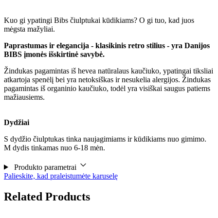
Kuo gi ypatingi Bibs čiulptukai kūdikiams? O gi tuo, kad juos
mėgsta mažyliai.
Paprastumas ir elegancija - klasikinis retro stilius - yra Danijos
BIBS įmonės išskirtinė savybė.
Žindukas pagamintas iš hevea natūralaus kaučiuko, ypatingai tiksliai
atkartoja spenėlį bei yra netoksiškas ir nesukelia alergijos. Žindukas
pagamintas iš organinio kaučiuko, todėl yra visiškai saugus patiems
mažiausiems.
Dydžiai
S dydžio čiulptukas tinka naujagimiams ir kūdikiams nuo gimimo.
M dydis tinkamas nuo 6-18 mėn.
Produkto parametrai
Palieskite, kad praleistumėte karuselę
Related Products