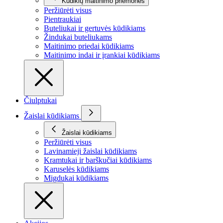
Kūdikių maitinimo priemonės
Peržiūrėti visus
Pientraukiai
Buteliukai ir gertuvės kūdikiams
Žindukai buteliukams
Maitinimo priedai kūdikiams
Maitinimo indai ir įrankiai kūdikiams
Čiulptukai
Žaislai kūdikiams
Žaislai kūdikiams
Peržiūrėti visus
Lavinamieji žaislai kūdikiams
Kramtukai ir barškučiai kūdikiams
Karuselės kūdikiams
Migdukai kūdikiams