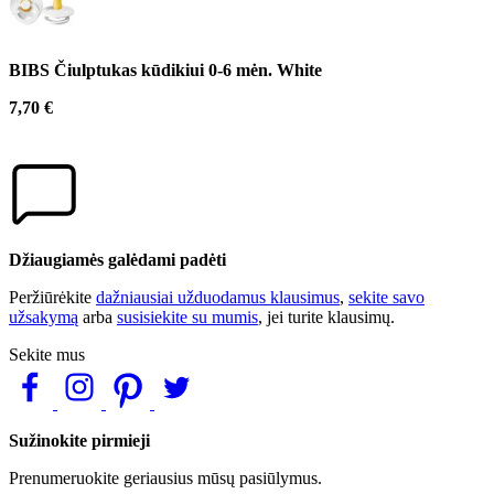
BIBS Čiulptukas kūdikiui 0-6 mėn. White
7,70 €
Džiaugiamės galėdami padėti
Peržiūrėkite
dažniausiai užduodamus klausimus
,
sekite savo
užsakymą
arba
susisiekite su mumis
, jei turite klausimų.
Sekite mus
Sužinokite pirmieji
Prenumeruokite geriausius mūsų pasiūlymus.