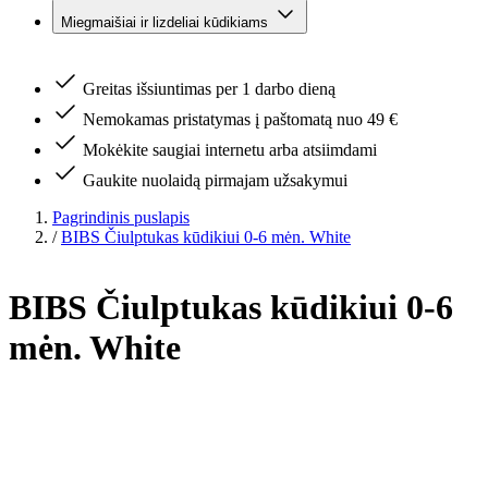
Miegmaišiai ir lizdeliai kūdikiams
Greitas išsiuntimas per 1 darbo dieną
Nemokamas pristatymas į paštomatą nuo 49 €
Mokėkite saugiai internetu arba atsiimdami
Gaukite nuolaidą pirmajam užsakymui
Pagrindinis puslapis
/
BIBS Čiulptukas kūdikiui 0-6 mėn. White
BIBS Čiulptukas kūdikiui 0-6
mėn. White