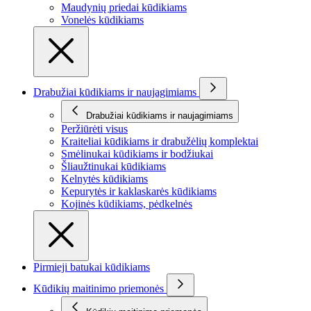
Maudynių priedai kūdikiams
Vonelės kūdikiams
Drabužiai kūdikiams ir naujagimiams
Drabužiai kūdikiams ir naujagimiams
Peržiūrėti visus
Kraiteliai kūdikiams ir drabužėlių komplektai
Smėlinukai kūdikiams ir bodžiukai
Šliaužtinukai kūdikiams
Kelnytės kūdikiams
Kepurytės ir kaklaskarės kūdikiams
Kojinės kūdikiams, pėdkelnės
Pirmieji batukai kūdikiams
Kūdikių maitinimo priemonės