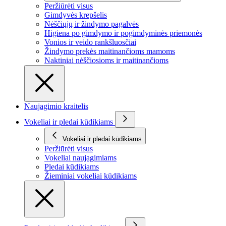
Peržiūrėti visus
Gimdyvės krepšelis
Nėščiųjų ir žindymo pagalvės
Higiena po gimdymo ir pogimdyminės priemonės
Vonios ir veido rankšluosčiai
Žindymo prekės maitinančioms mamoms
Naktiniai nėščiosioms ir maitinančioms
Naujagimio kraitelis
Vokeliai ir pledai kūdikiams
Vokeliai ir pledai kūdikiams
Peržiūrėti visus
Vokeliai naujagimiams
Pledai kūdikiams
Žieminiai vokeliai kūdikiams