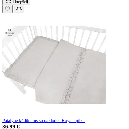
Į krepšelį
Patalynė kūdikiams su paklode "Royal" pilka
36,99 €