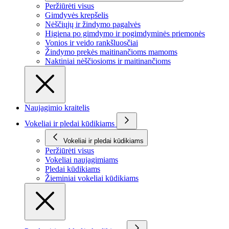
Peržiūrėti visus
Gimdyvės krepšelis
Nėščiųjų ir žindymo pagalvės
Higiena po gimdymo ir pogimdyminės priemonės
Vonios ir veido rankšluosčiai
Žindymo prekės maitinančioms mamoms
Naktiniai nėščiosioms ir maitinančioms
Naujagimio kraitelis
Vokeliai ir pledai kūdikiams
Vokeliai ir pledai kūdikiams
Peržiūrėti visus
Vokeliai naujagimiams
Pledai kūdikiams
Žieminiai vokeliai kūdikiams