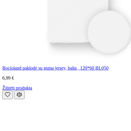
Bocioland paklodė su guma jersey, balta , 120*60 BL050
6,99 €
Žiūrėti produktą