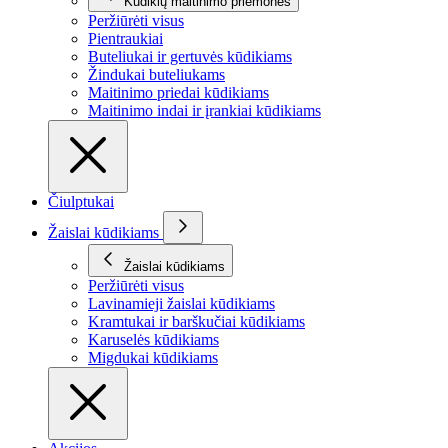
Kūdikių maitinimo priemonės
Peržiūrėti visus
Pientraukiai
Buteliukai ir gertuvės kūdikiams
Žindukai buteliukams
Maitinimo priedai kūdikiams
Maitinimo indai ir įrankiai kūdikiams
Čiulptukai
Žaislai kūdikiams
Žaislai kūdikiams
Peržiūrėti visus
Lavinamieji žaislai kūdikiams
Kramtukai ir barškučiai kūdikiams
Karuselės kūdikiams
Migdukai kūdikiams