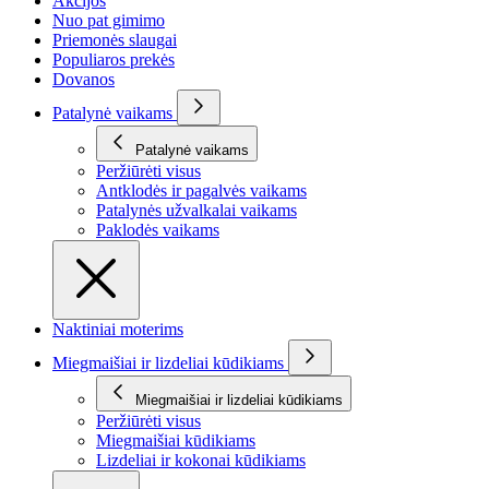
Akcijos
Nuo pat gimimo
Priemonės slaugai
Populiaros prekės
Dovanos
Patalynė vaikams
Patalynė vaikams
Peržiūrėti visus
Antklodės ir pagalvės vaikams
Patalynės užvalkalai vaikams
Paklodės vaikams
Naktiniai moterims
Miegmaišiai ir lizdeliai kūdikiams
Miegmaišiai ir lizdeliai kūdikiams
Peržiūrėti visus
Miegmaišiai kūdikiams
Lizdeliai ir kokonai kūdikiams