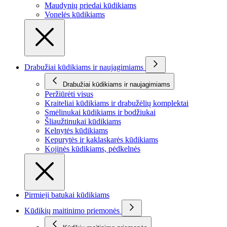
Maudynių priedai kūdikiams
Vonelės kūdikiams
Drabužiai kūdikiams ir naujagimiams
Drabužiai kūdikiams ir naujagimiams
Peržiūrėti visus
Kraiteliai kūdikiams ir drabužėlių komplektai
Smėlinukai kūdikiams ir bodžiukai
Šliaužtinukai kūdikiams
Kelnytės kūdikiams
Kepurytės ir kaklaskarės kūdikiams
Kojinės kūdikiams, pėdkelnės
Pirmieji batukai kūdikiams
Kūdikių maitinimo priemonės