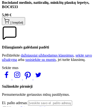
Bocioland medinis, natūralių, minkštų plaukų šepetys,
BOC0533
5,99 €
Į krepšelį
Džiaugiamės galėdami padėti
Peržiūrėkite
dažniausiai užduodamus klausimus
,
sekite savo
užsakymą
arba
susisiekite su mumis
, jei turite klausimų.
Sekite mus
Sužinokite pirmieji
Prenumeruokite geriausius mūsų pasiūlymus.
El. pašto adresas