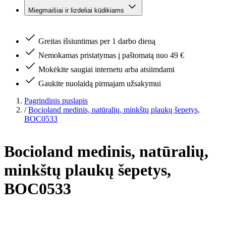
Miegmaišiai ir lizdeliai kūdikiams
Greitas išsiuntimas per 1 darbo dieną
Nemokamas pristatymas į paštomatą nuo 49 €
Mokėkite saugiai internetu arba atsiimdami
Gaukite nuolaidą pirmajam užsakymui
Pagrindinis puslapis
/
Bocioland medinis, natūralių, minkštų plaukų šepetys,
BOC0533
Bocioland medinis, natūralių,
minkštų plaukų šepetys,
BOC0533