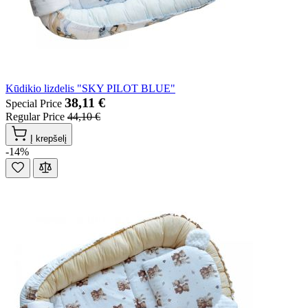
Kūdikio lizdelis "SKY PILOT BLUE"
38,11 €
Special Price
Regular Price
44,10 €
Į krepšelį
-14%