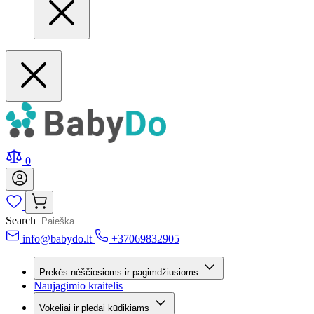
0
Search
info@babydo.lt
+37069832905
Prekės nėščiosioms ir pagimdžiusioms
Naujagimio kraitelis
Vokeliai ir pledai kūdikiams