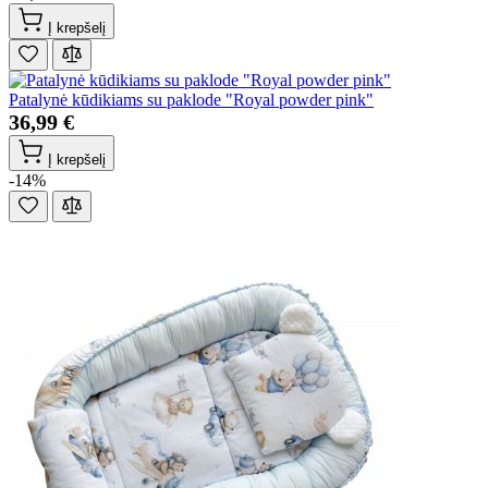
Į krepšelį
Patalynė kūdikiams su paklode "Royal powder pink"
36,99 €
Į krepšelį
-14%