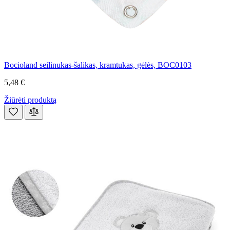
Bocioland seilinukas-šalikas, kramtukas, gėlės, BOC0103
5,48 €
Žiūrėti produktą