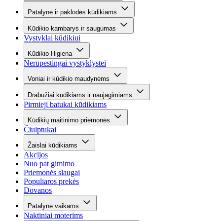
Patalynė ir paklodės kūdikiams
Kūdikio kambarys ir saugumas
Vystyklai kūdikiui
Kūdikio Higiena
Nerūpestingai vystyklystei
Voniai ir kūdikio maudynėms
Drabužiai kūdikiams ir naujagimiams
Pirmieji batukai kūdikiams
Kūdikių maitinimo priemonės
Čiulptukai
Žaislai kūdikiams
Akcijos
Nuo pat gimimo
Priemonės slaugai
Populiaros prekės
Dovanos
Patalynė vaikams
Naktiniai moterims