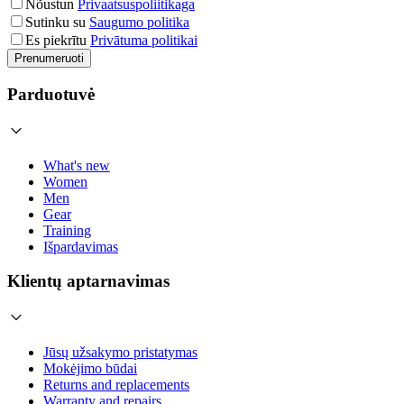
Nõustun
Privaatsuspoliitikaga
Sutinku su
Saugumo politika
Es piekrītu
Privātuma politikai
Prenumeruoti
Parduotuvė
What's new
Women
Men
Gear
Training
Išpardavimas
Klientų aptarnavimas
Jūsų užsakymo pristatymas
Mokėjimo būdai
Returns and replacements
Warranty and repairs