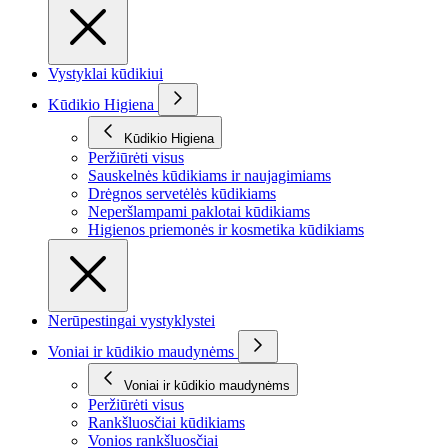
Vystyklai kūdikiui
Kūdikio Higiena
Kūdikio Higiena
Peržiūrėti visus
Sauskelnės kūdikiams ir naujagimiams
Drėgnos servetėlės kūdikiams
Neperšlampami paklotai kūdikiams
Higienos priemonės ir kosmetika kūdikiams
Nerūpestingai vystyklystei
Voniai ir kūdikio maudynėms
Voniai ir kūdikio maudynėms
Peržiūrėti visus
Rankšluosčiai kūdikiams
Vonios rankšluosčiai