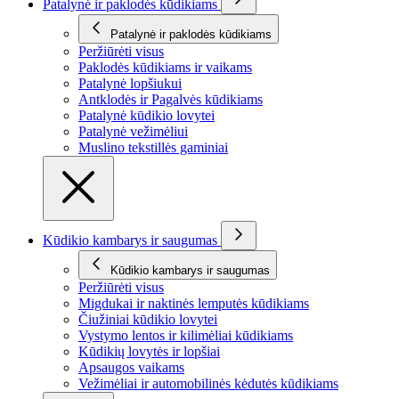
Patalynė ir paklodės kūdikiams
Patalynė ir paklodės kūdikiams
Peržiūrėti visus
Paklodės kūdikiams ir vaikams
Patalynė lopšiukui
Antklodės ir Pagalvės kūdikiams
Patalynė kūdikio lovytei
Patalynė vežimėliui
Muslino tekstillės gaminiai
Kūdikio kambarys ir saugumas
Kūdikio kambarys ir saugumas
Peržiūrėti visus
Migdukai ir naktinės lemputės kūdikiams
Čiužiniai kūdikio lovytei
Vystymo lentos ir kilimėliai kūdikiams
Kūdikių lovytės ir lopšiai
Apsaugos vaikams
Vežimėliai ir automobilinės kėdutės kūdikiams