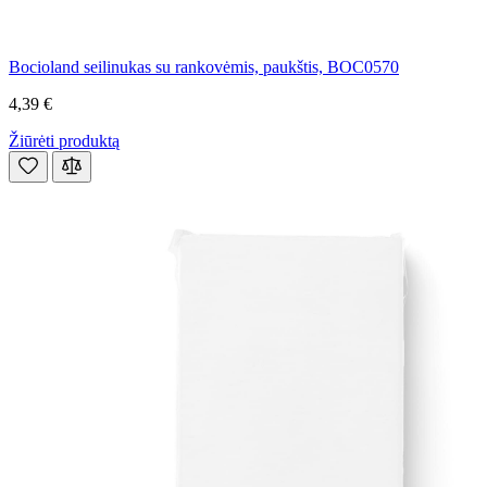
Bocioland seilinukas su rankovėmis, paukštis, BOC0570
4,39 €
Žiūrėti produktą