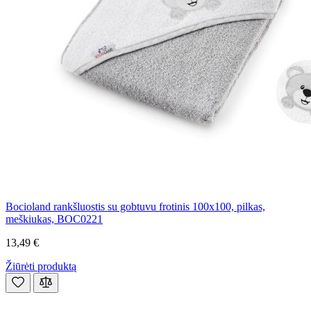
Bocioland rankšluostis su gobtuvu frotinis 100x100, pilkas,
meškiukas, BOC0221
13,49 €
Žiūrėti produktą