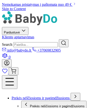
Nemokamas pristatymas į paštomatą nuo 49 €
Skip to Content
Parduotuvė
Klientų aptarnavimas
Search
info@babydo.lt
+37069832905
0
Prekės nėščiosioms ir pagimdžiusioms
Prekės nėščiosioms ir pagimdžiusioms