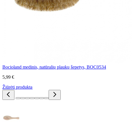
Bocioland medinis, natūralių plaukų šepetys, BOC0534
5,99 €
Žiūrėti produktą