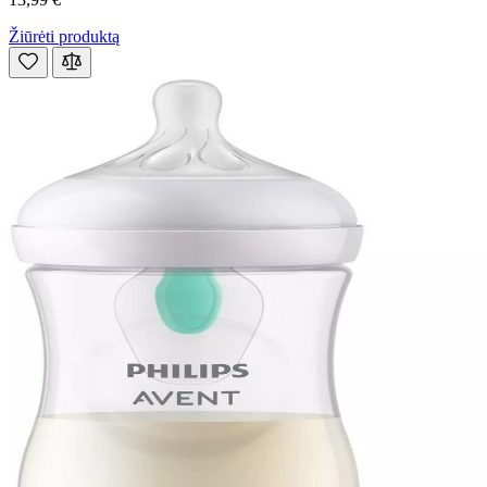
Žiūrėti produktą