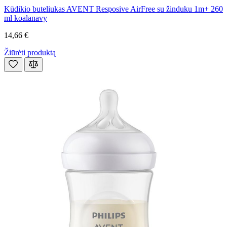
Kūdikio buteliukas AVENT Resposive AirFree su žinduku 1m+ 260
ml koalanavy
14,66 €
Žiūrėti produktą