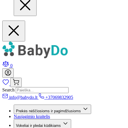
0
Search
info@babydo.lt
+37069832905
Prekės nėščiosioms ir pagimdžiusioms
Naujagimio kraitelis
Vokeliai ir pledai kūdikiams