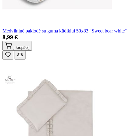
Medvilninė paklodė su guma kūdikiui 50x83 "Sweet bear white"
8,99 €
Į krepšelį