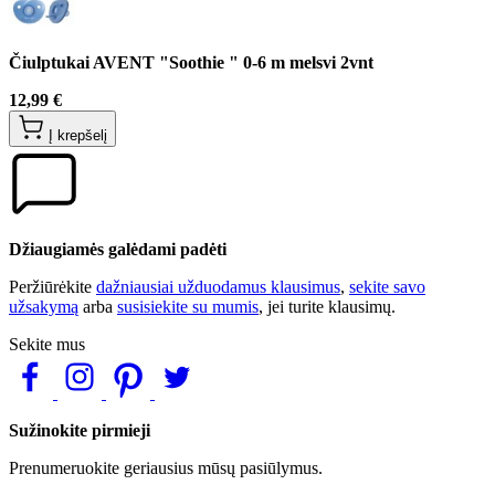
Čiulptukai AVENT "Soothie " 0-6 m melsvi 2vnt
12,99 €
Į krepšelį
Džiaugiamės galėdami padėti
Peržiūrėkite
dažniausiai užduodamus klausimus
,
sekite savo
užsakymą
arba
susisiekite su mumis
, jei turite klausimų.
Sekite mus
Sužinokite pirmieji
Prenumeruokite geriausius mūsų pasiūlymus.