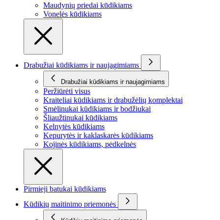
Maudynių priedai kūdikiams
Vonelės kūdikiams
Drabužiai kūdikiams ir naujagimiams
Drabužiai kūdikiams ir naujagimiams
Peržiūrėti visus
Kraiteliai kūdikiams ir drabužėlių komplektai
Smėlinukai kūdikiams ir bodžiukai
Šliaužtinukai kūdikiams
Kelnytės kūdikiams
Kepurytės ir kaklaskarės kūdikiams
Kojinės kūdikiams, pėdkelnės
Pirmieji batukai kūdikiams
Kūdikių maitinimo priemonės