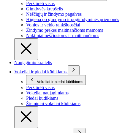
Peržiūrėti visus
Gimdyvės krepšelis
Nėščiųjų ir žindymo pagalvės
Higiena po gimdymo ir pogimdyminės priemonės
Vonios ir veido rankšluosčiai
Žindymo prekės maitinančioms mamoms
Naktiniai nėščiosioms ir maitinančioms
Naujagimio kraitelis
Vokeliai ir pledai kūdikiams
Vokeliai ir pledai kūdikiams
Peržiūrėti visus
Vokeliai naujagimiams
Pledai kūdikiams
Žieminiai vokeliai kūdikiams