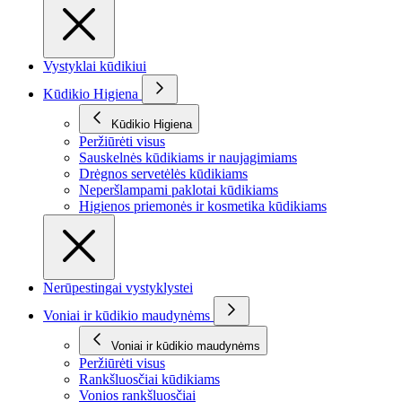
Vystyklai kūdikiui
Kūdikio Higiena
Kūdikio Higiena
Peržiūrėti visus
Sauskelnės kūdikiams ir naujagimiams
Drėgnos servetėlės kūdikiams
Neperšlampami paklotai kūdikiams
Higienos priemonės ir kosmetika kūdikiams
Nerūpestingai vystyklystei
Voniai ir kūdikio maudynėms
Voniai ir kūdikio maudynėms
Peržiūrėti visus
Rankšluosčiai kūdikiams
Vonios rankšluosčiai