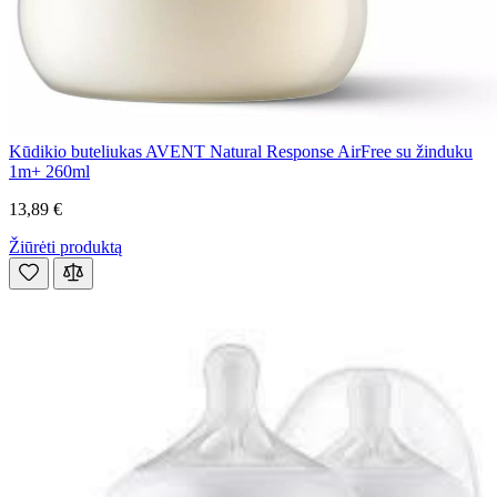
Kūdikio buteliukas AVENT Natural Response AirFree su žinduku
1m+ 260ml
13,89 €
Žiūrėti produktą