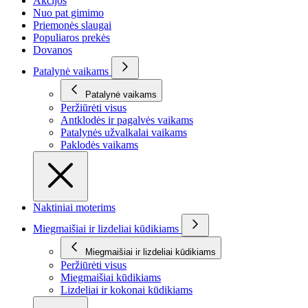
Akcijos
Nuo pat gimimo
Priemonės slaugai
Populiaros prekės
Dovanos
Patalynė vaikams
Patalynė vaikams
Peržiūrėti visus
Antklodės ir pagalvės vaikams
Patalynės užvalkalai vaikams
Paklodės vaikams
Naktiniai moterims
Miegmaišiai ir lizdeliai kūdikiams
Miegmaišiai ir lizdeliai kūdikiams
Peržiūrėti visus
Miegmaišiai kūdikiams
Lizdeliai ir kokonai kūdikiams