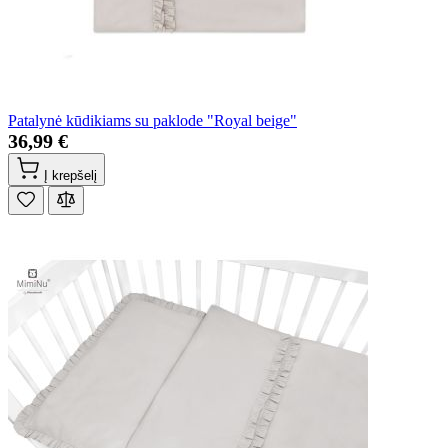
Patalynė kūdikiams su paklode "Royal beige"
36,99 €
Į krepšelį