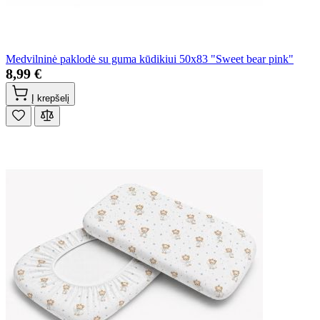
Medvilninė paklodė su guma kūdikiui 50x83 "Sweet bear pink"
8,99 €
Į krepšelį