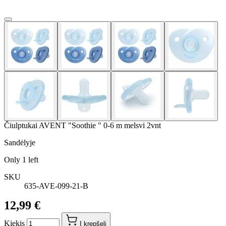
Čiulptukai AVENT "Soothie " 0-6 m melsvi 2vnt
Sandėlyje
Only
1
left
SKU
635-AVE-099-21-B
12,99 €
Kiekis
Į krepšelį