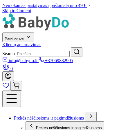
Nemokamas pristatymas į paštomatą nuo 49 €
Skip to Content
Parduotuvė
Klientų aptarnavimas
Search
info@babydo.lt
+37069832905
0
Prekės nėščiosioms ir pagimdžiusioms
Prekės nėščiosioms ir pagimdžiusioms