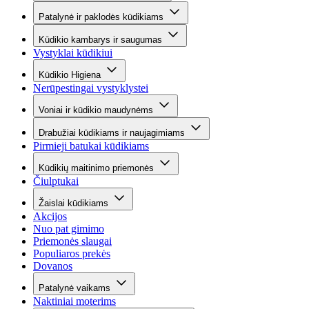
Patalynė ir paklodės kūdikiams
Kūdikio kambarys ir saugumas
Vystyklai kūdikiui
Kūdikio Higiena
Nerūpestingai vystyklystei
Voniai ir kūdikio maudynėms
Drabužiai kūdikiams ir naujagimiams
Pirmieji batukai kūdikiams
Kūdikių maitinimo priemonės
Čiulptukai
Žaislai kūdikiams
Akcijos
Nuo pat gimimo
Priemonės slaugai
Populiaros prekės
Dovanos
Patalynė vaikams
Naktiniai moterims