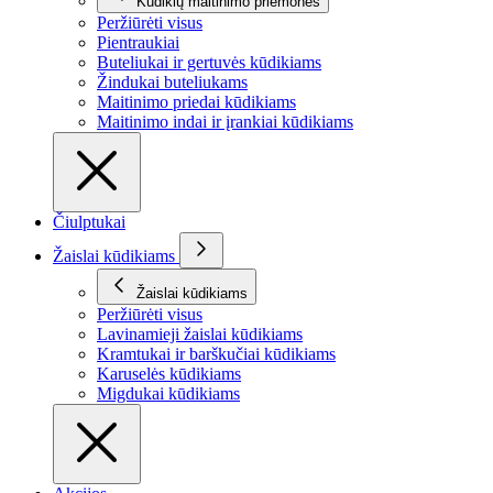
Kūdikių maitinimo priemonės
Peržiūrėti visus
Pientraukiai
Buteliukai ir gertuvės kūdikiams
Žindukai buteliukams
Maitinimo priedai kūdikiams
Maitinimo indai ir įrankiai kūdikiams
Čiulptukai
Žaislai kūdikiams
Žaislai kūdikiams
Peržiūrėti visus
Lavinamieji žaislai kūdikiams
Kramtukai ir barškučiai kūdikiams
Karuselės kūdikiams
Migdukai kūdikiams