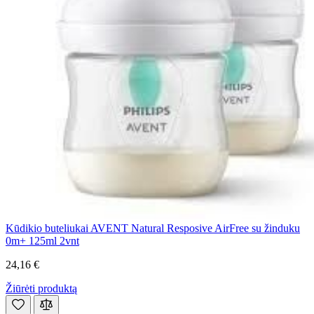
Kūdikio buteliukai AVENT Natural Resposive AirFree su žinduku
0m+ 125ml 2vnt
24,16 €
Žiūrėti produktą