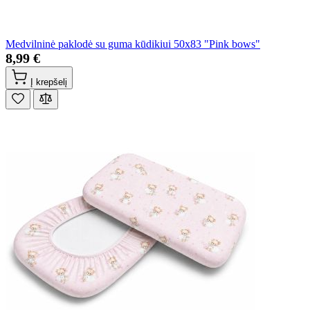
Medvilninė paklodė su guma kūdikiui 50x83 "Pink bows"
8,99 €
Į krepšelį