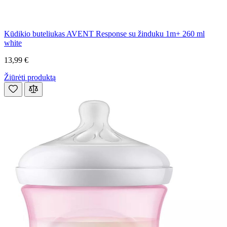
Kūdikio buteliukas AVENT Response su žinduku 1m+ 260 ml
white
13,99 €
Žiūrėti produktą