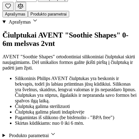
Aprašymas
Produkto parametrai
Aprašymas
Čiulptukai AVENT "Soothie Shapes" 0-
6m melsvas 2vnt
AVENT "Soothie Shapes" ortodontiniai silikoniniai čiulptukai skirti
naujagimiams. Dėl unikalios formos galite įkišti pirštą į čiulptuką ir
padėti jam žįsti.
Silikoninis Philips AVENT čiulptukas yra beskonis ir
bekvapis, todėl jis labiau priimtinas jūsų kūdikiui. Silikonas
yra švelnus, skaidrus, lengvai valomas ir jis nepasidaro lipnus.
Čiulptukas yra stiprus, ilgalaikis ir nepraranda savo formos bei
spalvos ilgą laiką.
Čiulptuką galima sterilizuoti
Čiulptuką galima plauti indaplovėje
Pagamintas iš silikono (be bisfenolio - "BPA free")
Skirtas kūdikiams: nuo 0 iki 6 mėn.
Produkto parametrai