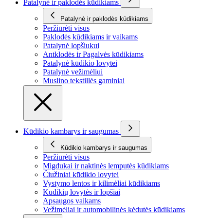
Patalynė ir paklodės kūdikiams
Patalynė ir paklodės kūdikiams
Peržiūrėti visus
Paklodės kūdikiams ir vaikams
Patalynė lopšiukui
Antklodės ir Pagalvės kūdikiams
Patalynė kūdikio lovytei
Patalynė vežimėliui
Muslino tekstillės gaminiai
Kūdikio kambarys ir saugumas
Kūdikio kambarys ir saugumas
Peržiūrėti visus
Migdukai ir naktinės lemputės kūdikiams
Čiužiniai kūdikio lovytei
Vystymo lentos ir kilimėliai kūdikiams
Kūdikių lovytės ir lopšiai
Apsaugos vaikams
Vežimėliai ir automobilinės kėdutės kūdikiams