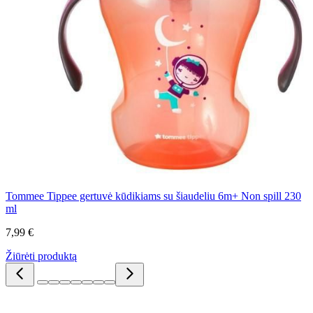
Tommee Tippee gertuvė kūdikiams su šiaudeliu 6m+ Non spill 230
ml
7,99 €
Žiūrėti produktą