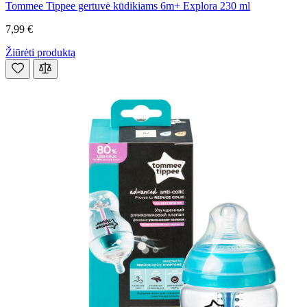
Tommee Tippee gertuvė kūdikiams 6m+ Explora 230 ml
7,99 €
Žiūrėti produktą