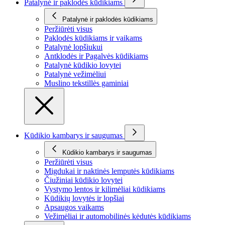
Patalynė ir paklodės kūdikiams
Patalynė ir paklodės kūdikiams
Peržiūrėti visus
Paklodės kūdikiams ir vaikams
Patalynė lopšiukui
Antklodės ir Pagalvės kūdikiams
Patalynė kūdikio lovytei
Patalynė vežimėliui
Muslino tekstillės gaminiai
Kūdikio kambarys ir saugumas
Kūdikio kambarys ir saugumas
Peržiūrėti visus
Migdukai ir naktinės lemputės kūdikiams
Čiužiniai kūdikio lovytei
Vystymo lentos ir kilimėliai kūdikiams
Kūdikių lovytės ir lopšiai
Apsaugos vaikams
Vežimėliai ir automobilinės kėdutės kūdikiams