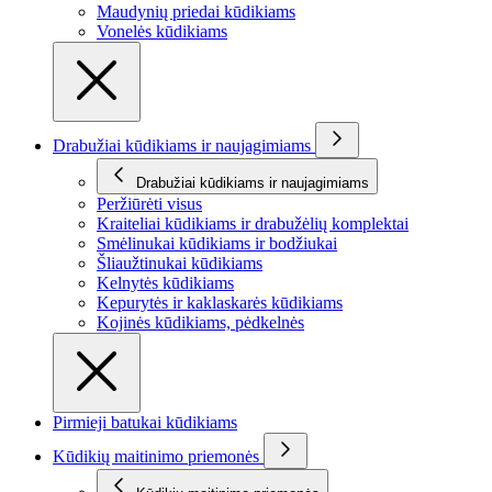
Maudynių priedai kūdikiams
Vonelės kūdikiams
Drabužiai kūdikiams ir naujagimiams
Drabužiai kūdikiams ir naujagimiams
Peržiūrėti visus
Kraiteliai kūdikiams ir drabužėlių komplektai
Smėlinukai kūdikiams ir bodžiukai
Šliaužtinukai kūdikiams
Kelnytės kūdikiams
Kepurytės ir kaklaskarės kūdikiams
Kojinės kūdikiams, pėdkelnės
Pirmieji batukai kūdikiams
Kūdikių maitinimo priemonės