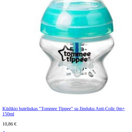
Kūdikio buteliukas "Tommee Tippee" su žinduku Anti-Colic 0m+
150ml
10,86 €