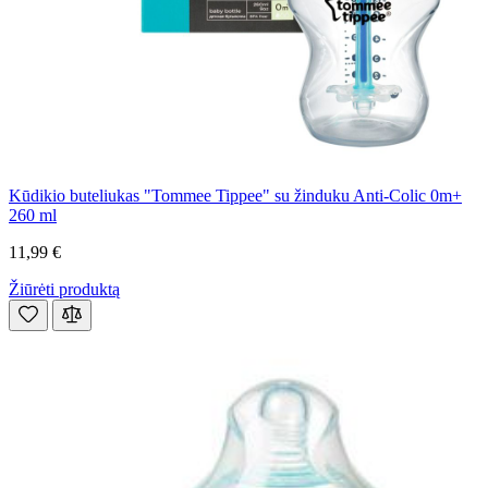
Kūdikio buteliukas "Tommee Tippee" su žinduku Anti-Colic 0m+
260 ml
11,99 €
Žiūrėti produktą