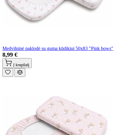
Medvilninė paklodė su guma kūdikiui 50x83 "Pink bows"
8,99 €
Į krepšelį