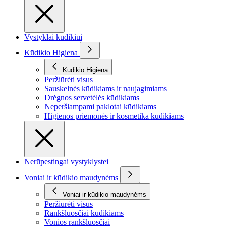
Vystyklai kūdikiui
Kūdikio Higiena
Kūdikio Higiena
Peržiūrėti visus
Sauskelnės kūdikiams ir naujagimiams
Drėgnos servetėlės kūdikiams
Neperšlampami paklotai kūdikiams
Higienos priemonės ir kosmetika kūdikiams
Nerūpestingai vystyklystei
Voniai ir kūdikio maudynėms
Voniai ir kūdikio maudynėms
Peržiūrėti visus
Rankšluosčiai kūdikiams
Vonios rankšluosčiai