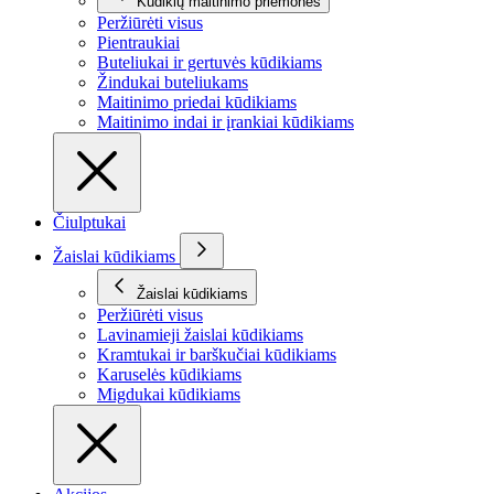
Kūdikių maitinimo priemonės
Peržiūrėti visus
Pientraukiai
Buteliukai ir gertuvės kūdikiams
Žindukai buteliukams
Maitinimo priedai kūdikiams
Maitinimo indai ir įrankiai kūdikiams
Čiulptukai
Žaislai kūdikiams
Žaislai kūdikiams
Peržiūrėti visus
Lavinamieji žaislai kūdikiams
Kramtukai ir barškučiai kūdikiams
Karuselės kūdikiams
Migdukai kūdikiams