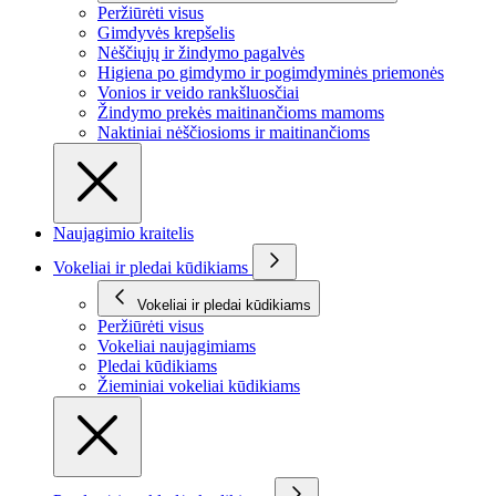
Peržiūrėti visus
Gimdyvės krepšelis
Nėščiųjų ir žindymo pagalvės
Higiena po gimdymo ir pogimdyminės priemonės
Vonios ir veido rankšluosčiai
Žindymo prekės maitinančioms mamoms
Naktiniai nėščiosioms ir maitinančioms
Naujagimio kraitelis
Vokeliai ir pledai kūdikiams
Vokeliai ir pledai kūdikiams
Peržiūrėti visus
Vokeliai naujagimiams
Pledai kūdikiams
Žieminiai vokeliai kūdikiams