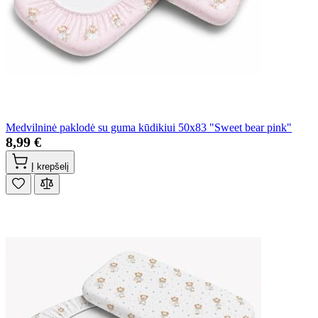
Medvilninė paklodė su guma kūdikiui 50x83 "Sweet bear pink"
8,99 €
Į krepšelį