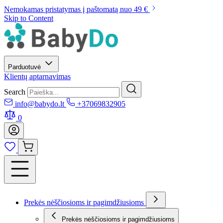
Nemokamas pristatymas į paštomatą nuo 49 €
Skip to Content
Parduotuvė
Klientų aptarnavimas
Search
info@babydo.lt
+37069832905
0
Prekės nėščiosioms ir pagimdžiusioms
Prekės nėščiosioms ir pagimdžiusioms