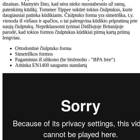
dizainas. Mamytės žino, kad nėra nieko nuostabesnio už ramų,
patenkintą kūdikį. Tommee Tippee sukūrė tokius čiulptukus, kurie
daugiausiai patinka kūdikiams. Čiulptuko forma yra simetriška, t.y.
vienoda iš viršaus ir apačios, o tai palengvina kūdikio pripratimą prie
naujų čiulptukų. Nepriklausomi tyrimai Didžiojoje Britanijoje
parodė, kad tokios formos čiulptukus kūdikiai pirmą kartą priimą
lengviau.
Ortodontinė čiulptuko forma
Simetriškos formos
Pagamintas iš silikono (be bisfenolio - "BPA free")
Atitinka EN1400 saugumo standartą