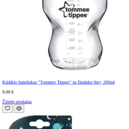
Kūdikio buteliukas "Tommee Tippee" su žinduku 0m+ 260ml
9,99 €
Žiūrėti produktą