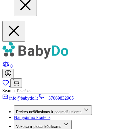
0
Search
info@babydo.lt
+37069832905
Prekės nėščiosioms ir pagimdžiusioms
Naujagimio kraitelis
Vokeliai ir pledai kūdikiams