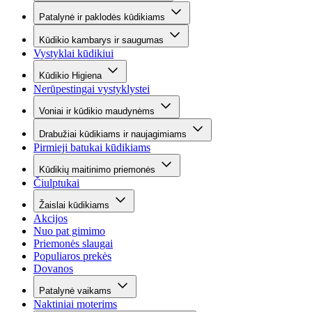
Patalynė ir paklodės kūdikiams
Kūdikio kambarys ir saugumas
Vystyklai kūdikiui
Kūdikio Higiena
Nerūpestingai vystyklystei
Voniai ir kūdikio maudynėms
Drabužiai kūdikiams ir naujagimiams
Pirmieji batukai kūdikiams
Kūdikių maitinimo priemonės
Čiulptukai
Žaislai kūdikiams
Akcijos
Nuo pat gimimo
Priemonės slaugai
Populiaros prekės
Dovanos
Patalynė vaikams
Naktiniai moterims