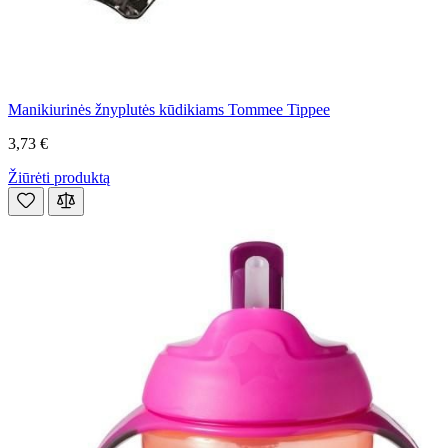
Manikiurinės žnyplutės kūdikiams Tommee Tippee
3,73 €
Žiūrėti produktą