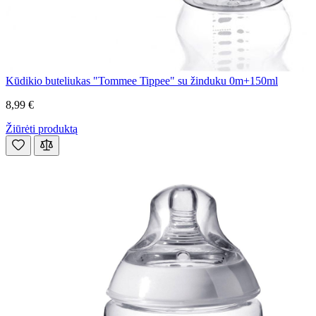
Kūdikio buteliukas "Tommee Tippee" su žinduku 0m+150ml
8,99 €
Žiūrėti produktą