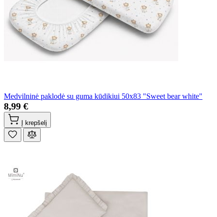
Medvilninė paklodė su guma kūdikiui 50x83 "Sweet bear white"
8,99 €
Į krepšelį