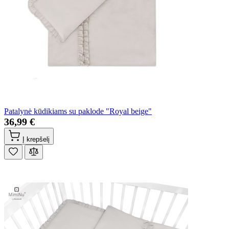
Patalynė kūdikiams su paklode "Royal beige"
36,99 €
Į krepšelį