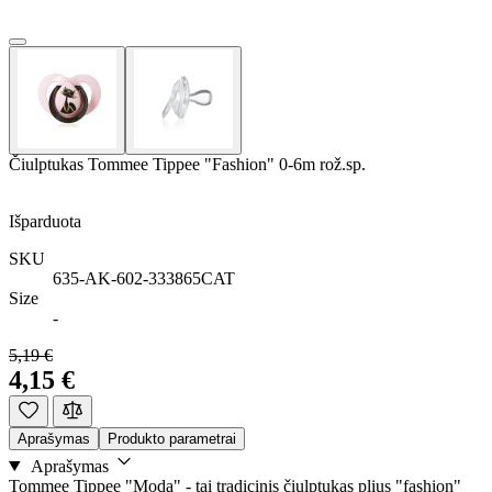
Čiulptukas Tommee Tippee "Fashion" 0-6m rož.sp.
Išparduota
SKU
635-AK-602-333865CAT
Size
-
5,19 €
4,15 €
Aprašymas
Produkto parametrai
Aprašymas
Tommee Tippee "Moda" - tai tradicinis čiulptukas plius "fashion"