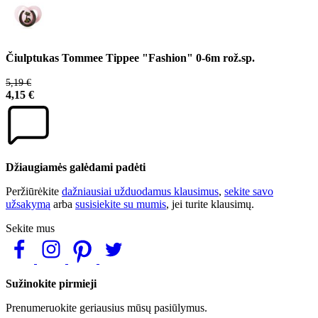
Čiulptukas Tommee Tippee "Fashion" 0-6m rož.sp.
5,19 €
4,15 €
Džiaugiamės galėdami padėti
Peržiūrėkite
dažniausiai užduodamus klausimus
,
sekite savo
užsakymą
arba
susisiekite su mumis
, jei turite klausimų.
Sekite mus
Sužinokite pirmieji
Prenumeruokite geriausius mūsų pasiūlymus.