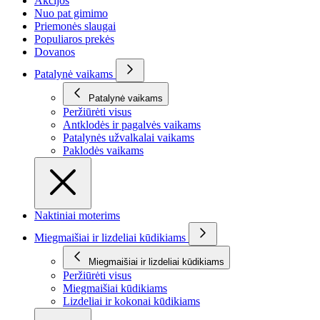
Akcijos
Nuo pat gimimo
Priemonės slaugai
Populiaros prekės
Dovanos
Patalynė vaikams
Patalynė vaikams
Peržiūrėti visus
Antklodės ir pagalvės vaikams
Patalynės užvalkalai vaikams
Paklodės vaikams
Naktiniai moterims
Miegmaišiai ir lizdeliai kūdikiams
Miegmaišiai ir lizdeliai kūdikiams
Peržiūrėti visus
Miegmaišiai kūdikiams
Lizdeliai ir kokonai kūdikiams